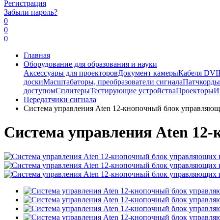
Регистрация
Забыли пароль?
0
0
0
Главная
Оборудование для образования и науки
Аксессуары для проекторов
Документ камеры
Кабеля DVI
доски
Масштабаторы, преобразователи сигнала
Патчкорд
доступом
Сплитеры
Тестирующие устройства
Проекторы
И
Передатчики сигнала
Система управления Aten 12-кнопочный блок управля
Система управления Aten 12