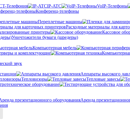
CT-Телефония
IP-ATC
VoIP-Телефоны
Конференц-телефоны
Переплетные машины
Расходные материалы для карт
ализированные принтеры
Кассовое обо
Уничтожители бумаги (шредеры)
Компьютерная мебель
ерверы и комплектующие
Компьютерная
еский звук
станции
Аппараты высокого дав
Тепловизоры
Тепловые завесы
тротехническое оборудование
Аренда презентационно
ания