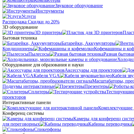
Компьютеры
Звуковое оборудование
Инструменты
Услуги
Распродажа
Скидки до 20%
3D оборудование
3D принтеры
Плас
Бытовая техника
Батарейки, Аккумуляторы
Кондиционеры
Кофемашины и ко
Пылесосы
Разная бытова
Холодил
Оборудование для образования и науки
Аксессуары для проекторов
Кабеля VGA
Кабеля зв
Масштабаторы, прео
Подиумы интерактивные
Презентеры
Сплитеры
Тестирующие
проекторов
Интерактивные панели
Комплектующие д
Конференц системы
Камеры для конференц сист
для переговорных
Кабины переводчика
Спикерфоны