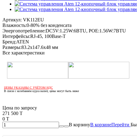
Артикул:
VK112EU
Влажность:
0-80% без конденсата
Энергопотребление:
DC5V:1.25W:6BTU, POE:1.56W:7BTU
Интерфейсы:
RJ-45, 100Base-T
Бренд:
ATEN
Размеры:
83.2х147.6х48 мм
Все характеристики
ЦЕНЫ УКАЗАНЫ С УЧЁТОМ НДС
В связи с колебанием курса валют, цены могут быть ниже
Если оптом, то дешевле!
Цена по запросу
271 500 T
0 T
В корзину
В корзине
Перейти
Бы