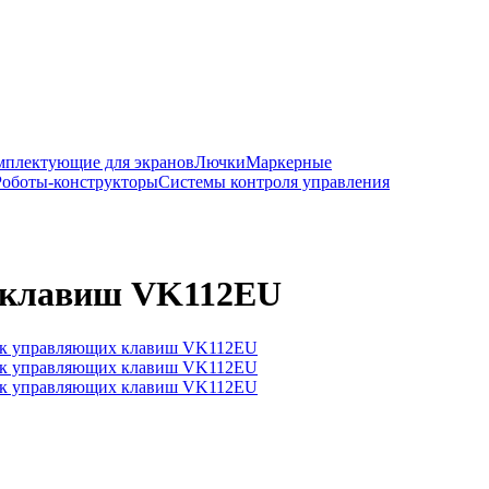
мплектующие для экранов
Лючки
Маркерные
Роботы-конструкторы
Системы контроля управления
х клавиш VK112EU