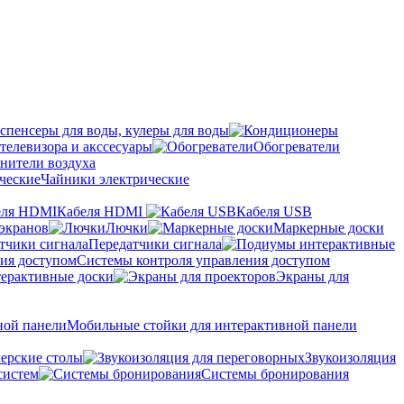
спенсеры для воды, кулеры для воды
телевизора и акссесуары
Обогреватели
нители воздуха
Чайники электрические
Кабеля HDMI
Кабеля USB
экранов
Лючки
Маркерные доски
Передатчики сигнала
Системы контроля управления доступом
ерактивные доски
Экраны для
Мобильные стойки для интерактивной панели
ерские столы
Звукоизоляция
систем
Системы бронирования