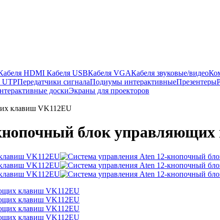
Кабеля HDMI
Кабеля USB
Кабеля VGA
Кабеля звуковые/видео
Ко
ы UTP
Передатчики сигнала
Подиумы интерактивные
Презентеры
нтерактивные доски
Экраны для проекторов
ющих клавиш VK112EU
-кнопочный блок управляющи