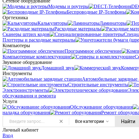
Сетевое оборудование
Модемы и роутеры
DE
Беспроводные IP-Телефоны
Оргтехника
Калькуляторы
Ламинаторы
Расходные материалы
Сканеры штрих кодов
Специ
Плоттеры и расходные материалы
Компьютеры
Программное обеспечение
Компьютерные комплектующие
С
Звуковое оборудование
Домашний звук
Коммерч
Инструменты
Автомобильные зарядные 
Строительные инструменты
Электроинструменты
Элек
обслуживания и ремонта
Услуги
Oбслуживание оборудования
наладка оборудования
Ремонт оборудов
Найти
Все категории
Личный кабинет
Вход