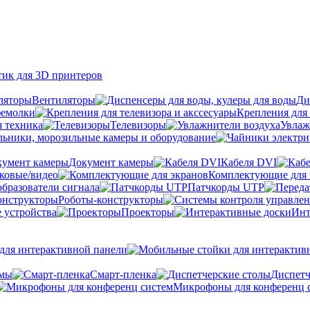
тик для 3D принтеров
Вентиляторы
Ди
фемолки
Крепления для 
я техника
Телевизоры
Увлаж
ьники, морозильные камеры и оборудование
Документ камеры
Кабеля DVI
уковые/видео
Комплектующие для 
бразователи сигнала
Патчкорды UTP
Роботы-конструкторы
 устройства
Проекторы
Инт
ля интерактивной панели
емы
Cмарт-пленка
Диспетч
Микрофоны для конференц 