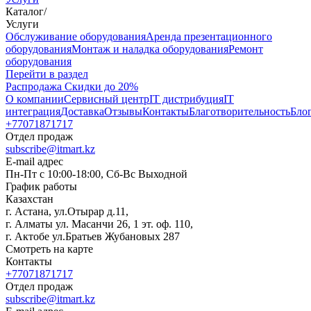
Каталог
/
Услуги
Oбслуживание оборудования
Аренда презентационного
оборудования
Монтаж и наладка оборудования
Ремонт
оборудования
Перейти в раздел
Распродажа
Скидки до 20%
О компании
Сервисный центр
IT дистрибуция
IT
интеграция
Доставка
Отзывы
Контакты
Благотворительность
Бло
+77071871717
Отдел продаж
subscribe@itmart.kz
E-mail адрес
Пн-Пт с 10:00-18:00, Сб-Вс Выходной
График работы
Казахстан
г. Астана, ул.Отырар д.11,
г. Алматы ул. Масанчи 26, 1 эт. оф. 110,
г. Актобе ул.Братьев Жубановых 287
Смотреть на карте
Контакты
+77071871717
Отдел продаж
subscribe@itmart.kz