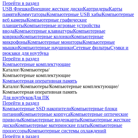
Перейти в раздел
USB Флешки
Внешние жесткие диски
Картридеры
Карты
памяти
Коммутаторы
Компьютерные USB хабы
Компьютерные
веб камеры
Компьютерные графические
планшеты
Компьютерные игровые устройства
ввода
Компьютерные клавиатуры
Компьютерные
коврики
Компьютерные колонки
Компьютерные
микрофоны
Компьютерные мониторы
Компьютерные
мышки
Компьютерные наушники
Сетевые фильтры
Сумки и
рюкзаки для ноутбука
Перейти в раздел
Компьютерные комплектующие
Каталог
/
Компьютеры
/
Компьютерные комплектующие
Компьютерная оперативная память
Каталог
/
Компьютеры
/
Компьютерные комплектующие
/
Компьютерная оперативная память
Для ноутбуков
Для ПК
Перейти в раздел
Компьютерные SSD накопители
Компьютерные блоки
питания
Компьютерные корпуса
Компьютерные оптические
приводы
Компьютерные видеокарты
Компьютерные жесткие
диски
Компьютерные материнские платы
Компьютерные
процессоры
Компьютерные системы охлаждений
Перейти в раздел