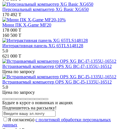
Персональный компьютер XG Basic XG650
170 492 T
-10%
Мини ПК X-Game MF20
178 000 T
160 500 T
Интерактивная панель XG 65TLS148128
5.0
621 000 T
Встраиваемый компьютер OPS XG BC-I7-1355U-16512
Цена по запросу
Встраиваемый компьютер OPS XG BC-I5-1335U-16512
5.0
Цена по запросу
Будьте в курсе о новинках и акциях
Подпишитесь на рассылкy!
Я согласен(a)
с политикой обработки персональных
данных