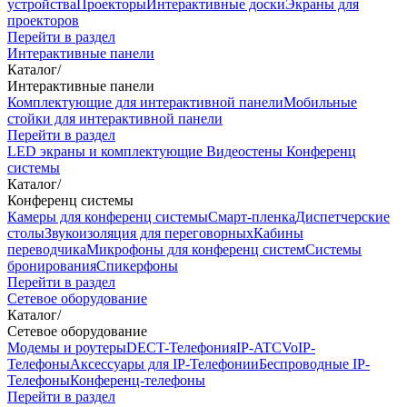
устройства
Проекторы
Интерактивные доски
Экраны для
проекторов
Перейти в раздел
Интерактивные панели
Каталог
/
Интерактивные панели
Комплектующие для интерактивной панели
Мобильные
стойки для интерактивной панели
Перейти в раздел
LED экраны и комплектующие
Видеостены
Конференц
системы
Каталог
/
Конференц системы
Камеры для конференц системы
Cмарт-пленка
Диспетчерские
столы
Звукоизоляция для переговорных
Кабины
переводчика
Микрофоны для конференц систем
Системы
бронирования
Спикерфоны
Перейти в раздел
Сетевое оборудование
Каталог
/
Сетевое оборудование
Модемы и роутеры
DECT-Телефония
IP-ATC
VoIP-
Телефоны
Аксессуары для IP-Телефонии
Беспроводные IP-
Телефоны
Конференц-телефоны
Перейти в раздел