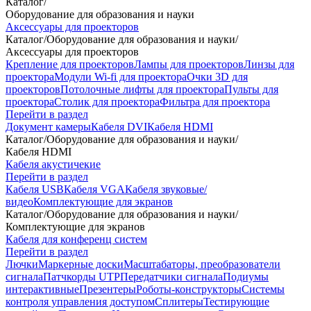
Каталог
/
Оборудование для образования и науки
Аксессуары для проекторов
Каталог
/
Оборудование для образования и науки
/
Аксессуары для проекторов
Крепление для проекторов
Лампы для проекторов
Линзы для
проектора
Модули Wi-fi для проектора
Очки 3D для
проекторов
Потолочные лифты для проектора
Пульты для
проектора
Столик для проектора
Фильтра для проектора
Перейти в раздел
Документ камеры
Кабеля DVI
Кабеля HDMI
Каталог
/
Оборудование для образования и науки
/
Кабеля HDMI
Кабеля акустичекие
Перейти в раздел
Кабеля USB
Кабеля VGA
Кабеля звуковые/
видео
Комплектующие для экранов
Каталог
/
Оборудование для образования и науки
/
Комплектующие для экранов
Кабеля для конференц систем
Перейти в раздел
Лючки
Маркерные доски
Масштабаторы, преобразователи
сигнала
Патчкорды UTP
Передатчики сигнала
Подиумы
интерактивные
Презентеры
Роботы-конструкторы
Системы
контроля управления доступом
Сплитеры
Тестирующие