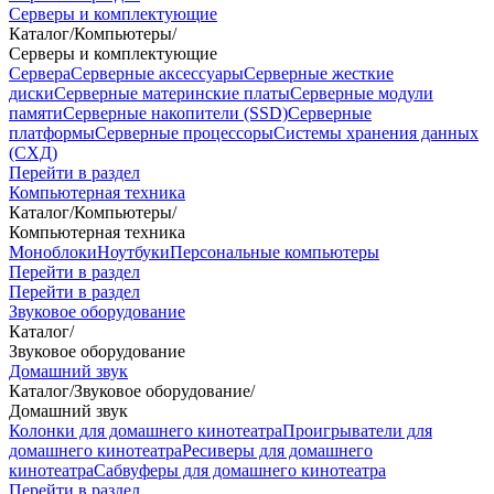
Серверы и комплектующие
Каталог
/
Компьютеры
/
Серверы и комплектующие
Сервера
Серверные аксессуары
Серверные жесткие
диски
Серверные материнские платы
Серверные модули
памяти
Серверные накопители (SSD)
Серверные
платформы
Серверные процессоры
Системы хранения данных
(СХД)
Перейти в раздел
Компьютерная техника
Каталог
/
Компьютеры
/
Компьютерная техника
Моноблоки
Ноутбуки
Персональные компьютеры
Перейти в раздел
Перейти в раздел
Звуковое оборудование
Каталог
/
Звуковое оборудование
Домашний звук
Каталог
/
Звуковое оборудование
/
Домашний звук
Колонки для домашнего кинотеатра
Проигрыватели для
домашнего кинотеатра
Ресиверы для домашнего
кинотеатра
Сабвуферы для домашнего кинотеатра
Перейти в раздел