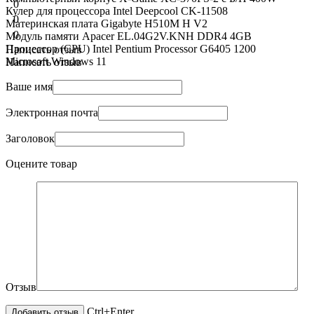
0
Кулер для процессора Intel Deepcool CK-11508
0
Материнская плата Gigabyte H510M H V2
0
Модуль памяти Apacer EL.04G2V.KNH DDR4 4GB
Процессор (CPU) Intel Pentium Processor G6405 1200
Написать отзыв
Microsoft Windows 11
Написать отзыв
Ваше имя
Электронная почта
Заголовок
Оцените товар
Отзыв
Ctrl+Enter