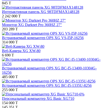
845 T
Интерактивная панель XG 98TDFMAX148128
2 242 000 T
Монитор XG Darknet Pro 360HZ 27"
203 289 T
Встраиваемый компьютер OPS XG VS-I5P-16256
314 000 T
Веб-Камера XG XW-80
6 690 T
Встраиваемый компьютер OPS XG BC-I5-13400-10304G-
16256
485 000 T
Встраиваемый компьютер OPS XG BC-I5-1335U-8256
255 000 T
-6%
Персональный компьютер XG Basic XG710
154 000 T
145 351 T