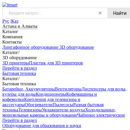
Найти
Рус
|
Қаз
Астана и Алматы
Каталог
Компания
Контакты
Лингафонное оборудование
3D оборудование
Каталог
/
3D оборудование
3D принтеры
Пластик для 3D принтеров
Перейти в раздел
Бытовая техника
Каталог
/
Бытовая техника
Батарейки, Аккумуляторы
Вентиляторы
Диспенсеры для воды,
кулеры для воды
Кондиционеры
Кофемашины и
кофемолки
Крепления для телевизора и
акссесуары
Обогреватели
Пылесосы
Разная бытовая
техника
Телевизоры
Увлажнители воздуха
Холодильники,
морозильные камеры и оборудование
Чайники электрические
Перейти в раздел
Оборудование для образования и науки