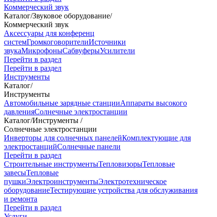
Коммерческий звук
Каталог
/
Звуковое оборудование
/
Коммерческий звук
Аксессуары для конференц
систем
Громкоговорители
Источники
звука
Микрофоны
Сабвуферы
Усилители
Перейти в раздел
Перейти в раздел
Инструменты
Каталог
/
Инструменты
Автомобильные зарядные станции
Аппараты высокого
давления
Солнечные электростанции
Каталог
/
Инструменты
/
Солнечные электростанции
Инверторы для солнечных панелей
Комплектующие для
электростанций
Солнечные панели
Перейти в раздел
Строительные инструменты
Тепловизоры
Тепловые
завесы
Тепловые
пушки
Электроинструменты
Электротехническое
оборудование
Тестирующие устройства для обслуживания
и ремонта
Перейти в раздел
Услуги