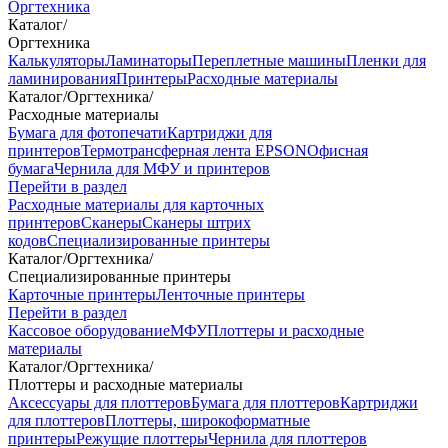
Оргтехника
Каталог
/
Оргтехника
Калькуляторы
Ламинаторы
Переплетные машины
Пленки для
ламинирования
Принтеры
Расходные материалы
Каталог
/
Оргтехника
/
Расходные материалы
Бумага для фотопечати
Картриджи для
принтеров
Термотрансферная лента EPSON
Офисная
бумага
Чернила для МФУ и принтеров
Перейти в раздел
Расходные материалы для карточных
принтеров
Сканеры
Сканеры штрих
кодов
Специализированные принтеры
Каталог
/
Оргтехника
/
Специализированные принтеры
Карточные принтеры
Ленточные принтеры
Перейти в раздел
Кассовое оборудование
МФУ
Плоттеры и расходные
материалы
Каталог
/
Оргтехника
/
Плоттеры и расходные материалы
Аксессуары для плоттеров
Бумага для плоттеров
Картриджи
для плоттеров
Плоттеры, широкоформатные
принтеры
Режущие плоттеры
Чернила для плоттеров