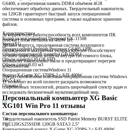
G6400, а оперативная память DDR4 объёмом 4GB
обеспечивает обработку данных. Твердотельный накопитель
на 120GB гарантирует быстрый запуск операционной
системы и основных программ, а также надёжное хранение
файлов.
Характеристики
За корректную работоспособность всех компонентов ПК
Кулер охлаждения
Intel Deepcool CK-11508
отвечает блок питания на 400W Вт.
Бренд
XG
Дизайн корпуса, продуманная система воздушного
Процессор
Intel Pentium Processor G6405 1200
охлаждения и аккуратная укладка кабелей способствуют
Объем оперативной памяти
4 GB DDR4
лучшей циркуляции воздуха внутри системного блока,
Объем памяти
120 GB SSD
меньшему накоплению пыли и предотвращают перегрев
Объем (литр)
0.03 м3
компонентов.
Операционная система
Windows 11
Корпус
X-Game XC-370PS-2 с Б/П 400W
Предустановленная новейшая операционная система Windows
Вес
5.4 кг
11 позволит во всей полноте раскрыть возможности
Отзывы
0
современных технологий, решать широчайший спектр задач и
исследовать бесконечный мультимедийный мир.
Персональный компьютер XG Basic
XG101 Win Pro 11 отзывы
Состав персонального компьютера:
0
Твердотельный накопитель SSD Patriot Memory BURST ELITE
PBE120GS25SSDR 120GB SATA3 2,5"
0
Компьютерный корпус X-Game XC-370PS-2 с Б/П 400W