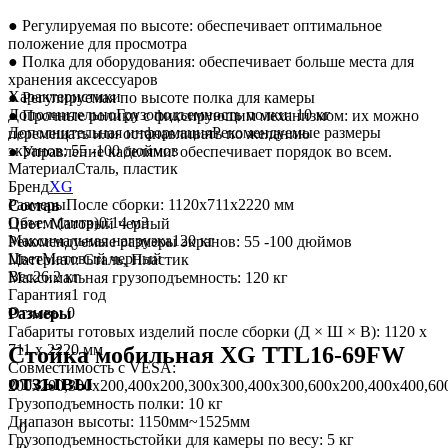
● Регулируемая по высоте: обеспечивает оптимальное
положение для просмотра
● Полка для оборудования: обеспечивает больше места для
хранения аксессуаров
Характеристики
● Регулируемая по высоте полка для камеры
Дополнительно
Грузоподъемность полки: 10 кг
● Прочные ролики с фиксирующим механизмом: их можно
Дополнительная информация
Рекомендуемые размеры
перемещать или останавливать по желанию
экранов: 55 -100 дюймов
● Управление кабелями: обеспечивает порядок во всем.
Материал
Сталь, пластик
Бренд
XG
Размеры
После сборки: 1120х711х2220 мм
Состав
Объем (литр)
0.14 м3
Цвет: Матовый черный
Максимальная нагрузка
120 кг
Рекомендуемые размеры экранов: 55 -100 дюймов
Цвет
Матовый черный
Материал: Сталь, Пластик
Вес
26.2 кг
Максимальная грузоподъемность: 120 кг
Гарантия
1 год
Отзывы
0
Размеры
Габариты готовых изделий после сборки (Д × Ш × В): 1120 x
711 x 2220 мм
Стойка мобильная XG TTL16-69FW
Совместимость с VESA:
отзывы
200x200,300x200,400x200,300x300,400x300,600x200,400x400,60
Грузоподъемность полки: 10 кг
Диапазон высоты: 1150мм~1525мм
0
Грузоподъемностьстойки для камеры по весу: 5 кг