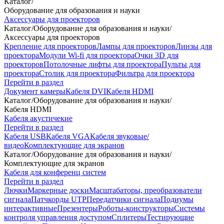
Каталог
/
Оборудование для образования и науки
Аксессуары для проекторов
Каталог
/
Оборудование для образования и науки
/
Аксессуары для проекторов
Крепление для проекторов
Лампы для проекторов
Линзы для
проектора
Модули Wi-fi для проектора
Очки 3D для
проекторов
Потолочные лифты для проектора
Пульты для
проектора
Столик для проектора
Фильтра для проектора
Перейти в раздел
Документ камеры
Кабеля DVI
Кабеля HDMI
Каталог
/
Оборудование для образования и науки
/
Кабеля HDMI
Кабеля акустичекие
Перейти в раздел
Кабеля USB
Кабеля VGA
Кабеля звуковые/
видео
Комплектующие для экранов
Каталог
/
Оборудование для образования и науки
/
Комплектующие для экранов
Кабеля для конференц систем
Перейти в раздел
Лючки
Маркерные доски
Масштабаторы, преобразователи
сигнала
Патчкорды UTP
Передатчики сигнала
Подиумы
интерактивные
Презентеры
Роботы-конструкторы
Системы
контроля управления доступом
Сплитеры
Тестирующие