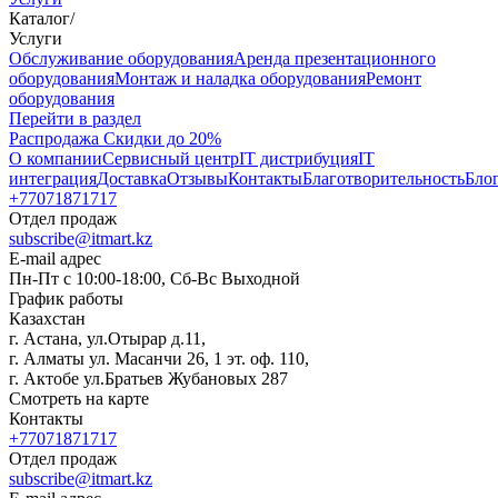
Каталог
/
Услуги
Oбслуживание оборудования
Аренда презентационного
оборудования
Монтаж и наладка оборудования
Ремонт
оборудования
Перейти в раздел
Распродажа
Скидки до 20%
О компании
Сервисный центр
IT дистрибуция
IT
интеграция
Доставка
Отзывы
Контакты
Благотворительность
Бло
+77071871717
Отдел продаж
subscribe@itmart.kz
E-mail адрес
Пн-Пт с 10:00-18:00, Сб-Вс Выходной
График работы
Казахстан
г. Астана, ул.Отырар д.11,
г. Алматы ул. Масанчи 26, 1 эт. оф. 110,
г. Актобе ул.Братьев Жубановых 287
Смотреть на карте
Контакты
+77071871717
Отдел продаж
subscribe@itmart.kz