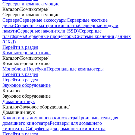
Серверы и комплектующие
Каталог
/
Компьютеры
/
Серверы и комплектующие
Сервера
Серверные аксессуары
Серверные жесткие
диски
Серверные материнские платы
Серверные модули
памяти
Серверные накопители (SSD)
Серверные
платформы
Серверные процессоры
Системы хранения данных
(СХД)
Перейти в раздел
Компьютерная техника
Каталог
/
Компьютеры
/
Компьютерная техника
Моноблоки
Ноутбуки
Персональные компьютеры
Перейти в раздел
Перейти в раздел
Звуковое оборудование
Каталог
/
Звуковое оборудование
Домашний звук
Каталог
/
Звуковое оборудование
/
Домашний звук
Колонки для домашнего кинотеатра
Проигрыватели для
домашнего кинотеатра
Ресиверы для домашнего
кинотеатра
Сабвуферы для домашнего кинотеатра
Перейти в раздел