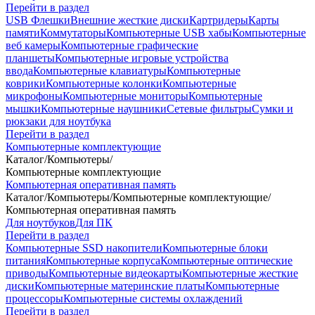
Перейти в раздел
USB Флешки
Внешние жесткие диски
Картридеры
Карты
памяти
Коммутаторы
Компьютерные USB хабы
Компьютерные
веб камеры
Компьютерные графические
планшеты
Компьютерные игровые устройства
ввода
Компьютерные клавиатуры
Компьютерные
коврики
Компьютерные колонки
Компьютерные
микрофоны
Компьютерные мониторы
Компьютерные
мышки
Компьютерные наушники
Сетевые фильтры
Сумки и
рюкзаки для ноутбука
Перейти в раздел
Компьютерные комплектующие
Каталог
/
Компьютеры
/
Компьютерные комплектующие
Компьютерная оперативная память
Каталог
/
Компьютеры
/
Компьютерные комплектующие
/
Компьютерная оперативная память
Для ноутбуков
Для ПК
Перейти в раздел
Компьютерные SSD накопители
Компьютерные блоки
питания
Компьютерные корпуса
Компьютерные оптические
приводы
Компьютерные видеокарты
Компьютерные жесткие
диски
Компьютерные материнские платы
Компьютерные
процессоры
Компьютерные системы охлаждений
Перейти в раздел