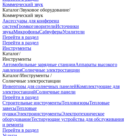
Коммерческий звук
Каталог
/
Звуковое оборудование
/
Коммерческий звук
Аксессуары для конференц
систем
Громкоговорители
Источники
звука
Микрофоны
Сабвуферы
Усилители
Перейти в раздел
Перейти в раздел
Инструменты
Каталог
/
Инструменты
Автомобильные зарядные станции
Аппараты высокого
давления
Солнечные электростанции
Каталог
/
Инструменты
/
Солнечные электростанции
Инверторы для солнечных панелей
Комплектующие для
электростанций
Солнечные панели
Перейти в раздел
Строительные инструменты
Тепловизоры
Тепловые
завесы
Тепловые
пушки
Электроинструменты
Электротехническое
оборудование
Тестирующие устройства для обслуживания
и ремонта
Перейти в раздел
Услуги