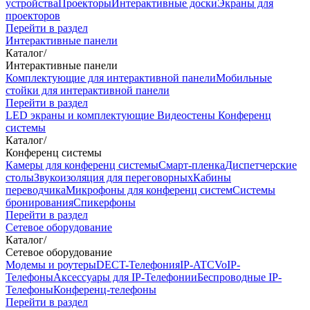
устройства
Проекторы
Интерактивные доски
Экраны для
проекторов
Перейти в раздел
Интерактивные панели
Каталог
/
Интерактивные панели
Комплектующие для интерактивной панели
Мобильные
стойки для интерактивной панели
Перейти в раздел
LED экраны и комплектующие
Видеостены
Конференц
системы
Каталог
/
Конференц системы
Камеры для конференц системы
Cмарт-пленка
Диспетчерские
столы
Звукоизоляция для переговорных
Кабины
переводчика
Микрофоны для конференц систем
Системы
бронирования
Спикерфоны
Перейти в раздел
Сетевое оборудование
Каталог
/
Сетевое оборудование
Модемы и роутеры
DECT-Телефония
IP-ATC
VoIP-
Телефоны
Аксессуары для IP-Телефонии
Беспроводные IP-
Телефоны
Конференц-телефоны
Перейти в раздел