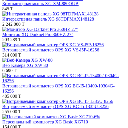
Компьютерная мышь XG XM-880OUB
845 T
Интерактивная панель XG 98TDFMAX148128
2 242 000 T
Монитор XG Darknet Pro 360HZ 27"
203 289 T
Встраиваемый компьютер OPS XG VS-I5P-16256
314 000 T
Веб-Камера XG XW-80
6 690 T
Встраиваемый компьютер OPS XG BC-I5-13400-10304G-
16256
485 000 T
Встраиваемый компьютер OPS XG BC-I5-1335U-8256
255 000 T
-6%
Персональный компьютер XG Basic XG710
154 000 T