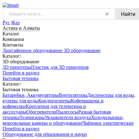
Найти
Рус
|
Қаз
Астана и Алматы
Каталог
Компания
Контакты
Лингафонное оборудование
3D оборудование
Каталог
/
3D оборудование
3D принтеры
Пластик для 3D принтеров
Перейти в раздел
Бытовая техника
Каталог
/
Бытовая техника
Батарейки, Аккумуляторы
Вентиляторы
Диспенсеры для воды,
кулеры для воды
Кондиционеры
Кофемашины и
кофемолки
Крепления для телевизора и
акссесуары
Обогреватели
Пылесосы
Разная бытовая
техника
Телевизоры
Увлажнители воздуха
Холодильники,
морозильные камеры и оборудование
Чайники электрические
Перейти в раздел
Оборудование для образования и науки