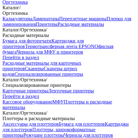
Оргтехника
Каталог
/
Оргтехника
Калькуляторы
Ламинаторы
Переплетные машины
Пленки для
ламинирования
Принтеры
Расходные материалы
Каталог
/
Оргтехника
/
Расходные материалы
Бумага для фотопечати
Картриджи для
принтеров
Термотрансферная лента EPSON
Офисная
бумага
Чернила для МФУ и принтеров
Перейти в раздел
Расходные материалы для карточных
принтеров
Сканеры
Сканеры штрих
кодов
Специализированные принтеры
Каталог
/
Оргтехника
/
Специализированные принтеры
Карточные принтеры
Ленточные принтеры
Перейти в раздел
Кассовое оборудование
МФУ
Плоттеры и расходные
материалы
Каталог
/
Оргтехника
/
Плоттеры и расходные материалы
Аксессуары для плоттеров
Бумага для плоттеров
Картриджи
для плоттеров
Плоттеры, широкоформатные
принтеры
Режущие плоттеры
Чернила для плоттеров