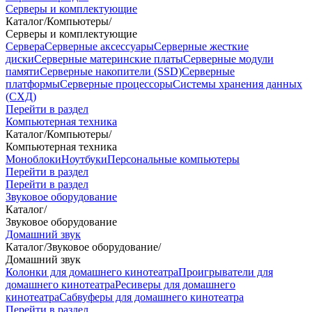
Серверы и комплектующие
Каталог
/
Компьютеры
/
Серверы и комплектующие
Сервера
Серверные аксессуары
Серверные жесткие
диски
Серверные материнские платы
Серверные модули
памяти
Серверные накопители (SSD)
Серверные
платформы
Серверные процессоры
Системы хранения данных
(СХД)
Перейти в раздел
Компьютерная техника
Каталог
/
Компьютеры
/
Компьютерная техника
Моноблоки
Ноутбуки
Персональные компьютеры
Перейти в раздел
Перейти в раздел
Звуковое оборудование
Каталог
/
Звуковое оборудование
Домашний звук
Каталог
/
Звуковое оборудование
/
Домашний звук
Колонки для домашнего кинотеатра
Проигрыватели для
домашнего кинотеатра
Ресиверы для домашнего
кинотеатра
Сабвуферы для домашнего кинотеатра
Перейти в раздел