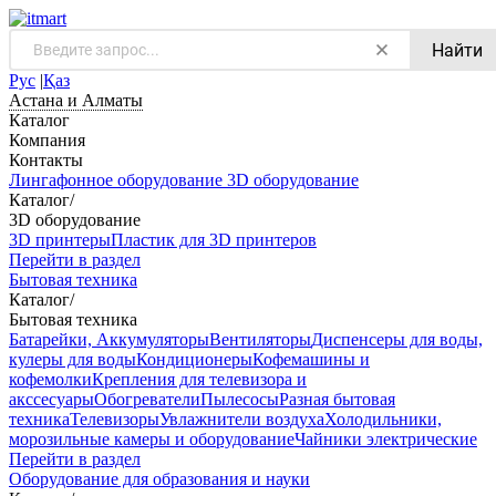
Найти
Рус
|
Қаз
Астана и Алматы
Каталог
Компания
Контакты
Лингафонное оборудование
3D оборудование
Каталог
/
3D оборудование
3D принтеры
Пластик для 3D принтеров
Перейти в раздел
Бытовая техника
Каталог
/
Бытовая техника
Батарейки, Аккумуляторы
Вентиляторы
Диспенсеры для воды,
кулеры для воды
Кондиционеры
Кофемашины и
кофемолки
Крепления для телевизора и
акссесуары
Обогреватели
Пылесосы
Разная бытовая
техника
Телевизоры
Увлажнители воздуха
Холодильники,
морозильные камеры и оборудование
Чайники электрические
Перейти в раздел
Оборудование для образования и науки