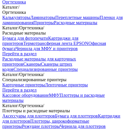
Оргтехника
Каталог
/
Оргтехника
Калькуляторы
Ламинаторы
Переплетные машины
Пленки для
ламинирования
Принтеры
Расходные материалы
Каталог
/
Оргтехника
/
Расходные материалы
Бумага для фотопечати
Картриджи для
принтеров
Термотрансферная лента EPSON
Офисная
бумага
Чернила для МФУ и принтеров
Перейти в раздел
Расходные материалы для карточных
принтеров
Сканеры
Сканеры штрих
кодов
Специализированные принтеры
Каталог
/
Оргтехника
/
Специализированные принтеры
Карточные принтеры
Ленточные принтеры
Перейти в раздел
Кассовое оборудование
МФУ
Плоттеры и расходные
материалы
Каталог
/
Оргтехника
/
Плоттеры и расходные материалы
Аксессуары для плоттеров
Бумага для плоттеров
Картриджи
для плоттеров
Плоттеры, широкоформатные
принтеры
Режущие плоттеры
Чернила для плоттеров