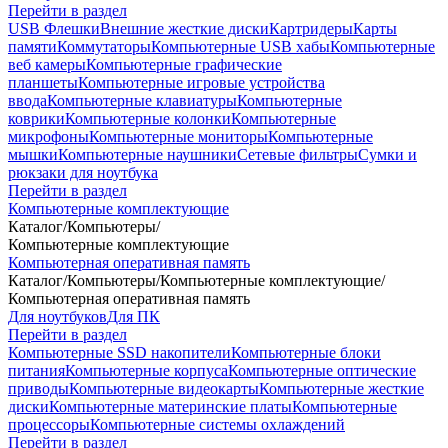
Перейти в раздел
USB Флешки
Внешние жесткие диски
Картридеры
Карты
памяти
Коммутаторы
Компьютерные USB хабы
Компьютерные
веб камеры
Компьютерные графические
планшеты
Компьютерные игровые устройства
ввода
Компьютерные клавиатуры
Компьютерные
коврики
Компьютерные колонки
Компьютерные
микрофоны
Компьютерные мониторы
Компьютерные
мышки
Компьютерные наушники
Сетевые фильтры
Сумки и
рюкзаки для ноутбука
Перейти в раздел
Компьютерные комплектующие
Каталог
/
Компьютеры
/
Компьютерные комплектующие
Компьютерная оперативная память
Каталог
/
Компьютеры
/
Компьютерные комплектующие
/
Компьютерная оперативная память
Для ноутбуков
Для ПК
Перейти в раздел
Компьютерные SSD накопители
Компьютерные блоки
питания
Компьютерные корпуса
Компьютерные оптические
приводы
Компьютерные видеокарты
Компьютерные жесткие
диски
Компьютерные материнские платы
Компьютерные
процессоры
Компьютерные системы охлаждений
Перейти в раздел