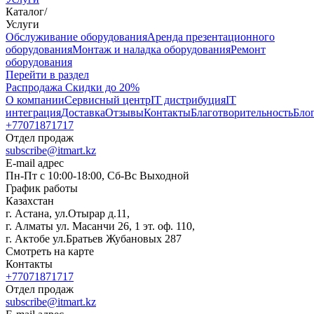
Каталог
/
Услуги
Oбслуживание оборудования
Аренда презентационного
оборудования
Монтаж и наладка оборудования
Ремонт
оборудования
Перейти в раздел
Распродажа
Скидки до 20%
О компании
Сервисный центр
IT дистрибуция
IT
интеграция
Доставка
Отзывы
Контакты
Благотворительность
Бло
+77071871717
Отдел продаж
subscribe@itmart.kz
E-mail адрес
Пн-Пт с 10:00-18:00, Сб-Вс Выходной
График работы
Казахстан
г. Астана, ул.Отырар д.11,
г. Алматы ул. Масанчи 26, 1 эт. оф. 110,
г. Актобе ул.Братьев Жубановых 287
Смотреть на карте
Контакты
+77071871717
Отдел продаж
subscribe@itmart.kz