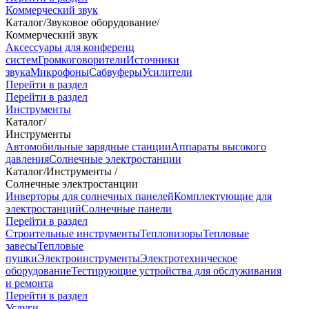
Коммерческий звук
Каталог
/
Звуковое оборудование
/
Коммерческий звук
Аксессуары для конференц
систем
Громкоговорители
Источники
звука
Микрофоны
Сабвуферы
Усилители
Перейти в раздел
Перейти в раздел
Инструменты
Каталог
/
Инструменты
Автомобильные зарядные станции
Аппараты высокого
давления
Солнечные электростанции
Каталог
/
Инструменты
/
Солнечные электростанции
Инверторы для солнечных панелей
Комплектующие для
электростанций
Солнечные панели
Перейти в раздел
Строительные инструменты
Тепловизоры
Тепловые
завесы
Тепловые
пушки
Электроинструменты
Электротехническое
оборудование
Тестирующие устройства для обслуживания
и ремонта
Перейти в раздел
Услуги