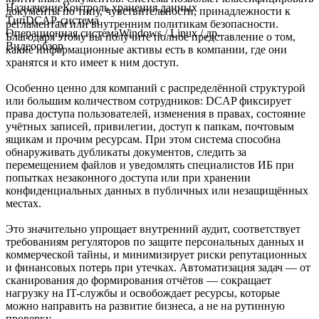
Назначение
Контроль хранения данных
документы по типу, чувствительности, принадлежности к
Тип
DCAP-система
регламентам или внутренним политикам безопасности.
Операционная система
Windows / Linux / др.
Благодаря этому вы получите полное представление о том,
Видеообзор
какие информационные активы есть в компании, где они
хранятся и кто имеет к ним доступ.
Особенно ценно для компаний с распределённой структурой
или большим количеством сотрудников: DCAP фиксирует
права доступа пользователей, изменения в правах, состояние
учётных записей, привилегии, доступ к папкам, почтовым
ящикам и прочим ресурсам. При этом система способна
обнаруживать дубликаты документов, следить за
перемещением файлов и уведомлять специалистов ИБ при
попытках незаконного доступа или при хранении
конфиденциальных данных в публичных или незащищённых
местах.
Это значительно упрощает внутренний аудит, соответствует
требованиям регуляторов по защите персональных данных и
коммерческой тайны, и минимизирует риски репутационных
и финансовых потерь при утечках. Автоматизация задач — от
сканирования до формирования отчётов — сокращает
нагрузку на IT-службы и освобождает ресурсы, которые
можно направить на развитие бизнеса, а не на рутинную
проверку.