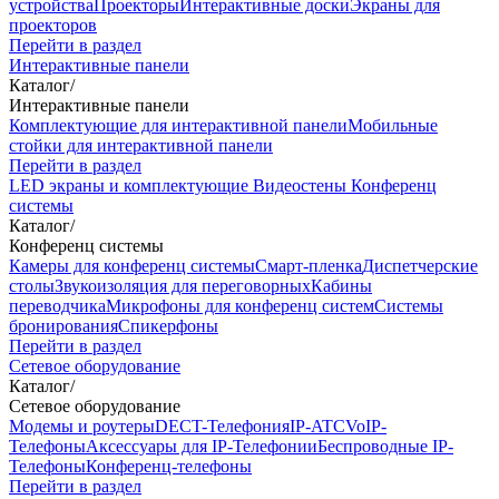
устройства
Проекторы
Интерактивные доски
Экраны для
проекторов
Перейти в раздел
Интерактивные панели
Каталог
/
Интерактивные панели
Комплектующие для интерактивной панели
Мобильные
стойки для интерактивной панели
Перейти в раздел
LED экраны и комплектующие
Видеостены
Конференц
системы
Каталог
/
Конференц системы
Камеры для конференц системы
Cмарт-пленка
Диспетчерские
столы
Звукоизоляция для переговорных
Кабины
переводчика
Микрофоны для конференц систем
Системы
бронирования
Спикерфоны
Перейти в раздел
Сетевое оборудование
Каталог
/
Сетевое оборудование
Модемы и роутеры
DECT-Телефония
IP-ATC
VoIP-
Телефоны
Аксессуары для IP-Телефонии
Беспроводные IP-
Телефоны
Конференц-телефоны
Перейти в раздел