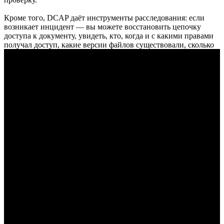
Кроме того, DCAP даёт инструменты расследования: если
возникает инцидент — вы можете восстановить цепочку
доступа к документу, увидеть, кто, когда и с какими правами
получал доступ, какие версии файлов существовали, сколько
дубликатов было и где они хранились. Это позволяет не
просто выявлять факты нарушения, но и документировать их
— что важно при работе с регулятором, внутренним аудитом
и соблюдением законодательных норм безопасности.
Лицензия на 12 месяцев делает InfoWatch DCAP
привлекательным как для временного аудита и проверки, так
и как часть долгосрочной политики безопасности: вы
получаете систему, которая обеспечит порядок, защиту и
контроль над данными, при этом не требуя постоянных
усилий.
В итоге — InfoWatch DCAP превращает хаос в хранилищах
данных в системный, контролируемый контроль: полная
видимость, фиксация доступа, контроль прав, отчёты и
безопасность. Это надёжный инструмент для компаний,
которые дорожат своей информацией и ответственны перед
клиентами, партнёрами и законодательством.