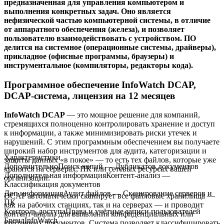
предназначенная для управления компьютером и
выполнения конкретных задач. Оно является
нефизической частью компьютерной системы, в отличие
от аппаратного обеспечения (железа), и позволяет
пользователю взаимодействовать с устройством. ПО
делится на системное (операционные системы, драйверы),
прикладное (офисные программы, браузеры) и
инструментальное (компиляторы, редакторы кода).
Программное обеспечение InfoWatch DCAP,
DCAP-система, лицензия на 12 месяцев
InfoWatch DCAP
— это мощное решение для компаний,
стремящихся полноценно контролировать хранение и доступ
к информации, а также минимизировать риски утечек и
нарушений. С этим программным обеспечением вы получаете
широкий набор инструментов для аудита, категоризации и
Характеристики
защиты данных «в покое» — то есть тех файлов, которые уже
Дополнительно
Поиск копий — Дубликатов документов
хранятся на серверах, ПК или сетевых ресурсах вашей
Дополнительная информация
Контент-анализ —
организации.
Классификация документов
Доп.информация
Аудит файлов — Сканирование серверов и
DCAP автоматически сканирует все файловые хранилища —
ПК
как на рабочих станциях, так и на серверах — и проводит
Контроль доступа
Права и учётные записи пользователей
контент-анализ для выявления конфиденциальных или
Бренд
InfoWatch
критичных документов. Система позволяет классифицировать