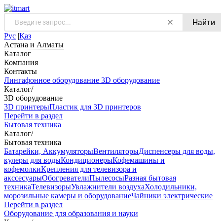
Найти
Рус
|
Қаз
Астана и Алматы
Каталог
Компания
Контакты
Лингафонное оборудование
3D оборудование
Каталог
/
3D оборудование
3D принтеры
Пластик для 3D принтеров
Перейти в раздел
Бытовая техника
Каталог
/
Бытовая техника
Батарейки, Аккумуляторы
Вентиляторы
Диспенсеры для воды,
кулеры для воды
Кондиционеры
Кофемашины и
кофемолки
Крепления для телевизора и
акссесуары
Обогреватели
Пылесосы
Разная бытовая
техника
Телевизоры
Увлажнители воздуха
Холодильники,
морозильные камеры и оборудование
Чайники электрические
Перейти в раздел
Оборудование для образования и науки