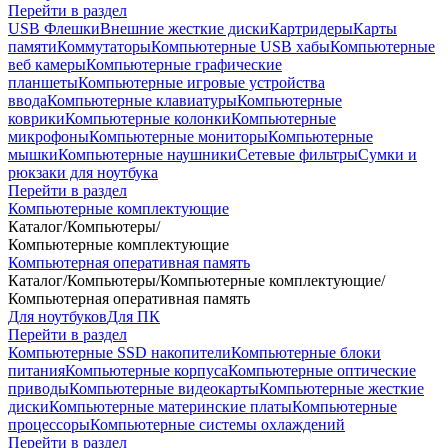
Перейти в раздел
USB Флешки
Внешние жесткие диски
Картридеры
Карты
памяти
Коммутаторы
Компьютерные USB хабы
Компьютерные
веб камеры
Компьютерные графические
планшеты
Компьютерные игровые устройства
ввода
Компьютерные клавиатуры
Компьютерные
коврики
Компьютерные колонки
Компьютерные
микрофоны
Компьютерные мониторы
Компьютерные
мышки
Компьютерные наушники
Сетевые фильтры
Сумки и
рюкзаки для ноутбука
Перейти в раздел
Компьютерные комплектующие
Каталог
/
Компьютеры
/
Компьютерные комплектующие
Компьютерная оперативная память
Каталог
/
Компьютеры
/
Компьютерные комплектующие
/
Компьютерная оперативная память
Для ноутбуков
Для ПК
Перейти в раздел
Компьютерные SSD накопители
Компьютерные блоки
питания
Компьютерные корпуса
Компьютерные оптические
приводы
Компьютерные видеокарты
Компьютерные жесткие
диски
Компьютерные материнские платы
Компьютерные
процессоры
Компьютерные системы охлаждений
Перейти в раздел