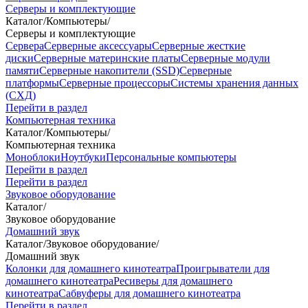
Серверы и комплектующие
Каталог
/
Компьютеры
/
Серверы и комплектующие
Сервера
Серверные аксессуары
Серверные жесткие
диски
Серверные материнские платы
Серверные модули
памяти
Серверные накопители (SSD)
Серверные
платформы
Серверные процессоры
Системы хранения данных
(СХД)
Перейти в раздел
Компьютерная техника
Каталог
/
Компьютеры
/
Компьютерная техника
Моноблоки
Ноутбуки
Персональные компьютеры
Перейти в раздел
Перейти в раздел
Звуковое оборудование
Каталог
/
Звуковое оборудование
Домашний звук
Каталог
/
Звуковое оборудование
/
Домашний звук
Колонки для домашнего кинотеатра
Проигрыватели для
домашнего кинотеатра
Ресиверы для домашнего
кинотеатра
Сабвуферы для домашнего кинотеатра
Перейти в раздел