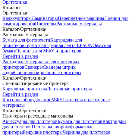
Оргтехника
Каталог
/
Оргтехника
Калькуляторы
Ламинаторы
Переплетные машины
Пленки для
ламинирования
Принтеры
Расходные материалы
Каталог
/
Оргтехника
/
Расходные материалы
Бумага для фотопечати
Картриджи для
принтеров
Термотрансферная лента EPSON
Офисная
бумага
Чернила для МФУ и принтеров
Перейти в раздел
Расходные материалы для карточных
принтеров
Сканеры
Сканеры штрих
кодов
Специализированные принтеры
Каталог
/
Оргтехника
/
Специализированные принтеры
Карточные принтеры
Ленточные принтеры
Перейти в раздел
Кассовое оборудование
МФУ
Плоттеры и расходные
материалы
Каталог
/
Оргтехника
/
Плоттеры и расходные материалы
Аксессуары для плоттеров
Бумага для плоттеров
Картриджи
для плоттеров
Плоттеры, широкоформатные
принтеры
Режущие плоттеры
Чернила для плоттеров