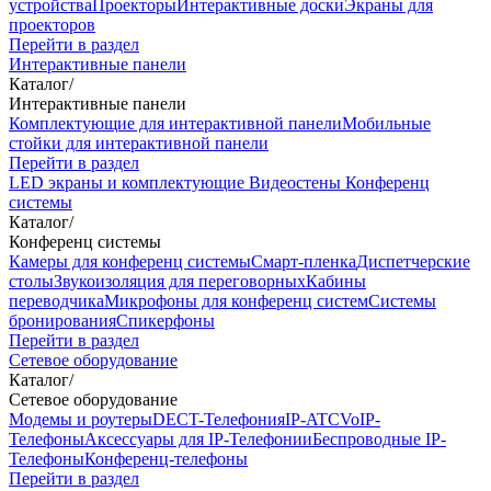
устройства
Проекторы
Интерактивные доски
Экраны для
проекторов
Перейти в раздел
Интерактивные панели
Каталог
/
Интерактивные панели
Комплектующие для интерактивной панели
Мобильные
стойки для интерактивной панели
Перейти в раздел
LED экраны и комплектующие
Видеостены
Конференц
системы
Каталог
/
Конференц системы
Камеры для конференц системы
Cмарт-пленка
Диспетчерские
столы
Звукоизоляция для переговорных
Кабины
переводчика
Микрофоны для конференц систем
Системы
бронирования
Спикерфоны
Перейти в раздел
Сетевое оборудование
Каталог
/
Сетевое оборудование
Модемы и роутеры
DECT-Телефония
IP-ATC
VoIP-
Телефоны
Аксессуары для IP-Телефонии
Беспроводные IP-
Телефоны
Конференц-телефоны
Перейти в раздел