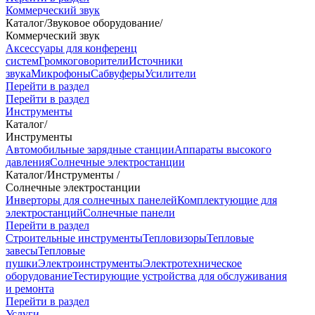
Коммерческий звук
Каталог
/
Звуковое оборудование
/
Коммерческий звук
Аксессуары для конференц
систем
Громкоговорители
Источники
звука
Микрофоны
Сабвуферы
Усилители
Перейти в раздел
Перейти в раздел
Инструменты
Каталог
/
Инструменты
Автомобильные зарядные станции
Аппараты высокого
давления
Солнечные электростанции
Каталог
/
Инструменты
/
Солнечные электростанции
Инверторы для солнечных панелей
Комплектующие для
электростанций
Солнечные панели
Перейти в раздел
Строительные инструменты
Тепловизоры
Тепловые
завесы
Тепловые
пушки
Электроинструменты
Электротехническое
оборудование
Тестирующие устройства для обслуживания
и ремонта
Перейти в раздел
Услуги