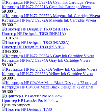
Картридж HP №72 C9371A Cyan Ink Cartridge Vivera
59 300 T
Картридж HP №72 C9372A Magenta Ink Cartridge Vivera
59 300 T
Плоттер HP DesignJet T630 (5HB11A)
1 310 574 T
Плоттер HP DesignJet T830 (F9A28A)
3 045 000 T
Картридж HP №72 C9374A Gray Ink Cartridge Vivera
59 300 T
Картридж HP №72 C9373A Yellow Ink Cartridge Vivera
59 300 T
Картридж HP C9403A Matte Black Designjet 72 original
59 300 T
Принтер HP LaserJet Pro M404dw
Цена по запросу