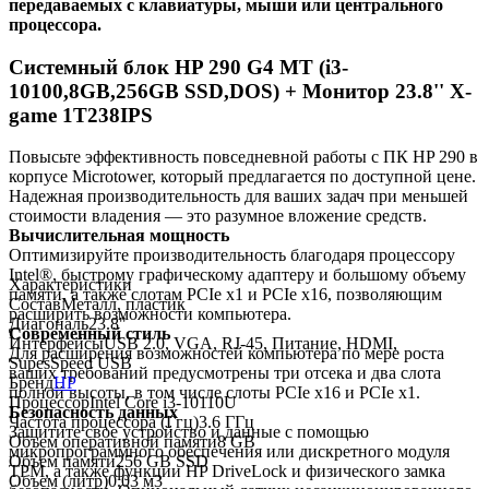
передаваемых с клавиатуры, мыши или центрального
процессора.
Системный блок HP 290 G4 MT (i3-
10100,8GB,256GB SSD,DOS) + Монитор 23.8'' X-
game 1T238IPS
Повысьте эффективность повседневной работы с ПК HP 290 в
корпусе Microtower, который предлагается по доступной цене.
Надежная производительность для ваших задач при меньшей
стоимости владения — это разумное вложение средств.
Вычислительная мощность
Оптимизируйте производительность благодаря процессору
Intel®, быстрому графическому адаптеру и большому объему
Характеристики
памяти, а также слотам PCIe x1 и PCIe x16, позволяющим
Состав
Металл, пластик
расширить возможности компьютера.
Диагональ
23.8"
Современный стиль
Интерфейсы
USB 2.0, VGA, RJ-45, Питание, HDMI,
Для расширения возможностей компьютера по мере роста
SupesSpeed USB
ваших требований предусмотрены три отсека и два слота
Бренд
HP
полной высоты, в том числе слоты PCIe x16 и PCIe x1.
Процессор
Intel Core i3-10110U
Безопасность данных
Частота процессора (Ггц)
3.6 ГГц
Защитите свое устройство и данные с помощью
Объем оперативной памяти
8 GB
микропрограммного обеспечения или дискретного модуля
Объем памяти
256 GB SSD
TPM, а также функции HP DriveLock и физического замка
Объем (литр)
0.03 м3