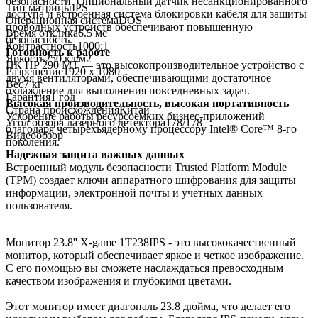
безопасности. Опциональный датчик несанкционированного
Тип матрицы
IPS
доступа и встроенная система блокировки кабеля для защиты
Операционная система
DOS
проводных устройств обеспечивают повышенную
Время отклика
6.5 мс
безопасность.
Контрастность
1000:1
Готовность к работе
Яркость
250 кд/м2
ПК HP 290 MT — это высокопроизводительное устройство с
Разрешение
1920 x 1080
двумя вентиляторами, обеспечивающими достаточное
Вес
7 кг
охлаждение для выполнения повседневных задач.
Гарантия
1 год
Высокая производительность, высокая портативность
Страна происхождения
Китай
Ускорение работы ресурсоемких бизнес-приложений
Угол обзора лазерного детектора
178/178
благодаря четырехъядерному процессору Intel® Core™ 8-го
Видеообзор
поколения.
Надежная защита важных данных
Встроенный модуль безопасности Trusted Platform Module
(TPM) создает ключи аппаратного шифрования для защиты
информации, электронной почты и учетных данных
пользователя.
Монитор 23.8'' X-game 1T238IPS - это высококачественный
монитор, который обеспечивает яркое и четкое изображение.
С его помощью вы сможете наслаждаться превосходным
качеством изображения и глубокими цветами.
Этот монитор имеет диагональ 23.8 дюйма, что делает его