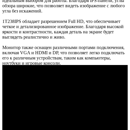
идеальным выбором для работы. Благодаря IPS-панели, углы
обзора широкие, что позволяет видеть изображение с любого
угла без искажений.
1T238IPS обладает разрешением Full HD, что обеспечивает
четкое и детализированное изображение. Благодаря высокой
яркости и контрастности, каждая деталь на экране будет
выглядеть реалистично и живо.
Монитор также оснащен различными портами подключения,
включая VGA и HDMI и DP, что позволяет легко подключать
его к различным устройствам, таким как компьютеры,
ноутбуки и игровые консоли.
Компактный и стильный дизайн монитора 1T238IPS
позволяет легко интегрировать его в любую рабочую среду.
Монитор 23.8'' X-game 1T238IPS - это надежное и
функциональное решение для тех, кто ценит качество
изображения и комфорт при работе.
Частота обновления экрана: 100 Гц