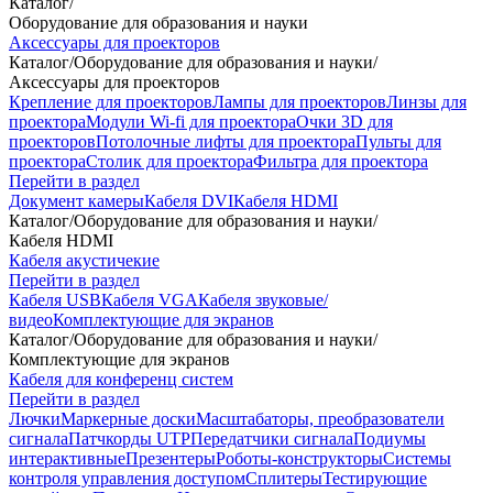
Каталог
/
Оборудование для образования и науки
Аксессуары для проекторов
Каталог
/
Оборудование для образования и науки
/
Аксессуары для проекторов
Крепление для проекторов
Лампы для проекторов
Линзы для
проектора
Модули Wi-fi для проектора
Очки 3D для
проекторов
Потолочные лифты для проектора
Пульты для
проектора
Столик для проектора
Фильтра для проектора
Перейти в раздел
Документ камеры
Кабеля DVI
Кабеля HDMI
Каталог
/
Оборудование для образования и науки
/
Кабеля HDMI
Кабеля акустичекие
Перейти в раздел
Кабеля USB
Кабеля VGA
Кабеля звуковые/
видео
Комплектующие для экранов
Каталог
/
Оборудование для образования и науки
/
Комплектующие для экранов
Кабеля для конференц систем
Перейти в раздел
Лючки
Маркерные доски
Масштабаторы, преобразователи
сигнала
Патчкорды UTP
Передатчики сигнала
Подиумы
интерактивные
Презентеры
Роботы-конструкторы
Системы
контроля управления доступом
Сплитеры
Тестирующие