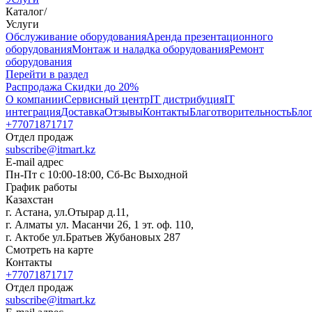
Каталог
/
Услуги
Oбслуживание оборудования
Аренда презентационного
оборудования
Монтаж и наладка оборудования
Ремонт
оборудования
Перейти в раздел
Распродажа
Скидки до 20%
О компании
Сервисный центр
IT дистрибуция
IT
интеграция
Доставка
Отзывы
Контакты
Благотворительность
Бло
+77071871717
Отдел продаж
subscribe@itmart.kz
E-mail адрес
Пн-Пт с 10:00-18:00, Сб-Вс Выходной
График работы
Казахстан
г. Астана, ул.Отырар д.11,
г. Алматы ул. Масанчи 26, 1 эт. оф. 110,
г. Актобе ул.Братьев Жубановых 287
Смотреть на карте
Контакты
+77071871717
Отдел продаж
subscribe@itmart.kz