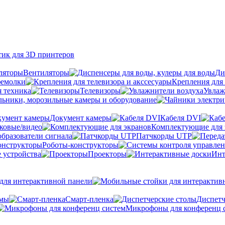
тик для 3D принтеров
Вентиляторы
Ди
фемолки
Крепления для 
я техника
Телевизоры
Увлаж
ьники, морозильные камеры и оборудование
Документ камеры
Кабеля DVI
уковые/видео
Комплектующие для 
бразователи сигнала
Патчкорды UTP
Роботы-конструкторы
 устройства
Проекторы
Инт
ля интерактивной панели
емы
Cмарт-пленка
Диспетч
Микрофоны для конференц 