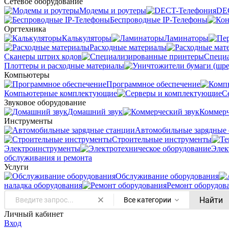
Сетевое оборудование
Модемы и роутеры
DE
Беспроводные IP-Телефоны
Оргтехника
Калькуляторы
Ламинаторы
Расходные материалы
Сканеры штрих кодов
Специ
Плоттеры и расходные материалы
Компьютеры
Программное обеспечение
Компьютерные комплектующие
С
Звуковое оборудование
Домашний звук
Коммерч
Инструменты
Автомобильные зарядные 
Строительные инструменты
Электроинструменты
Элек
обслуживания и ремонта
Услуги
Oбслуживание оборудования
наладка оборудования
Ремонт оборудов
Найти
Все категории
Личный кабинет
Вход