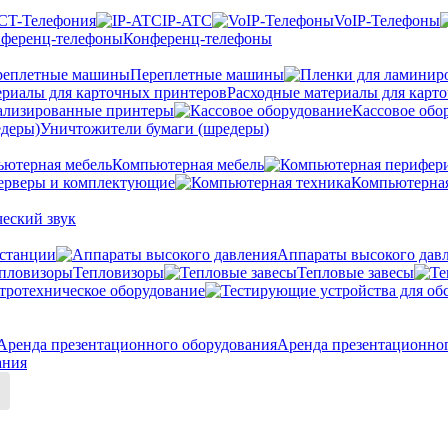
CT-Телефония
IP-ATC
VoIP-Телефоны
Конференц-телефоны
Переплетные машины
Расходные материалы для карт
ализированные принтеры
Кассовое обо
Уничтожители бумаги (шредеры)
Компьютерная мебель
ерверы и комплектующие
Компьютерная
еский звук
станции
Аппараты высокого дав
Тепловизоры
Тепловые завесы
тротехническое оборудование
Аренда презентационно
ания