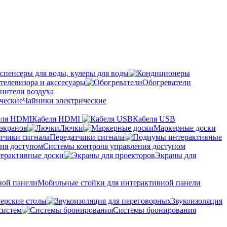
спенсеры для воды, кулеры для воды
телевизора и акссесуары
Обогреватели
нители воздуха
Чайники электрические
Кабеля HDMI
Кабеля USB
экранов
Лючки
Маркерные доски
Передатчики сигнала
Системы контроля управления доступом
ерактивные доски
Экраны для
Мобильные стойки для интерактивной панели
ерские столы
Звукоизоляция
систем
Системы бронирования