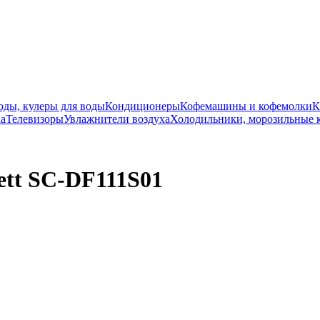
оды, кулеры для воды
Кондиционеры
Кофемашины и кофемолки
К
ка
Телевизоры
Увлажнители воздуха
Холодильники, морозильные 
ett SC-DF111S01