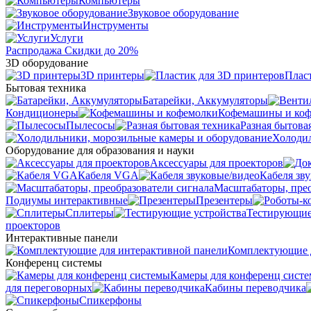
Компьютеры
Звуковое оборудование
Инструменты
Услуги
Распродажа
Скидки до 20%
3D оборудование
3D принтеры
Плас
Бытовая техника
Батарейки, Аккумуляторы
Кондиционеры
Кофемашины и ко
Пылесосы
Разная бытова
Холодил
Оборудование для образования и науки
Аксессуары для проекторов
Кабеля VGA
Кабеля зв
Масштабаторы, прео
Подиумы интерактивные
Презентеры
Сплитеры
Тестирующие
проекторов
Интерактивные панели
Комплектующие д
Конференц системы
Камеры для конференц сист
для переговорных
Кабины переводчика
Спикерфоны