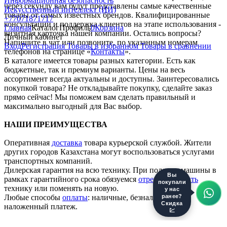
Информационная безопасность
через секунду вам будут представлены самые качественные
Искусственный интеллект (ИИ)
товары от самых известных брендов. Квалифицированные
+77071871717
консультации и поддержка клиентов на этапе использования -
Главная
Каталог
Профиль
0
Корзина
визитная карточка нашей компании. Остались вопросы?
Личный кабинет
Напишите в чат или позвоните, по указанным номерам
Вход
Регистрация
Товары в избранном
Товары в сравнении
телефонов на странице «
Контакты
».
В каталоге имеется товары разных категории. Есть как
бюджетные, так и премиум варианты. Цены на весь
ассортимент всегда актуальны и доступны. Заинтересовались
покупкой товара? Не откладывайте покупку, сделайте заказ
прямо сейчас! Мы поможем вам сделать правильный и
максимально выгодный для Вас выбор.
НАШИ ПРЕИМУЩЕСТВА
Оперативная
доставка
товара курьерской службой. Жители
других городов Казахстана могут воспользоваться услугами
транспортных компаний.
Дилерская гарантия на всю технику. При поломке машины в
Вы
рамках гарантийного срока обязуемся
отремонтировать
покупали
технику или поменять на новую.
у нас
Любые способы
оплаты
: наличные, безналичные,
ранее?
Скидка
наложенный платеж.
💹