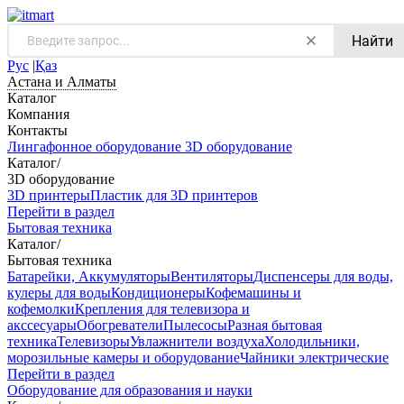
Найти
Рус
|
Қаз
Астана и Алматы
Каталог
Компания
Контакты
Лингафонное оборудование
3D оборудование
Каталог
/
3D оборудование
3D принтеры
Пластик для 3D принтеров
Перейти в раздел
Бытовая техника
Каталог
/
Бытовая техника
Батарейки, Аккумуляторы
Вентиляторы
Диспенсеры для воды,
кулеры для воды
Кондиционеры
Кофемашины и
кофемолки
Крепления для телевизора и
акссесуары
Обогреватели
Пылесосы
Разная бытовая
техника
Телевизоры
Увлажнители воздуха
Холодильники,
морозильные камеры и оборудование
Чайники электрические
Перейти в раздел
Оборудование для образования и науки