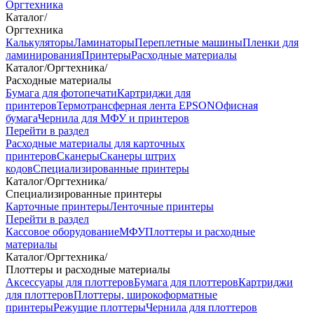
Оргтехника
Каталог
/
Оргтехника
Калькуляторы
Ламинаторы
Переплетные машины
Пленки для
ламинирования
Принтеры
Расходные материалы
Каталог
/
Оргтехника
/
Расходные материалы
Бумага для фотопечати
Картриджи для
принтеров
Термотрансферная лента EPSON
Офисная
бумага
Чернила для МФУ и принтеров
Перейти в раздел
Расходные материалы для карточных
принтеров
Сканеры
Сканеры штрих
кодов
Специализированные принтеры
Каталог
/
Оргтехника
/
Специализированные принтеры
Карточные принтеры
Ленточные принтеры
Перейти в раздел
Кассовое оборудование
МФУ
Плоттеры и расходные
материалы
Каталог
/
Оргтехника
/
Плоттеры и расходные материалы
Аксессуары для плоттеров
Бумага для плоттеров
Картриджи
для плоттеров
Плоттеры, широкоформатные
принтеры
Режущие плоттеры
Чернила для плоттеров