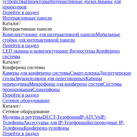
устройства
Проекторы
Интерактивные доски
Экраны для
проекторов
Перейти в раздел
Интерактивные панели
Каталог
/
Интерактивные панели
Комплектующие для интерактивной панели
Мобильные
стойки для интерактивной панели
Перейти в раздел
LED экраны и комплектующие
Видеостены
Конференц
системы
Каталог
/
Конференц системы
Камеры для конференц системы
Cмарт-пленка
Диспетчерские
столы
Звукоизоляция для переговорных
Кабины
переводчика
Микрофоны для конференц систем
Системы
бронирования
Спикерфоны
Перейти в раздел
Сетевое оборудование
Каталог
/
Сетевое оборудование
Модемы и роутеры
DECT-Телефония
IP-ATC
VoIP-
Телефоны
Аксессуары для IP-Телефонии
Беспроводные IP-
Телефоны
Конференц-телефоны
Перейти в раздел