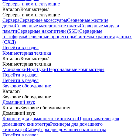
Серверы и комплектующие
Каталог
/
Компьютеры
/
Серверы и комплектующие
Сервера
Серверные аксессуары
Серверные жесткие
диски
Серверные материнские платы
Серверные модули
памяти
Серверные накопители (SSD)
Серверные
платформы
Серверные процессоры
Системы хранения данных
(СХД)
Перейти в раздел
Компьютерная техника
Каталог
/
Компьютеры
/
Компьютерная техника
Моноблоки
Ноутбуки
Персональные компьютеры
Перейти в раздел
Перейти в раздел
Звуковое оборудование
Каталог
/
Звуковое оборудование
Домашний звук
Каталог
/
Звуковое оборудование
/
Домашний звук
Колонки для домашнего кинотеатра
Проигрыватели для
домашнего кинотеатра
Ресиверы для домашнего
кинотеатра
Сабвуферы для домашнего кинотеатра
Перейти в раздел