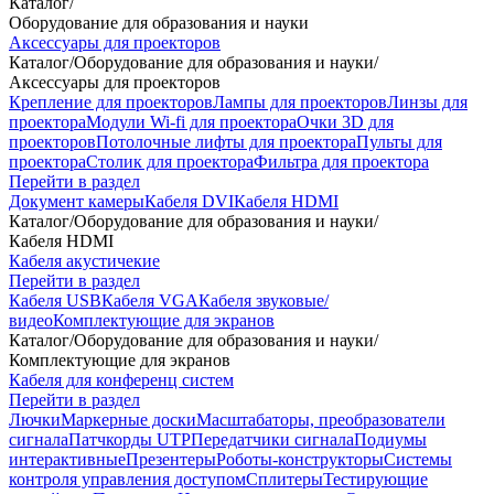
Каталог
/
Оборудование для образования и науки
Аксессуары для проекторов
Каталог
/
Оборудование для образования и науки
/
Аксессуары для проекторов
Крепление для проекторов
Лампы для проекторов
Линзы для
проектора
Модули Wi-fi для проектора
Очки 3D для
проекторов
Потолочные лифты для проектора
Пульты для
проектора
Столик для проектора
Фильтра для проектора
Перейти в раздел
Документ камеры
Кабеля DVI
Кабеля HDMI
Каталог
/
Оборудование для образования и науки
/
Кабеля HDMI
Кабеля акустичекие
Перейти в раздел
Кабеля USB
Кабеля VGA
Кабеля звуковые/
видео
Комплектующие для экранов
Каталог
/
Оборудование для образования и науки
/
Комплектующие для экранов
Кабеля для конференц систем
Перейти в раздел
Лючки
Маркерные доски
Масштабаторы, преобразователи
сигнала
Патчкорды UTP
Передатчики сигнала
Подиумы
интерактивные
Презентеры
Роботы-конструкторы
Системы
контроля управления доступом
Сплитеры
Тестирующие