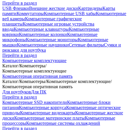
Перейти в раздел
USB Флешки
Внешние жесткие диски
Картридеры
Карты
памяти
Коммутаторы
Компьютерные USB хабы
Компьютерные
веб камеры
Компьютерные графические
планшеты
Компьютерные игровые устройства
ввода
Компьютерные клавиатуры
Компьютерные
коврики
Компьютерные колонки
Компьютерные
микрофоны
Компьютерные мониторы
Компьютерные
мышки
Компьютерные наушники
Сетевые фильтры
Сумки и
рюкзаки для ноутбука
Перейти в раздел
Компьютерные комплектующие
Каталог
/
Компьютеры
/
Компьютерные комплектующие
Компьютерная оперативная память
Каталог
/
Компьютеры
/
Компьютерные комплектующие
/
Компьютерная оперативная память
Для ноутбуков
Для ПК
Перейти в раздел
Компьютерные SSD накопители
Компьютерные блоки
питания
Компьютерные корпуса
Компьютерные оптические
приводы
Компьютерные видеокарты
Компьютерные жесткие
диски
Компьютерные материнские платы
Компьютерные
процессоры
Компьютерные системы охлаждений
Перейти в раздел