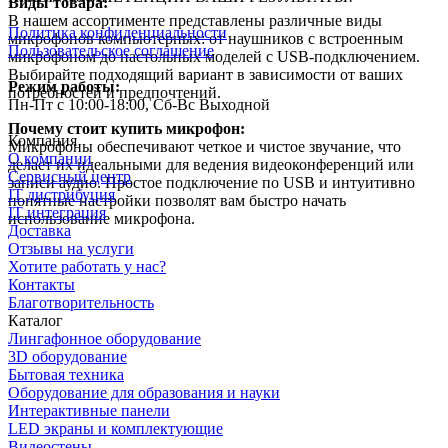
Виды товара:
В нашем ассортименте представлены различные виды
Политика конфиденциальности
микрофонов компьютерных: от наушников с встроенным
Пользовательское соглашение
микрофоном до настольных моделей с USB-подключением.
Выбирайте подходящий вариант в зависимости от ваших
Режим работы:
потребностей и предпочтений.
Пн-Пт с 10:00-18:00, Сб-Вс Выходной
Почему стоит купить микрофон:
Компания
Микрофоны обеспечивают четкое и чистое звучание, что
О компании
делает их идеальными для ведения видеоконференций или
Сервисный центр
записи аудио. Простое подключение по USB и интуитивно
IT дистрибуция
понятные настройки позволят вам быстро начать
IT интеграция
использование микрофона.
Доставка
Отзывы на услуги
Хотите работать у нас?
Контакты
Благотворительность
Каталог
Лингафонное оборудование
3D оборудование
Бытовая техника
Оборудование для образования и науки
Интерактивные панели
LED экраны и комплектующие
Видеостены