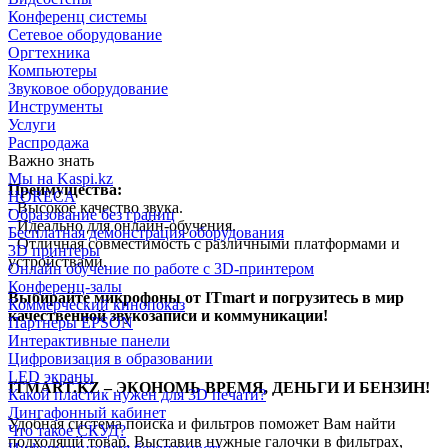
Конференц системы
Сетевое оборудование
Оргтехника
Компьютеры
Звуковое оборудование
Инструменты
Услуги
Распродажа
Важно знать
Мы на Kaspi.kz
Преимущества:
HORECA
- Высокое качество звука.
Образование без границ
- Идеально для онлайн-обучения.
Бесплатная демонстрация оборудования
- Отличная совместимость с различными платформами и
3D принтеры
устройствами.
Онлайн обучение по работе с 3D-принтером
Конференц-залы
Выбирайте микрофоны от ITmart и погрузитесь в мир
Коммерческий кинопоказ
качественной звукозаписи и коммуникации!
Партнеры EPSON
Интерактивные панели
Цифровизация в образовании
LED экраны
ITMART.KZ – ЭКОНОМЬ ВРЕМЯ, ДЕНЬГИ И БЕНЗИН!
Какой пластик нужен для 3D печати?
Лингафонный кабинет
Удобная система поиска и фильтров поможет Вам найти
Что такое СКУД?
подходящй товар. Выставив нужные галочки в фильтрах,