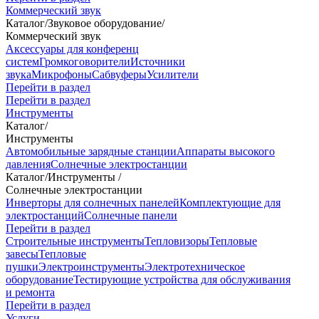
Коммерческий звук
Каталог
/
Звуковое оборудование
/
Коммерческий звук
Аксессуары для конференц
систем
Громкоговорители
Источники
звука
Микрофоны
Сабвуферы
Усилители
Перейти в раздел
Перейти в раздел
Инструменты
Каталог
/
Инструменты
Автомобильные зарядные станции
Аппараты высокого
давления
Солнечные электростанции
Каталог
/
Инструменты
/
Солнечные электростанции
Инверторы для солнечных панелей
Комплектующие для
электростанций
Солнечные панели
Перейти в раздел
Строительные инструменты
Тепловизоры
Тепловые
завесы
Тепловые
пушки
Электроинструменты
Электротехническое
оборудование
Тестирующие устройства для обслуживания
и ремонта
Перейти в раздел
Услуги