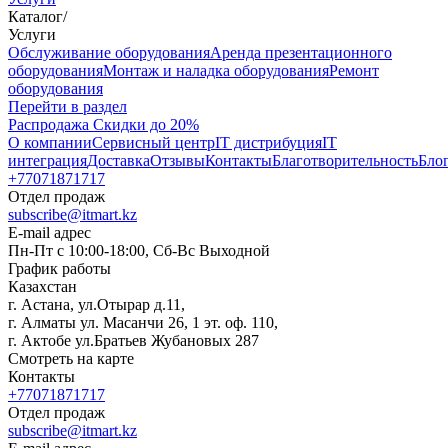
Каталог
/
Услуги
Oбслуживание оборудования
Аренда презентационного
оборудования
Монтаж и наладка оборудования
Ремонт
оборудования
Перейти в раздел
Распродажа
Скидки до 20%
О компании
Сервисный центр
IT дистрибуция
IT
интеграция
Доставка
Отзывы
Контакты
Благотворительность
Бло
+77071871717
Отдел продаж
subscribe@itmart.kz
E-mail адрес
Пн-Пт с 10:00-18:00, Сб-Вс Выходной
График работы
Казахстан
г. Астана, ул.Отырар д.11,
г. Алматы ул. Масанчи 26, 1 эт. оф. 110,
г. Актобе ул.Братьев Жубановых 287
Смотреть на карте
Контакты
+77071871717
Отдел продаж
subscribe@itmart.kz