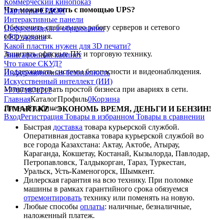
Коммерческий кинопоказ
Что можно сделать с помощью UPS?
Партнеры EPSON
Интерактивные панели
Обеспечить стабильную работу серверов и сетевого
Цифровизация в образовании
оборудования.
LED экраны
Какой пластик нужен для 3D печати?
Защитить офисные ПК и торговую технику.
Лингафонный кабинет
Что такое СКУД?
Поддерживать системы безопасности и видеонаблюдения.
Информационная безопасность
Искусственный интеллект (ИИ)
Минимизировать простой бизнеса при авариях в сети.
+77071871717
Главная
Каталог
Профиль
0
Корзина
Личный кабинет
ITMART.KZ – ЭКОНОМЬ ВРЕМЯ, ДЕНЬГИ И БЕНЗИН!
Вход
Регистрация
Товары в избранном
Товары в сравнении
Быстрая
доставка
товара курьерской службой.
Оперативная доставка товара курьерской службой во
все города Казахстана: Актау, Актобе, Атырау,
Караганда, Кокшетау, Костанай, Кызылорда, Павлодар,
Петропавловск, Талдыкорган, Тараз, Туркестан,
Уральск, Усть-Каменогорск, Шымкент.
Дилерская гарантия на всю технику. При поломке
машины в рамках гарантийного срока обязуемся
отремонтировать
технику или поменять на новую.
Любые способы
оплаты
: наличные, безналичные,
наложенный платеж.