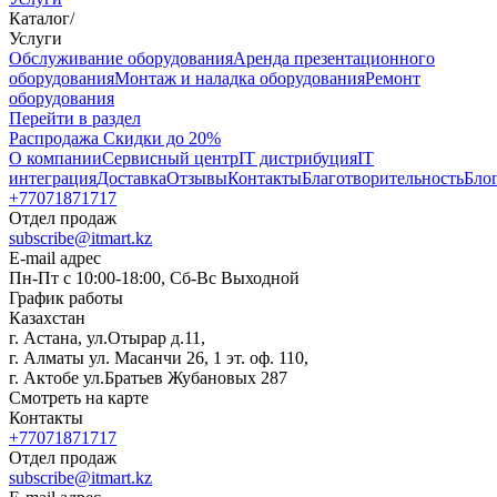
Каталог
/
Услуги
Oбслуживание оборудования
Аренда презентационного
оборудования
Монтаж и наладка оборудования
Ремонт
оборудования
Перейти в раздел
Распродажа
Скидки до 20%
О компании
Сервисный центр
IT дистрибуция
IT
интеграция
Доставка
Отзывы
Контакты
Благотворительность
Бло
+77071871717
Отдел продаж
subscribe@itmart.kz
E-mail адрес
Пн-Пт с 10:00-18:00, Сб-Вс Выходной
График работы
Казахстан
г. Астана, ул.Отырар д.11,
г. Алматы ул. Масанчи 26, 1 эт. оф. 110,
г. Актобе ул.Братьев Жубановых 287
Смотреть на карте
Контакты
+77071871717
Отдел продаж
subscribe@itmart.kz