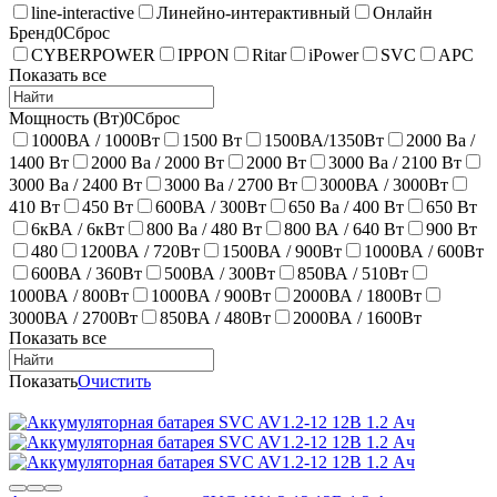
line-interactive
Линейно-интерактивный
Онлайн
Бренд
0
Сброс
CYBERPOWER
IPPON
Ritar
iPower
SVC
APC
Показать все
Мощность (Вт)
0
Сброс
1000ВА / 1000Вт
1500 Вт
1500ВА/1350Вт
2000 Ва /
1400 Вт
2000 Ва / 2000 Вт
2000 Вт
3000 Ва / 2100 Вт
3000 Ва / 2400 Вт
3000 Ва / 2700 Вт
3000ВА / 3000Вт
410 Вт
450 Вт
600ВА / 300Вт
650 Ва / 400 Вт
650 Вт
6кВА / 6кВт
800 Ва / 480 Вт
800 ВА / 640 Вт
900 Вт
480
1200ВА / 720Вт
1500ВА / 900Вт
1000ВА / 600Вт
600ВА / 360Вт
500ВА / 300Вт
850ВА / 510Вт
1000ВА / 800Вт
1000ВА / 900Вт
2000ВА / 1800Вт
3000ВА / 2700Вт
850ВА / 480Вт
2000ВА / 1600Вт
Показать все
Показать
Очистить