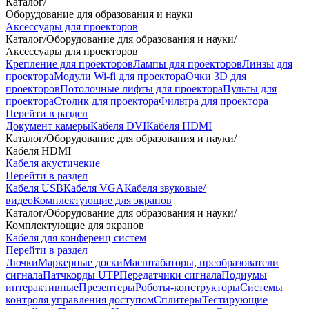
Каталог
/
Оборудование для образования и науки
Аксессуары для проекторов
Каталог
/
Оборудование для образования и науки
/
Аксессуары для проекторов
Крепление для проекторов
Лампы для проекторов
Линзы для
проектора
Модули Wi-fi для проектора
Очки 3D для
проекторов
Потолочные лифты для проектора
Пульты для
проектора
Столик для проектора
Фильтра для проектора
Перейти в раздел
Документ камеры
Кабеля DVI
Кабеля HDMI
Каталог
/
Оборудование для образования и науки
/
Кабеля HDMI
Кабеля акустичекие
Перейти в раздел
Кабеля USB
Кабеля VGA
Кабеля звуковые/
видео
Комплектующие для экранов
Каталог
/
Оборудование для образования и науки
/
Комплектующие для экранов
Кабеля для конференц систем
Перейти в раздел
Лючки
Маркерные доски
Масштабаторы, преобразователи
сигнала
Патчкорды UTP
Передатчики сигнала
Подиумы
интерактивные
Презентеры
Роботы-конструкторы
Системы
контроля управления доступом
Сплитеры
Тестирующие