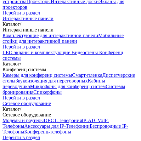
устройства
Проекторы
Интерактивные доски
Экраны для
проекторов
Перейти в раздел
Интерактивные панели
Каталог
/
Интерактивные панели
Комплектующие для интерактивной панели
Мобильные
стойки для интерактивной панели
Перейти в раздел
LED экраны и комплектующие
Видеостены
Конференц
системы
Каталог
/
Конференц системы
Камеры для конференц системы
Cмарт-пленка
Диспетчерские
столы
Звукоизоляция для переговорных
Кабины
переводчика
Микрофоны для конференц систем
Системы
бронирования
Спикерфоны
Перейти в раздел
Сетевое оборудование
Каталог
/
Сетевое оборудование
Модемы и роутеры
DECT-Телефония
IP-ATC
VoIP-
Телефоны
Аксессуары для IP-Телефонии
Беспроводные IP-
Телефоны
Конференц-телефоны
Перейти в раздел