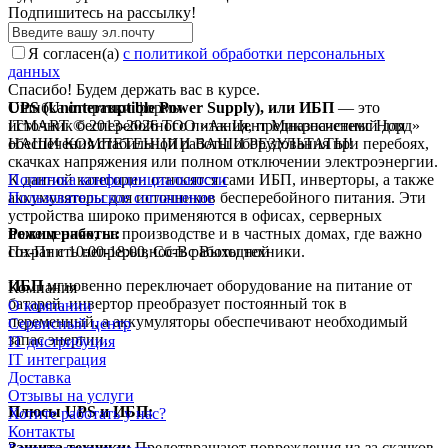
Подпишитесь на рассылкy!
Я согласен(a)
с политикой обработки персональных
данных
Спасибо! Будем держать вас в курсе.
UPS (Uninterruptible Power Supply), или ИБП
Ошибка отправки формы
— это
источник бесперебойного питания, предназначенный для
ITMART © 2013-2026 ТОО «Ак Цент Микросистемс Норд»
обеспечения стабильной работы оборудования при перебоях,
НАШИ КОМПЕТЕНЦИИ ВАШИ РЕЗУЛЬТАТЫ!
скачках напряжения или полном отключении электроэнергии.
К данной категории относятся сами ИБП, инверторы, а также
Политика конфиденциальности
аккумуляторы для источников бесперебойного питания. Эти
Пользовательское соглашение
устройства широко применяются в офисах, серверных
помещениях, на производстве и в частных домах, где важно
Режим работы:
сохранить непрерывность работы техники.
Пн-Пт с 10:00-18:00, Сб-Вс Выходной
ИБП
мгновенно переключает оборудование на питание от
Компания
батарей, инвертор преобразует постоянный ток в
О компании
переменный, а аккумуляторы обеспечивают необходимый
Сервисный центр
запас энергии.
IT дистрибуция
IT интеграция
Доставка
Отзывы на услуги
Плюсы UPS и ИБП:
Хотите работать у нас?
Контакты
Защита техники:
Предотвращают повреждения из-за скачков