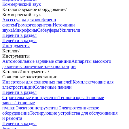
Коммерческий звук
Каталог
/
Звуковое оборудование
/
Коммерческий звук
Аксессуары для конференц
систем
Громкоговорители
Источники
звука
Микрофоны
Сабвуферы
Усилители
Перейти в раздел
Перейти в раздел
Инструменты
Каталог
/
Инструменты
Автомобильные зарядные станции
Аппараты высокого
давления
Солнечные электростанции
Каталог
/
Инструменты
/
Солнечные электростанции
Инверторы для солнечных панелей
Комплектующие для
электростанций
Солнечные панели
Перейти в раздел
Строительные инструменты
Тепловизоры
Тепловые
завесы
Тепловые
пушки
Электроинструменты
Электротехническое
оборудование
Тестирующие устройства для обслуживания
и ремонта
Перейти в раздел
Услуги