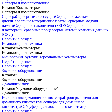
Серверы и комплектующие
Каталог
/
Компьютеры
/
Серверы и комплектующие
Сервера
Серверные аксессуары
Серверные жесткие
диски
Серверные материнские платы
Серверные модули
памяти
Серверные накопители (SSD)
Серверные
платформы
Серверные процессоры
Системы хранения данных
(СХД)
Перейти в раздел
Компьютерная техника
Каталог
/
Компьютеры
/
Компьютерная техника
Моноблоки
Ноутбуки
Персональные компьютеры
Перейти в раздел
Перейти в раздел
Звуковое оборудование
Каталог
/
Звуковое оборудование
Домашний звук
Каталог
/
Звуковое оборудование
/
Домашний звук
Колонки для домашнего кинотеатра
Проигрыватели для
домашнего кинотеатра
Ресиверы для домашнего
кинотеатра
Сабвуферы для домашнего кинотеатра
Перейти в раздел