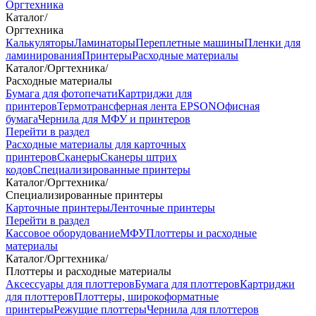
Оргтехника
Каталог
/
Оргтехника
Калькуляторы
Ламинаторы
Переплетные машины
Пленки для
ламинирования
Принтеры
Расходные материалы
Каталог
/
Оргтехника
/
Расходные материалы
Бумага для фотопечати
Картриджи для
принтеров
Термотрансферная лента EPSON
Офисная
бумага
Чернила для МФУ и принтеров
Перейти в раздел
Расходные материалы для карточных
принтеров
Сканеры
Сканеры штрих
кодов
Специализированные принтеры
Каталог
/
Оргтехника
/
Специализированные принтеры
Карточные принтеры
Ленточные принтеры
Перейти в раздел
Кассовое оборудование
МФУ
Плоттеры и расходные
материалы
Каталог
/
Оргтехника
/
Плоттеры и расходные материалы
Аксессуары для плоттеров
Бумага для плоттеров
Картриджи
для плоттеров
Плоттеры, широкоформатные
принтеры
Режущие плоттеры
Чернила для плоттеров