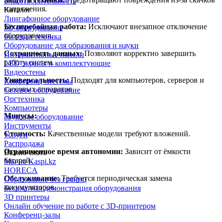
Благотворительность
напряжения.
Каталог
Лингафонное оборудование
Бесперебойная работа:
Исключают внезапное отключение
3D оборудование
оборудования.
Бытовая техника
Оборудование для образования и науки
Сохранность данных:
Позволяют корректно завершить
Интерактивные панели
работу систем.
LED экраны и комплектующие
Видеостены
Универсальность:
Подходят для компьютеров, серверов и
Конференц системы
кассовых аппаратов.
Сетевое оборудование
Оргтехника
Компьютеры
Минусы:
Звуковое оборудование
Инструменты
Стоимость:
Качественные модели требуют вложений.
Услуги
Распродажа
Ограниченное время автономии:
Зависит от ёмкости
Важно знать
батарей.
Мы на Kaspi.kz
HORECA
Обслуживание:
Требуется периодическая замена
Образование без границ
аккумуляторов.
Бесплатная демонстрация оборудования
3D принтеры
Онлайн обучение по работе с 3D-принтером
Конференц-залы