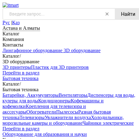
Найти
Рус
|
Қаз
Астана и Алматы
Каталог
Компания
Контакты
Лингафонное оборудование
3D оборудование
Каталог
/
3D оборудование
3D принтеры
Пластик для 3D принтеров
Перейти в раздел
Бытовая техника
Каталог
/
Бытовая техника
Батарейки, Аккумуляторы
Вентиляторы
Диспенсеры для воды,
кулеры для воды
Кондиционеры
Кофемашины и
кофемолки
Крепления для телевизора и
акссесуары
Обогреватели
Пылесосы
Разная бытовая
техника
Телевизоры
Увлажнители воздуха
Холодильники,
морозильные камеры и оборудование
Чайники электрические
Перейти в раздел
Оборудование для образования и науки