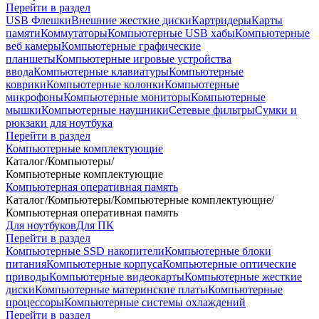
Перейти в раздел
USB Флешки
Внешние жесткие диски
Картридеры
Карты
памяти
Коммутаторы
Компьютерные USB хабы
Компьютерные
веб камеры
Компьютерные графические
планшеты
Компьютерные игровые устройства
ввода
Компьютерные клавиатуры
Компьютерные
коврики
Компьютерные колонки
Компьютерные
микрофоны
Компьютерные мониторы
Компьютерные
мышки
Компьютерные наушники
Сетевые фильтры
Сумки и
рюкзаки для ноутбука
Перейти в раздел
Компьютерные комплектующие
Каталог
/
Компьютеры
/
Компьютерные комплектующие
Компьютерная оперативная память
Каталог
/
Компьютеры
/
Компьютерные комплектующие
/
Компьютерная оперативная память
Для ноутбуков
Для ПК
Перейти в раздел
Компьютерные SSD накопители
Компьютерные блоки
питания
Компьютерные корпуса
Компьютерные оптические
приводы
Компьютерные видеокарты
Компьютерные жесткие
диски
Компьютерные материнские платы
Компьютерные
процессоры
Компьютерные системы охлаждений
Перейти в раздел