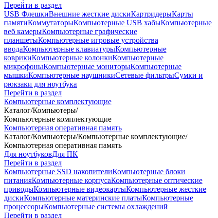
Перейти в раздел
USB Флешки
Внешние жесткие диски
Картридеры
Карты
памяти
Коммутаторы
Компьютерные USB хабы
Компьютерные
веб камеры
Компьютерные графические
планшеты
Компьютерные игровые устройства
ввода
Компьютерные клавиатуры
Компьютерные
коврики
Компьютерные колонки
Компьютерные
микрофоны
Компьютерные мониторы
Компьютерные
мышки
Компьютерные наушники
Сетевые фильтры
Сумки и
рюкзаки для ноутбука
Перейти в раздел
Компьютерные комплектующие
Каталог
/
Компьютеры
/
Компьютерные комплектующие
Компьютерная оперативная память
Каталог
/
Компьютеры
/
Компьютерные комплектующие
/
Компьютерная оперативная память
Для ноутбуков
Для ПК
Перейти в раздел
Компьютерные SSD накопители
Компьютерные блоки
питания
Компьютерные корпуса
Компьютерные оптические
приводы
Компьютерные видеокарты
Компьютерные жесткие
диски
Компьютерные материнские платы
Компьютерные
процессоры
Компьютерные системы охлаждений
Перейти в раздел