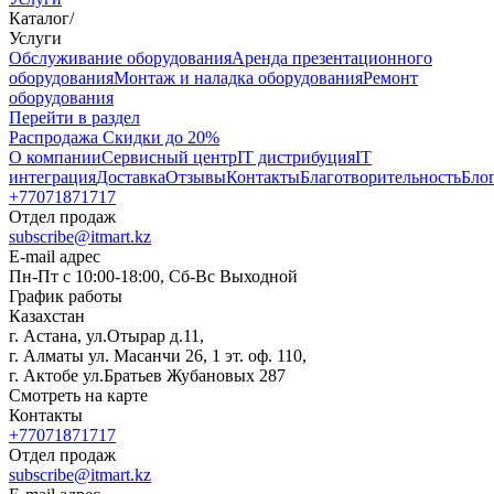
Каталог
/
Услуги
Oбслуживание оборудования
Аренда презентационного
оборудования
Монтаж и наладка оборудования
Ремонт
оборудования
Перейти в раздел
Распродажа
Скидки до 20%
О компании
Сервисный центр
IT дистрибуция
IT
интеграция
Доставка
Отзывы
Контакты
Благотворительность
Бло
+77071871717
Отдел продаж
subscribe@itmart.kz
E-mail адрес
Пн-Пт с 10:00-18:00, Сб-Вс Выходной
График работы
Казахстан
г. Астана, ул.Отырар д.11,
г. Алматы ул. Масанчи 26, 1 эт. оф. 110,
г. Актобе ул.Братьев Жубановых 287
Смотреть на карте
Контакты
+77071871717
Отдел продаж
subscribe@itmart.kz