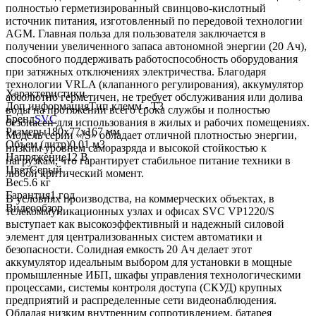
полностью герметизированный свинцово-кислотный
источник питания, изготовленный по передовой технологии
AGM. Главная польза для пользователя заключается в
получении увеличенного запаса автономной энергии (20 Ач),
способного поддерживать работоспособность оборудования
при затяжных отключениях электричества. Благодаря
технологии VRLA (клапанного регулирования), аккумулятор
Характеристики
абсолютно герметичен, не требует обслуживания или долива
Доп.информация
Тип клемм - Т3
воды на протяжении всего срока службы и полностью
Бренд
SVC
безопасен для использования в жилых и рабочих помещениях.
Размеры
180х77х167 мм
Модель серии «/S» обладает отличной плотностью энергии,
Объем (литр)
0.01 м3
низким уровнем саморазряда и высокой стойкостью к
Напряжение
12 В
нагрузкам, что гарантирует стабильное питание техники в
Цвет
Серый
любой критический момент.
Вес
5.6 кг
Гарантия
1 год
В условиях производства, на коммерческих объектах, в
Видеообзор
телекоммуникационных узлах и офисах SVC VP1220/S
выступает как высокоэффективный и надежный силовой
элемент для централизованных систем автоматики и
безопасности. Солидная емкость 20 Ач делает этот
аккумулятор идеальным выбором для установки в мощные
промышленные ИБП, шкафы управления технологическими
процессами, системы контроля доступа (СКУД) крупных
предприятий и распределенные сети видеонаблюдения.
Обладая низким внутренним сопротивлением, батарея