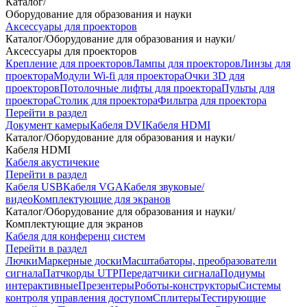
Каталог
/
Оборудование для образования и науки
Аксессуары для проекторов
Каталог
/
Оборудование для образования и науки
/
Аксессуары для проекторов
Крепление для проекторов
Лампы для проекторов
Линзы для
проектора
Модули Wi-fi для проектора
Очки 3D для
проекторов
Потолочные лифты для проектора
Пульты для
проектора
Столик для проектора
Фильтра для проектора
Перейти в раздел
Документ камеры
Кабеля DVI
Кабеля HDMI
Каталог
/
Оборудование для образования и науки
/
Кабеля HDMI
Кабеля акустичекие
Перейти в раздел
Кабеля USB
Кабеля VGA
Кабеля звуковые/
видео
Комплектующие для экранов
Каталог
/
Оборудование для образования и науки
/
Комплектующие для экранов
Кабеля для конференц систем
Перейти в раздел
Лючки
Маркерные доски
Масштабаторы, преобразователи
сигнала
Патчкорды UTP
Передатчики сигнала
Подиумы
интерактивные
Презентеры
Роботы-конструкторы
Системы
контроля управления доступом
Сплитеры
Тестирующие