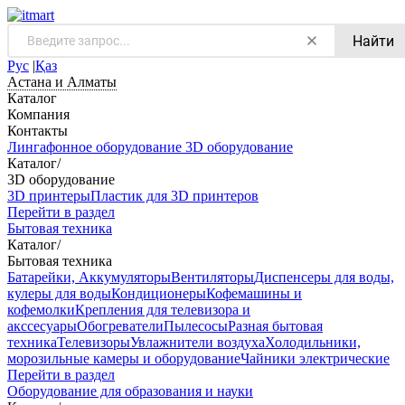
Найти
Рус
|
Қаз
Астана и Алматы
Каталог
Компания
Контакты
Лингафонное оборудование
3D оборудование
Каталог
/
3D оборудование
3D принтеры
Пластик для 3D принтеров
Перейти в раздел
Бытовая техника
Каталог
/
Бытовая техника
Батарейки, Аккумуляторы
Вентиляторы
Диспенсеры для воды,
кулеры для воды
Кондиционеры
Кофемашины и
кофемолки
Крепления для телевизора и
акссесуары
Обогреватели
Пылесосы
Разная бытовая
техника
Телевизоры
Увлажнители воздуха
Холодильники,
морозильные камеры и оборудование
Чайники электрические
Перейти в раздел
Оборудование для образования и науки