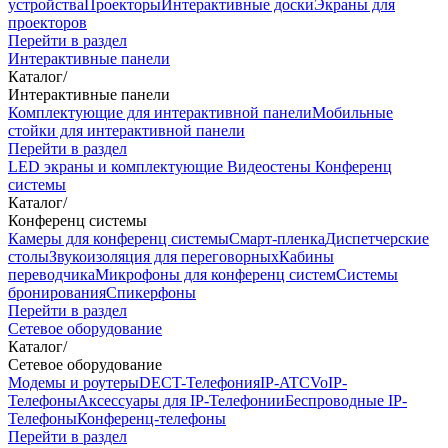
устройства
Проекторы
Интерактивные доски
Экраны для
проекторов
Перейти в раздел
Интерактивные панели
Каталог
/
Интерактивные панели
Комплектующие для интерактивной панели
Мобильные
стойки для интерактивной панели
Перейти в раздел
LED экраны и комплектующие
Видеостены
Конференц
системы
Каталог
/
Конференц системы
Камеры для конференц системы
Cмарт-пленка
Диспетчерские
столы
Звукоизоляция для переговорных
Кабины
переводчика
Микрофоны для конференц систем
Системы
бронирования
Спикерфоны
Перейти в раздел
Сетевое оборудование
Каталог
/
Сетевое оборудование
Модемы и роутеры
DECT-Телефония
IP-ATC
VoIP-
Телефоны
Аксессуары для IP-Телефонии
Беспроводные IP-
Телефоны
Конференц-телефоны
Перейти в раздел