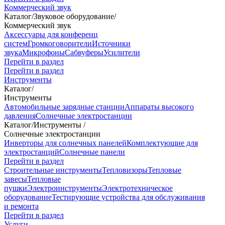
Коммерческий звук
Каталог
/
Звуковое оборудование
/
Коммерческий звук
Аксессуары для конференц
систем
Громкоговорители
Источники
звука
Микрофоны
Сабвуферы
Усилители
Перейти в раздел
Перейти в раздел
Инструменты
Каталог
/
Инструменты
Автомобильные зарядные станции
Аппараты высокого
давления
Солнечные электростанции
Каталог
/
Инструменты
/
Солнечные электростанции
Инверторы для солнечных панелей
Комплектующие для
электростанций
Солнечные панели
Перейти в раздел
Строительные инструменты
Тепловизоры
Тепловые
завесы
Тепловые
пушки
Электроинструменты
Электротехническое
оборудование
Тестирующие устройства для обслуживания
и ремонта
Перейти в раздел
Услуги