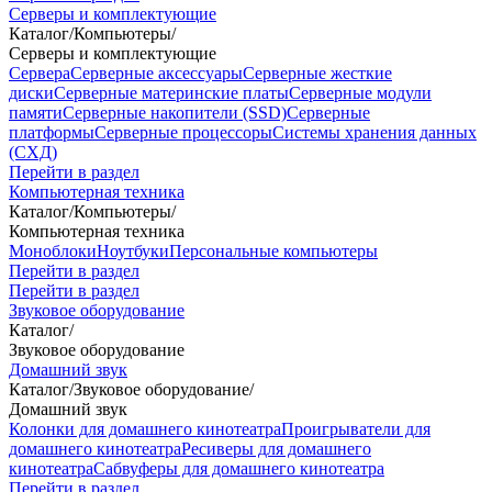
Серверы и комплектующие
Каталог
/
Компьютеры
/
Серверы и комплектующие
Сервера
Серверные аксессуары
Серверные жесткие
диски
Серверные материнские платы
Серверные модули
памяти
Серверные накопители (SSD)
Серверные
платформы
Серверные процессоры
Системы хранения данных
(СХД)
Перейти в раздел
Компьютерная техника
Каталог
/
Компьютеры
/
Компьютерная техника
Моноблоки
Ноутбуки
Персональные компьютеры
Перейти в раздел
Перейти в раздел
Звуковое оборудование
Каталог
/
Звуковое оборудование
Домашний звук
Каталог
/
Звуковое оборудование
/
Домашний звук
Колонки для домашнего кинотеатра
Проигрыватели для
домашнего кинотеатра
Ресиверы для домашнего
кинотеатра
Сабвуферы для домашнего кинотеатра
Перейти в раздел