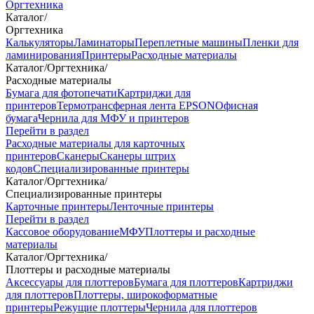
Оргтехника
Каталог
/
Оргтехника
Калькуляторы
Ламинаторы
Переплетные машины
Пленки для
ламинирования
Принтеры
Расходные материалы
Каталог
/
Оргтехника
/
Расходные материалы
Бумага для фотопечати
Картриджи для
принтеров
Термотрансферная лента EPSON
Офисная
бумага
Чернила для МФУ и принтеров
Перейти в раздел
Расходные материалы для карточных
принтеров
Сканеры
Сканеры штрих
кодов
Специализированные принтеры
Каталог
/
Оргтехника
/
Специализированные принтеры
Карточные принтеры
Ленточные принтеры
Перейти в раздел
Кассовое оборудование
МФУ
Плоттеры и расходные
материалы
Каталог
/
Оргтехника
/
Плоттеры и расходные материалы
Аксессуары для плоттеров
Бумага для плоттеров
Картриджи
для плоттеров
Плоттеры, широкоформатные
принтеры
Режущие плоттеры
Чернила для плоттеров