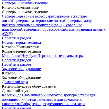
Серверы и комплектующие
Каталог
/
Компьютеры
/
Серверы и комплектующие
Сервера
Серверные аксессуары
Серверные жесткие
диски
Серверные материнские платы
Серверные модули
памяти
Серверные накопители (SSD)
Серверные
платформы
Серверные процессоры
Системы хранения данных
(СХД)
Перейти в раздел
Компьютерная техника
Каталог
/
Компьютеры
/
Компьютерная техника
Моноблоки
Ноутбуки
Персональные компьютеры
Перейти в раздел
Перейти в раздел
Звуковое оборудование
Каталог
/
Звуковое оборудование
Домашний звук
Каталог
/
Звуковое оборудование
/
Домашний звук
Колонки для домашнего кинотеатра
Проигрыватели для
домашнего кинотеатра
Ресиверы для домашнего
кинотеатра
Сабвуферы для домашнего кинотеатра
Перейти в раздел