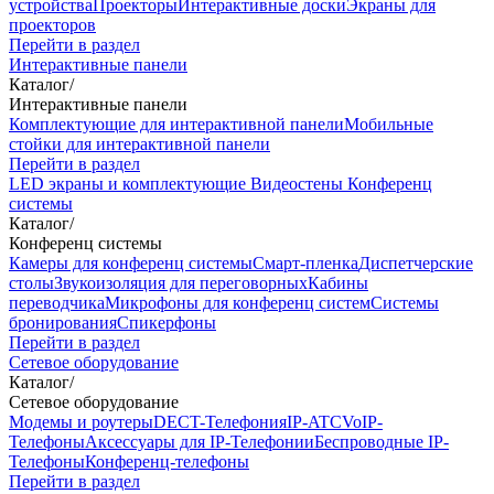
устройства
Проекторы
Интерактивные доски
Экраны для
проекторов
Перейти в раздел
Интерактивные панели
Каталог
/
Интерактивные панели
Комплектующие для интерактивной панели
Мобильные
стойки для интерактивной панели
Перейти в раздел
LED экраны и комплектующие
Видеостены
Конференц
системы
Каталог
/
Конференц системы
Камеры для конференц системы
Cмарт-пленка
Диспетчерские
столы
Звукоизоляция для переговорных
Кабины
переводчика
Микрофоны для конференц систем
Системы
бронирования
Спикерфоны
Перейти в раздел
Сетевое оборудование
Каталог
/
Сетевое оборудование
Модемы и роутеры
DECT-Телефония
IP-ATC
VoIP-
Телефоны
Аксессуары для IP-Телефонии
Беспроводные IP-
Телефоны
Конференц-телефоны
Перейти в раздел