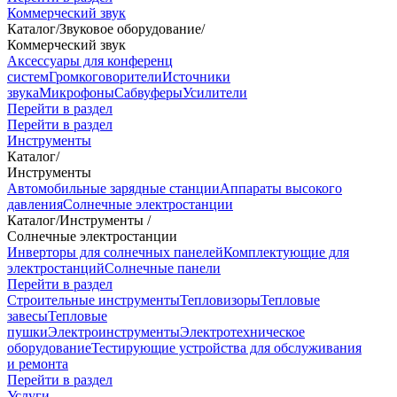
Коммерческий звук
Каталог
/
Звуковое оборудование
/
Коммерческий звук
Аксессуары для конференц
систем
Громкоговорители
Источники
звука
Микрофоны
Сабвуферы
Усилители
Перейти в раздел
Перейти в раздел
Инструменты
Каталог
/
Инструменты
Автомобильные зарядные станции
Аппараты высокого
давления
Солнечные электростанции
Каталог
/
Инструменты
/
Солнечные электростанции
Инверторы для солнечных панелей
Комплектующие для
электростанций
Солнечные панели
Перейти в раздел
Строительные инструменты
Тепловизоры
Тепловые
завесы
Тепловые
пушки
Электроинструменты
Электротехническое
оборудование
Тестирующие устройства для обслуживания
и ремонта
Перейти в раздел
Услуги