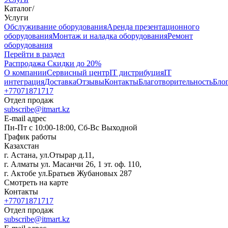
Каталог
/
Услуги
Oбслуживание оборудования
Аренда презентационного
оборудования
Монтаж и наладка оборудования
Ремонт
оборудования
Перейти в раздел
Распродажа
Скидки до 20%
О компании
Сервисный центр
IT дистрибуция
IT
интеграция
Доставка
Отзывы
Контакты
Благотворительность
Бло
+77071871717
Отдел продаж
subscribe@itmart.kz
E-mail адрес
Пн-Пт с 10:00-18:00, Сб-Вс Выходной
График работы
Казахстан
г. Астана, ул.Отырар д.11,
г. Алматы ул. Масанчи 26, 1 эт. оф. 110,
г. Актобе ул.Братьев Жубановых 287
Смотреть на карте
Контакты
+77071871717
Отдел продаж
subscribe@itmart.kz