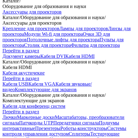
Каталог
/
Оборудование для образования и науки
Аксессуары для проекторов
Каталог
/
Оборудование для образования и науки
/
Аксессуары для проекторов
Крепление для проекторов
Лампы для проекторов
Линзы для
проектора
Модули Wi-fi для проектора
Очки 3D для
проекторов
Потолочные лифты для проектора
Пульты для
проектора
Столик для проектора
Фильтра для проектора
Перейти в раздел
Документ камеры
Кабеля DVI
Кабеля HDMI
Каталог
/
Оборудование для образования и науки
/
Кабеля HDMI
Кабеля акустичекие
Перейти в раздел
Кабеля USB
Кабеля VGA
Кабеля звуковые/
видео
Комплектующие для экранов
Каталог
/
Оборудование для образования и науки
/
Комплектующие для экранов
Кабеля для конференц систем
Перейти в раздел
Лючки
Маркерные доски
Масштабаторы, преобразователи
сигнала
Патчкорды UTP
Передатчики сигнала
Подиумы
интерактивные
Презентеры
Роботы-конструкторы
Системы
контроля управления доступом
Сплитеры
Тестирующие