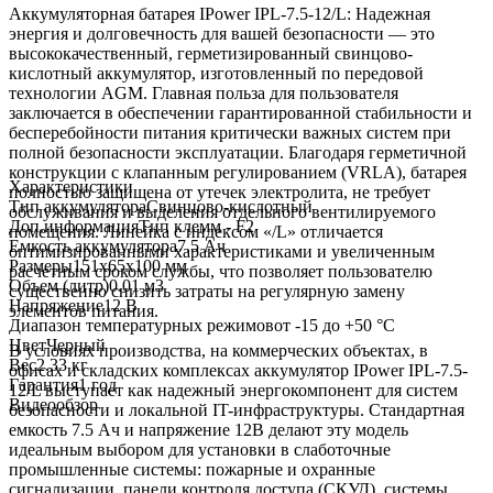
Аккумуляторная батарея IPower IPL-7.5-12/L: Надежная
энергия и долговечность для вашей безопасности — это
высококачественный, герметизированный свинцово-
кислотный аккумулятор, изготовленный по передовой
технологии AGM. Главная польза для пользователя
заключается в обеспечении гарантированной стабильности и
бесперебойности питания критически важных систем при
полной безопасности эксплуатации. Благодаря герметичной
конструкции с клапанным регулированием (VRLA), батарея
Характеристики
полностью защищена от утечек электролита, не требует
Тип аккумулятора
Свинцово-кислотный
обслуживания и выделения отдельного вентилируемого
Доп.информация
Тип клемм - F2
помещения. Линейка с индексом «/L» отличается
Емкость аккумулятора
7.5 Ач
оптимизированными характеристиками и увеличенным
Размеры
151х65х100 мм
расчетным сроком службы, что позволяет пользователю
Объем (литр)
0.01 м3
существенно снизить затраты на регулярную замену
Напряжение
12 В
элементов питания.
Диапазон температурных режимов
от -15 до +50 °С
Цвет
Черный
В условиях производства, на коммерческих объектах, в
Вес
2.33 кг
офисах и складских комплексах аккумулятор IPower IPL-7.5-
Гарантия
1 год
12/L выступает как надежный энергокомпонент для систем
Видеообзор
безопасности и локальной IT-инфраструктуры. Стандартная
емкость 7.5 Ач и напряжение 12В делают эту модель
идеальным выбором для установки в слаботочные
промышленные системы: пожарные и охранные
сигнализации, панели контроля доступа (СКУД), системы