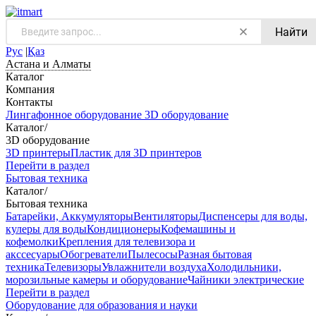
Найти
Рус
|
Қаз
Астана и Алматы
Каталог
Компания
Контакты
Лингафонное оборудование
3D оборудование
Каталог
/
3D оборудование
3D принтеры
Пластик для 3D принтеров
Перейти в раздел
Бытовая техника
Каталог
/
Бытовая техника
Батарейки, Аккумуляторы
Вентиляторы
Диспенсеры для воды,
кулеры для воды
Кондиционеры
Кофемашины и
кофемолки
Крепления для телевизора и
акссесуары
Обогреватели
Пылесосы
Разная бытовая
техника
Телевизоры
Увлажнители воздуха
Холодильники,
морозильные камеры и оборудование
Чайники электрические
Перейти в раздел
Оборудование для образования и науки