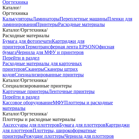
Оргтехника
Каталог
/
Оргтехника
Калькуляторы
Ламинаторы
Переплетные машины
Пленки для
ламинирования
Принтеры
Расходные материалы
Каталог
/
Оргтехника
/
Расходные материалы
Бумага для фотопечати
Картриджи для
принтеров
Термотрансферная лента EPSON
Офисная
бумага
Чернила для МФУ и принтеров
Перейти в раздел
Расходные материалы для карточных
принтеров
Сканеры
Сканеры штрих
кодов
Специализированные принтеры
Каталог
/
Оргтехника
/
Специализированные принтеры
Карточные принтеры
Ленточные принтеры
Перейти в раздел
Кассовое оборудование
МФУ
Плоттеры и расходные
материалы
Каталог
/
Оргтехника
/
Плоттеры и расходные материалы
Аксессуары для плоттеров
Бумага для плоттеров
Картриджи
для плоттеров
Плоттеры, широкоформатные
принтеры
Режущие плоттеры
Чернила для плоттеров