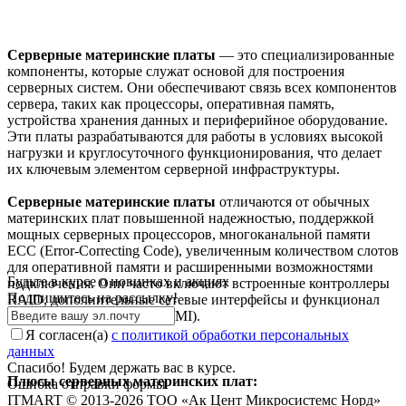
Серверные материнские платы
— это специализированные
компоненты, которые служат основой для построения
серверных систем. Они обеспечивают связь всех компонентов
сервера, таких как процессоры, оперативная память,
устройства хранения данных и периферийное оборудование.
Эти платы разрабатываются для работы в условиях высокой
нагрузки и круглосуточного функционирования, что делает
их ключевым элементом серверной инфраструктуры.
Серверные материнские платы
отличаются от обычных
материнских плат повышенной надежностью, поддержкой
мощных серверных процессоров, многоканальной памяти
ECC (Error-Correcting Code), увеличенным количеством слотов
для оперативной памяти и расширенными возможностями
Будьте в курсе о новинках и акциях
подключения. Они часто включают встроенные контроллеры
Подпишитесь на рассылкy!
RAID, дополнительные сетевые интерфейсы и функционал
удаленного управления (IPMI).
Я согласен(a)
с политикой обработки персональных
данных
Спасибо! Будем держать вас в курсе.
Плюсы серверных материнских плат:
Ошибка отправки формы
ITMART © 2013-2026 ТОО «Ак Цент Микросистемс Норд»