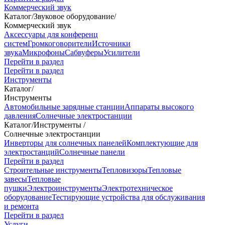
Коммерческий звук
Каталог
/
Звуковое оборудование
/
Коммерческий звук
Аксессуары для конференц
систем
Громкоговорители
Источники
звука
Микрофоны
Сабвуферы
Усилители
Перейти в раздел
Перейти в раздел
Инструменты
Каталог
/
Инструменты
Автомобильные зарядные станции
Аппараты высокого
давления
Солнечные электростанции
Каталог
/
Инструменты
/
Солнечные электростанции
Инверторы для солнечных панелей
Комплектующие для
электростанций
Солнечные панели
Перейти в раздел
Строительные инструменты
Тепловизоры
Тепловые
завесы
Тепловые
пушки
Электроинструменты
Электротехническое
оборудование
Тестирующие устройства для обслуживания
и ремонта
Перейти в раздел
Услуги