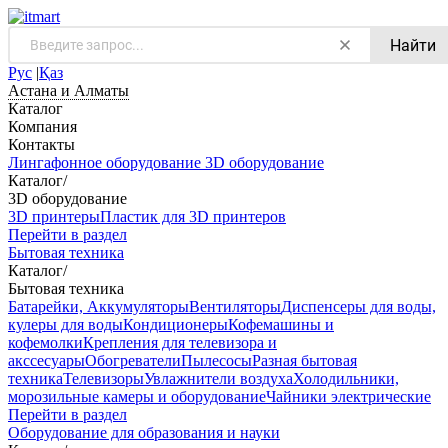
Найти
Рус
|
Қаз
Астана и Алматы
Каталог
Компания
Контакты
Лингафонное оборудование
3D оборудование
Каталог
/
3D оборудование
3D принтеры
Пластик для 3D принтеров
Перейти в раздел
Бытовая техника
Каталог
/
Бытовая техника
Батарейки, Аккумуляторы
Вентиляторы
Диспенсеры для воды,
кулеры для воды
Кондиционеры
Кофемашины и
кофемолки
Крепления для телевизора и
акссесуары
Обогреватели
Пылесосы
Разная бытовая
техника
Телевизоры
Увлажнители воздуха
Холодильники,
морозильные камеры и оборудование
Чайники электрические
Перейти в раздел
Оборудование для образования и науки