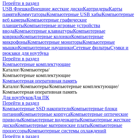
Перейти в раздел
USB Флешки
Внешние жесткие диски
Картридеры
Карты
памяти
Коммутаторы
Компьютерные USB хабы
Компьютерные
веб камеры
Компьютерные графические
планшеты
Компьютерные игровые устройства
ввода
Компьютерные клавиатуры
Компьютерные
коврики
Компьютерные колонки
Компьютерные
микрофоны
Компьютерные мониторы
Компьютерные
мышки
Компьютерные наушники
Сетевые фильтры
Сумки и
рюкзаки для ноутбука
Перейти в раздел
Компьютерные комплектующие
Каталог
/
Компьютеры
/
Компьютерные комплектующие
Компьютерная оперативная память
Каталог
/
Компьютеры
/
Компьютерные комплектующие
/
Компьютерная оперативная память
Для ноутбуков
Для ПК
Перейти в раздел
Компьютерные SSD накопители
Компьютерные блоки
питания
Компьютерные корпуса
Компьютерные оптические
приводы
Компьютерные видеокарты
Компьютерные жесткие
диски
Компьютерные материнские платы
Компьютерные
процессоры
Компьютерные системы охлаждений
Перейти в раздел