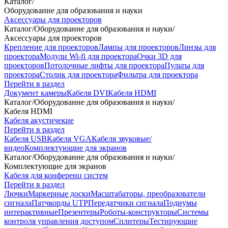
Каталог
/
Оборудование для образования и науки
Аксессуары для проекторов
Каталог
/
Оборудование для образования и науки
/
Аксессуары для проекторов
Крепление для проекторов
Лампы для проекторов
Линзы для
проектора
Модули Wi-fi для проектора
Очки 3D для
проекторов
Потолочные лифты для проектора
Пульты для
проектора
Столик для проектора
Фильтра для проектора
Перейти в раздел
Документ камеры
Кабеля DVI
Кабеля HDMI
Каталог
/
Оборудование для образования и науки
/
Кабеля HDMI
Кабеля акустичекие
Перейти в раздел
Кабеля USB
Кабеля VGA
Кабеля звуковые/
видео
Комплектующие для экранов
Каталог
/
Оборудование для образования и науки
/
Комплектующие для экранов
Кабеля для конференц систем
Перейти в раздел
Лючки
Маркерные доски
Масштабаторы, преобразователи
сигнала
Патчкорды UTP
Передатчики сигнала
Подиумы
интерактивные
Презентеры
Роботы-конструкторы
Системы
контроля управления доступом
Сплитеры
Тестирующие