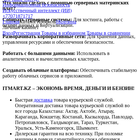
Что можно сделать с помощью серверных материнских
Информационная безопасность
плат?
Искусственный интеллект (ИИ)
+77071871717
Собирать серверные системы:
Для хостинга, работы с
Главная
Каталог
Профиль
0
Корзина
базами данных и виртуализации.
Личный кабинет
Вход
Регистрация
Товары в избранном
Товары в сравнении
Разворачивать корпоративные сети:
Для хранения данных,
управления ресурсами и обеспечения безопасности.
Работать с большими данными:
Использовать в
аналитических и вычислительных кластерах.
Создавать облачные платформы:
Обеспечивать стабильную
работу облачных сервисов и приложений.
ITMART.KZ – ЭКОНОМЬ ВРЕМЯ, ДЕНЬГИ И БЕНЗИН!
Быстрая
доставка
товара курьерской службой.
Оперативная доставка товара курьерской службой во
все города Казахстана: Актау, Актобе, Атырау,
Караганда, Кокшетау, Костанай, Кызылорда, Павлодар,
Петропавловск, Талдыкорган, Тараз, Туркестан,
Уральск, Усть-Каменогорск, Шымкент.
Дилерская гарантия на всю технику. При поломке
машины в рамках гарантийного срока обязуемся