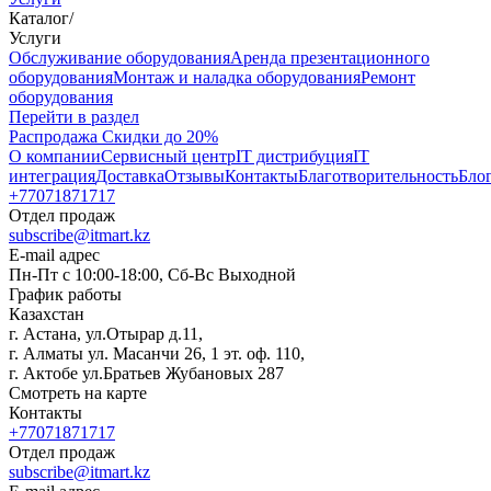
Каталог
/
Услуги
Oбслуживание оборудования
Аренда презентационного
оборудования
Монтаж и наладка оборудования
Ремонт
оборудования
Перейти в раздел
Распродажа
Скидки до 20%
О компании
Сервисный центр
IT дистрибуция
IT
интеграция
Доставка
Отзывы
Контакты
Благотворительность
Бло
+77071871717
Отдел продаж
subscribe@itmart.kz
E-mail адрес
Пн-Пт с 10:00-18:00, Сб-Вс Выходной
График работы
Казахстан
г. Астана, ул.Отырар д.11,
г. Алматы ул. Масанчи 26, 1 эт. оф. 110,
г. Актобе ул.Братьев Жубановых 287
Смотреть на карте
Контакты
+77071871717
Отдел продаж
subscribe@itmart.kz