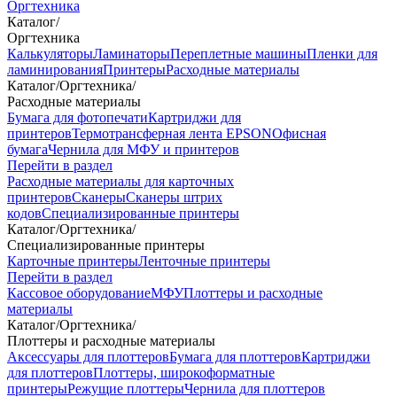
Оргтехника
Каталог
/
Оргтехника
Калькуляторы
Ламинаторы
Переплетные машины
Пленки для
ламинирования
Принтеры
Расходные материалы
Каталог
/
Оргтехника
/
Расходные материалы
Бумага для фотопечати
Картриджи для
принтеров
Термотрансферная лента EPSON
Офисная
бумага
Чернила для МФУ и принтеров
Перейти в раздел
Расходные материалы для карточных
принтеров
Сканеры
Сканеры штрих
кодов
Специализированные принтеры
Каталог
/
Оргтехника
/
Специализированные принтеры
Карточные принтеры
Ленточные принтеры
Перейти в раздел
Кассовое оборудование
МФУ
Плоттеры и расходные
материалы
Каталог
/
Оргтехника
/
Плоттеры и расходные материалы
Аксессуары для плоттеров
Бумага для плоттеров
Картриджи
для плоттеров
Плоттеры, широкоформатные
принтеры
Режущие плоттеры
Чернила для плоттеров