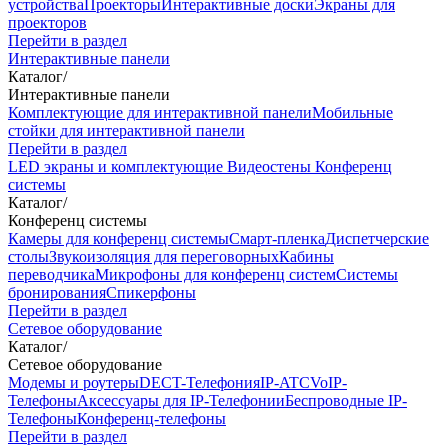
устройства
Проекторы
Интерактивные доски
Экраны для
проекторов
Перейти в раздел
Интерактивные панели
Каталог
/
Интерактивные панели
Комплектующие для интерактивной панели
Мобильные
стойки для интерактивной панели
Перейти в раздел
LED экраны и комплектующие
Видеостены
Конференц
системы
Каталог
/
Конференц системы
Камеры для конференц системы
Cмарт-пленка
Диспетчерские
столы
Звукоизоляция для переговорных
Кабины
переводчика
Микрофоны для конференц систем
Системы
бронирования
Спикерфоны
Перейти в раздел
Сетевое оборудование
Каталог
/
Сетевое оборудование
Модемы и роутеры
DECT-Телефония
IP-ATC
VoIP-
Телефоны
Аксессуары для IP-Телефонии
Беспроводные IP-
Телефоны
Конференц-телефоны
Перейти в раздел