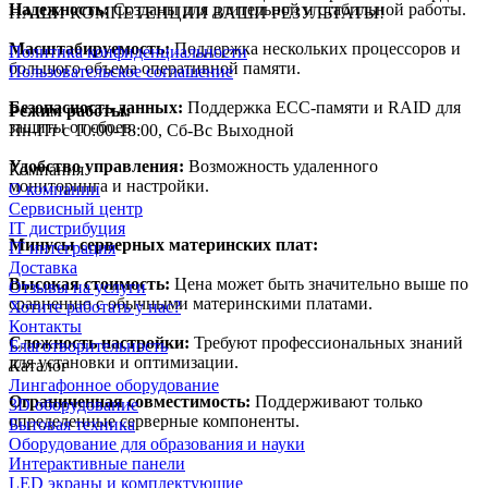
Надежность:
Созданы для длительной и стабильной работы.
НАШИ КОМПЕТЕНЦИИ ВАШИ РЕЗУЛЬТАТЫ!
Масштабируемость:
Поддержка нескольких процессоров и
Политика конфиденциальности
большого объема оперативной памяти.
Пользовательское соглашение
Безопасность данных:
Поддержка ECC-памяти и RAID для
Режим работы:
защиты от сбоев.
Пн-Пт с 10:00-18:00, Сб-Вс Выходной
Удобство управления:
Возможность удаленного
Компания
мониторинга и настройки.
О компании
Сервисный центр
IT дистрибуция
Минусы серверных материнских плат:
IT интеграция
Доставка
Высокая стоимость:
Цена может быть значительно выше по
Отзывы на услуги
сравнению с обычными материнскими платами.
Хотите работать у нас?
Контакты
Сложность настройки:
Требуют профессиональных знаний
Благотворительность
для установки и оптимизации.
Каталог
Лингафонное оборудование
Ограниченная совместимость:
Поддерживают только
3D оборудование
определенные серверные компоненты.
Бытовая техника
Оборудование для образования и науки
Интерактивные панели
LED экраны и комплектующие