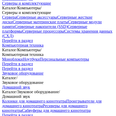
Серверы и комплектующие
Каталог
/
Компьютеры
/
Серверы и комплектующие
Сервера
Серверные аксессуары
Серверные жесткие
диски
Серверные материнские платы
Серверные модули
памяти
Серверные накопители (SSD)
Серверные
платформы
Серверные процессоры
Системы хранения данных
(СХД)
Перейти в раздел
Компьютерная техника
Каталог
/
Компьютеры
/
Компьютерная техника
Моноблоки
Ноутбуки
Персональные компьютеры
Перейти в раздел
Перейти в раздел
Звуковое оборудование
Каталог
/
Звуковое оборудование
Домашний звук
Каталог
/
Звуковое оборудование
/
Домашний звук
Колонки для домашнего кинотеатра
Проигрыватели для
домашнего кинотеатра
Ресиверы для домашнего
кинотеатра
Сабвуферы для домашнего кинотеатра
Перейти в раздел