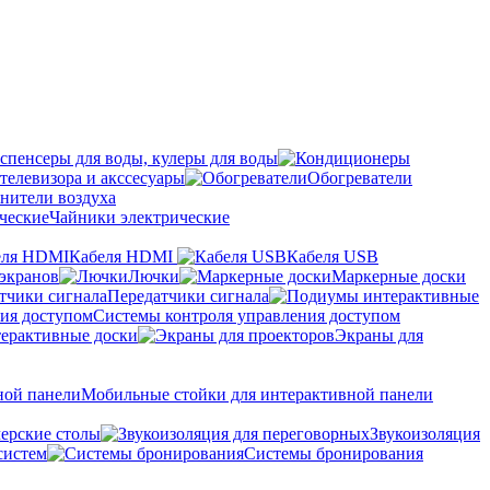
спенсеры для воды, кулеры для воды
телевизора и акссесуары
Обогреватели
нители воздуха
Чайники электрические
Кабеля HDMI
Кабеля USB
экранов
Лючки
Маркерные доски
Передатчики сигнала
Системы контроля управления доступом
ерактивные доски
Экраны для
Мобильные стойки для интерактивной панели
ерские столы
Звукоизоляция
систем
Системы бронирования