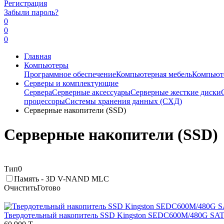
Регистрация
Забыли пароль?
0
0
0
Главная
Компьютеры
Программное обеспечение
Компьютерная мебель
Компьют
Серверы и комплектующие
Сервера
Серверные аксессуары
Серверные жесткие диски
процессоры
Системы хранения данных (СХД)
Серверные накопители (SSD)
Серверные накопители (SSD)
Тип
0
Память - 3D V-NAND MLC
Очистить
Готово
Твердотельный накопитель SSD Kingston SEDC600M/480G SA