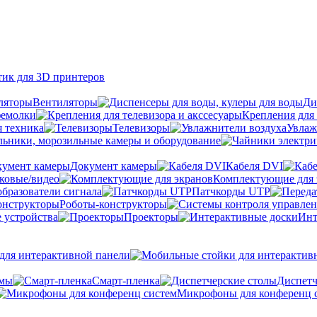
тик для 3D принтеров
Вентиляторы
Ди
фемолки
Крепления для 
я техника
Телевизоры
Увлаж
ьники, морозильные камеры и оборудование
Документ камеры
Кабеля DVI
уковые/видео
Комплектующие для 
бразователи сигнала
Патчкорды UTP
Роботы-конструкторы
 устройства
Проекторы
Инт
ля интерактивной панели
емы
Cмарт-пленка
Диспетч
Микрофоны для конференц 