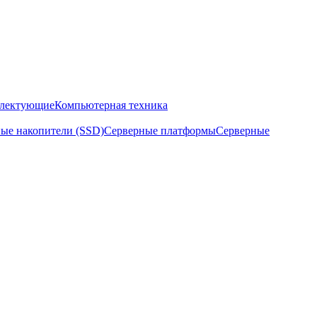
плектующие
Компьютерная техника
ые накопители (SSD)
Серверные платформы
Серверные