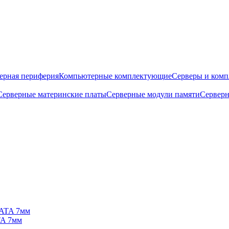
ерная периферия
Компьютерные комплектующие
Серверы и ком
Серверные материнские платы
Серверные модули памяти
Серверн
TA 7мм