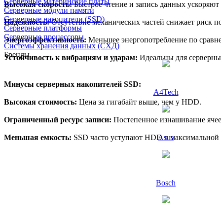
Серверные материнские платы
Высокая скорость:
Быстрое чтение и запись данных ускоряют 
Серверные модули памяти
Серверные накопители (SSD)
Надежность:
Отсутствие механических частей снижает риск п
Серверные платформы
Серверные процессоры
Энергоэффективность:
Меньшее энергопотребление по сравн
Системы хранения данных (СХД)
Бренды
Устойчивость к вибрациям и ударам:
Идеальны для серверных
Минусы серверных накопителей SSD:
A4Tech
Высокая стоимость:
Цена за гигабайт выше, чем у HDD.
Ограниченный ресурс записи:
Постепенное изнашивание ячее
Меньшая емкость:
SSD часто уступают HDD в максимальной 
Asus
Bosch