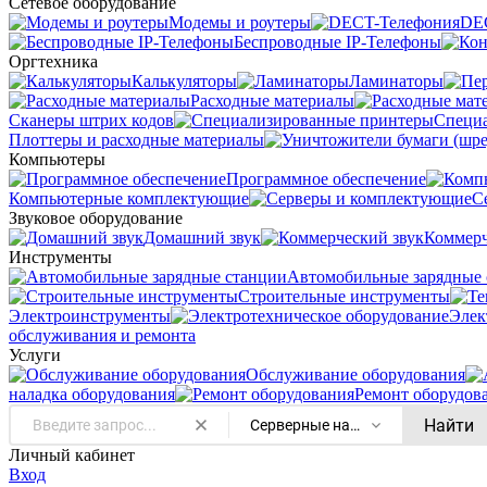
Сетевое оборудование
Модемы и роутеры
DE
Беспроводные IP-Телефоны
Оргтехника
Калькуляторы
Ламинаторы
Расходные материалы
Сканеры штрих кодов
Специ
Плоттеры и расходные материалы
Компьютеры
Программное обеспечение
Компьютерные комплектующие
С
Звуковое оборудование
Домашний звук
Коммерч
Инструменты
Автомобильные зарядные 
Строительные инструменты
Электроинструменты
Элек
обслуживания и ремонта
Услуги
Oбслуживание оборудования
наладка оборудования
Ремонт оборудов
Найти
Серверные накопители (SSD)
Личный кабинет
Вход