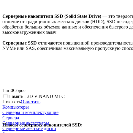
Серверные накопители SSD (Solid State Drive)
— это твердоте
отличие от традиционных жестких дисков (HDD), SSD не содер
обработки больших объемов данных и обеспечения быстрого до
высоконагруженных задач.
Серверные SSD
отличаются повышенной производительностью
NVMe или SAS, обеспечивая максимальную пропускную спосо
Тип
0
Сброс
Память - 3D V-NAND MLC
Показать
Очистить
Компьютеры
Серверы и комплектующие
Сервера
Серверные аксессуары
Плюсы серверных накопителей SSD:
Серверные жесткие диски