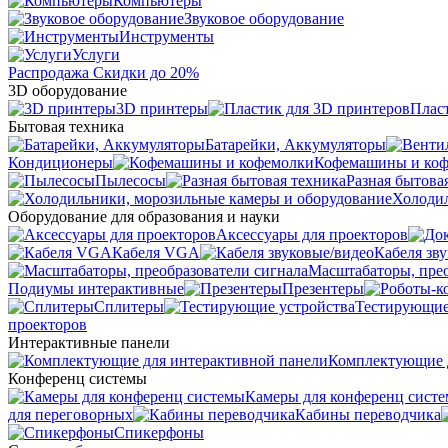
Компьютеры
Звуковое оборудование
Инструменты
Услуги
Распродажа
Скидки до 20%
3D оборудование
3D принтеры
Плас
Бытовая техника
Батарейки, Аккумуляторы
Кондиционеры
Кофемашины и ко
Пылесосы
Разная бытова
Холодил
Оборудование для образования и науки
Аксессуары для проекторов
Кабеля VGA
Кабеля зв
Масштабаторы, прео
Подиумы интерактивные
Презентеры
Сплитеры
Тестирующие
проекторов
Интерактивные панели
Комплектующие д
Конференц системы
Камеры для конференц сист
для переговорных
Кабины переводчика
Спикерфоны