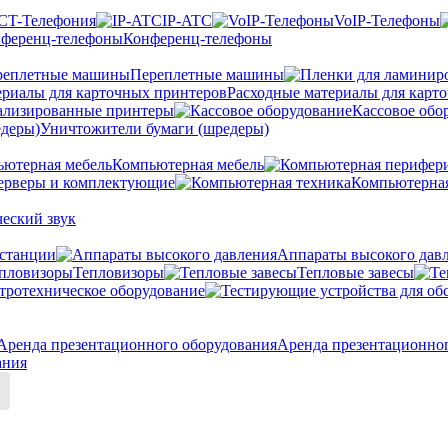
CT-Телефония
IP-ATC
VoIP-Телефоны
Конференц-телефоны
Переплетные машины
Расходные материалы для карт
ализированные принтеры
Кассовое обо
Уничтожители бумаги (шредеры)
Компьютерная мебель
ерверы и комплектующие
Компьютерная
еский звук
станции
Аппараты высокого дав
Тепловизоры
Тепловые завесы
тротехническое оборудование
Аренда презентационно
ания