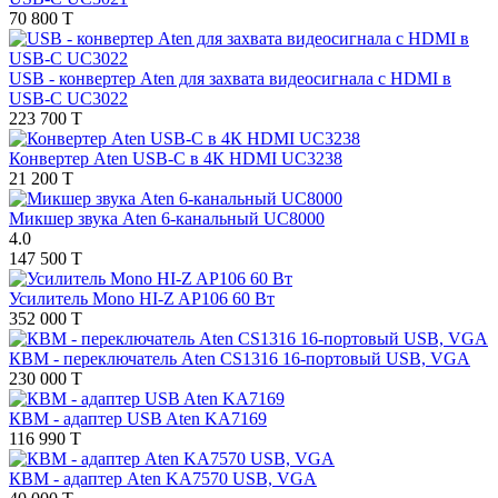
70 800 T
USB - конвертер Aten для захвата видеосигнала с HDMI в
USB-C UC3022
223 700 T
Конвертер Aten USB-C в 4К HDMI UC3238
21 200 T
Микшер звука Aten 6-канальный UC8000
4.0
147 500 T
Усилитель Mono HI-Z AP106 60 Вт
352 000 T
КВМ - переключатель Aten CS1316 16-портовый USB, VGA
230 000 T
КВМ - адаптер USB Aten KA7169
116 990 T
КВМ - адаптер Aten KA7570 USB, VGA