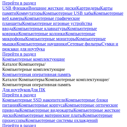
Перейти в раздел
USB Флешки
Внешние жесткие диски
Картридеры
Карты
памяти
Коммутаторы
Компьютерные USB хабы
Компьютерные
веб камеры
Компьютерные графические
планшеты
Компьютерные игровые устройства
ввода
Компьютерные клавиатуры
Компьютерные
коврики
Компьютерные колонки
Компьютерные
микрофоны
Компьютерные мониторы
Компьютерные
мышки
Компьютерные наушники
Сетевые фильтры
Сумки и
рюкзаки для ноутбука
Перейти в раздел
Компьютерные комплектующие
Каталог
/
Компьютеры
/
Компьютерные комплектующие
Компьютерная оперативная память
Каталог
/
Компьютеры
/
Компьютерные комплектующие
/
Компьютерная оперативная память
Для ноутбуков
Для ПК
Перейти в раздел
Компьютерные SSD накопители
Компьютерные блоки
питания
Компьютерные корпуса
Компьютерные оптические
приводы
Компьютерные видеокарты
Компьютерные жесткие
диски
Компьютерные материнские платы
Компьютерные
процессоры
Компьютерные системы охлаждений
Перейти в раздел