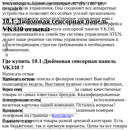
контроллеров, блоков расширения, конфигуратора и
Угол обзора лазерного детектора
± 85° (Г), ± 85° (В)
интерфейсов управления. Она соединяет все аппаратные
Отзывы
0
устройства и позволяет без особых усилий организовать
централизованное непосредственное управление ими с
10.1-Дюймовая сенсорная панель
помощью с любого мобильного устройства или интерфейса
VK330 отзывы
системы управления. Выпуск сенсорной панели VK330,
присоединившейся к семейству системы управления ATEN,
делает наше решение системы управления законченным и
0
удовлетворяющим строгим требованиям в необходимых
0
применениях.
0
Где купить 10.1-Дюймовая сенсорная панель
0
VK330 ?
0
Написать отзыв
Удобная система поиска и фильтров поможет Вам найти
Написать отзыв
подходящую модель. Выставив нужные галочки в фильтрах,
Ваше имя
через секунду вам будут представлены самые качественные
товары
от самых известных брендов. Квалифицированные
консультации и поддержка клиентов на этапе использования -
Электронная почта
визитная карточка нашей компании. Остались вопросы?
Напишите в чат или позвоните, по указанным номерам
Заголовок
телефонов на странице «
Контакты
».
В каталоге имеются
товары
разной ценовой
категории. Есть
Оцените товар
как бюджетные, так и премиум варианты. Цены на все
товары