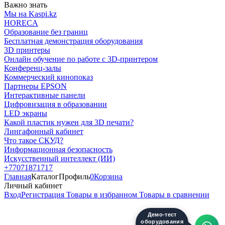
Важно знать
Мы на Kaspi.kz
HORECA
Образование без границ
Бесплатная демонстрация оборудования
3D принтеры
Онлайн обучение по работе с 3D-принтером
Конференц-залы
Коммерческий кинопоказ
Партнеры EPSON
Интерактивные панели
Цифровизация в образовании
LED экраны
Какой пластик нужен для 3D печати?
Лингафонный кабинет
Что такое СКУД?
Информационная безопасность
Искусственный интеллект (ИИ)
+77071871717
Главная
Каталог
Профиль
0
Корзина
Личный кабинет
Вход
Регистрация
Товары в избранном
Товары в сравнении
Демо-тест
оборудования