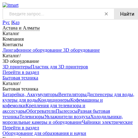
Найти
Рус
|
Қаз
Астана и Алматы
Каталог
Компания
Контакты
Лингафонное оборудование
3D оборудование
Каталог
/
3D оборудование
3D принтеры
Пластик для 3D принтеров
Перейти в раздел
Бытовая техника
Каталог
/
Бытовая техника
Батарейки, Аккумуляторы
Вентиляторы
Диспенсеры для воды,
кулеры для воды
Кондиционеры
Кофемашины и
кофемолки
Крепления для телевизора и
акссесуары
Обогреватели
Пылесосы
Разная бытовая
техника
Телевизоры
Увлажнители воздуха
Холодильники,
морозильные камеры и оборудование
Чайники электрические
Перейти в раздел
Оборудование для образования и науки