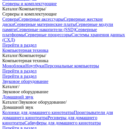
Серверы и комплектующие
Каталог
/
Компьютеры
/
Серверы и комплектующие
Сервера
Серверные аксессуары
Серверные жесткие
диски
Серверные материнские платы
Серверные модули
памяти
Серверные накопители (SSD)
Серверные
платформы
Серверные процессоры
Системы хранения данных
(СХД)
Перейти в раздел
Компьютерная техника
Каталог
/
Компьютеры
/
Компьютерная техника
Моноблоки
Ноутбуки
Персональные компьютеры
Перейти в раздел
Перейти в раздел
Звуковое оборудование
Каталог
/
Звуковое оборудование
Домашний звук
Каталог
/
Звуковое оборудование
/
Домашний звук
Колонки для домашнего кинотеатра
Проигрыватели для
домашнего кинотеатра
Ресиверы для домашнего
кинотеатра
Сабвуферы для домашнего кинотеатра
Перейти в раздел