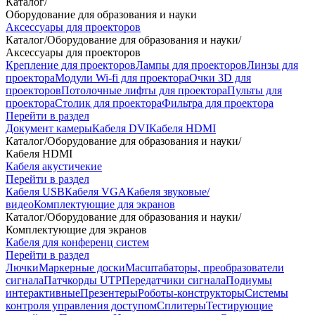
Каталог
/
Оборудование для образования и науки
Аксессуары для проекторов
Каталог
/
Оборудование для образования и науки
/
Аксессуары для проекторов
Крепление для проекторов
Лампы для проекторов
Линзы для
проектора
Модули Wi-fi для проектора
Очки 3D для
проекторов
Потолочные лифты для проектора
Пульты для
проектора
Столик для проектора
Фильтра для проектора
Перейти в раздел
Документ камеры
Кабеля DVI
Кабеля HDMI
Каталог
/
Оборудование для образования и науки
/
Кабеля HDMI
Кабеля акустичекие
Перейти в раздел
Кабеля USB
Кабеля VGA
Кабеля звуковые/
видео
Комплектующие для экранов
Каталог
/
Оборудование для образования и науки
/
Комплектующие для экранов
Кабеля для конференц систем
Перейти в раздел
Лючки
Маркерные доски
Масштабаторы, преобразователи
сигнала
Патчкорды UTP
Передатчики сигнала
Подиумы
интерактивные
Презентеры
Роботы-конструкторы
Системы
контроля управления доступом
Сплитеры
Тестирующие