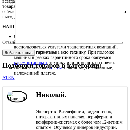
всегда актуальны и доступны.
Заинтересовались покупкой
товара
? Не откладывайте покупку, сделайте заказ прямо
сейчас! Мы поможем вам сделать правильный и максимально
выгодный для Вас выбор.
НАШИ ПРЕИМУЩЕСТВА.
Оперативная
доставка
товара курьерской службой.
Жители других городов Казахстана могут
Отзыв
воспользоваться услугами транспортных компаний.
Дилерская гарантия на всю технику. При поломке
Ctrl+Enter
машины в рамках гарантийного срока обязуемся
отремонтировать
технику или поменять на новую.
Подборки товаров в категории:
Любые способы
оплаты
: наличные, безналичные,
наложенный платеж.
ATEN
Николай.
Эксперт в IP-телефонии, видеостенах,
интерактивных панелях, периферии и
конференц-системах с более чем 12-летним
опытом. Обучался у лидеров индустрии,