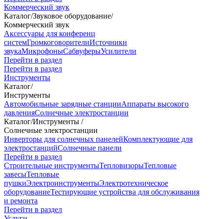
Коммерческий звук
Каталог
/
Звуковое оборудование
/
Коммерческий звук
Аксессуары для конференц
систем
Громкоговорители
Источники
звука
Микрофоны
Сабвуферы
Усилители
Перейти в раздел
Перейти в раздел
Инструменты
Каталог
/
Инструменты
Автомобильные зарядные станции
Аппараты высокого
давления
Солнечные электростанции
Каталог
/
Инструменты
/
Солнечные электростанции
Инверторы для солнечных панелей
Комплектующие для
электростанций
Солнечные панели
Перейти в раздел
Строительные инструменты
Тепловизоры
Тепловые
завесы
Тепловые
пушки
Электроинструменты
Электротехническое
оборудование
Тестирующие устройства для обслуживания
и ремонта
Перейти в раздел
Услуги