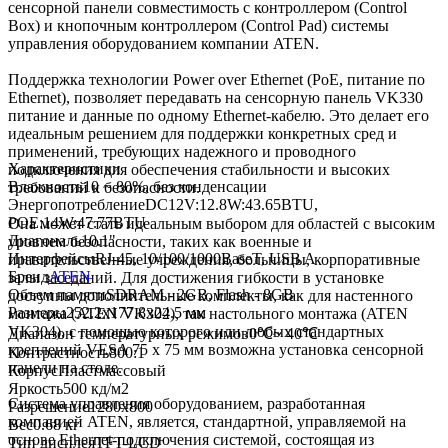
сенсорной панели совместимость с контроллером (Control
Box) и кнопочным контроллером (Control Pad) системы
управления оборудованием компании ATEN.
Поддержка технологии Power over Ethernet (PoE, питание по
Ethernet), позволяет передавать на сенсорную панель VK330
питание и данные по одному Ethernet-кабелю. Это делает его
идеальным решением для поддержки конкретных сред и
применений, требующих надежного и проводного
Характеристики
подключения для обеспечения стабильности и высоких
Влажность
10 ~ 80%, без конденсации
требований к безопасности.
Энергопотребление
DC12V:12.8W:43.65BTU,
POE:14W:47.77BTU
Она может стать идеальным выбором для областей с высоким
Диагональ
10.1"
уровнем безопасности, таких как военные и
Интерфейсы
RJ-45, 10/100/1000BaseT, USB A
правительственные учреждения, больницы, корпоративные
Бренд
ATEN
залы заседаний. Для достижения гибкости в установке
Объем памяти
SDRAM - 2GB, Flash - 8GB
доступны дополнительные комплекты, как для настенного
Размеры
252.2х177.8х24.5 мм
монтажа (ATEN VK302), так настольного монтажа (ATEN
VK304), с помощью которого или любых стандартных
Диапазон температурных режимов
0℃~ 40℃
креплений VESA 75 x 75 мм возможна установка сенсорной
Контрастность
800:1
панели на столе.
Корпус
Пластмассовый
Яркость
500 кд/м2
Система управления оборудованием, разработанная
Разрешение
1280х800
компанией ATEN, является, стандартной, управляемой на
Вес
0.68 кг
основе Ethernet-подключения системой, состоящая из
Тип дисплея
TFT-LCD