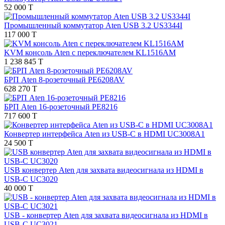
52 000 T
Промышленный коммутатор Aten USB 3.2 US3344I
117 000 T
KVM консоль Aten с переключателем KL1516AM
1 238 845 T
БРП Aten 8-розеточный PE6208AV
628 270 T
БРП Aten 16-розеточный PE8216
717 600 T
Конвертер интерфейса Aten из USB-C в HDMI UC3008A1
24 500 T
USB конвертер Aten для захвата видеосигнала из HDMI в
USB-C UC3020
40 000 T
USB - конвертер Aten для захвата видеосигнала из HDMI в
USB-C UC3021