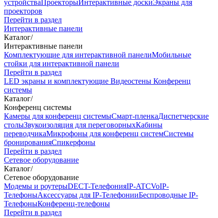
устройства
Проекторы
Интерактивные доски
Экраны для
проекторов
Перейти в раздел
Интерактивные панели
Каталог
/
Интерактивные панели
Комплектующие для интерактивной панели
Мобильные
стойки для интерактивной панели
Перейти в раздел
LED экраны и комплектующие
Видеостены
Конференц
системы
Каталог
/
Конференц системы
Камеры для конференц системы
Cмарт-пленка
Диспетчерские
столы
Звукоизоляция для переговорных
Кабины
переводчика
Микрофоны для конференц систем
Системы
бронирования
Спикерфоны
Перейти в раздел
Сетевое оборудование
Каталог
/
Сетевое оборудование
Модемы и роутеры
DECT-Телефония
IP-ATC
VoIP-
Телефоны
Аксессуары для IP-Телефонии
Беспроводные IP-
Телефоны
Конференц-телефоны
Перейти в раздел