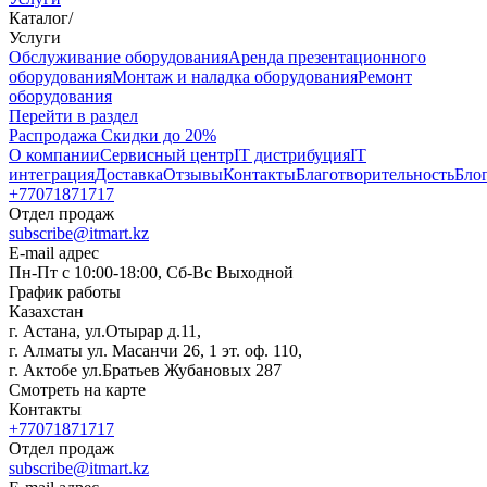
Каталог
/
Услуги
Oбслуживание оборудования
Аренда презентационного
оборудования
Монтаж и наладка оборудования
Ремонт
оборудования
Перейти в раздел
Распродажа
Скидки до 20%
О компании
Сервисный центр
IT дистрибуция
IT
интеграция
Доставка
Отзывы
Контакты
Благотворительность
Бло
+77071871717
Отдел продаж
subscribe@itmart.kz
E-mail адрес
Пн-Пт с 10:00-18:00, Сб-Вс Выходной
График работы
Казахстан
г. Астана, ул.Отырар д.11,
г. Алматы ул. Масанчи 26, 1 эт. оф. 110,
г. Актобе ул.Братьев Жубановых 287
Смотреть на карте
Контакты
+77071871717
Отдел продаж
subscribe@itmart.kz