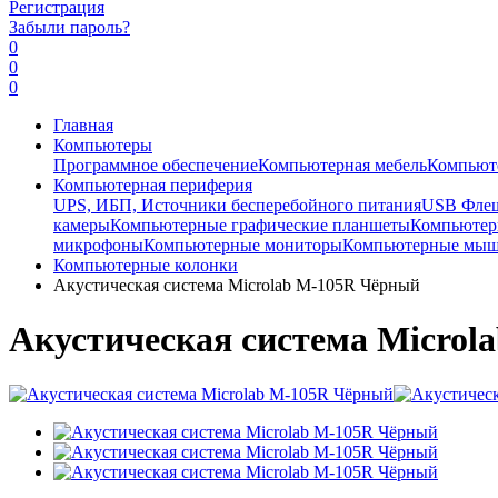
Регистрация
Забыли пароль?
0
0
0
Главная
Компьютеры
Программное обеспечение
Компьютерная мебель
Компьют
Компьютерная периферия
UPS, ИБП, Источники бесперебойного питания
USB Фле
камеры
Компьютерные графические планшеты
Компьютерн
микрофоны
Компьютерные мониторы
Компьютерные мы
Компьютерные колонки
Акустическая система Microlab M-105R Чёрный
Акустическая система Microl