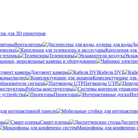
тик для 3D принтеров
Вентиляторы
Ди
фемолки
Крепления для 
я техника
Телевизоры
Увлаж
ьники, морозильные камеры и оборудование
Документ камеры
Кабеля DVI
уковые/видео
Комплектующие для 
бразователи сигнала
Патчкорды UTP
Роботы-конструкторы
 устройства
Проекторы
Инт
ля интерактивной панели
емы
Cмарт-пленка
Диспетч
Микрофоны для конференц 