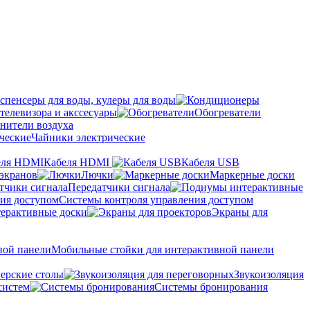
спенсеры для воды, кулеры для воды
телевизора и акссесуары
Обогреватели
нители воздуха
Чайники электрические
Кабеля HDMI
Кабеля USB
экранов
Лючки
Маркерные доски
Передатчики сигнала
Системы контроля управления доступом
ерактивные доски
Экраны для
Мобильные стойки для интерактивной панели
ерские столы
Звукоизоляция
систем
Системы бронирования