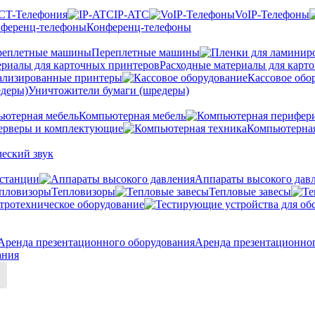
CT-Телефония
IP-ATC
VoIP-Телефоны
Конференц-телефоны
Переплетные машины
Расходные материалы для карт
ализированные принтеры
Кассовое обо
Уничтожители бумаги (шредеры)
Компьютерная мебель
ерверы и комплектующие
Компьютерная
еский звук
станции
Аппараты высокого дав
Тепловизоры
Тепловые завесы
тротехническое оборудование
Аренда презентационно
ания