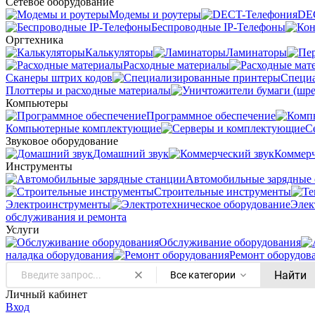
Сетевое оборудование
Модемы и роутеры
DE
Беспроводные IP-Телефоны
Оргтехника
Калькуляторы
Ламинаторы
Расходные материалы
Сканеры штрих кодов
Специ
Плоттеры и расходные материалы
Компьютеры
Программное обеспечение
Компьютерные комплектующие
С
Звуковое оборудование
Домашний звук
Коммерч
Инструменты
Автомобильные зарядные 
Строительные инструменты
Электроинструменты
Элек
обслуживания и ремонта
Услуги
Oбслуживание оборудования
наладка оборудования
Ремонт оборудов
Найти
Все категории
Личный кабинет
Вход