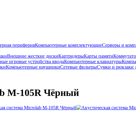
ерная периферия
Компьютерные комплектующие
Серверы и ком
шки
Внешние жесткие диски
Картридеры
Карты памяти
Коммутат
ые игровые устройства ввода
Компьютерные клавиатуры
Компь
шки
Компьютерные наушники
Сетевые фильтры
Сумки и рюкзаки 
ab M-105R Чёрный