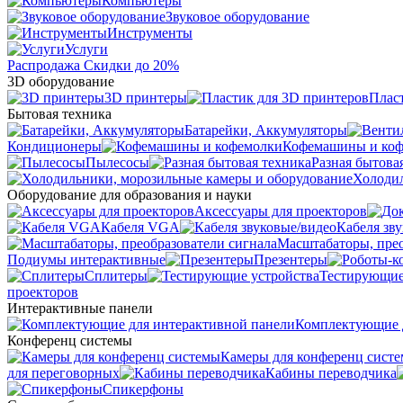
Компьютеры
Звуковое оборудование
Инструменты
Услуги
Распродажа
Скидки до 20%
3D оборудование
3D принтеры
Плас
Бытовая техника
Батарейки, Аккумуляторы
Кондиционеры
Кофемашины и ко
Пылесосы
Разная бытова
Холодил
Оборудование для образования и науки
Аксессуары для проекторов
Кабеля VGA
Кабеля зв
Масштабаторы, прео
Подиумы интерактивные
Презентеры
Сплитеры
Тестирующие
проекторов
Интерактивные панели
Комплектующие д
Конференц системы
Камеры для конференц сист
для переговорных
Кабины переводчика
Спикерфоны