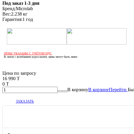
Под заказ 1-3 дня
Бренд:
Microlab
Вес:
2.238 кг
Гарантия:
1 год
ЦЕНЫ УКАЗАНЫ С УЧЁТОМ НДС
В связи с колебанием курса валют, цены могут быть ниже
Если оптом, то дешевле!
Цена по запросу
16 990 T
0 T
В корзину
В корзине
Перейти
Бы
ЗАКАЗАТЬ