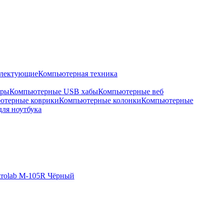
плектующие
Компьютерная техника
оры
Компьютерные USB хабы
Компьютерные веб
ютерные коврики
Компьютерные колонки
Компьютерные
для ноутбука