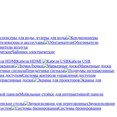
спенсеры для воды, кулеры для воды
телевизора и акссесуары
Обогреватели
нители воздуха
Чайники электрические
Кабеля HDMI
Кабеля USB
экранов
Лючки
Маркерные доски
Передатчики сигнала
Системы контроля управления доступом
ерактивные доски
Экраны для
Мобильные стойки для интерактивной панели
ерские столы
Звукоизоляция
систем
Системы бронирования