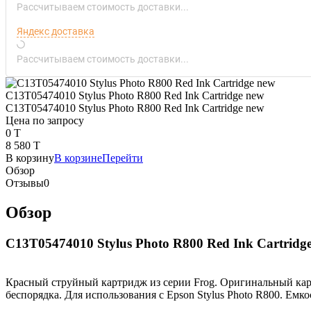
Рассчитываем стоимость доставки...
Яндекс доставка
Рассчитываем стоимость доставки...
C13T05474010 Stylus Photo R800 Red Ink Cartridge new
C13T05474010 Stylus Photo R800 Red Ink Cartridge new
Цена по запросу
0 T
8 580 T
В корзину
В корзине
Перейти
Обзор
Отзывы
0
Обзор
C13T05474010 Stylus Photo R800 Red Ink Cartridg
Красный струйный картридж из серии Frog. Оригинальный карт
беспорядка. Для использования с Epson Stylus Photo R800. Емкос