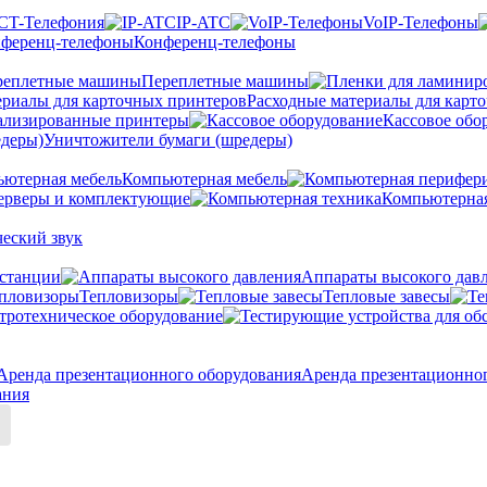
CT-Телефония
IP-ATC
VoIP-Телефоны
Конференц-телефоны
Переплетные машины
Расходные материалы для карт
ализированные принтеры
Кассовое обо
Уничтожители бумаги (шредеры)
Компьютерная мебель
ерверы и комплектующие
Компьютерная
еский звук
станции
Аппараты высокого дав
Тепловизоры
Тепловые завесы
тротехническое оборудование
Аренда презентационно
ания