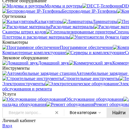
Сетевое оборудование
Модемы и роутеры
DE
Беспроводные IP-Телефоны
Оргтехника
Калькуляторы
Ламинаторы
Расходные материалы
Сканеры штрих кодов
Специ
Плоттеры и расходные материалы
Компьютеры
Программное обеспечение
Компьютерные комплектующие
С
Звуковое оборудование
Домашний звук
Коммерч
Инструменты
Автомобильные зарядные 
Строительные инструменты
Электроинструменты
Элек
обслуживания и ремонта
Услуги
Oбслуживание оборудования
наладка оборудования
Ремонт оборудов
Найти
Все категории
Личный кабинет
Вход