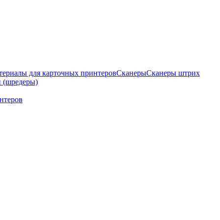
териалы для карточных принтеров
Сканеры
Сканеры штрих
 (шредеры)
нтеров