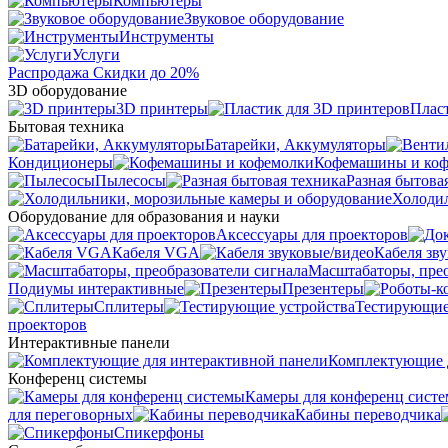
Компьютеры
Звуковое оборудование
Инструменты
Услуги
Распродажа
Скидки до 20%
3D оборудование
3D принтеры
Плас
Бытовая техника
Батарейки, Аккумуляторы
Кондиционеры
Кофемашины и ко
Пылесосы
Разная бытова
Холодил
Оборудование для образования и науки
Аксессуары для проекторов
Кабеля VGA
Кабеля зв
Масштабаторы, прео
Подиумы интерактивные
Презентеры
Сплитеры
Тестирующие
проекторов
Интерактивные панели
Комплектующие д
Конференц системы
Камеры для конференц сист
для переговорных
Кабины переводчика
Спикерфоны