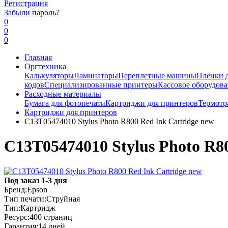
Регистрация
Забыли пароль?
0
0
0
Главная
Оргтехника
Калькуляторы
Ламинаторы
Переплетные машины
Пленки 
кодов
Специализированные принтеры
Кассовое оборудов
Расходные материалы
Бумага для фотопечати
Картриджи для принтеров
Термотр
Картриджи для принтеров
C13T05474010 Stylus Photo R800 Red Ink Cartridge new
C13T05474010 Stylus Photo R8
Под заказ 1-3 дня
Бренд:
Epson
Тип печати:
Струйная
Тип:
Картридж
Ресурс:
400 страниц
Гарантия:
14 дней