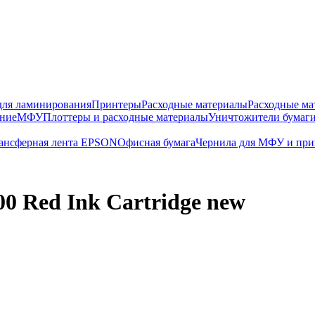
для ламинирования
Принтеры
Расходные материалы
Расходные ма
ание
МФУ
Плоттеры и расходные материалы
Уничтожители бумаги
ансферная лента EPSON
Офисная бумага
Чернила для МФУ и при
00 Red Ink Cartridge new