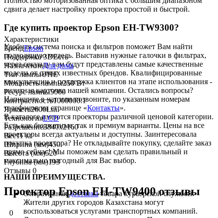
Полностью моторизованная оптика с большим диапазоном
сдвига делает настройку проектора простой и быстрой.
Где купить проектор Epson EH-TW9300?
Характеристики
Удобная система поиска и фильтров поможет Вам найти
Бренд
Epson
подходящую модель. Выставив нужные галочки в фильтрах,
Поддержка 3D
Есть
через секунду вам будут представлены самые качественные
Назначение
Для дома
модели от самых известных брендов. Квалифицированные
Тип лампы
UHE
консультации и поддержка клиентов на этапе использования -
Мощность лампы
250 Вт
визитная карточка нашей компании. Остались вопросы?
Ресурс лампы
5000
Напишите в чат или позвоните, по указанным номерам
Контрастность
1000000:1
телефонов на странице «
Контакты
».
Яркость
2600Lm
В каталоге имеются проекторы различной ценовой категории.
Технология
LCD
Есть как бюджетные, так и премиум варианты. Цены на все
Разрешение
3840x2160
проекторы всегда актуальны и доступны. Заинтересовала
Вес
11 кг
покупка проектора? Не откладывайте покупку, сделайте заказ
Ширина (мм)
450
прямо сейчас! Мы поможем вам сделать правильный и
Высота (мм)
520
максимально выгодный для Вас выбор.
Глубина (мм)
193
Отзывы
0
НАШИ ПРЕИМУЩЕСТВА.
Проектор Epson EH-TW9400 отзывы
Оперативная
доставка
товара курьерской службой.
Жители других городов Казахстана могут
воспользоваться услугами транспортных компаний.
0