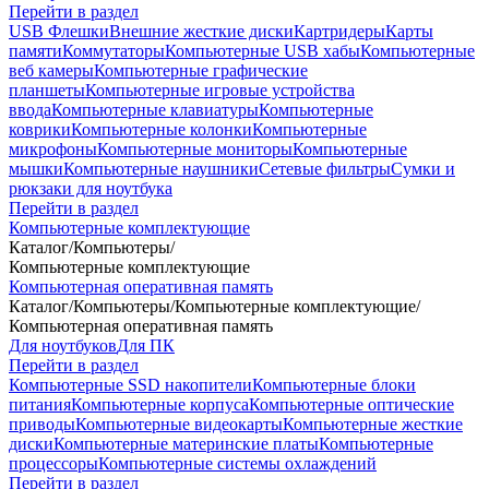
Перейти в раздел
USB Флешки
Внешние жесткие диски
Картридеры
Карты
памяти
Коммутаторы
Компьютерные USB хабы
Компьютерные
веб камеры
Компьютерные графические
планшеты
Компьютерные игровые устройства
ввода
Компьютерные клавиатуры
Компьютерные
коврики
Компьютерные колонки
Компьютерные
микрофоны
Компьютерные мониторы
Компьютерные
мышки
Компьютерные наушники
Сетевые фильтры
Сумки и
рюкзаки для ноутбука
Перейти в раздел
Компьютерные комплектующие
Каталог
/
Компьютеры
/
Компьютерные комплектующие
Компьютерная оперативная память
Каталог
/
Компьютеры
/
Компьютерные комплектующие
/
Компьютерная оперативная память
Для ноутбуков
Для ПК
Перейти в раздел
Компьютерные SSD накопители
Компьютерные блоки
питания
Компьютерные корпуса
Компьютерные оптические
приводы
Компьютерные видеокарты
Компьютерные жесткие
диски
Компьютерные материнские платы
Компьютерные
процессоры
Компьютерные системы охлаждений
Перейти в раздел