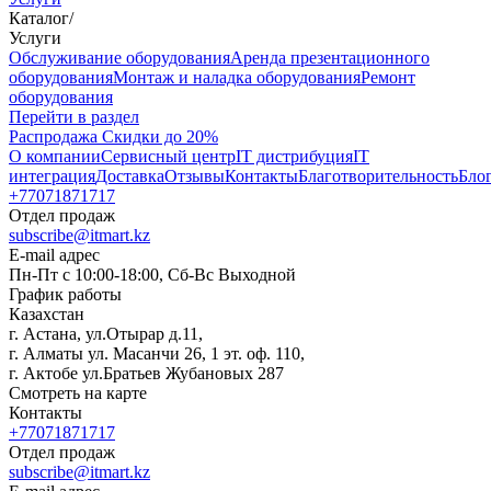
Каталог
/
Услуги
Oбслуживание оборудования
Аренда презентационного
оборудования
Монтаж и наладка оборудования
Ремонт
оборудования
Перейти в раздел
Распродажа
Скидки до 20%
О компании
Сервисный центр
IT дистрибуция
IT
интеграция
Доставка
Отзывы
Контакты
Благотворительность
Бло
+77071871717
Отдел продаж
subscribe@itmart.kz
E-mail адрес
Пн-Пт с 10:00-18:00, Сб-Вс Выходной
График работы
Казахстан
г. Астана, ул.Отырар д.11,
г. Алматы ул. Масанчи 26, 1 эт. оф. 110,
г. Актобе ул.Братьев Жубановых 287
Смотреть на карте
Контакты
+77071871717
Отдел продаж
subscribe@itmart.kz