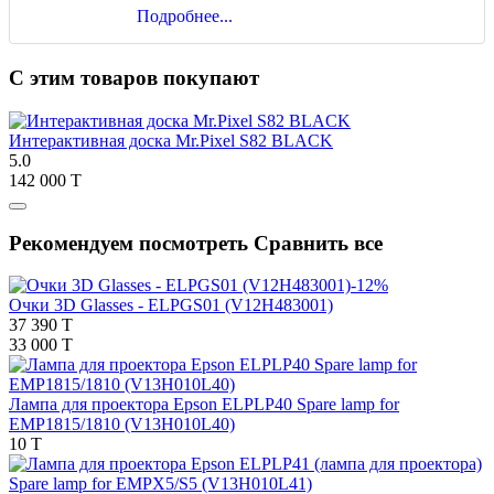
Подробнее...
С этим товаров покупают
Интерактивная доска Mr.Pixel S82 BLACK
5.0
142 000 T
Рекомендуем посмотреть
Сравнить все
-12%
Очки 3D Glasses - ELPGS01 (V12H483001)
37 390 T
33 000 T
Лампа для проектора Epson ELPLP40 Spare lamp for
EMP1815/1810 (V13H010L40)
10 T