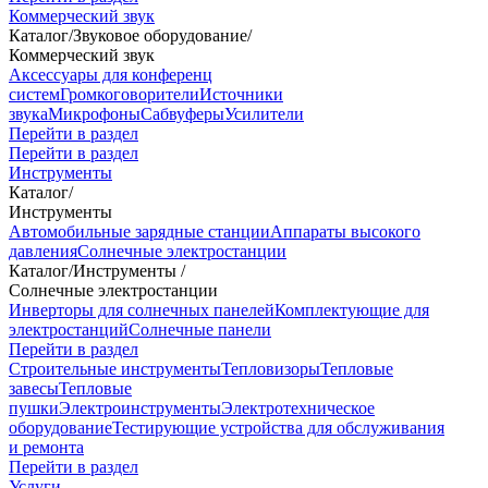
Коммерческий звук
Каталог
/
Звуковое оборудование
/
Коммерческий звук
Аксессуары для конференц
систем
Громкоговорители
Источники
звука
Микрофоны
Сабвуферы
Усилители
Перейти в раздел
Перейти в раздел
Инструменты
Каталог
/
Инструменты
Автомобильные зарядные станции
Аппараты высокого
давления
Солнечные электростанции
Каталог
/
Инструменты
/
Солнечные электростанции
Инверторы для солнечных панелей
Комплектующие для
электростанций
Солнечные панели
Перейти в раздел
Строительные инструменты
Тепловизоры
Тепловые
завесы
Тепловые
пушки
Электроинструменты
Электротехническое
оборудование
Тестирующие устройства для обслуживания
и ремонта
Перейти в раздел
Услуги