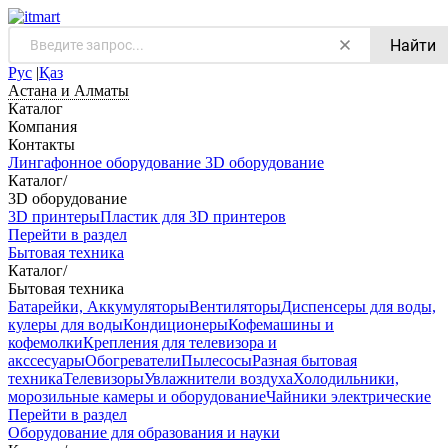
Найти
Рус
|
Қаз
Астана и Алматы
Каталог
Компания
Контакты
Лингафонное оборудование
3D оборудование
Каталог
/
3D оборудование
3D принтеры
Пластик для 3D принтеров
Перейти в раздел
Бытовая техника
Каталог
/
Бытовая техника
Батарейки, Аккумуляторы
Вентиляторы
Диспенсеры для воды,
кулеры для воды
Кондиционеры
Кофемашины и
кофемолки
Крепления для телевизора и
акссесуары
Обогреватели
Пылесосы
Разная бытовая
техника
Телевизоры
Увлажнители воздуха
Холодильники,
морозильные камеры и оборудование
Чайники электрические
Перейти в раздел
Оборудование для образования и науки