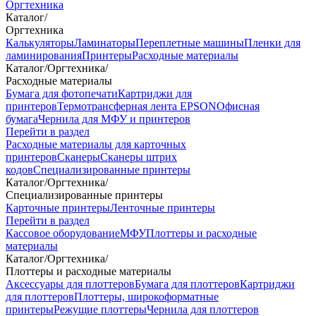
Оргтехника
Каталог
/
Оргтехника
Калькуляторы
Ламинаторы
Переплетные машины
Пленки для
ламинирования
Принтеры
Расходные материалы
Каталог
/
Оргтехника
/
Расходные материалы
Бумага для фотопечати
Картриджи для
принтеров
Термотрансферная лента EPSON
Офисная
бумага
Чернила для МФУ и принтеров
Перейти в раздел
Расходные материалы для карточных
принтеров
Сканеры
Сканеры штрих
кодов
Специализированные принтеры
Каталог
/
Оргтехника
/
Специализированные принтеры
Карточные принтеры
Ленточные принтеры
Перейти в раздел
Кассовое оборудование
МФУ
Плоттеры и расходные
материалы
Каталог
/
Оргтехника
/
Плоттеры и расходные материалы
Аксессуары для плоттеров
Бумага для плоттеров
Картриджи
для плоттеров
Плоттеры, широкоформатные
принтеры
Режущие плоттеры
Чернила для плоттеров