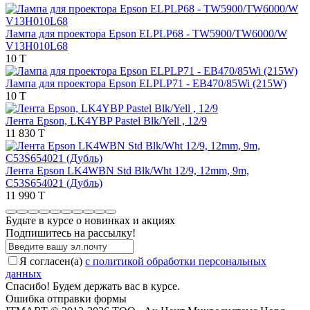
Лампа для проектора Epson ELPLP68 - TW5900/TW6000/W
V13H010L68
10 T
Лампа для проектора Epson ELPLP71 - EB470/85Wi (215W)
10 T
Лента Epson, LK4YBP Pastel Blk/Yell , 12/9
11 830 T
Лента Epson LK4WBN Std Blk/Wht 12/9, 12mm, 9m,
C53S654021 (Дубль)
11 990 T
Будьте в курсе о новинках и акциях
Подпишитесь на рассылкy!
Я согласен(a)
с политикой обработки персональных
данных
Спасибо! Будем держать вас в курсе.
Ошибка отправки формы