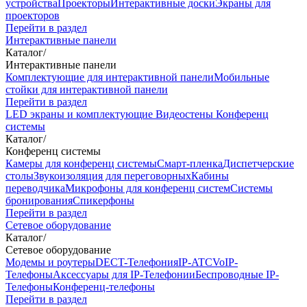
устройства
Проекторы
Интерактивные доски
Экраны для
проекторов
Перейти в раздел
Интерактивные панели
Каталог
/
Интерактивные панели
Комплектующие для интерактивной панели
Мобильные
стойки для интерактивной панели
Перейти в раздел
LED экраны и комплектующие
Видеостены
Конференц
системы
Каталог
/
Конференц системы
Камеры для конференц системы
Cмарт-пленка
Диспетчерские
столы
Звукоизоляция для переговорных
Кабины
переводчика
Микрофоны для конференц систем
Системы
бронирования
Спикерфоны
Перейти в раздел
Сетевое оборудование
Каталог
/
Сетевое оборудование
Модемы и роутеры
DECT-Телефония
IP-ATC
VoIP-
Телефоны
Аксессуары для IP-Телефонии
Беспроводные IP-
Телефоны
Конференц-телефоны
Перейти в раздел