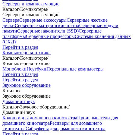
Серверы и комплектующие
Каталог
/
Компьютеры
/
Серверы и комплектующие
Сервера
Серверные аксессуары
Серверные жесткие
диски
Серверные материнские платы
Серверные модули
памяти
Серверные накопители (SSD)
Серверные
платформы
Серверные процессоры
Системы хранения данных
(СХД)
Перейти в раздел
Компьютерная техника
Каталог
/
Компьютеры
/
Компьютерная техника
Моноблоки
Ноутбуки
Персональные компьютеры
Перейти в раздел
Перейти в раздел
Звуковое оборудование
Каталог
/
Звуковое оборудование
Домашний звук
Каталог
/
Звуковое оборудование
/
Домашний звук
Колонки для домашнего кинотеатра
Проигрыватели для
домашнего кинотеатра
Ресиверы для домашнего
кинотеатра
Сабвуферы для домашнего кинотеатра
Перейти в раздел