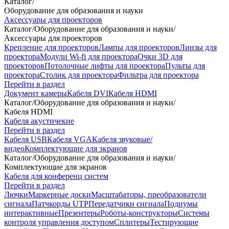
Каталог
/
Оборудование для образования и науки
Аксессуары для проекторов
Каталог
/
Оборудование для образования и науки
/
Аксессуары для проекторов
Крепление для проекторов
Лампы для проекторов
Линзы для
проектора
Модули Wi-fi для проектора
Очки 3D для
проекторов
Потолочные лифты для проектора
Пульты для
проектора
Столик для проектора
Фильтра для проектора
Перейти в раздел
Документ камеры
Кабеля DVI
Кабеля HDMI
Каталог
/
Оборудование для образования и науки
/
Кабеля HDMI
Кабеля акустичекие
Перейти в раздел
Кабеля USB
Кабеля VGA
Кабеля звуковые/
видео
Комплектующие для экранов
Каталог
/
Оборудование для образования и науки
/
Комплектующие для экранов
Кабеля для конференц систем
Перейти в раздел
Лючки
Маркерные доски
Масштабаторы, преобразователи
сигнала
Патчкорды UTP
Передатчики сигнала
Подиумы
интерактивные
Презентеры
Роботы-конструкторы
Системы
контроля управления доступом
Сплитеры
Тестирующие