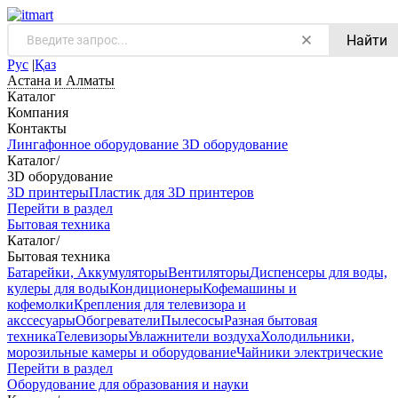
Найти
Рус
|
Қаз
Астана и Алматы
Каталог
Компания
Контакты
Лингафонное оборудование
3D оборудование
Каталог
/
3D оборудование
3D принтеры
Пластик для 3D принтеров
Перейти в раздел
Бытовая техника
Каталог
/
Бытовая техника
Батарейки, Аккумуляторы
Вентиляторы
Диспенсеры для воды,
кулеры для воды
Кондиционеры
Кофемашины и
кофемолки
Крепления для телевизора и
акссесуары
Обогреватели
Пылесосы
Разная бытовая
техника
Телевизоры
Увлажнители воздуха
Холодильники,
морозильные камеры и оборудование
Чайники электрические
Перейти в раздел
Оборудование для образования и науки