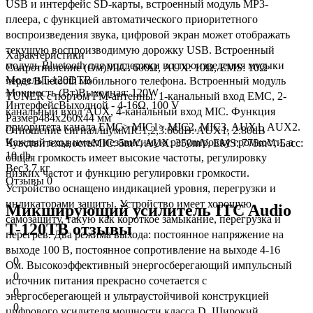
USB и интерфейс SD-карты, встроенный модуль MP3-
плеера, с функцией автоматического приоритетного
воспроизведения звука, цифровой экран может отображать
текущую воспроизводимую дорожку USB
.
Встроенный
Характеристики
модуль Bluetooth для поддержки воспроизведения музыки
Сопротивление (Ом)
MIC: 600Ω, AUX: 10Ω, EMS: 10Ω
Модель
T-120DTB
через Bluetooth мобильного телефона.
Встроенный модуль
Мощность (Вт)
Выходная: 120W
TUNER с портом FM-антенны.
1-канальный вход EMC, 2-
Интерфейс
Выходной - 4-16Ω, 100 V
канальный вход AUX, 4-канальный вход MIC.
Функция
Размер
484x260x44 мм
приоритета канала EMC> MIC1> MIC2, MIC3, AUX1, AUX2.
Отношение сигнал/шум
MIC1,2,3:66dB: AUX1, 2:80dB
Каждый вход имеет независимую регулировку громкости, а
Чувствительность
MIC: 5mV, AUX: 350mV, EMS: 775mV, Басс:
10 db
общая громкость имеет высокие частоты, регулировку
Вес
3.7 кг
низких частот и функцию регулировки громкости.
Отзывы
0
Устройство оснащено индикацией уровня, перегрузки и
индикаторами защиты.
Устройство имеет хорошую
Микширующий усилитель ITC Audio
самозащиту, такую ​​как короткое замыкание, перегрузка и
T-120TB отзывы
перегрев.
Два режима выхода: постоянное напряжение на
выходе 100 В, постоянное сопротивление на выходе 4-16
0
Ом.
Высокоэффективный энергосберегающий импульсный
0
источник питания прекрасно сочетается с
0
энергосберегающей и ультраустойчивой конструкцией
0
цифрового усилителя мощности класса D.
Широкий