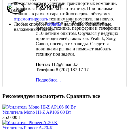
воспользоваться услугами транспортных компаний.
Рамазан
Дилерская гарантия на всю технику. При поломке
машины в рамках гарантийного срока обязуемся
отремонтировать
технику или поменять на новую.
Специалист в IT, 3D-оборудовании,
Любые способы
оплаты
: наличные, безналичные,
бытовой технике, периферии и телефонии
наложенный платеж.
с 10-летним опытом. Обучался у ведущих
производителей, таких как Yealink, Sony,
Canon, посещал их заводы. Следит за
новинками рынка и поможет выбрать
технику под задачи.
Почта:
112@itmart.kz
Телефон:
8 (707) 187 17 17
Подробнее...
Рекомендуем посмотреть
Сравнить все
Усилитель Mono HI-Z AP106 60 Вт
352 000 T
Усилитель Pioneer A-20-K