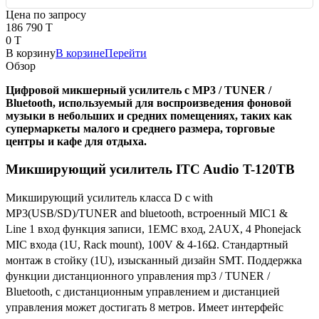
Цена по запросу
186 790 T
0 T
В корзину
В корзине
Перейти
Обзор
Цифровой микшерный усилитель с MP3 / TUNER /
Bluetooth, используемый для воспроизведения фоновой
музыки в небольших и средних помещениях, таких как
супермаркеты малого и среднего размера, торговые
центры и кафе для отдыха.
Микширующий усилитель ITC Audio T-120TB
Микширующий усилитель класса D с with
MP3(USB/SD)/TUNER and bluetooth, встроенный MIC1 &
Line 1 вход функция записи, 1EMC вход, 2AUX, 4 Phonejack
MIC входа (1U, Rack mount), 100V & 4-16Ω. Стандартный
монтаж в стойку (1U), изысканный дизайн SMT. Поддержка
функции дистанционного управления mp3 / TUNER /
Bluetooth, с дистанционным управлением и дистанцией
управления может достигать 8 метров. Имеет интерфейс