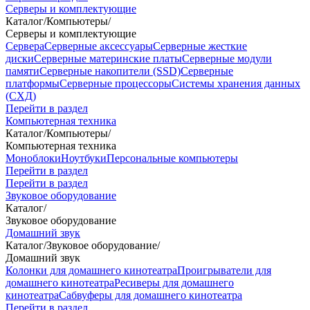
Серверы и комплектующие
Каталог
/
Компьютеры
/
Серверы и комплектующие
Сервера
Серверные аксессуары
Серверные жесткие
диски
Серверные материнские платы
Серверные модули
памяти
Серверные накопители (SSD)
Серверные
платформы
Серверные процессоры
Системы хранения данных
(СХД)
Перейти в раздел
Компьютерная техника
Каталог
/
Компьютеры
/
Компьютерная техника
Моноблоки
Ноутбуки
Персональные компьютеры
Перейти в раздел
Перейти в раздел
Звуковое оборудование
Каталог
/
Звуковое оборудование
Домашний звук
Каталог
/
Звуковое оборудование
/
Домашний звук
Колонки для домашнего кинотеатра
Проигрыватели для
домашнего кинотеатра
Ресиверы для домашнего
кинотеатра
Сабвуферы для домашнего кинотеатра
Перейти в раздел