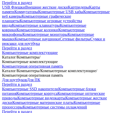
Перейти в раздел
USB Флешки
Внешние жесткие диски
Картридеры
Карты
памяти
Коммутаторы
Компьютерные USB хабы
Компьютерные
веб камеры
Компьютерные графические
планшеты
Компьютерные игровые устройства
ввода
Компьютерные клавиатуры
Компьютерные
коврики
Компьютерные колонки
Компьютерные
микрофоны
Компьютерные мониторы
Компьютерные
мышки
Компьютерные наушники
Сетевые фильтры
Сумки и
рюкзаки для ноутбука
Перейти в раздел
Компьютерные комплектующие
Каталог
/
Компьютеры
/
Компьютерные комплектующие
Компьютерная оперативная память
Каталог
/
Компьютеры
/
Компьютерные комплектующие
/
Компьютерная оперативная память
Для ноутбуков
Для ПК
Перейти в раздел
Компьютерные SSD накопители
Компьютерные блоки
питания
Компьютерные корпуса
Компьютерные оптические
приводы
Компьютерные видеокарты
Компьютерные жесткие
диски
Компьютерные материнские платы
Компьютерные
процессоры
Компьютерные системы охлаждений
Перейти в раздел