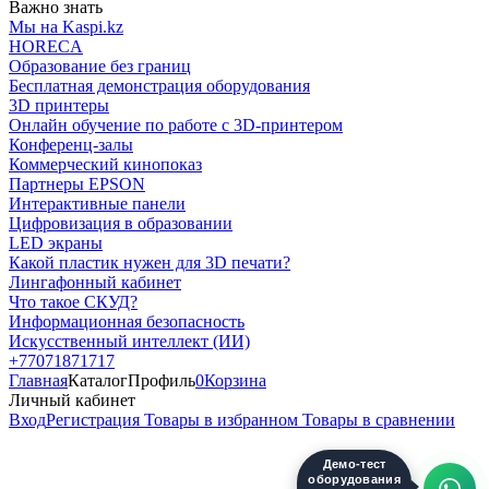
Важно знать
Мы на Kaspi.kz
HORECA
Образование без границ
Бесплатная демонстрация оборудования
3D принтеры
Онлайн обучение по работе с 3D-принтером
Конференц-залы
Коммерческий кинопоказ
Партнеры EPSON
Интерактивные панели
Цифровизация в образовании
LED экраны
Какой пластик нужен для 3D печати?
Лингафонный кабинет
Что такое СКУД?
Информационная безопасность
Искусственный интеллект (ИИ)
+77071871717
Главная
Каталог
Профиль
0
Корзина
Личный кабинет
Вход
Регистрация
Товары в избранном
Товары в сравнении
Демо-тест
оборудования