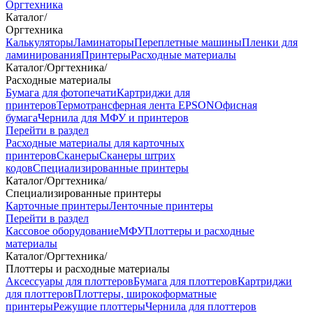
Оргтехника
Каталог
/
Оргтехника
Калькуляторы
Ламинаторы
Переплетные машины
Пленки для
ламинирования
Принтеры
Расходные материалы
Каталог
/
Оргтехника
/
Расходные материалы
Бумага для фотопечати
Картриджи для
принтеров
Термотрансферная лента EPSON
Офисная
бумага
Чернила для МФУ и принтеров
Перейти в раздел
Расходные материалы для карточных
принтеров
Сканеры
Сканеры штрих
кодов
Специализированные принтеры
Каталог
/
Оргтехника
/
Специализированные принтеры
Карточные принтеры
Ленточные принтеры
Перейти в раздел
Кассовое оборудование
МФУ
Плоттеры и расходные
материалы
Каталог
/
Оргтехника
/
Плоттеры и расходные материалы
Аксессуары для плоттеров
Бумага для плоттеров
Картриджи
для плоттеров
Плоттеры, широкоформатные
принтеры
Режущие плоттеры
Чернила для плоттеров