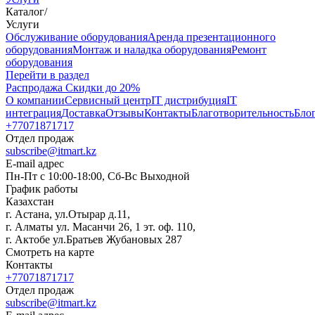
Каталог
/
Услуги
Oбслуживание оборудования
Аренда презентационного
оборудования
Монтаж и наладка оборудования
Ремонт
оборудования
Перейти в раздел
Распродажа
Скидки до 20%
О компании
Сервисный центр
IT дистрибуция
IT
интеграция
Доставка
Отзывы
Контакты
Благотворительность
Бло
+77071871717
Отдел продаж
subscribe@itmart.kz
E-mail адрес
Пн-Пт с 10:00-18:00, Сб-Вс Выходной
График работы
Казахстан
г. Астана, ул.Отырар д.11,
г. Алматы ул. Масанчи 26, 1 эт. оф. 110,
г. Актобе ул.Братьев Жубановых 287
Смотреть на карте
Контакты
+77071871717
Отдел продаж
subscribe@itmart.kz