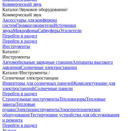
Коммерческий звук
Каталог
/
Звуковое оборудование
/
Коммерческий звук
Аксессуары для конференц
систем
Громкоговорители
Источники
звука
Микрофоны
Сабвуферы
Усилители
Перейти в раздел
Перейти в раздел
Инструменты
Каталог
/
Инструменты
Автомобильные зарядные станции
Аппараты высокого
давления
Солнечные электростанции
Каталог
/
Инструменты
/
Солнечные электростанции
Инверторы для солнечных панелей
Комплектующие для
электростанций
Солнечные панели
Перейти в раздел
Строительные инструменты
Тепловизоры
Тепловые
завесы
Тепловые
пушки
Электроинструменты
Электротехническое
оборудование
Тестирующие устройства для обслуживания
и ремонта
Перейти в раздел
Услуги