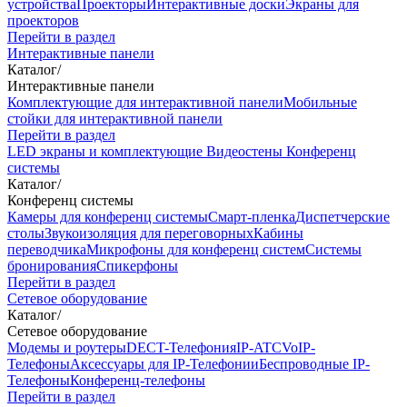
устройства
Проекторы
Интерактивные доски
Экраны для
проекторов
Перейти в раздел
Интерактивные панели
Каталог
/
Интерактивные панели
Комплектующие для интерактивной панели
Мобильные
стойки для интерактивной панели
Перейти в раздел
LED экраны и комплектующие
Видеостены
Конференц
системы
Каталог
/
Конференц системы
Камеры для конференц системы
Cмарт-пленка
Диспетчерские
столы
Звукоизоляция для переговорных
Кабины
переводчика
Микрофоны для конференц систем
Системы
бронирования
Спикерфоны
Перейти в раздел
Сетевое оборудование
Каталог
/
Сетевое оборудование
Модемы и роутеры
DECT-Телефония
IP-ATC
VoIP-
Телефоны
Аксессуары для IP-Телефонии
Беспроводные IP-
Телефоны
Конференц-телефоны
Перейти в раздел