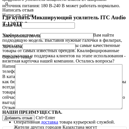
0
источник питания: 180 В-240 В может работать нормально.
Написать отзыв
Написать отзыв
Где купить Микширующий усилитель ITC Audio
T-120TB ?
Ваше имя
Удобная система поиска и фильтров поможет Вам найти
Электронная почта
подходящую модель. Выставив нужные галочки в фильтрах,
через секунду вам будут представлены самые качественные
Заголовок
товары
от самых известных брендов. Квалифицированные
консультации и поддержка клиентов на этапе использования -
Оцените товар
визитная карточка нашей компании. Остались вопросы?
Напишите в чат или позвоните, по указанным номерам
телефонов на странице «
Контакты
».
В каталоге имеются
товары
разной ценовой
категории. Есть
как бюджетные, так и премиум варианты. Цены на все
товары
всегда актуальны и доступны.
Заинтересовались покупкой
товара
? Не откладывайте покупку, сделайте заказ прямо
сейчас! Мы поможем вам сделать правильный и максимально
выгодный для Вас выбор.
Отзыв
НАШИ ПРЕИМУЩЕСТВА.
Ctrl+Enter
Оперативная
доставка
товара курьерской службой.
Жители других городов Казахстана могут