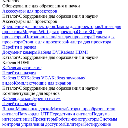
Каталог
/
Оборудование для образования и науки
Аксессуары для проекторов
Каталог
/
Оборудование для образования и науки
/
Аксессуары для проекторов
Крепление для проекторов
Лампы для проекторов
Линзы для
проектора
Модули Wi-fi для проектора
Очки 3D для
проекторов
Потолочные лифты для проектора
Пульты для
проектора
Столик для проектора
Фильтра для проектора
Перейти в раздел
Документ камеры
Кабеля DVI
Кабеля HDMI
Каталог
/
Оборудование для образования и науки
/
Кабеля HDMI
Кабеля акустичекие
Перейти в раздел
Кабеля USB
Кабеля VGA
Кабеля звуковые/
видео
Комплектующие для экранов
Каталог
/
Оборудование для образования и науки
/
Комплектующие для экранов
Кабеля для конференц систем
Перейти в раздел
Лючки
Маркерные доски
Масштабаторы, преобразователи
сигнала
Патчкорды UTP
Передатчики сигнала
Подиумы
интерактивные
Презентеры
Роботы-конструкторы
Системы
контроля управления доступом
Сплитеры
Тестирующие