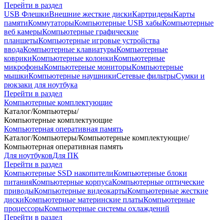
Перейти в раздел
USB Флешки
Внешние жесткие диски
Картридеры
Карты
памяти
Коммутаторы
Компьютерные USB хабы
Компьютерные
веб камеры
Компьютерные графические
планшеты
Компьютерные игровые устройства
ввода
Компьютерные клавиатуры
Компьютерные
коврики
Компьютерные колонки
Компьютерные
микрофоны
Компьютерные мониторы
Компьютерные
мышки
Компьютерные наушники
Сетевые фильтры
Сумки и
рюкзаки для ноутбука
Перейти в раздел
Компьютерные комплектующие
Каталог
/
Компьютеры
/
Компьютерные комплектующие
Компьютерная оперативная память
Каталог
/
Компьютеры
/
Компьютерные комплектующие
/
Компьютерная оперативная память
Для ноутбуков
Для ПК
Перейти в раздел
Компьютерные SSD накопители
Компьютерные блоки
питания
Компьютерные корпуса
Компьютерные оптические
приводы
Компьютерные видеокарты
Компьютерные жесткие
диски
Компьютерные материнские платы
Компьютерные
процессоры
Компьютерные системы охлаждений
Перейти в раздел