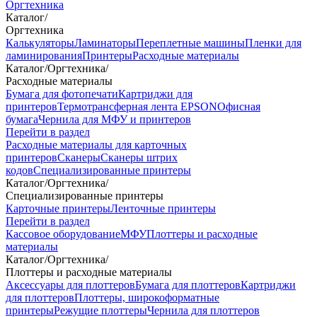
Оргтехника
Каталог
/
Оргтехника
Калькуляторы
Ламинаторы
Переплетные машины
Пленки для
ламинирования
Принтеры
Расходные материалы
Каталог
/
Оргтехника
/
Расходные материалы
Бумага для фотопечати
Картриджи для
принтеров
Термотрансферная лента EPSON
Офисная
бумага
Чернила для МФУ и принтеров
Перейти в раздел
Расходные материалы для карточных
принтеров
Сканеры
Сканеры штрих
кодов
Специализированные принтеры
Каталог
/
Оргтехника
/
Специализированные принтеры
Карточные принтеры
Ленточные принтеры
Перейти в раздел
Кассовое оборудование
МФУ
Плоттеры и расходные
материалы
Каталог
/
Оргтехника
/
Плоттеры и расходные материалы
Аксессуары для плоттеров
Бумага для плоттеров
Картриджи
для плоттеров
Плоттеры, широкоформатные
принтеры
Режущие плоттеры
Чернила для плоттеров