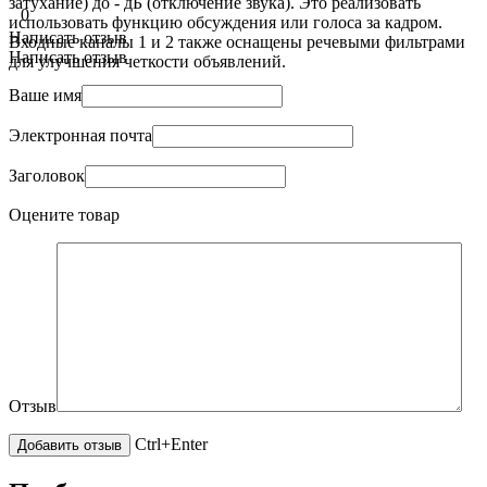
затухание) до - дБ (отключение звука). Это реализовать
0
использовать функцию обсуждения или голоса за кадром.
Написать отзыв
Входные каналы 1 и 2 также оснащены речевыми фильтрами
Написать отзыв
для улучшения четкости объявлений.
Ваше имя
Электронная почта
Заголовок
Оцените товар
Отзыв
Ctrl+Enter