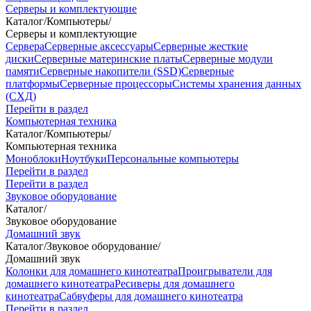
Серверы и комплектующие
Каталог
/
Компьютеры
/
Серверы и комплектующие
Сервера
Серверные аксессуары
Серверные жесткие
диски
Серверные материнские платы
Серверные модули
памяти
Серверные накопители (SSD)
Серверные
платформы
Серверные процессоры
Системы хранения данных
(СХД)
Перейти в раздел
Компьютерная техника
Каталог
/
Компьютеры
/
Компьютерная техника
Моноблоки
Ноутбуки
Персональные компьютеры
Перейти в раздел
Перейти в раздел
Звуковое оборудование
Каталог
/
Звуковое оборудование
Домашний звук
Каталог
/
Звуковое оборудование
/
Домашний звук
Колонки для домашнего кинотеатра
Проигрыватели для
домашнего кинотеатра
Ресиверы для домашнего
кинотеатра
Сабвуферы для домашнего кинотеатра
Перейти в раздел