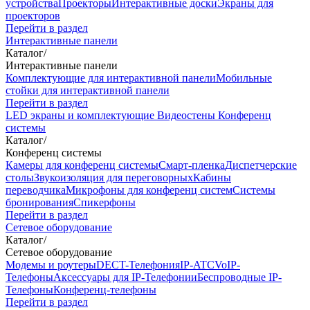
устройства
Проекторы
Интерактивные доски
Экраны для
проекторов
Перейти в раздел
Интерактивные панели
Каталог
/
Интерактивные панели
Комплектующие для интерактивной панели
Мобильные
стойки для интерактивной панели
Перейти в раздел
LED экраны и комплектующие
Видеостены
Конференц
системы
Каталог
/
Конференц системы
Камеры для конференц системы
Cмарт-пленка
Диспетчерские
столы
Звукоизоляция для переговорных
Кабины
переводчика
Микрофоны для конференц систем
Системы
бронирования
Спикерфоны
Перейти в раздел
Сетевое оборудование
Каталог
/
Сетевое оборудование
Модемы и роутеры
DECT-Телефония
IP-ATC
VoIP-
Телефоны
Аксессуары для IP-Телефонии
Беспроводные IP-
Телефоны
Конференц-телефоны
Перейти в раздел