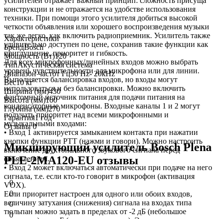
усилителей отражает важный принцип: сложность присуща
конструкции и не отражается на удобстве использования
техники. При помощи этого усилителя добиться высокой
четкости объявления или хорошего воспроизведения музыки
так же легко, как включить радиоприемник. Усилитель также
Характеристики
удивительно доступен по цене, сохранив такие функции как
Бренд
Bosch
приглушение, приоритет и гибкость.
Мощность (Вт)
120
Для всех микрофонных/линейных входов можно выбрать
Тип
Акустическая система
уровень чувствительности для микрофона или для линии.
Диапазон частот Гц
50 Hz- 20kHz
Выполняется балансировка входов, но входы могут
Вес
10 кг
использоваться и без балансировки. Можно включить
Ширина (мм)
430
фантомный источник питания для подачи питания на
Высота (мм)
100
конденсаторные микрофоны. Входные каналы 1 и 2 могут
Глубина (мм)
270
получать приоритет над всеми микрофонными и
Гарантия
1 год
музыкальными входами:
Отзывы
0
• Вход 1 активируется замыканием контакта при нажатии
кнопки функции PTT (нажми и говори). Можно настроить
Микширующий усилитель Bosch Plena
включение двухтонального звукового сигнала перед
PLE-2MA120-EU отзывы
объявлением.
• Вход 2 может включаться автоматически при подаче на него
сигнала, т.е. если кто-то говорит в микрофон (активация
0
VOX).
0
Если приоритет настроен для одного или обоих входов,
величину затухания (снижения) сигнала на входах типа
0
тюльпан можно задать в пределах от -2 дБ (небольшое
0