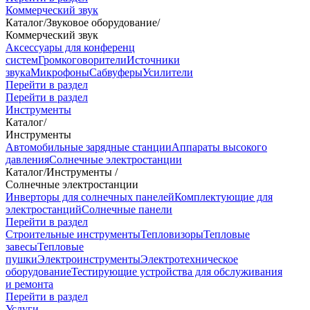
Коммерческий звук
Каталог
/
Звуковое оборудование
/
Коммерческий звук
Аксессуары для конференц
систем
Громкоговорители
Источники
звука
Микрофоны
Сабвуферы
Усилители
Перейти в раздел
Перейти в раздел
Инструменты
Каталог
/
Инструменты
Автомобильные зарядные станции
Аппараты высокого
давления
Солнечные электростанции
Каталог
/
Инструменты
/
Солнечные электростанции
Инверторы для солнечных панелей
Комплектующие для
электростанций
Солнечные панели
Перейти в раздел
Строительные инструменты
Тепловизоры
Тепловые
завесы
Тепловые
пушки
Электроинструменты
Электротехническое
оборудование
Тестирующие устройства для обслуживания
и ремонта
Перейти в раздел
Услуги