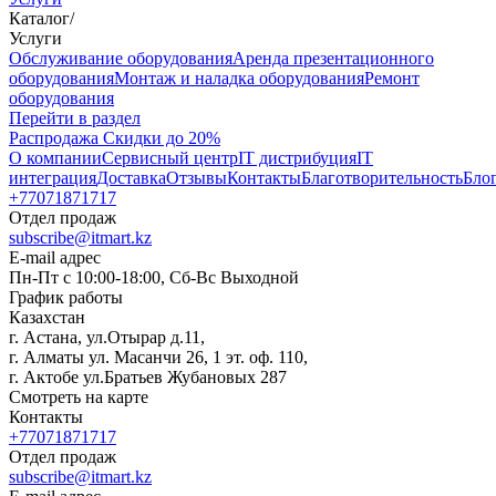
Каталог
/
Услуги
Oбслуживание оборудования
Аренда презентационного
оборудования
Монтаж и наладка оборудования
Ремонт
оборудования
Перейти в раздел
Распродажа
Скидки до 20%
О компании
Сервисный центр
IT дистрибуция
IT
интеграция
Доставка
Отзывы
Контакты
Благотворительность
Бло
+77071871717
Отдел продаж
subscribe@itmart.kz
E-mail адрес
Пн-Пт с 10:00-18:00, Сб-Вс Выходной
График работы
Казахстан
г. Астана, ул.Отырар д.11,
г. Алматы ул. Масанчи 26, 1 эт. оф. 110,
г. Актобе ул.Братьев Жубановых 287
Смотреть на карте
Контакты
+77071871717
Отдел продаж
subscribe@itmart.kz