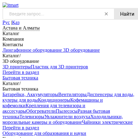
Найти
Рус
|
Қаз
Астана и Алматы
Каталог
Компания
Контакты
Лингафонное оборудование
3D оборудование
Каталог
/
3D оборудование
3D принтеры
Пластик для 3D принтеров
Перейти в раздел
Бытовая техника
Каталог
/
Бытовая техника
Батарейки, Аккумуляторы
Вентиляторы
Диспенсеры для воды,
кулеры для воды
Кондиционеры
Кофемашины и
кофемолки
Крепления для телевизора и
акссесуары
Обогреватели
Пылесосы
Разная бытовая
техника
Телевизоры
Увлажнители воздуха
Холодильники,
морозильные камеры и оборудование
Чайники электрические
Перейти в раздел
Оборудование для образования и науки