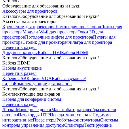
Каталог
/
Оборудование для образования и науки
Аксессуары для проекторов
Каталог
/
Оборудование для образования и науки
/
Аксессуары для проекторов
Крепление для проекторов
Лампы для проекторов
Линзы для
проектора
Модули Wi-fi для проектора
Очки 3D для
проекторов
Потолочные лифты для проектора
Пульты для
проектора
Столик для проектора
Фильтра для проектора
Перейти в раздел
Документ камеры
Кабеля DVI
Кабеля HDMI
Каталог
/
Оборудование для образования и науки
/
Кабеля HDMI
Кабеля акустичекие
Перейти в раздел
Кабеля USB
Кабеля VGA
Кабеля звуковые/
видео
Комплектующие для экранов
Каталог
/
Оборудование для образования и науки
/
Комплектующие для экранов
Кабеля для конференц систем
Перейти в раздел
Лючки
Маркерные доски
Масштабаторы, преобразователи
сигнала
Патчкорды UTP
Передатчики сигнала
Подиумы
интерактивные
Презентеры
Роботы-конструкторы
Системы
контроля управления доступом
Сплитеры
Тестирующие