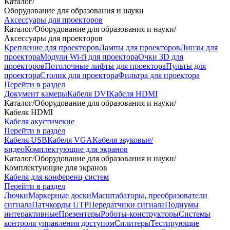
Каталог
/
Оборудование для образования и науки
Аксессуары для проекторов
Каталог
/
Оборудование для образования и науки
/
Аксессуары для проекторов
Крепление для проекторов
Лампы для проекторов
Линзы для
проектора
Модули Wi-fi для проектора
Очки 3D для
проекторов
Потолочные лифты для проектора
Пульты для
проектора
Столик для проектора
Фильтра для проектора
Перейти в раздел
Документ камеры
Кабеля DVI
Кабеля HDMI
Каталог
/
Оборудование для образования и науки
/
Кабеля HDMI
Кабеля акустичекие
Перейти в раздел
Кабеля USB
Кабеля VGA
Кабеля звуковые/
видео
Комплектующие для экранов
Каталог
/
Оборудование для образования и науки
/
Комплектующие для экранов
Кабеля для конференц систем
Перейти в раздел
Лючки
Маркерные доски
Масштабаторы, преобразователи
сигнала
Патчкорды UTP
Передатчики сигнала
Подиумы
интерактивные
Презентеры
Роботы-конструкторы
Системы
контроля управления доступом
Сплитеры
Тестирующие