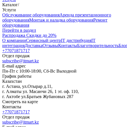
Каталог
/
Услуги
Oбслуживание оборудования
Аренда презентационного
оборудования
Монтаж и наладка оборудования
Ремонт
оборудования
Перейти в раздел
Распродажа
Скидки до 20%
О компании
Сервисный центр
IT дистрибуция
IT
интеграция
Доставка
Отзывы
Контакты
Благотворительность
Бло
+77071871717
Отдел продаж
subscribe@itmart.kz
E-mail адрес
Пн-Пт с 10:00-18:00, Сб-Вс Выходной
График работы
Казахстан
г. Астана, ул.Отырар д.11,
г. Алматы ул. Масанчи 26, 1 эт. оф. 110,
г. Актобе ул.Братьев Жубановых 287
Смотреть на карте
Контакты
+77071871717
Отдел продаж
subscribe@itmart.kz