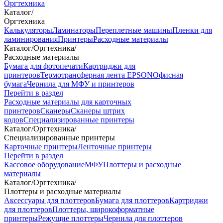
Оргтехника
Каталог
/
Оргтехника
Калькуляторы
Ламинаторы
Переплетные машины
Пленки для
ламинирования
Принтеры
Расходные материалы
Каталог
/
Оргтехника
/
Расходные материалы
Бумага для фотопечати
Картриджи для
принтеров
Термотрансферная лента EPSON
Офисная
бумага
Чернила для МФУ и принтеров
Перейти в раздел
Расходные материалы для карточных
принтеров
Сканеры
Сканеры штрих
кодов
Специализированные принтеры
Каталог
/
Оргтехника
/
Специализированные принтеры
Карточные принтеры
Ленточные принтеры
Перейти в раздел
Кассовое оборудование
МФУ
Плоттеры и расходные
материалы
Каталог
/
Оргтехника
/
Плоттеры и расходные материалы
Аксессуары для плоттеров
Бумага для плоттеров
Картриджи
для плоттеров
Плоттеры, широкоформатные
принтеры
Режущие плоттеры
Чернила для плоттеров