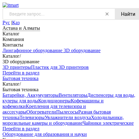
Найти
Рус
|
Қаз
Астана и Алматы
Каталог
Компания
Контакты
Лингафонное оборудование
3D оборудование
Каталог
/
3D оборудование
3D принтеры
Пластик для 3D принтеров
Перейти в раздел
Бытовая техника
Каталог
/
Бытовая техника
Батарейки, Аккумуляторы
Вентиляторы
Диспенсеры для воды,
кулеры для воды
Кондиционеры
Кофемашины и
кофемолки
Крепления для телевизора и
акссесуары
Обогреватели
Пылесосы
Разная бытовая
техника
Телевизоры
Увлажнители воздуха
Холодильники,
морозильные камеры и оборудование
Чайники электрические
Перейти в раздел
Оборудование для образования и науки