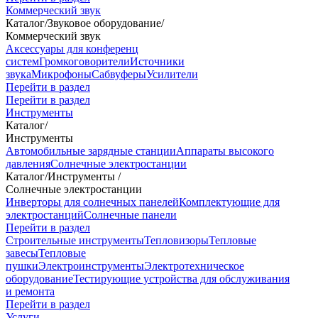
Коммерческий звук
Каталог
/
Звуковое оборудование
/
Коммерческий звук
Аксессуары для конференц
систем
Громкоговорители
Источники
звука
Микрофоны
Сабвуферы
Усилители
Перейти в раздел
Перейти в раздел
Инструменты
Каталог
/
Инструменты
Автомобильные зарядные станции
Аппараты высокого
давления
Солнечные электростанции
Каталог
/
Инструменты
/
Солнечные электростанции
Инверторы для солнечных панелей
Комплектующие для
электростанций
Солнечные панели
Перейти в раздел
Строительные инструменты
Тепловизоры
Тепловые
завесы
Тепловые
пушки
Электроинструменты
Электротехническое
оборудование
Тестирующие устройства для обслуживания
и ремонта
Перейти в раздел
Услуги