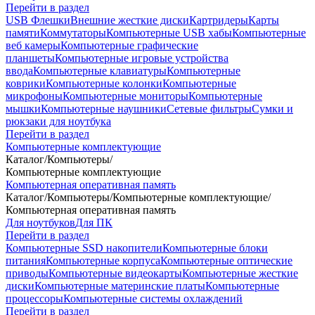
Перейти в раздел
USB Флешки
Внешние жесткие диски
Картридеры
Карты
памяти
Коммутаторы
Компьютерные USB хабы
Компьютерные
веб камеры
Компьютерные графические
планшеты
Компьютерные игровые устройства
ввода
Компьютерные клавиатуры
Компьютерные
коврики
Компьютерные колонки
Компьютерные
микрофоны
Компьютерные мониторы
Компьютерные
мышки
Компьютерные наушники
Сетевые фильтры
Сумки и
рюкзаки для ноутбука
Перейти в раздел
Компьютерные комплектующие
Каталог
/
Компьютеры
/
Компьютерные комплектующие
Компьютерная оперативная память
Каталог
/
Компьютеры
/
Компьютерные комплектующие
/
Компьютерная оперативная память
Для ноутбуков
Для ПК
Перейти в раздел
Компьютерные SSD накопители
Компьютерные блоки
питания
Компьютерные корпуса
Компьютерные оптические
приводы
Компьютерные видеокарты
Компьютерные жесткие
диски
Компьютерные материнские платы
Компьютерные
процессоры
Компьютерные системы охлаждений
Перейти в раздел