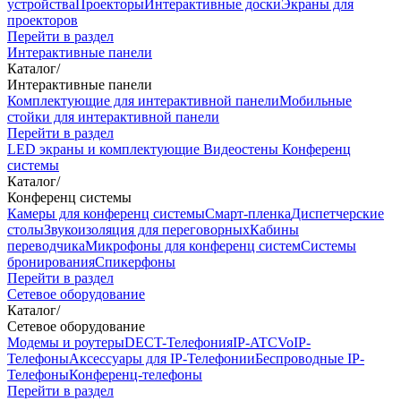
устройства
Проекторы
Интерактивные доски
Экраны для
проекторов
Перейти в раздел
Интерактивные панели
Каталог
/
Интерактивные панели
Комплектующие для интерактивной панели
Мобильные
стойки для интерактивной панели
Перейти в раздел
LED экраны и комплектующие
Видеостены
Конференц
системы
Каталог
/
Конференц системы
Камеры для конференц системы
Cмарт-пленка
Диспетчерские
столы
Звукоизоляция для переговорных
Кабины
переводчика
Микрофоны для конференц систем
Системы
бронирования
Спикерфоны
Перейти в раздел
Сетевое оборудование
Каталог
/
Сетевое оборудование
Модемы и роутеры
DECT-Телефония
IP-ATC
VoIP-
Телефоны
Аксессуары для IP-Телефонии
Беспроводные IP-
Телефоны
Конференц-телефоны
Перейти в раздел