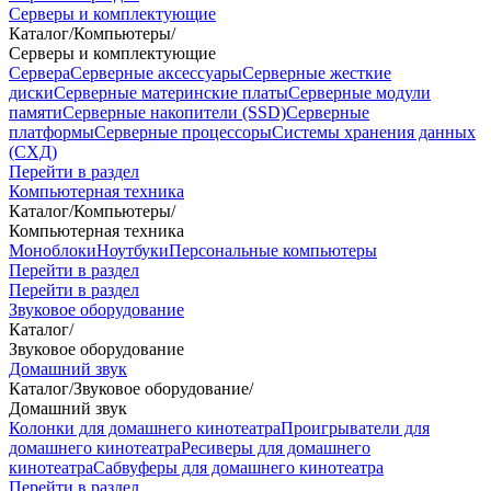
Серверы и комплектующие
Каталог
/
Компьютеры
/
Серверы и комплектующие
Сервера
Серверные аксессуары
Серверные жесткие
диски
Серверные материнские платы
Серверные модули
памяти
Серверные накопители (SSD)
Серверные
платформы
Серверные процессоры
Системы хранения данных
(СХД)
Перейти в раздел
Компьютерная техника
Каталог
/
Компьютеры
/
Компьютерная техника
Моноблоки
Ноутбуки
Персональные компьютеры
Перейти в раздел
Перейти в раздел
Звуковое оборудование
Каталог
/
Звуковое оборудование
Домашний звук
Каталог
/
Звуковое оборудование
/
Домашний звук
Колонки для домашнего кинотеатра
Проигрыватели для
домашнего кинотеатра
Ресиверы для домашнего
кинотеатра
Сабвуферы для домашнего кинотеатра
Перейти в раздел