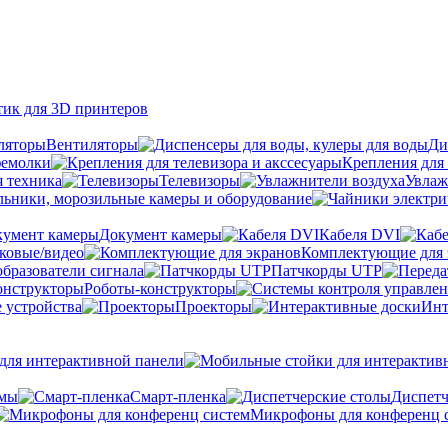
тик для 3D принтеров
Вентиляторы
Ди
фемолки
Крепления для 
я техника
Телевизоры
Увлаж
ьники, морозильные камеры и оборудование
Документ камеры
Кабеля DVI
уковые/видео
Комплектующие для 
бразователи сигнала
Патчкорды UTP
Роботы-конструкторы
 устройства
Проекторы
Инт
ля интерактивной панели
емы
Cмарт-пленка
Диспетч
Микрофоны для конференц 