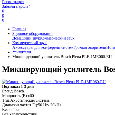
Регистрация
Забыли пароль?
0
0
0
Главная
Звуковое оборудование
Домашний звук
Коммерческий звук
Коммерческий звук
Аксессуары для конференц систем
Громкоговорители
Исто
Усилители
Микширующий усилитель Bosch Plena PLE-1ME060-EU
Микширующий усилитель Bos
Под заказ 1-3 дня
Бренд:
Bosch
Мощность (Вт):
60
Тип:
Акустическая система
Диапазон частот Гц:
50 Hz- 20kHz
Вес:
6.5 кг
Все характеристики