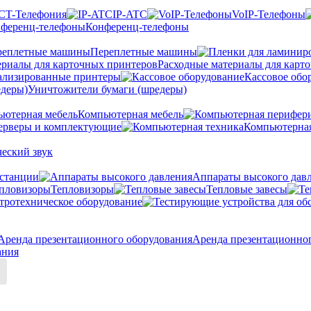
CT-Телефония
IP-ATC
VoIP-Телефоны
Конференц-телефоны
Переплетные машины
Расходные материалы для карт
ализированные принтеры
Кассовое обо
Уничтожители бумаги (шредеры)
Компьютерная мебель
ерверы и комплектующие
Компьютерная
еский звук
станции
Аппараты высокого дав
Тепловизоры
Тепловые завесы
тротехническое оборудование
Аренда презентационно
ания