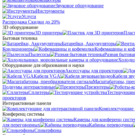
Компьютеры
Звуковое оборудование
Инструменты
Услуги
Распродажа
Скидки до 20%
3D оборудование
3D принтеры
Плас
Бытовая техника
Батарейки, Аккумуляторы
Кондиционеры
Кофемашины и ко
Пылесосы
Разная бытова
Холодил
Оборудование для образования и науки
Аксессуары для проекторов
Кабеля VGA
Кабеля зв
Масштабаторы, прео
Подиумы интерактивные
Презентеры
Сплитеры
Тестирующие
проекторов
Интерактивные панели
Комплектующие д
Конференц системы
Камеры для конференц сист
для переговорных
Кабины переводчика
Спикерфоны