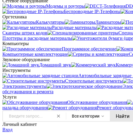
Сетевое оборудование
Модемы и роутеры
DE
Беспроводные IP-Телефоны
Оргтехника
Калькуляторы
Ламинаторы
Расходные материалы
Сканеры штрих кодов
Специ
Плоттеры и расходные материалы
Компьютеры
Программное обеспечение
Компьютерные комплектующие
С
Звуковое оборудование
Домашний звук
Коммерч
Инструменты
Автомобильные зарядные 
Строительные инструменты
Электроинструменты
Элек
обслуживания и ремонта
Услуги
Oбслуживание оборудования
наладка оборудования
Ремонт оборудов
Найти
Все категории
Личный кабинет
Вход