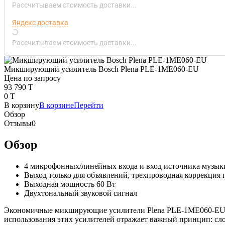
Рассчитываем стоимость доставки...
Яндекс доставка
Рассчитываем стоимость доставки...
Микширующий усилитель Bosch Plena PLE-1ME060-EU
Цена по запросу
93 790 T
0 T
В корзину
В корзине
Перейти
Обзор
Отзывы
0
Обзор
4 микрофонных/линейных входа и вход источника музык
Выход только для объявлений, трехпроводная коррекция 
Выходная мощность 60 Вт
Двухтональный звуковой сигнал
Экономичные микширующие усилители Plena PLE-1ME060-EU п
использования этих усилителей отражает важный принцип: сло