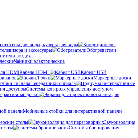
спенсеры для воды, кулеры для воды
телевизора и акссесуары
Обогреватели
нители воздуха
Чайники электрические
Кабеля HDMI
Кабеля USB
экранов
Лючки
Маркерные доски
Передатчики сигнала
Системы контроля управления доступом
ерактивные доски
Экраны для
Мобильные стойки для интерактивной панели
ерские столы
Звукоизоляция
систем
Системы бронирования