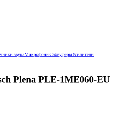
чники звука
Микрофоны
Сабвуферы
Усилители
ch Plena PLE-1ME060-EU