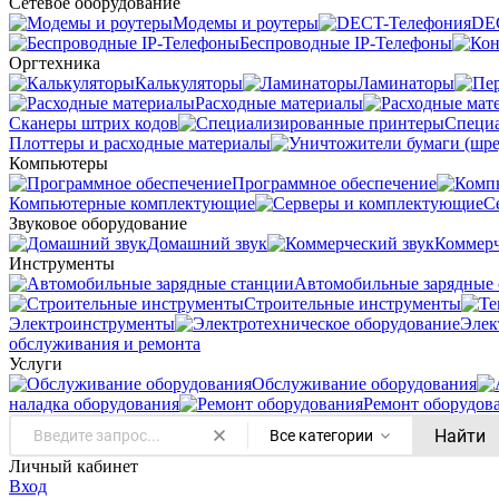
Сетевое оборудование
Модемы и роутеры
DE
Беспроводные IP-Телефоны
Оргтехника
Калькуляторы
Ламинаторы
Расходные материалы
Сканеры штрих кодов
Специ
Плоттеры и расходные материалы
Компьютеры
Программное обеспечение
Компьютерные комплектующие
С
Звуковое оборудование
Домашний звук
Коммерч
Инструменты
Автомобильные зарядные 
Строительные инструменты
Электроинструменты
Элек
обслуживания и ремонта
Услуги
Oбслуживание оборудования
наладка оборудования
Ремонт оборудов
Найти
Все категории
Личный кабинет
Вход