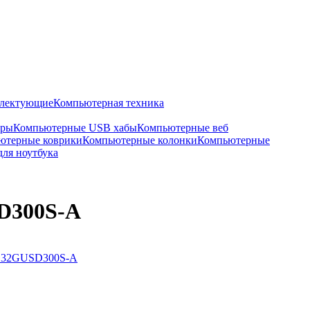
плектующие
Компьютерная техника
оры
Компьютерные USB хабы
Компьютерные веб
ютерные коврики
Компьютерные колонки
Компьютерные
для ноутбука
SD300S-A