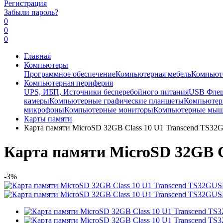
Регистрация
Забыли пароль?
0
0
0
Главная
Компьютеры
Программное обеспечение
Компьютерная мебель
Компьют
Компьютерная периферия
UPS, ИБП, Источники бесперебойного питания
USB Фле
камеры
Компьютерные графические планшеты
Компьютерн
микрофоны
Компьютерные мониторы
Компьютерные мы
Карты памяти
Карта памяти MicroSD 32GB Class 10 U1 Transcend TS3
Карта памяти MicroSD 32GB C
-3%