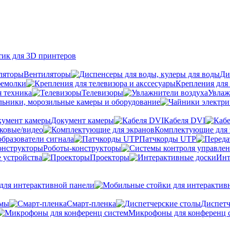
тик для 3D принтеров
Вентиляторы
Ди
фемолки
Крепления для 
я техника
Телевизоры
Увлаж
ьники, морозильные камеры и оборудование
Документ камеры
Кабеля DVI
уковые/видео
Комплектующие для 
бразователи сигнала
Патчкорды UTP
Роботы-конструкторы
 устройства
Проекторы
Инт
ля интерактивной панели
емы
Cмарт-пленка
Диспетч
Микрофоны для конференц 