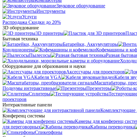
Компьютеры
Звуковое оборудование
Инструменты
Услуги
Распродажа
Скидки до 20%
3D оборудование
3D принтеры
Плас
Бытовая техника
Батарейки, Аккумуляторы
Кондиционеры
Кофемашины и ко
Пылесосы
Разная бытова
Холодил
Оборудование для образования и науки
Аксессуары для проекторов
Кабеля VGA
Кабеля зв
Масштабаторы, прео
Подиумы интерактивные
Презентеры
Сплитеры
Тестирующие
проекторов
Интерактивные панели
Комплектующие д
Конференц системы
Камеры для конференц сист
для переговорных
Кабины переводчика
Спикерфоны