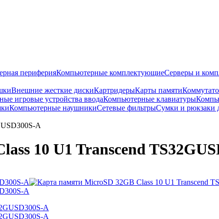
ерная периферия
Компьютерные комплектующие
Серверы и ком
шки
Внешние жесткие диски
Картридеры
Карты памяти
Коммутат
ые игровые устройства ввода
Компьютерные клавиатуры
Компь
шки
Компьютерные наушники
Сетевые фильтры
Сумки и рюкзаки 
2GUSD300S-A
lass 10 U1 Transcend TS32GU