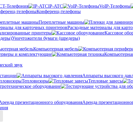
CT-Телефония
IP-ATC
VoIP-Телефоны
Конференц-телефоны
Переплетные машины
Расходные материалы для карт
ализированные принтеры
Кассовое обо
Уничтожители бумаги (шредеры)
Компьютерная мебель
ерверы и комплектующие
Компьютерная
еский звук
станции
Аппараты высокого дав
Тепловизоры
Тепловые завесы
тротехническое оборудование
Аренда презентационно
ания