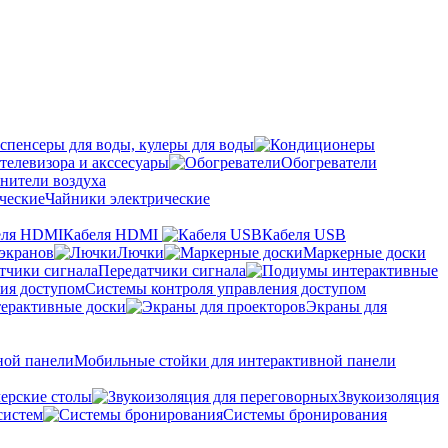
спенсеры для воды, кулеры для воды
телевизора и акссесуары
Обогреватели
нители воздуха
Чайники электрические
Кабеля HDMI
Кабеля USB
экранов
Лючки
Маркерные доски
Передатчики сигнала
Системы контроля управления доступом
ерактивные доски
Экраны для
Мобильные стойки для интерактивной панели
ерские столы
Звукоизоляция
систем
Системы бронирования