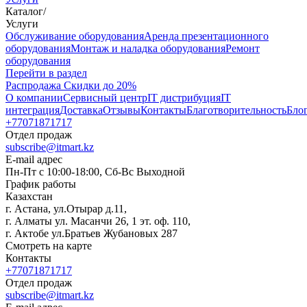
Каталог
/
Услуги
Oбслуживание оборудования
Аренда презентационного
оборудования
Монтаж и наладка оборудования
Ремонт
оборудования
Перейти в раздел
Распродажа
Скидки до 20%
О компании
Сервисный центр
IT дистрибуция
IT
интеграция
Доставка
Отзывы
Контакты
Благотворительность
Бло
+77071871717
Отдел продаж
subscribe@itmart.kz
E-mail адрес
Пн-Пт с 10:00-18:00, Сб-Вс Выходной
График работы
Казахстан
г. Астана, ул.Отырар д.11,
г. Алматы ул. Масанчи 26, 1 эт. оф. 110,
г. Актобе ул.Братьев Жубановых 287
Смотреть на карте
Контакты
+77071871717
Отдел продаж
subscribe@itmart.kz