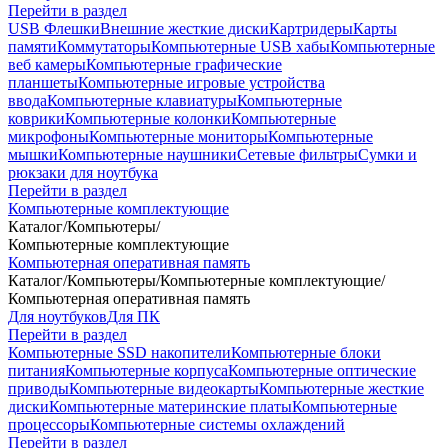
Перейти в раздел
USB Флешки
Внешние жесткие диски
Картридеры
Карты
памяти
Коммутаторы
Компьютерные USB хабы
Компьютерные
веб камеры
Компьютерные графические
планшеты
Компьютерные игровые устройства
ввода
Компьютерные клавиатуры
Компьютерные
коврики
Компьютерные колонки
Компьютерные
микрофоны
Компьютерные мониторы
Компьютерные
мышки
Компьютерные наушники
Сетевые фильтры
Сумки и
рюкзаки для ноутбука
Перейти в раздел
Компьютерные комплектующие
Каталог
/
Компьютеры
/
Компьютерные комплектующие
Компьютерная оперативная память
Каталог
/
Компьютеры
/
Компьютерные комплектующие
/
Компьютерная оперативная память
Для ноутбуков
Для ПК
Перейти в раздел
Компьютерные SSD накопители
Компьютерные блоки
питания
Компьютерные корпуса
Компьютерные оптические
приводы
Компьютерные видеокарты
Компьютерные жесткие
диски
Компьютерные материнские платы
Компьютерные
процессоры
Компьютерные системы охлаждений
Перейти в раздел