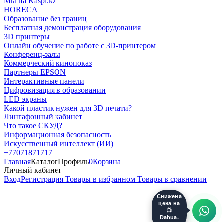
Мы на Kaspi.kz
HORECA
Образование без границ
Бесплатная демонстрация оборудования
3D принтеры
Онлайн обучение по работе с 3D-принтером
Конференц-залы
Коммерческий кинопоказ
Партнеры EPSON
Интерактивные панели
Цифровизация в образовании
LED экраны
Какой пластик нужен для 3D печати?
Лингафонный кабинет
Что такое СКУД?
Информационная безопасность
Искусственный интеллект (ИИ)
+77071871717
Главная
Каталог
Профиль
0
Корзина
Личный кабинет
Вход
Регистрация
Товары в избранном
Товары в сравнении
Снижена
цена на
📺
Dahua.