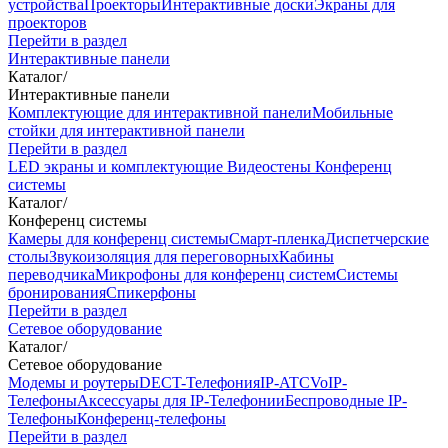
устройства
Проекторы
Интерактивные доски
Экраны для
проекторов
Перейти в раздел
Интерактивные панели
Каталог
/
Интерактивные панели
Комплектующие для интерактивной панели
Мобильные
стойки для интерактивной панели
Перейти в раздел
LED экраны и комплектующие
Видеостены
Конференц
системы
Каталог
/
Конференц системы
Камеры для конференц системы
Cмарт-пленка
Диспетчерские
столы
Звукоизоляция для переговорных
Кабины
переводчика
Микрофоны для конференц систем
Системы
бронирования
Спикерфоны
Перейти в раздел
Сетевое оборудование
Каталог
/
Сетевое оборудование
Модемы и роутеры
DECT-Телефония
IP-ATC
VoIP-
Телефоны
Аксессуары для IP-Телефонии
Беспроводные IP-
Телефоны
Конференц-телефоны
Перейти в раздел