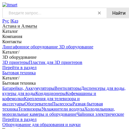
Найти
Рус
|
Қаз
Астана и Алматы
Каталог
Компания
Контакты
Лингафонное оборудование
3D оборудование
Каталог
/
3D оборудование
3D принтеры
Пластик для 3D принтеров
Перейти в раздел
Бытовая техника
Каталог
/
Бытовая техника
Батарейки, Аккумуляторы
Вентиляторы
Диспенсеры для воды,
кулеры для воды
Кондиционеры
Кофемашины и
кофемолки
Крепления для телевизора и
акссесуары
Обогреватели
Пылесосы
Разная бытовая
техника
Телевизоры
Увлажнители воздуха
Холодильники,
морозильные камеры и оборудование
Чайники электрические
Перейти в раздел
Оборудование для образования и науки