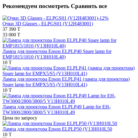
Рекомендуем посмотреть
Сравнить все
-12%
Очки 3D Glasses - ELPGS01 (V12H483001)
37 390 T
33 000 T
Лампа для проектора Epson ELPLP40 Spare lamp for
EMP1815/1810 (V13H010L40)
10 T
Лампа для проектора Epson ELPLP41 (лампа для проектора)
Spare lamp for EMPX5/S5 (V13H010L41)
10 T
Лампа для проектора Epson ELPLP49 Lamp for EH-
TW3000/2800/3800/5 V13H010L49
Цена по запросу
Лампа для проектора Epson ELPLP50 (V13H010L50
10 T