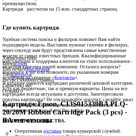
преимуществом.
Картридж
рассчитан на 15 млн. стандартных страниц.
Где купить картридж
Удобная система поиска и фильтров поможет Вам найти
подходящую модель. Выставив нужные галочки в фильтрах,
через секунду вам будут представлены самые качественные
модели от самых известных брендов. Квалифицированные
Характеристики
консультации и поддержка клиентов на этапе использования -
Бренд
Epson
визитная карточка нашей компании. Остались вопросы?
Тип печати
Матричная
Напишите в чат или позвоните, по указанным номерам
Тип
Картридж
телефонов на странице «
Контакты
».
Ресурс
15000000 страниц
В каталоге имеются картриджи различной ценовой категории.
Гарантия
3 мес
Есть как бюджетные, так и премиум варианты. Цены на все
Отзывы
0
картриджи всегда актуальны и доступны. Заинтересовала
покупка картриджа? Не откладывайте покупку, сделайте заказ
Картридж Epson, C13S015339BA PLQ-
прямо сейчас! Мы поможем вам сделать правильный и
максимально выгодный для Вас выбор.
20/20M Ribbon Cartridge Pack (3 pcs) -
BA ver отзывы
НАШИ ПРЕИМУЩЕСТВА.
Оперативная
доставка
товара курьерской службой.
0