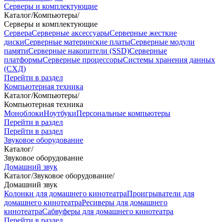
Серверы и комплектующие
Каталог
/
Компьютеры
/
Серверы и комплектующие
Сервера
Серверные аксессуары
Серверные жесткие
диски
Серверные материнские платы
Серверные модули
памяти
Серверные накопители (SSD)
Серверные
платформы
Серверные процессоры
Системы хранения данных
(СХД)
Перейти в раздел
Компьютерная техника
Каталог
/
Компьютеры
/
Компьютерная техника
Моноблоки
Ноутбуки
Персональные компьютеры
Перейти в раздел
Перейти в раздел
Звуковое оборудование
Каталог
/
Звуковое оборудование
Домашний звук
Каталог
/
Звуковое оборудование
/
Домашний звук
Колонки для домашнего кинотеатра
Проигрыватели для
домашнего кинотеатра
Ресиверы для домашнего
кинотеатра
Сабвуферы для домашнего кинотеатра
Перейти в раздел