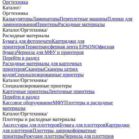
Оргтехника
Каталог
/
Оргтехника
Калькуляторы
Ламинаторы
Переплетные машины
Пленки для
ламинирования
Принтеры
Расходные материалы
Каталог
/
Оргтехника
/
Расходные материалы
Бумага для фотопечати
Картриджи для
принтеров
Термотрансферная лента EPSON
Офисная
бумага
Чернила для МФУ и принтеров
Перейти в раздел
Расходные материалы для карточных
принтеров
Сканеры
Сканеры штрих
кодов
Специализированные принтеры
Каталог
/
Оргтехника
/
Специализированные принтеры
Карточные принтеры
Ленточные принтеры
Перейти в раздел
Кассовое оборудование
МФУ
Плоттеры и расходные
материалы
Каталог
/
Оргтехника
/
Плоттеры и расходные материалы
Аксессуары для плоттеров
Бумага для плоттеров
Картриджи
для плоттеров
Плоттеры, широкоформатные
принтеры
Режущие плоттеры
Чернила для плоттеров