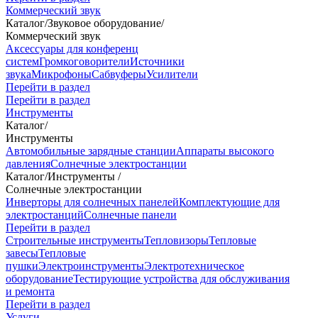
Коммерческий звук
Каталог
/
Звуковое оборудование
/
Коммерческий звук
Аксессуары для конференц
систем
Громкоговорители
Источники
звука
Микрофоны
Сабвуферы
Усилители
Перейти в раздел
Перейти в раздел
Инструменты
Каталог
/
Инструменты
Автомобильные зарядные станции
Аппараты высокого
давления
Солнечные электростанции
Каталог
/
Инструменты
/
Солнечные электростанции
Инверторы для солнечных панелей
Комплектующие для
электростанций
Солнечные панели
Перейти в раздел
Строительные инструменты
Тепловизоры
Тепловые
завесы
Тепловые
пушки
Электроинструменты
Электротехническое
оборудование
Тестирующие устройства для обслуживания
и ремонта
Перейти в раздел
Услуги