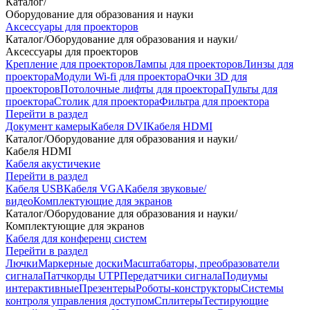
Каталог
/
Оборудование для образования и науки
Аксессуары для проекторов
Каталог
/
Оборудование для образования и науки
/
Аксессуары для проекторов
Крепление для проекторов
Лампы для проекторов
Линзы для
проектора
Модули Wi-fi для проектора
Очки 3D для
проекторов
Потолочные лифты для проектора
Пульты для
проектора
Столик для проектора
Фильтра для проектора
Перейти в раздел
Документ камеры
Кабеля DVI
Кабеля HDMI
Каталог
/
Оборудование для образования и науки
/
Кабеля HDMI
Кабеля акустичекие
Перейти в раздел
Кабеля USB
Кабеля VGA
Кабеля звуковые/
видео
Комплектующие для экранов
Каталог
/
Оборудование для образования и науки
/
Комплектующие для экранов
Кабеля для конференц систем
Перейти в раздел
Лючки
Маркерные доски
Масштабаторы, преобразователи
сигнала
Патчкорды UTP
Передатчики сигнала
Подиумы
интерактивные
Презентеры
Роботы-конструкторы
Системы
контроля управления доступом
Сплитеры
Тестирующие