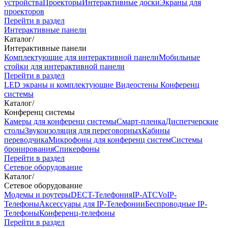
устройства
Проекторы
Интерактивные доски
Экраны для
проекторов
Перейти в раздел
Интерактивные панели
Каталог
/
Интерактивные панели
Комплектующие для интерактивной панели
Мобильные
стойки для интерактивной панели
Перейти в раздел
LED экраны и комплектующие
Видеостены
Конференц
системы
Каталог
/
Конференц системы
Камеры для конференц системы
Cмарт-пленка
Диспетчерские
столы
Звукоизоляция для переговорных
Кабины
переводчика
Микрофоны для конференц систем
Системы
бронирования
Спикерфоны
Перейти в раздел
Сетевое оборудование
Каталог
/
Сетевое оборудование
Модемы и роутеры
DECT-Телефония
IP-ATC
VoIP-
Телефоны
Аксессуары для IP-Телефонии
Беспроводные IP-
Телефоны
Конференц-телефоны
Перейти в раздел