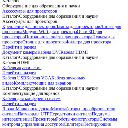
Каталог
/
Оборудование для образования и науки
Аксессуары для проекторов
Каталог
/
Оборудование для образования и науки
/
Аксессуары для проекторов
Крепление для проекторов
Лампы для проекторов
Линзы для
проектора
Модули Wi-fi для проектора
Очки 3D для
проекторов
Потолочные лифты для проектора
Пульты для
проектора
Столик для проектора
Фильтра для проектора
Перейти в раздел
Документ камеры
Кабеля DVI
Кабеля HDMI
Каталог
/
Оборудование для образования и науки
/
Кабеля HDMI
Кабеля акустичекие
Перейти в раздел
Кабеля USB
Кабеля VGA
Кабеля звуковые/
видео
Комплектующие для экранов
Каталог
/
Оборудование для образования и науки
/
Комплектующие для экранов
Кабеля для конференц систем
Перейти в раздел
Лючки
Маркерные доски
Масштабаторы, преобразователи
сигнала
Патчкорды UTP
Передатчики сигнала
Подиумы
интерактивные
Презентеры
Роботы-конструкторы
Системы
контроля управления доступом
Сплитеры
Тестирующие