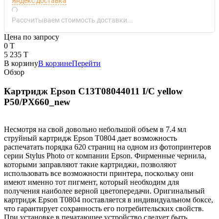
Яндекс доставка
Рассчитываем стоимость доставки...
Цена по запросу
0 T
5 235 T
В корзину
В корзине
Перейти
Обзор
Картридж Epson C13T08044011 I/C yellow
P50/PX660_new
Несмотря на свой довольно небольшой объем в 7.4 мл
струйный картридж Epson T0804 дает возможность
распечатать порядка 620 страниц на одном из фотопринтеров
серии Stylus Photo от компании Epson. Фирменные чернила,
которыми заправляют такие картриджи, позволяют
использовать все возможности принтера, поскольку они
имеют именно тот пигмент, который необходим для
получения наиболее верной цветопередачи. Оригинальный
картридж Epson T0804 поставляется в индивидуальном боксе,
что гарантирует сохранность его потребительских свойств.
При установке в печатающее устройство следует быть