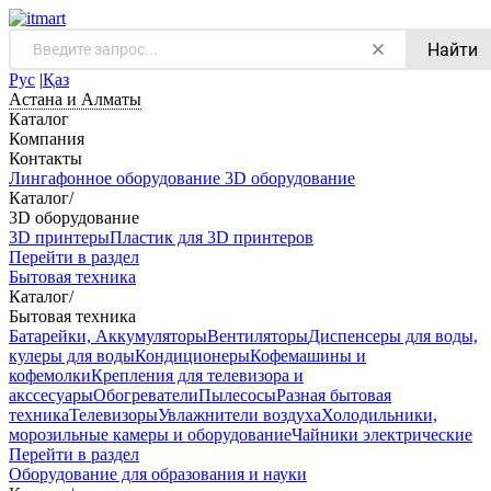
Найти
Рус
|
Қаз
Астана и Алматы
Каталог
Компания
Контакты
Лингафонное оборудование
3D оборудование
Каталог
/
3D оборудование
3D принтеры
Пластик для 3D принтеров
Перейти в раздел
Бытовая техника
Каталог
/
Бытовая техника
Батарейки, Аккумуляторы
Вентиляторы
Диспенсеры для воды,
кулеры для воды
Кондиционеры
Кофемашины и
кофемолки
Крепления для телевизора и
акссесуары
Обогреватели
Пылесосы
Разная бытовая
техника
Телевизоры
Увлажнители воздуха
Холодильники,
морозильные камеры и оборудование
Чайники электрические
Перейти в раздел
Оборудование для образования и науки