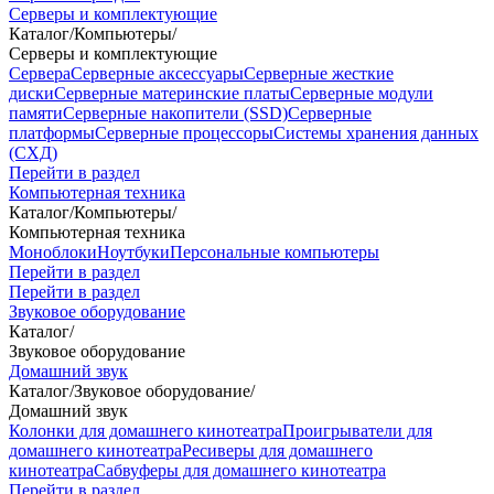
Серверы и комплектующие
Каталог
/
Компьютеры
/
Серверы и комплектующие
Сервера
Серверные аксессуары
Серверные жесткие
диски
Серверные материнские платы
Серверные модули
памяти
Серверные накопители (SSD)
Серверные
платформы
Серверные процессоры
Системы хранения данных
(СХД)
Перейти в раздел
Компьютерная техника
Каталог
/
Компьютеры
/
Компьютерная техника
Моноблоки
Ноутбуки
Персональные компьютеры
Перейти в раздел
Перейти в раздел
Звуковое оборудование
Каталог
/
Звуковое оборудование
Домашний звук
Каталог
/
Звуковое оборудование
/
Домашний звук
Колонки для домашнего кинотеатра
Проигрыватели для
домашнего кинотеатра
Ресиверы для домашнего
кинотеатра
Сабвуферы для домашнего кинотеатра
Перейти в раздел