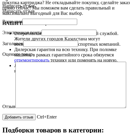
покупка картриджа? Не откладывайте покупку, сделайте заказ
Написать отзыв
прямо сейчас! Мы поможем вам сделать правильный и
Написать отзыв
максимально выгодный для Вас выбор.
Ваше имя
НАШИ ПРЕИМУЩЕСТВА.
Электронная почта
Оперативная
доставка
товара курьерской службой.
Жители других городов Казахстана могут
Заголовок
воспользоваться услугами транспортных компаний.
Дилерская гарантия на всю технику. При поломке
Оцените товар
машины в рамках гарантийного срока обязуемся
отремонтировать
технику или поменять на новую.
Любые способы
оплаты
: наличные, безналичные,
наложенный платеж.
Отзыв
Ctrl+Enter
Подборки товаров в категории: