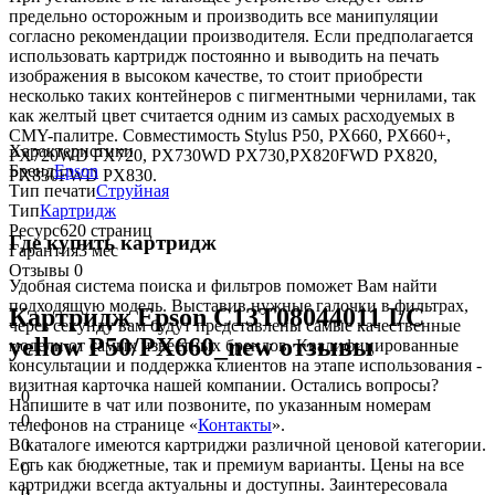
предельно осторожным и производить все манипуляции
согласно рекомендации производителя. Если предполагается
использовать картридж постоянно и выводить на печать
изображения в высоком качестве, то стоит приобрести
несколько таких контейнеров с пигментными чернилами, так
как желтый цвет считается одним из самых расходуемых в
CMY-палитре. Совместимость Stylus P50, PX660, PX660+,
Характеристики
PX720WD PX720, PX730WD PX730,PX820FWD PX820,
Бренд
Epson
PX830FWD PX830.
Тип печати
Струйная
Тип
Картридж
Ресурс
620 страниц
Где купить картридж
Гарантия
3 мес
Отзывы
0
Удобная система поиска и фильтров поможет Вам найти
подходящую модель. Выставив нужные галочки в фильтрах,
Картридж Epson C13T08044011 I/C
через секунду вам будут представлены самые качественные
yellow P50/PX660_new отзывы
модели от самых известных брендов. Квалифицированные
консультации и поддержка клиентов на этапе использования -
визитная карточка нашей компании. Остались вопросы?
0
Напишите в чат или позвоните, по указанным номерам
0
телефонов на странице «
Контакты
».
В каталоге имеются картриджи различной ценовой категории.
0
Есть как бюджетные, так и премиум варианты. Цены на все
0
картриджи всегда актуальны и доступны. Заинтересовала
0