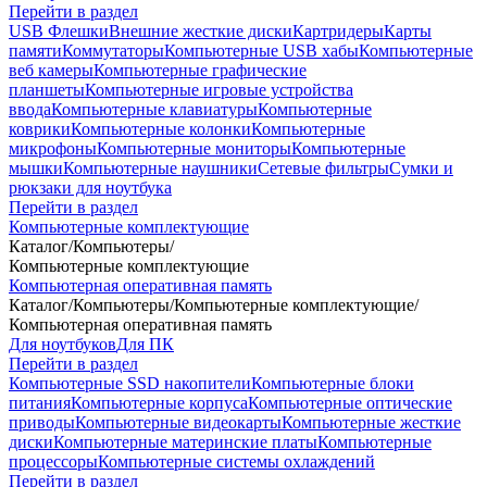
Перейти в раздел
USB Флешки
Внешние жесткие диски
Картридеры
Карты
памяти
Коммутаторы
Компьютерные USB хабы
Компьютерные
веб камеры
Компьютерные графические
планшеты
Компьютерные игровые устройства
ввода
Компьютерные клавиатуры
Компьютерные
коврики
Компьютерные колонки
Компьютерные
микрофоны
Компьютерные мониторы
Компьютерные
мышки
Компьютерные наушники
Сетевые фильтры
Сумки и
рюкзаки для ноутбука
Перейти в раздел
Компьютерные комплектующие
Каталог
/
Компьютеры
/
Компьютерные комплектующие
Компьютерная оперативная память
Каталог
/
Компьютеры
/
Компьютерные комплектующие
/
Компьютерная оперативная память
Для ноутбуков
Для ПК
Перейти в раздел
Компьютерные SSD накопители
Компьютерные блоки
питания
Компьютерные корпуса
Компьютерные оптические
приводы
Компьютерные видеокарты
Компьютерные жесткие
диски
Компьютерные материнские платы
Компьютерные
процессоры
Компьютерные системы охлаждений
Перейти в раздел