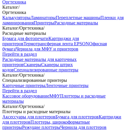
Оргтехника
Каталог
/
Оргтехника
Калькуляторы
Ламинаторы
Переплетные машины
Пленки для
ламинирования
Принтеры
Расходные материалы
Каталог
/
Оргтехника
/
Расходные материалы
Бумага для фотопечати
Картриджи для
принтеров
Термотрансферная лента EPSON
Офисная
бумага
Чернила для МФУ и принтеров
Перейти в раздел
Расходные материалы для карточных
принтеров
Сканеры
Сканеры штрих
кодов
Специализированные принтеры
Каталог
/
Оргтехника
/
Специализированные принтеры
Карточные принтеры
Ленточные принтеры
Перейти в раздел
Кассовое оборудование
МФУ
Плоттеры и расходные
материалы
Каталог
/
Оргтехника
/
Плоттеры и расходные материалы
Аксессуары для плоттеров
Бумага для плоттеров
Картриджи
для плоттеров
Плоттеры, широкоформатные
принтеры
Режущие плоттеры
Чернила для плоттеров