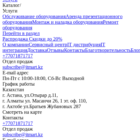
Каталог
/
Услуги
Oбслуживание оборудования
Аренда презентационного
оборудования
Монтаж и наладка оборудования
Ремонт
оборудования
Перейти в раздел
Распродажа
Скидки до 20%
О компании
Сервисный центр
IT дистрибуция
IT
интеграция
Доставка
Отзывы
Контакты
Благотворительность
Бло
+77071871717
Отдел продаж
subscribe@itmart.kz
E-mail адрес
Пн-Пт с 10:00-18:00, Сб-Вс Выходной
График работы
Казахстан
г. Астана, ул.Отырар д.11,
г. Алматы ул. Масанчи 26, 1 эт. оф. 110,
г. Актобе ул.Братьев Жубановых 287
Смотреть на карте
Контакты
+77071871717
Отдел продаж
subscribe@itmart.kz