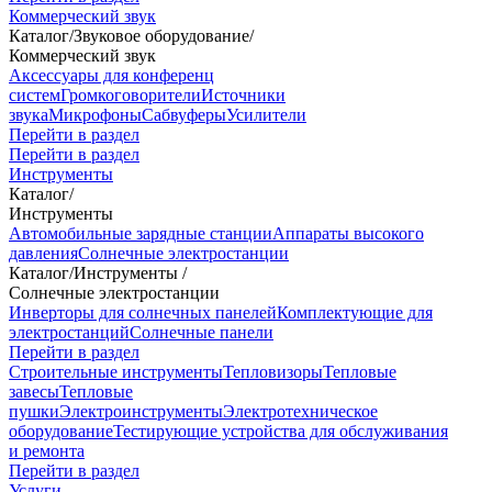
Коммерческий звук
Каталог
/
Звуковое оборудование
/
Коммерческий звук
Аксессуары для конференц
систем
Громкоговорители
Источники
звука
Микрофоны
Сабвуферы
Усилители
Перейти в раздел
Перейти в раздел
Инструменты
Каталог
/
Инструменты
Автомобильные зарядные станции
Аппараты высокого
давления
Солнечные электростанции
Каталог
/
Инструменты
/
Солнечные электростанции
Инверторы для солнечных панелей
Комплектующие для
электростанций
Солнечные панели
Перейти в раздел
Строительные инструменты
Тепловизоры
Тепловые
завесы
Тепловые
пушки
Электроинструменты
Электротехническое
оборудование
Тестирующие устройства для обслуживания
и ремонта
Перейти в раздел
Услуги