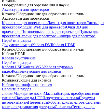
Каталог
/
Оборудование для образования и науки
Аксессуары для проекторов
Каталог
/
Оборудование для образования и науки
/
Аксессуары для проекторов
Крепление для проекторов
Лампы для проекторов
Линзы для
проектора
Модули Wi-fi для проектора
Очки 3D для
проекторов
Потолочные лифты для проектора
Пульты для
проектора
Столик для проектора
Фильтра для проектора
Перейти в раздел
Документ камеры
Кабеля DVI
Кабеля HDMI
Каталог
/
Оборудование для образования и науки
/
Кабеля HDMI
Кабеля акустичекие
Перейти в раздел
Кабеля USB
Кабеля VGA
Кабеля звуковые/
видео
Комплектующие для экранов
Каталог
/
Оборудование для образования и науки
/
Комплектующие для экранов
Кабеля для конференц систем
Перейти в раздел
Лючки
Маркерные доски
Масштабаторы, преобразователи
сигнала
Патчкорды UTP
Передатчики сигнала
Подиумы
интерактивные
Презентеры
Роботы-конструкторы
Системы
контроля управления доступом
Сплитеры
Тестирующие