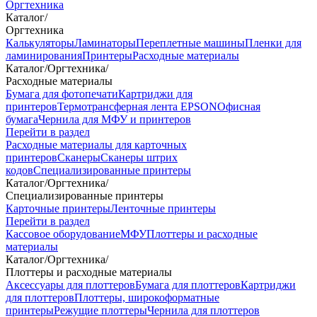
Оргтехника
Каталог
/
Оргтехника
Калькуляторы
Ламинаторы
Переплетные машины
Пленки для
ламинирования
Принтеры
Расходные материалы
Каталог
/
Оргтехника
/
Расходные материалы
Бумага для фотопечати
Картриджи для
принтеров
Термотрансферная лента EPSON
Офисная
бумага
Чернила для МФУ и принтеров
Перейти в раздел
Расходные материалы для карточных
принтеров
Сканеры
Сканеры штрих
кодов
Специализированные принтеры
Каталог
/
Оргтехника
/
Специализированные принтеры
Карточные принтеры
Ленточные принтеры
Перейти в раздел
Кассовое оборудование
МФУ
Плоттеры и расходные
материалы
Каталог
/
Оргтехника
/
Плоттеры и расходные материалы
Аксессуары для плоттеров
Бумага для плоттеров
Картриджи
для плоттеров
Плоттеры, широкоформатные
принтеры
Режущие плоттеры
Чернила для плоттеров