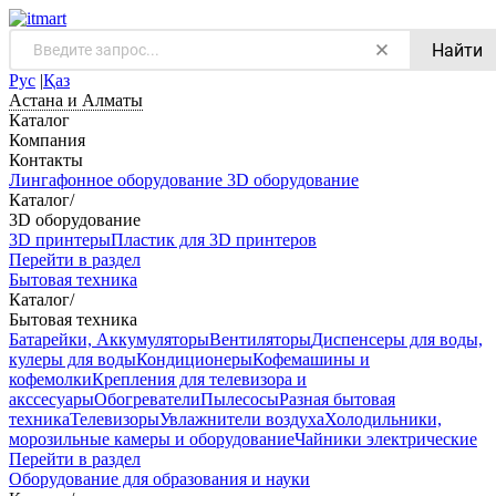
Найти
Рус
|
Қаз
Астана и Алматы
Каталог
Компания
Контакты
Лингафонное оборудование
3D оборудование
Каталог
/
3D оборудование
3D принтеры
Пластик для 3D принтеров
Перейти в раздел
Бытовая техника
Каталог
/
Бытовая техника
Батарейки, Аккумуляторы
Вентиляторы
Диспенсеры для воды,
кулеры для воды
Кондиционеры
Кофемашины и
кофемолки
Крепления для телевизора и
акссесуары
Обогреватели
Пылесосы
Разная бытовая
техника
Телевизоры
Увлажнители воздуха
Холодильники,
морозильные камеры и оборудование
Чайники электрические
Перейти в раздел
Оборудование для образования и науки