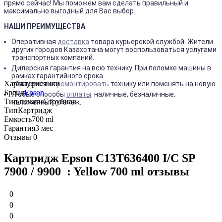
прямо сейчас! Мы поможем вам сделать правильный и
максимально выгодный для Вас выбор.
НАШИ ПРЕИМУЩЕСТВА
Оперативная
доставка
товара курьерской службой. Жители
других городов Казахстана могут воспользоваться услугами
транспортных компаний.
Дилерская гарантия на всю технику. При поломке машины в
рамках гарантийного срока
Характеристики
обязуемся
отремонтировать
технику или поменять на новую.
Бренд
Epson
Любые способы
оплаты
: наличные, безналичные,
Тип печати
Струйная
наложенный платеж.
Тип
Картридж
Емкость
700 ml
Гарантия
3 мес
Отзывы
0
Картридж Epson C13T636400 I/C SP
7900 / 9900 : Yellow 700 ml отзывы
0
0
0