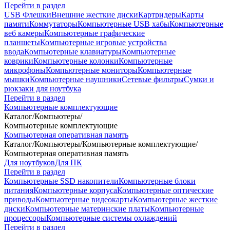
Перейти в раздел
USB Флешки
Внешние жесткие диски
Картридеры
Карты
памяти
Коммутаторы
Компьютерные USB хабы
Компьютерные
веб камеры
Компьютерные графические
планшеты
Компьютерные игровые устройства
ввода
Компьютерные клавиатуры
Компьютерные
коврики
Компьютерные колонки
Компьютерные
микрофоны
Компьютерные мониторы
Компьютерные
мышки
Компьютерные наушники
Сетевые фильтры
Сумки и
рюкзаки для ноутбука
Перейти в раздел
Компьютерные комплектующие
Каталог
/
Компьютеры
/
Компьютерные комплектующие
Компьютерная оперативная память
Каталог
/
Компьютеры
/
Компьютерные комплектующие
/
Компьютерная оперативная память
Для ноутбуков
Для ПК
Перейти в раздел
Компьютерные SSD накопители
Компьютерные блоки
питания
Компьютерные корпуса
Компьютерные оптические
приводы
Компьютерные видеокарты
Компьютерные жесткие
диски
Компьютерные материнские платы
Компьютерные
процессоры
Компьютерные системы охлаждений
Перейти в раздел