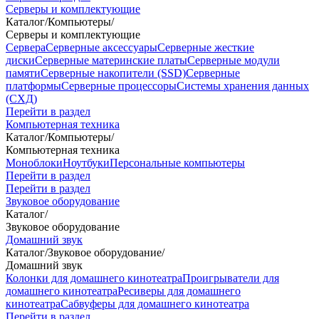
Серверы и комплектующие
Каталог
/
Компьютеры
/
Серверы и комплектующие
Сервера
Серверные аксессуары
Серверные жесткие
диски
Серверные материнские платы
Серверные модули
памяти
Серверные накопители (SSD)
Серверные
платформы
Серверные процессоры
Системы хранения данных
(СХД)
Перейти в раздел
Компьютерная техника
Каталог
/
Компьютеры
/
Компьютерная техника
Моноблоки
Ноутбуки
Персональные компьютеры
Перейти в раздел
Перейти в раздел
Звуковое оборудование
Каталог
/
Звуковое оборудование
Домашний звук
Каталог
/
Звуковое оборудование
/
Домашний звук
Колонки для домашнего кинотеатра
Проигрыватели для
домашнего кинотеатра
Ресиверы для домашнего
кинотеатра
Сабвуферы для домашнего кинотеатра
Перейти в раздел