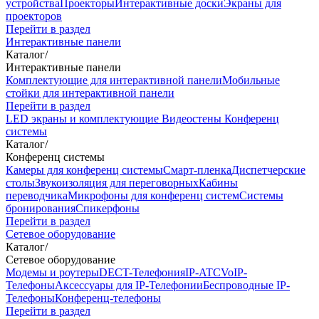
устройства
Проекторы
Интерактивные доски
Экраны для
проекторов
Перейти в раздел
Интерактивные панели
Каталог
/
Интерактивные панели
Комплектующие для интерактивной панели
Мобильные
стойки для интерактивной панели
Перейти в раздел
LED экраны и комплектующие
Видеостены
Конференц
системы
Каталог
/
Конференц системы
Камеры для конференц системы
Cмарт-пленка
Диспетчерские
столы
Звукоизоляция для переговорных
Кабины
переводчика
Микрофоны для конференц систем
Системы
бронирования
Спикерфоны
Перейти в раздел
Сетевое оборудование
Каталог
/
Сетевое оборудование
Модемы и роутеры
DECT-Телефония
IP-ATC
VoIP-
Телефоны
Аксессуары для IP-Телефонии
Беспроводные IP-
Телефоны
Конференц-телефоны
Перейти в раздел