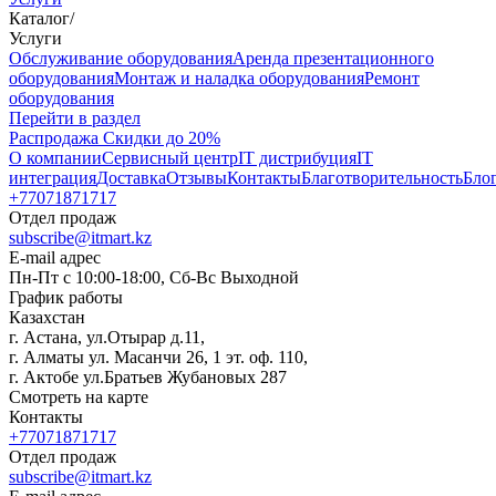
Каталог
/
Услуги
Oбслуживание оборудования
Аренда презентационного
оборудования
Монтаж и наладка оборудования
Ремонт
оборудования
Перейти в раздел
Распродажа
Скидки до 20%
О компании
Сервисный центр
IT дистрибуция
IT
интеграция
Доставка
Отзывы
Контакты
Благотворительность
Бло
+77071871717
Отдел продаж
subscribe@itmart.kz
E-mail адрес
Пн-Пт с 10:00-18:00, Сб-Вс Выходной
График работы
Казахстан
г. Астана, ул.Отырар д.11,
г. Алматы ул. Масанчи 26, 1 эт. оф. 110,
г. Актобе ул.Братьев Жубановых 287
Смотреть на карте
Контакты
+77071871717
Отдел продаж
subscribe@itmart.kz