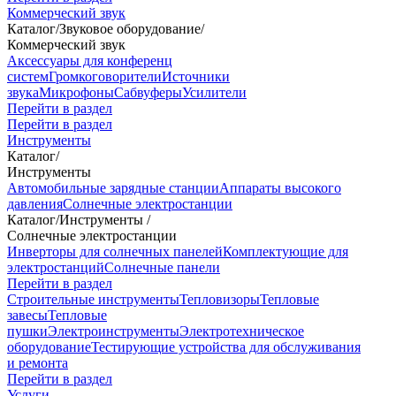
Коммерческий звук
Каталог
/
Звуковое оборудование
/
Коммерческий звук
Аксессуары для конференц
систем
Громкоговорители
Источники
звука
Микрофоны
Сабвуферы
Усилители
Перейти в раздел
Перейти в раздел
Инструменты
Каталог
/
Инструменты
Автомобильные зарядные станции
Аппараты высокого
давления
Солнечные электростанции
Каталог
/
Инструменты
/
Солнечные электростанции
Инверторы для солнечных панелей
Комплектующие для
электростанций
Солнечные панели
Перейти в раздел
Строительные инструменты
Тепловизоры
Тепловые
завесы
Тепловые
пушки
Электроинструменты
Электротехническое
оборудование
Тестирующие устройства для обслуживания
и ремонта
Перейти в раздел
Услуги