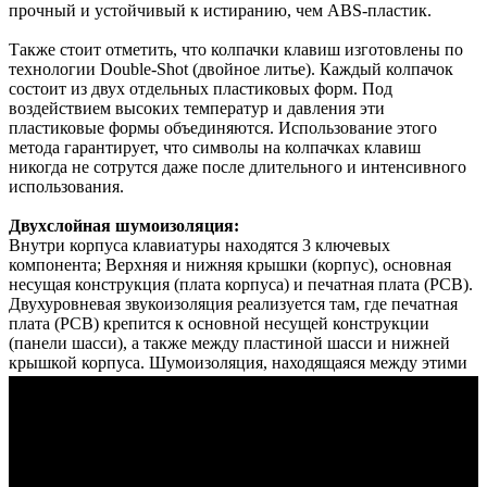
прочный и устойчивый к истиранию, чем ABS-пластик.
Также стоит отметить, что колпачки клавиш изготовлены по
технологии Double-Shot (двойное литье). Каждый колпачок
состоит из двух отдельных пластиковых форм. Под
воздействием высоких температур и давления эти
пластиковые формы объединяются. Использование этого
метода гарантирует, что символы на колпачках клавиш
никогда не сотрутся даже после длительного и интенсивного
использования.
Двухслойная шумоизоляция:
Внутри корпуса клавиатуры находятся 3 ключевых
компонента; Верхняя и нижняя крышки (корпус), основная
несущая конструкция (плата корпуса) и печатная плата (PCB).
Двухуровневая звукоизоляция реализуется там, где печатная
плата (PCB) крепится к основной несущей конструкции
(панели шасси), а также между пластиной шасси и нижней
крышкой корпуса. Шумоизоляция, находящаяся между этими
частями, выполнена из специального звукопоглощающего
пенопласта.
Hot Swap:
Переключатели можно заменить, не разбирая клавиатуру.
Больше нет необходимости в демонтажном утюге. Эта