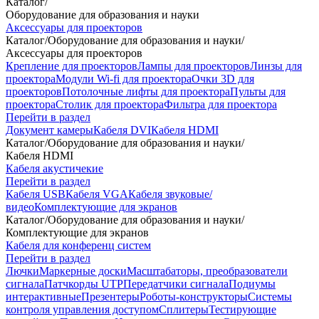
Каталог
/
Оборудование для образования и науки
Аксессуары для проекторов
Каталог
/
Оборудование для образования и науки
/
Аксессуары для проекторов
Крепление для проекторов
Лампы для проекторов
Линзы для
проектора
Модули Wi-fi для проектора
Очки 3D для
проекторов
Потолочные лифты для проектора
Пульты для
проектора
Столик для проектора
Фильтра для проектора
Перейти в раздел
Документ камеры
Кабеля DVI
Кабеля HDMI
Каталог
/
Оборудование для образования и науки
/
Кабеля HDMI
Кабеля акустичекие
Перейти в раздел
Кабеля USB
Кабеля VGA
Кабеля звуковые/
видео
Комплектующие для экранов
Каталог
/
Оборудование для образования и науки
/
Комплектующие для экранов
Кабеля для конференц систем
Перейти в раздел
Лючки
Маркерные доски
Масштабаторы, преобразователи
сигнала
Патчкорды UTP
Передатчики сигнала
Подиумы
интерактивные
Презентеры
Роботы-конструкторы
Системы
контроля управления доступом
Сплитеры
Тестирующие