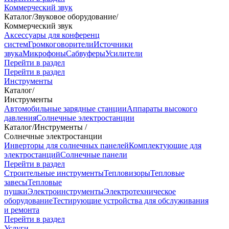
Коммерческий звук
Каталог
/
Звуковое оборудование
/
Коммерческий звук
Аксессуары для конференц
систем
Громкоговорители
Источники
звука
Микрофоны
Сабвуферы
Усилители
Перейти в раздел
Перейти в раздел
Инструменты
Каталог
/
Инструменты
Автомобильные зарядные станции
Аппараты высокого
давления
Солнечные электростанции
Каталог
/
Инструменты
/
Солнечные электростанции
Инверторы для солнечных панелей
Комплектующие для
электростанций
Солнечные панели
Перейти в раздел
Строительные инструменты
Тепловизоры
Тепловые
завесы
Тепловые
пушки
Электроинструменты
Электротехническое
оборудование
Тестирующие устройства для обслуживания
и ремонта
Перейти в раздел
Услуги