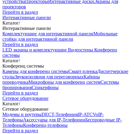
устройства
Проекторы
Интерактивные доски
Экраны для
проекторов
Перейти в раздел
Интерактивные панели
Каталог
/
Интерактивные панели
Комплектующие для интерактивной панели
Мобильные
стойки для интерактивной панели
Перейти в раздел
LED экраны и комплектующие
Видеостены
Конференц
системы
Каталог
/
Конференц системы
Камеры для конференц системы
Cмарт-пленка
Диспетчерские
столы
Звукоизоляция для переговорных
Кабины
переводчика
Микрофоны для конференц систем
Системы
бронирования
Спикерфоны
Перейти в раздел
Сетевое оборудование
Каталог
/
Сетевое оборудование
Модемы и роутеры
DECT-Телефония
IP-ATC
VoIP-
Телефоны
Аксессуары для IP-Телефонии
Беспроводные IP-
Телефоны
Конференц-телефоны
Перейти в раздел