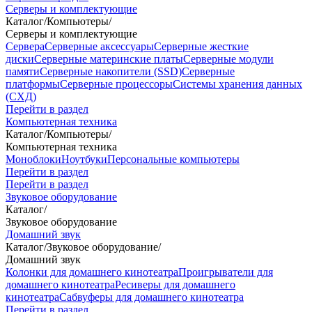
Серверы и комплектующие
Каталог
/
Компьютеры
/
Серверы и комплектующие
Сервера
Серверные аксессуары
Серверные жесткие
диски
Серверные материнские платы
Серверные модули
памяти
Серверные накопители (SSD)
Серверные
платформы
Серверные процессоры
Системы хранения данных
(СХД)
Перейти в раздел
Компьютерная техника
Каталог
/
Компьютеры
/
Компьютерная техника
Моноблоки
Ноутбуки
Персональные компьютеры
Перейти в раздел
Перейти в раздел
Звуковое оборудование
Каталог
/
Звуковое оборудование
Домашний звук
Каталог
/
Звуковое оборудование
/
Домашний звук
Колонки для домашнего кинотеатра
Проигрыватели для
домашнего кинотеатра
Ресиверы для домашнего
кинотеатра
Сабвуферы для домашнего кинотеатра
Перейти в раздел