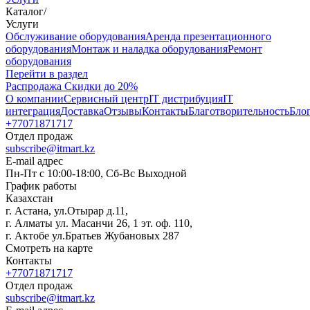
Каталог
/
Услуги
Oбслуживание оборудования
Аренда презентационного
оборудования
Монтаж и наладка оборудования
Ремонт
оборудования
Перейти в раздел
Распродажа
Скидки до 20%
О компании
Сервисный центр
IT дистрибуция
IT
интеграция
Доставка
Отзывы
Контакты
Благотворительность
Бло
+77071871717
Отдел продаж
subscribe@itmart.kz
E-mail адрес
Пн-Пт с 10:00-18:00, Сб-Вс Выходной
График работы
Казахстан
г. Астана, ул.Отырар д.11,
г. Алматы ул. Масанчи 26, 1 эт. оф. 110,
г. Актобе ул.Братьев Жубановых 287
Смотреть на карте
Контакты
+77071871717
Отдел продаж
subscribe@itmart.kz