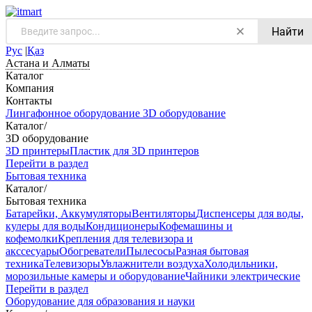
Найти
Рус
|
Қаз
Астана и Алматы
Каталог
Компания
Контакты
Лингафонное оборудование
3D оборудование
Каталог
/
3D оборудование
3D принтеры
Пластик для 3D принтеров
Перейти в раздел
Бытовая техника
Каталог
/
Бытовая техника
Батарейки, Аккумуляторы
Вентиляторы
Диспенсеры для воды,
кулеры для воды
Кондиционеры
Кофемашины и
кофемолки
Крепления для телевизора и
акссесуары
Обогреватели
Пылесосы
Разная бытовая
техника
Телевизоры
Увлажнители воздуха
Холодильники,
морозильные камеры и оборудование
Чайники электрические
Перейти в раздел
Оборудование для образования и науки