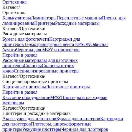
Оргтехника
Каталог
/
Оргтехника
Калькуляторы
Ламинаторы
Переплетные машины
Пленки для
ламинирования
Принтеры
Расходные материалы
Каталог
/
Оргтехника
/
Расходные материалы
Бумага для фотопечати
Картриджи для
принтеров
Термотрансферная лента EPSON
Офисная
бумага
Чернила для МФУ и принтеров
Перейти в раздел
Расходные материалы для карточных
принтеров
Сканеры
Сканеры штрих
кодов
Специализированные принтеры
Каталог
/
Оргтехника
/
Специализированные принтеры
Карточные принтеры
Ленточные принтеры
Перейти в раздел
Кассовое оборудование
МФУ
Плоттеры и расходные
материалы
Каталог
/
Оргтехника
/
Плоттеры и расходные материалы
Аксессуары для плоттеров
Бумага для плоттеров
Картриджи
для плоттеров
Плоттеры, широкоформатные
принтеры
Режущие плоттеры
Чернила для плоттеров