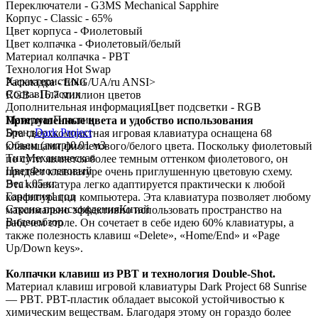
Переключатели - G3MS Mechanical Sapphire
Корпус - Classic - 65%
Цвет корпуса - Фиолетовый
Цвет колпачка - Фиолетовый/белый
Материал колпачка - PBT
Технология Hot Swap
Характеристики
Раскладка - ENG/UA/ru ANSI>
Состав
Пластик
RGB - 16.7 миллион цветов
Дополнительная информация
Цвет подсветки - RGB
Материал
Пластик
Приглушенные цвета и удобство использования
Бренд
Dark Project
Эта сверхкомпактная игровая клавиатура оснащена 68
Объем (литр)
0.01 м3
клавишами фиолетового/белого цвета. Поскольку фиолетовый
Тип
Механическая
по сути является более темным оттенком фиолетового, он
Цвет
Фиолетовый
придает клавиатуре очень приглушенную цветовую схему.
Вес
1.05 кг
Эта клавиатура легко адаптируется практически к любой
Гарантия
1 год
конфигурации компьютера. Эта клавиатура позволяет любому
Страна происхождения
Китай
максимально эффективно использовать пространство на
Видеообзор
рабочем столе. Он сочетает в себе идею 60% клавиатуры, а
также полезность клавиш «Delete», «Home/End» и «Page
Up/Down keys».
Колпачки клавиш из PBT и технология Double-Shot.
Материал клавиш игровой клавиатуры Dark Project 68 Sunrise
— PBT. PBT-пластик обладает высокой устойчивостью к
химическим веществам. Благодаря этому он гораздо более