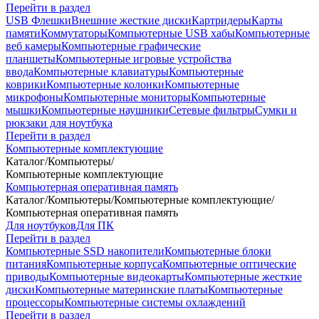
Перейти в раздел
USB Флешки
Внешние жесткие диски
Картридеры
Карты
памяти
Коммутаторы
Компьютерные USB хабы
Компьютерные
веб камеры
Компьютерные графические
планшеты
Компьютерные игровые устройства
ввода
Компьютерные клавиатуры
Компьютерные
коврики
Компьютерные колонки
Компьютерные
микрофоны
Компьютерные мониторы
Компьютерные
мышки
Компьютерные наушники
Сетевые фильтры
Сумки и
рюкзаки для ноутбука
Перейти в раздел
Компьютерные комплектующие
Каталог
/
Компьютеры
/
Компьютерные комплектующие
Компьютерная оперативная память
Каталог
/
Компьютеры
/
Компьютерные комплектующие
/
Компьютерная оперативная память
Для ноутбуков
Для ПК
Перейти в раздел
Компьютерные SSD накопители
Компьютерные блоки
питания
Компьютерные корпуса
Компьютерные оптические
приводы
Компьютерные видеокарты
Компьютерные жесткие
диски
Компьютерные материнские платы
Компьютерные
процессоры
Компьютерные системы охлаждений
Перейти в раздел