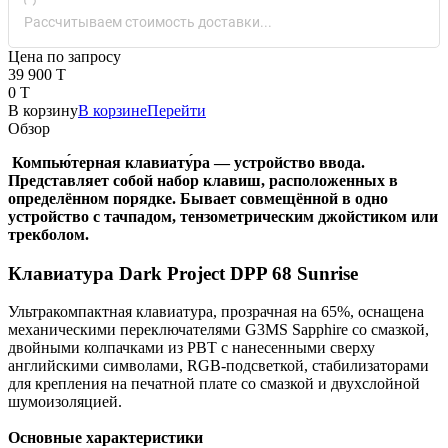
Рассчитываем стоимость доставки...
Цена по запросу
39 900 T
0 T
В корзину
В корзине
Перейти
Обзор
Компью́терная клавиату́ра — устройство ввода.
Представляет собой набор клавиш, расположенных в
определённом порядке. Бывает совмещённой в одно
устройство с тачпадом, тензометрическим джойстиком или
трекболом.
Клавиатура Dark Project DPP 68 Sunrise
Ультракомпактная клавиатура, прозрачная на 65%, оснащена
механическими переключателями G3MS Sapphire со смазкой,
двойными колпачками из PBT с нанесенными сверху
английскими символами, RGB-подсветкой, стабилизаторами
для крепления на печатной плате со смазкой и двухслойной
шумоизоляцией.
Основные характеристики