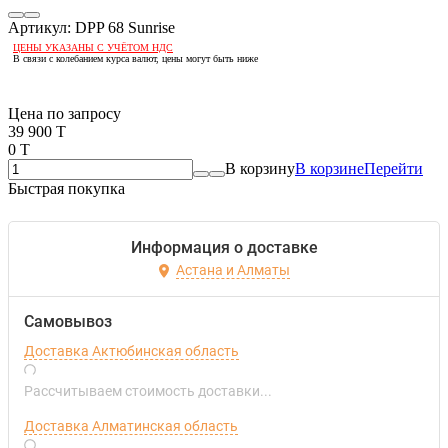
Артикул:
DPP 68 Sunrise
ЦЕНЫ УКАЗАНЫ С УЧЁТОМ НДС
В связи с колебанием курса валют, цены могут быть ниже
Если оптом, то дешевле!
Цена по запросу
39 900 T
0 T
В корзину
В корзине
Перейти
Быстрая покупка
Информация о доставке
Астана и Алматы
Самовывоз
Доставка Актюбинская область
Рассчитываем стоимость доставки...
Доставка Алматинская область