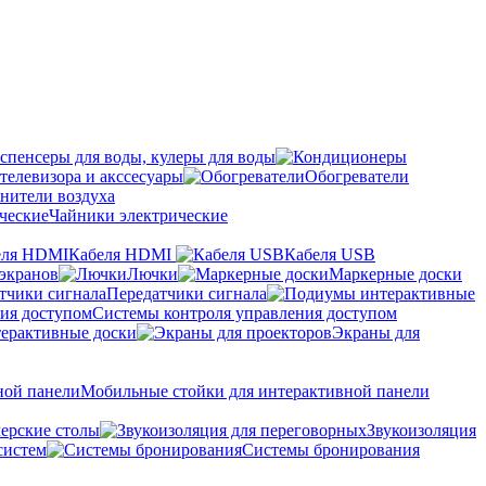
спенсеры для воды, кулеры для воды
телевизора и акссесуары
Обогреватели
нители воздуха
Чайники электрические
Кабеля HDMI
Кабеля USB
экранов
Лючки
Маркерные доски
Передатчики сигнала
Системы контроля управления доступом
ерактивные доски
Экраны для
Мобильные стойки для интерактивной панели
ерские столы
Звукоизоляция
систем
Системы бронирования