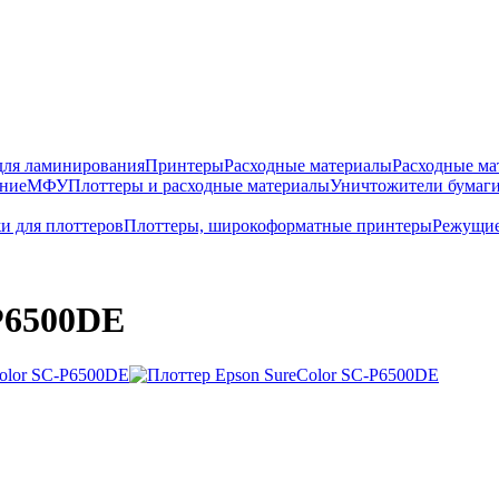
для ламинирования
Принтеры
Расходные материалы
Расходные ма
ание
МФУ
Плоттеры и расходные материалы
Уничтожители бумаги
и для плоттеров
Плоттеры, широкоформатные принтеры
Режущие
P6500DE