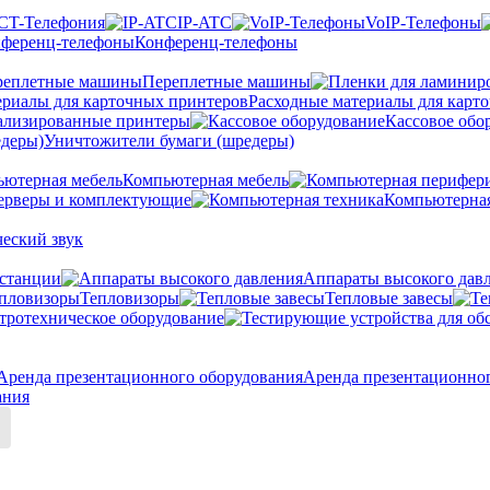
CT-Телефония
IP-ATC
VoIP-Телефоны
Конференц-телефоны
Переплетные машины
Расходные материалы для карт
ализированные принтеры
Кассовое обо
Уничтожители бумаги (шредеры)
Компьютерная мебель
ерверы и комплектующие
Компьютерная
еский звук
станции
Аппараты высокого дав
Тепловизоры
Тепловые завесы
тротехническое оборудование
Аренда презентационно
ания