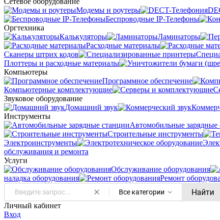
Сетевое оборудование
Модемы и роутеры
DE
Беспроводные IP-Телефоны
Оргтехника
Калькуляторы
Ламинаторы
Расходные материалы
Сканеры штрих кодов
Специ
Плоттеры и расходные материалы
Компьютеры
Программное обеспечение
Компьютерные комплектующие
С
Звуковое оборудование
Домашний звук
Коммерч
Инструменты
Автомобильные зарядные 
Строительные инструменты
Электроинструменты
Элек
обслуживания и ремонта
Услуги
Oбслуживание оборудования
наладка оборудования
Ремонт оборудов
Найти
Все категории
Личный кабинет
Вход