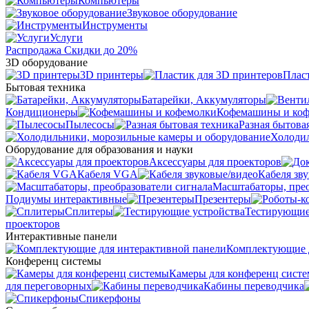
Компьютеры
Звуковое оборудование
Инструменты
Услуги
Распродажа
Скидки до 20%
3D оборудование
3D принтеры
Плас
Бытовая техника
Батарейки, Аккумуляторы
Кондиционеры
Кофемашины и ко
Пылесосы
Разная бытова
Холодил
Оборудование для образования и науки
Аксессуары для проекторов
Кабеля VGA
Кабеля зв
Масштабаторы, прео
Подиумы интерактивные
Презентеры
Сплитеры
Тестирующие
проекторов
Интерактивные панели
Комплектующие д
Конференц системы
Камеры для конференц сист
для переговорных
Кабины переводчика
Спикерфоны