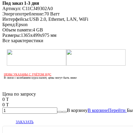
Под заказ 1-3 дня
Артикул:
C11CJ49302A0
Энергопотребление:
70 Ватт
Интерфейсы:
USB 2.0, Ethernet, LAN, WiFi
Бренд:
Epson
Объем памяти:
4 GB
Размеры:
1365х499х975 мм
Все характеристики
ЦЕНЫ УКАЗАНЫ С УЧЁТОМ НДС
В связи с колебанием курса валют, цены могут быть ниже
Если оптом, то дешевле!
Цена по запросу
0 T
0 T
В корзину
В корзине
Перейти
Бы
ЗАКАЗАТЬ