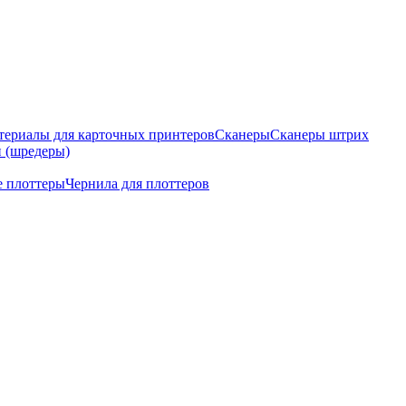
териалы для карточных принтеров
Сканеры
Сканеры штрих
 (шредеры)
 плоттеры
Чернила для плоттеров