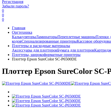
Регистрация
Забыли пароль?
0
0
0
Главная
Оргтехника
Калькуляторы
Ламинаторы
Переплетные машины
Пленки 
кодов
Специализированные принтеры
Кассовое оборудов
Плоттеры и расходные материалы
Аксессуары для плоттеров
Бумага для плоттеров
Картридж
Плоттеры, широкоформатные принтеры
Плоттер Epson SureColor SC-P6500DE
Плоттер Epson SureColor SC-