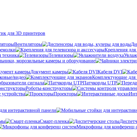
тик для 3D принтеров
Вентиляторы
Ди
фемолки
Крепления для 
я техника
Телевизоры
Увлаж
ьники, морозильные камеры и оборудование
Документ камеры
Кабеля DVI
уковые/видео
Комплектующие для 
бразователи сигнала
Патчкорды UTP
Роботы-конструкторы
 устройства
Проекторы
Инт
ля интерактивной панели
емы
Cмарт-пленка
Диспетч
Микрофоны для конференц 