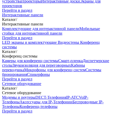
устройства
Проекторы
Интерактивные доски
Экраны для
проекторов
Перейти в раздел
Интерактивные панели
Каталог
/
Интерактивные панели
Комплектующие для интерактивной панели
Мобильные
стойки для интерактивной панели
Перейти в раздел
LED экраны и комплектующие
Видеостены
Конференц
системы
Каталог
/
Конференц системы
Камеры для конференц системы
Cмарт-пленка
Диспетчерские
столы
Звукоизоляция для переговорных
Кабины
переводчика
Микрофоны для конференц систем
Системы
бронирования
Спикерфоны
Перейти в раздел
Сетевое оборудование
Каталог
/
Сетевое оборудование
Модемы и роутеры
DECT-Телефония
IP-ATC
VoIP-
Телефоны
Аксессуары для IP-Телефонии
Беспроводные IP-
Телефоны
Конференц-телефоны
Перейти в раздел