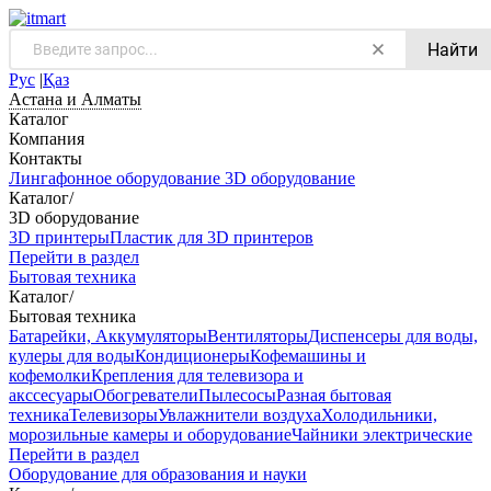
Найти
Рус
|
Қаз
Астана и Алматы
Каталог
Компания
Контакты
Лингафонное оборудование
3D оборудование
Каталог
/
3D оборудование
3D принтеры
Пластик для 3D принтеров
Перейти в раздел
Бытовая техника
Каталог
/
Бытовая техника
Батарейки, Аккумуляторы
Вентиляторы
Диспенсеры для воды,
кулеры для воды
Кондиционеры
Кофемашины и
кофемолки
Крепления для телевизора и
акссесуары
Обогреватели
Пылесосы
Разная бытовая
техника
Телевизоры
Увлажнители воздуха
Холодильники,
морозильные камеры и оборудование
Чайники электрические
Перейти в раздел
Оборудование для образования и науки