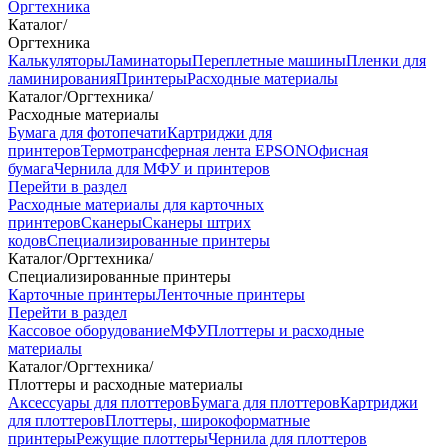
Оргтехника
Каталог
/
Оргтехника
Калькуляторы
Ламинаторы
Переплетные машины
Пленки для
ламинирования
Принтеры
Расходные материалы
Каталог
/
Оргтехника
/
Расходные материалы
Бумага для фотопечати
Картриджи для
принтеров
Термотрансферная лента EPSON
Офисная
бумага
Чернила для МФУ и принтеров
Перейти в раздел
Расходные материалы для карточных
принтеров
Сканеры
Сканеры штрих
кодов
Специализированные принтеры
Каталог
/
Оргтехника
/
Специализированные принтеры
Карточные принтеры
Ленточные принтеры
Перейти в раздел
Кассовое оборудование
МФУ
Плоттеры и расходные
материалы
Каталог
/
Оргтехника
/
Плоттеры и расходные материалы
Аксессуары для плоттеров
Бумага для плоттеров
Картриджи
для плоттеров
Плоттеры, широкоформатные
принтеры
Режущие плоттеры
Чернила для плоттеров