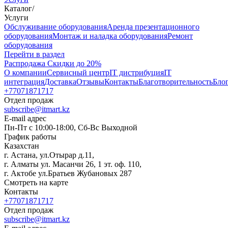
Каталог
/
Услуги
Oбслуживание оборудования
Аренда презентационного
оборудования
Монтаж и наладка оборудования
Ремонт
оборудования
Перейти в раздел
Распродажа
Скидки до 20%
О компании
Сервисный центр
IT дистрибуция
IT
интеграция
Доставка
Отзывы
Контакты
Благотворительность
Бло
+77071871717
Отдел продаж
subscribe@itmart.kz
E-mail адрес
Пн-Пт с 10:00-18:00, Сб-Вс Выходной
График работы
Казахстан
г. Астана, ул.Отырар д.11,
г. Алматы ул. Масанчи 26, 1 эт. оф. 110,
г. Актобе ул.Братьев Жубановых 287
Смотреть на карте
Контакты
+77071871717
Отдел продаж
subscribe@itmart.kz