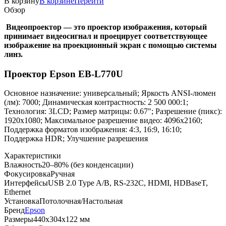
В корзину
В корзине
Перейти
Обзор
Видеопроектор — это проектор изображения, который
принимает видеосигнал и проецирует соответствующее
изображение на проекционный экран с помощью системы
линз.
Проектор Epson EB-L770U
Основное назначение: универсальный; Яркость ANSI-люмен
(лм): 7000; Динамическая контрастность: 2 500 000:1;
Технология: 3LCD; Размер матрицы: 0.67"; Разрешение (пикс):
1920x1080; Максимальное разрешение видео: 4096x2160;
Поддержка форматов изображения: 4:3, 16:9, 16:10;
Поддержка HDR; Улучшение разрешения
Характеристики
Влажность
20–80% (без конденсации)
Фокусировка
Ручная
Интерфейсы
USB 2.0 Type A/B, RS-232C, HDMI, HDBaseT,
Ethernet
Установка
Потолочная/Настольная
Бренд
Epson
Размеры
440х304х122 мм