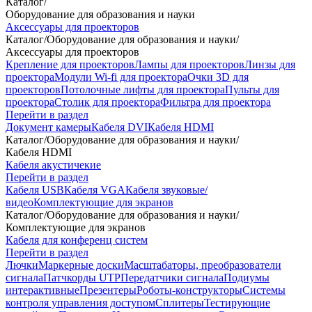
Каталог
/
Оборудование для образования и науки
Аксессуары для проекторов
Каталог
/
Оборудование для образования и науки
/
Аксессуары для проекторов
Крепление для проекторов
Лампы для проекторов
Линзы для
проектора
Модули Wi-fi для проектора
Очки 3D для
проекторов
Потолочные лифты для проектора
Пульты для
проектора
Столик для проектора
Фильтра для проектора
Перейти в раздел
Документ камеры
Кабеля DVI
Кабеля HDMI
Каталог
/
Оборудование для образования и науки
/
Кабеля HDMI
Кабеля акустичекие
Перейти в раздел
Кабеля USB
Кабеля VGA
Кабеля звуковые/
видео
Комплектующие для экранов
Каталог
/
Оборудование для образования и науки
/
Комплектующие для экранов
Кабеля для конференц систем
Перейти в раздел
Лючки
Маркерные доски
Масштабаторы, преобразователи
сигнала
Патчкорды UTP
Передатчики сигнала
Подиумы
интерактивные
Презентеры
Роботы-конструкторы
Системы
контроля управления доступом
Сплитеры
Тестирующие