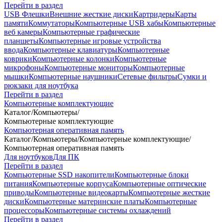
Перейти в раздел
USB Флешки
Внешние жесткие диски
Картридеры
Карты
памяти
Коммутаторы
Компьютерные USB хабы
Компьютерные
веб камеры
Компьютерные графические
планшеты
Компьютерные игровые устройства
ввода
Компьютерные клавиатуры
Компьютерные
коврики
Компьютерные колонки
Компьютерные
микрофоны
Компьютерные мониторы
Компьютерные
мышки
Компьютерные наушники
Сетевые фильтры
Сумки и
рюкзаки для ноутбука
Перейти в раздел
Компьютерные комплектующие
Каталог
/
Компьютеры
/
Компьютерные комплектующие
Компьютерная оперативная память
Каталог
/
Компьютеры
/
Компьютерные комплектующие
/
Компьютерная оперативная память
Для ноутбуков
Для ПК
Перейти в раздел
Компьютерные SSD накопители
Компьютерные блоки
питания
Компьютерные корпуса
Компьютерные оптические
приводы
Компьютерные видеокарты
Компьютерные жесткие
диски
Компьютерные материнские платы
Компьютерные
процессоры
Компьютерные системы охлаждений
Перейти в раздел