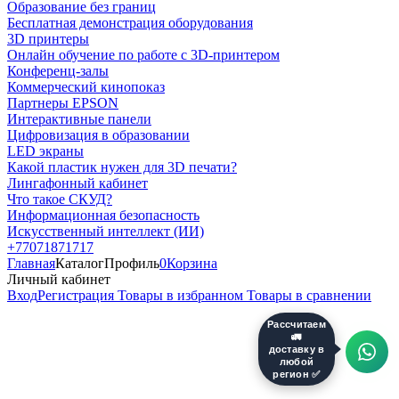
Образование без границ
Бесплатная демонстрация оборудования
3D принтеры
Онлайн обучение по работе с 3D-принтером
Конференц-залы
Коммерческий кинопоказ
Партнеры EPSON
Интерактивные панели
Цифровизация в образовании
LED экраны
Какой пластик нужен для 3D печати?
Лингафонный кабинет
Что такое СКУД?
Информационная безопасность
Искусственный интеллект (ИИ)
+77071871717
Главная
Каталог
Профиль
0
Корзина
Личный кабинет
Вход
Регистрация
Товары в избранном
Товары в сравнении
Рассчитаем
🚛
доставку в
любой
регион ✅