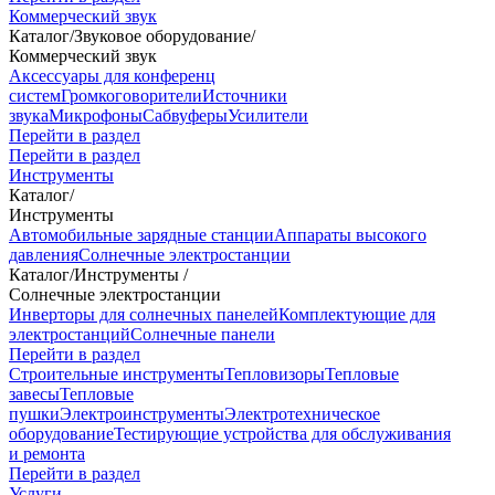
Коммерческий звук
Каталог
/
Звуковое оборудование
/
Коммерческий звук
Аксессуары для конференц
систем
Громкоговорители
Источники
звука
Микрофоны
Сабвуферы
Усилители
Перейти в раздел
Перейти в раздел
Инструменты
Каталог
/
Инструменты
Автомобильные зарядные станции
Аппараты высокого
давления
Солнечные электростанции
Каталог
/
Инструменты
/
Солнечные электростанции
Инверторы для солнечных панелей
Комплектующие для
электростанций
Солнечные панели
Перейти в раздел
Строительные инструменты
Тепловизоры
Тепловые
завесы
Тепловые
пушки
Электроинструменты
Электротехническое
оборудование
Тестирующие устройства для обслуживания
и ремонта
Перейти в раздел
Услуги