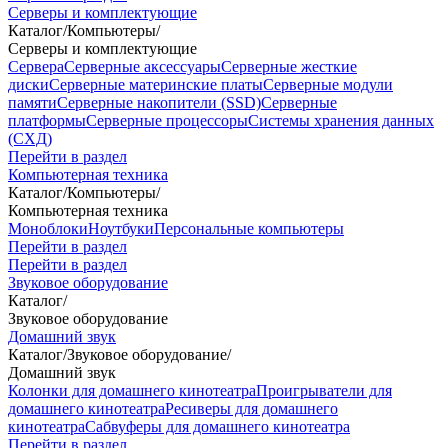
Серверы и комплектующие
Каталог
/
Компьютеры
/
Серверы и комплектующие
Сервера
Серверные аксессуары
Серверные жесткие
диски
Серверные материнские платы
Серверные модули
памяти
Серверные накопители (SSD)
Серверные
платформы
Серверные процессоры
Системы хранения данных
(СХД)
Перейти в раздел
Компьютерная техника
Каталог
/
Компьютеры
/
Компьютерная техника
Моноблоки
Ноутбуки
Персональные компьютеры
Перейти в раздел
Перейти в раздел
Звуковое оборудование
Каталог
/
Звуковое оборудование
Домашний звук
Каталог
/
Звуковое оборудование
/
Домашний звук
Колонки для домашнего кинотеатра
Проигрыватели для
домашнего кинотеатра
Ресиверы для домашнего
кинотеатра
Сабвуферы для домашнего кинотеатра
Перейти в раздел