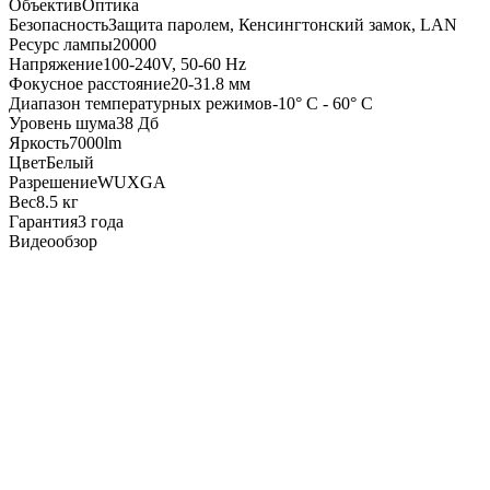
Объектив
Оптика
Безопасность
Защита паролем, Кенсингтонский замок, LAN
Ресурс лампы
20000
Напряжение
100-240V, 50-60 Hz
Фокусное расстояние
20-31.8 мм
Диапазон температурных режимов
-10° C - 60° C
Уровень шума
38 Дб
Яркость
7000lm
Цвет
Белый
Разрешение
WUXGA
Вес
8.5 кг
Гарантия
3 года
Видеообзор