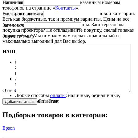
Напишите в чат или позвоните, по указанным номерам
Ваше имя
телефонов на странице «
Контакты
».
В каталоге имеются проекторы различной ценовой категории.
Электронная почта
Есть как бюджетные, так и премиум варианты. Цены на все
проекторы всегда актуальны и доступны. Заинтересовала
Заголовок
покупка проектора? Не откладывайте покупку, сделайте заказ
прямо сейчас! Мы поможем вам сделать правильный и
Оцените товар
максимально выгодный для Вас выбор.
НАШИ ПРЕИМУЩЕСТВА.
Оперативная
доставка
товара курьерской службой.
Жители других городов Казахстана могут
воспользоваться услугами транспортных компаний.
Дилерская гарантия на всю технику. При поломке
машины в рамках гарантийного срока обязуемся
отремонтировать
технику или поменять на новую.
Отзыв
Любые способы
оплаты
: наличные, безналичные,
наложенный платеж.
Ctrl+Enter
Подборки товаров в категории:
Epson