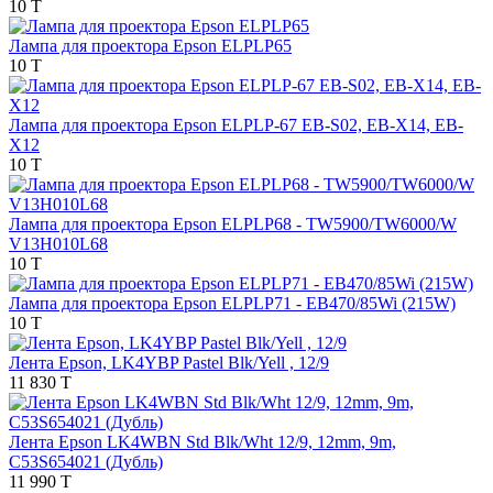
10 T
Лампа для проектора Epson ELPLP65
10 T
Лампа для проектора Epson ELPLP-67 EB-S02, EB-X14, EB-
Х12
10 T
Лампа для проектора Epson ELPLP68 - TW5900/TW6000/W
V13H010L68
10 T
Лампа для проектора Epson ELPLP71 - EB470/85Wi (215W)
10 T
Лента Epson, LK4YBP Pastel Blk/Yell , 12/9
11 830 T
Лента Epson LK4WBN Std Blk/Wht 12/9, 12mm, 9m,
C53S654021 (Дубль)
11 990 T