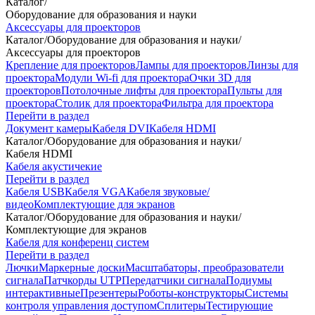
Каталог
/
Оборудование для образования и науки
Аксессуары для проекторов
Каталог
/
Оборудование для образования и науки
/
Аксессуары для проекторов
Крепление для проекторов
Лампы для проекторов
Линзы для
проектора
Модули Wi-fi для проектора
Очки 3D для
проекторов
Потолочные лифты для проектора
Пульты для
проектора
Столик для проектора
Фильтра для проектора
Перейти в раздел
Документ камеры
Кабеля DVI
Кабеля HDMI
Каталог
/
Оборудование для образования и науки
/
Кабеля HDMI
Кабеля акустичекие
Перейти в раздел
Кабеля USB
Кабеля VGA
Кабеля звуковые/
видео
Комплектующие для экранов
Каталог
/
Оборудование для образования и науки
/
Комплектующие для экранов
Кабеля для конференц систем
Перейти в раздел
Лючки
Маркерные доски
Масштабаторы, преобразователи
сигнала
Патчкорды UTP
Передатчики сигнала
Подиумы
интерактивные
Презентеры
Роботы-конструкторы
Системы
контроля управления доступом
Сплитеры
Тестирующие