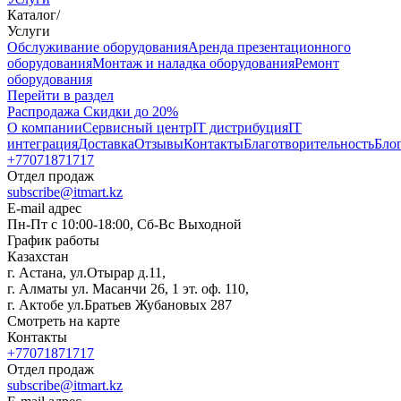
Каталог
/
Услуги
Oбслуживание оборудования
Аренда презентационного
оборудования
Монтаж и наладка оборудования
Ремонт
оборудования
Перейти в раздел
Распродажа
Скидки до 20%
О компании
Сервисный центр
IT дистрибуция
IT
интеграция
Доставка
Отзывы
Контакты
Благотворительность
Бло
+77071871717
Отдел продаж
subscribe@itmart.kz
E-mail адрес
Пн-Пт с 10:00-18:00, Сб-Вс Выходной
График работы
Казахстан
г. Астана, ул.Отырар д.11,
г. Алматы ул. Масанчи 26, 1 эт. оф. 110,
г. Актобе ул.Братьев Жубановых 287
Смотреть на карте
Контакты
+77071871717
Отдел продаж
subscribe@itmart.kz