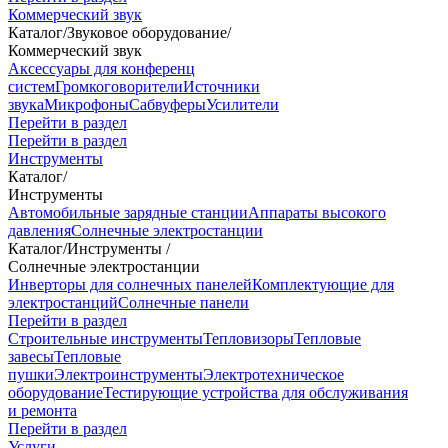
Коммерческий звук
Каталог
/
Звуковое оборудование
/
Коммерческий звук
Аксессуары для конференц
систем
Громкоговорители
Источники
звука
Микрофоны
Сабвуферы
Усилители
Перейти в раздел
Перейти в раздел
Инструменты
Каталог
/
Инструменты
Автомобильные зарядные станции
Аппараты высокого
давления
Солнечные электростанции
Каталог
/
Инструменты
/
Солнечные электростанции
Инверторы для солнечных панелей
Комплектующие для
электростанций
Солнечные панели
Перейти в раздел
Строительные инструменты
Тепловизоры
Тепловые
завесы
Тепловые
пушки
Электроинструменты
Электротехническое
оборудование
Тестирующие устройства для обслуживания
и ремонта
Перейти в раздел
Услуги