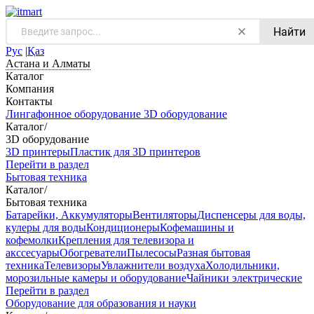
Найти
Рус
|
Қаз
Астана и Алматы
Каталог
Компания
Контакты
Лингафонное оборудование
3D оборудование
Каталог
/
3D оборудование
3D принтеры
Пластик для 3D принтеров
Перейти в раздел
Бытовая техника
Каталог
/
Бытовая техника
Батарейки, Аккумуляторы
Вентиляторы
Диспенсеры для воды,
кулеры для воды
Кондиционеры
Кофемашины и
кофемолки
Крепления для телевизора и
акссесуары
Обогреватели
Пылесосы
Разная бытовая
техника
Телевизоры
Увлажнители воздуха
Холодильники,
морозильные камеры и оборудование
Чайники электрические
Перейти в раздел
Оборудование для образования и науки