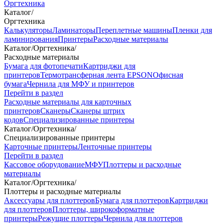
Оргтехника
Каталог
/
Оргтехника
Калькуляторы
Ламинаторы
Переплетные машины
Пленки для
ламинирования
Принтеры
Расходные материалы
Каталог
/
Оргтехника
/
Расходные материалы
Бумага для фотопечати
Картриджи для
принтеров
Термотрансферная лента EPSON
Офисная
бумага
Чернила для МФУ и принтеров
Перейти в раздел
Расходные материалы для карточных
принтеров
Сканеры
Сканеры штрих
кодов
Специализированные принтеры
Каталог
/
Оргтехника
/
Специализированные принтеры
Карточные принтеры
Ленточные принтеры
Перейти в раздел
Кассовое оборудование
МФУ
Плоттеры и расходные
материалы
Каталог
/
Оргтехника
/
Плоттеры и расходные материалы
Аксессуары для плоттеров
Бумага для плоттеров
Картриджи
для плоттеров
Плоттеры, широкоформатные
принтеры
Режущие плоттеры
Чернила для плоттеров