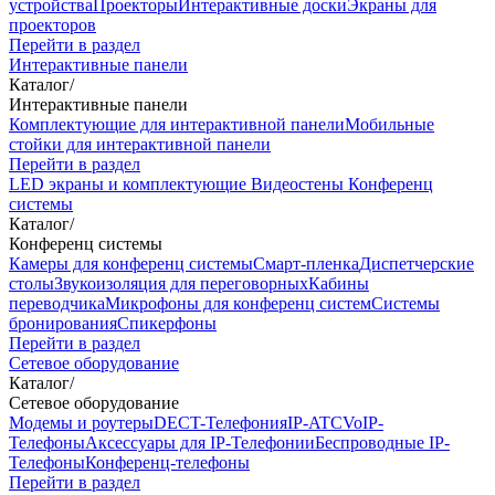
устройства
Проекторы
Интерактивные доски
Экраны для
проекторов
Перейти в раздел
Интерактивные панели
Каталог
/
Интерактивные панели
Комплектующие для интерактивной панели
Мобильные
стойки для интерактивной панели
Перейти в раздел
LED экраны и комплектующие
Видеостены
Конференц
системы
Каталог
/
Конференц системы
Камеры для конференц системы
Cмарт-пленка
Диспетчерские
столы
Звукоизоляция для переговорных
Кабины
переводчика
Микрофоны для конференц систем
Системы
бронирования
Спикерфоны
Перейти в раздел
Сетевое оборудование
Каталог
/
Сетевое оборудование
Модемы и роутеры
DECT-Телефония
IP-ATC
VoIP-
Телефоны
Аксессуары для IP-Телефонии
Беспроводные IP-
Телефоны
Конференц-телефоны
Перейти в раздел