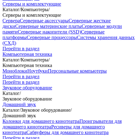
Серверы и комплектующие
Каталог
/
Компьютеры
/
Серверы и комплектующие
Сервера
Серверные аксессуары
Серверные жесткие
диски
Серверные материнские платы
Серверные модули
памяти
Серверные накопители (SSD)
Серверные
платформы
Серверные процессоры
Системы хранения данных
(СХД)
Перейти в раздел
Компьютерная техника
Каталог
/
Компьютеры
/
Компьютерная техника
Моноблоки
Ноутбуки
Персональные компьютеры
Перейти в раздел
Перейти в раздел
Звуковое оборудование
Каталог
/
Звуковое оборудование
Домашний звук
Каталог
/
Звуковое оборудование
/
Домашний звук
Колонки для домашнего кинотеатра
Проигрыватели для
домашнего кинотеатра
Ресиверы для домашнего
кинотеатра
Сабвуферы для домашнего кинотеатра
Перейти в раздел