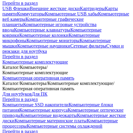
Перейти в раздел
USB Флешки
Внешние жесткие диски
Картридеры
Карты
памяти
Коммутаторы
Компьютерные USB хабы
Компьютерные
веб камеры
Компьютерные графические
планшеты
Компьютерные игровые устройства
ввода
Компьютерные клавиатуры
Компьютерные
коврики
Компьютерные колонки
Компьютерные
микрофоны
Компьютерные мониторы
Компьютерные
мышки
Компьютерные наушники
Сетевые фильтры
Сумки и
рюкзаки для ноутбука
Перейти в раздел
Компьютерные комплектующие
Каталог
/
Компьютеры
/
Компьютерные комплектующие
Компьютерная оперативная память
Каталог
/
Компьютеры
/
Компьютерные комплектующие
/
Компьютерная оперативная память
Для ноутбуков
Для ПК
Перейти в раздел
Компьютерные SSD накопители
Компьютерные блоки
питания
Компьютерные корпуса
Компьютерные оптические
приводы
Компьютерные видеокарты
Компьютерные жесткие
диски
Компьютерные материнские платы
Компьютерные
процессоры
Компьютерные системы охлаждений
Перейти в раздел