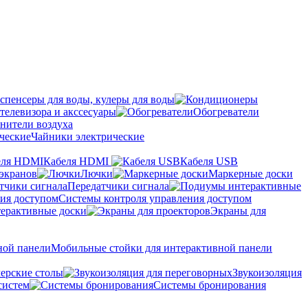
спенсеры для воды, кулеры для воды
телевизора и акссесуары
Обогреватели
нители воздуха
Чайники электрические
Кабеля HDMI
Кабеля USB
экранов
Лючки
Маркерные доски
Передатчики сигнала
Системы контроля управления доступом
ерактивные доски
Экраны для
Мобильные стойки для интерактивной панели
ерские столы
Звукоизоляция
систем
Системы бронирования