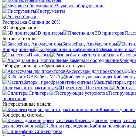
Компьютеры
Звуковое оборудование
Инструменты
Услуги
Распродажа
Скидки до 20%
3D оборудование
3D принтеры
Плас
Бытовая техника
Батарейки, Аккумуляторы
Кондиционеры
Кофемашины и ко
Пылесосы
Разная бытова
Холодил
Оборудование для образования и науки
Аксессуары для проекторов
Кабеля VGA
Кабеля зв
Масштабаторы, прео
Подиумы интерактивные
Презентеры
Сплитеры
Тестирующие
проекторов
Интерактивные панели
Комплектующие д
Конференц системы
Камеры для конференц сист
для переговорных
Кабины переводчика
Спикерфоны