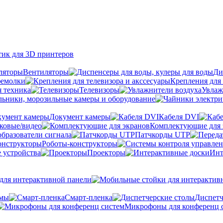
тик для 3D принтеров
Вентиляторы
Ди
фемолки
Крепления для 
я техника
Телевизоры
Увлаж
ьники, морозильные камеры и оборудование
Документ камеры
Кабеля DVI
уковые/видео
Комплектующие для 
бразователи сигнала
Патчкорды UTP
Роботы-конструкторы
 устройства
Проекторы
Инт
ля интерактивной панели
емы
Cмарт-пленка
Диспетч
Микрофоны для конференц 