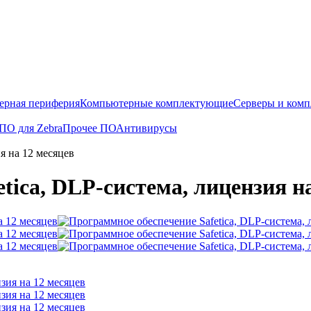
ерная периферия
Компьютерные комплектующие
Серверы и ком
ПО для Zebra
Прочее ПО
Антивирусы
я на 12 месяцев
tica, DLP-система, лицензия н