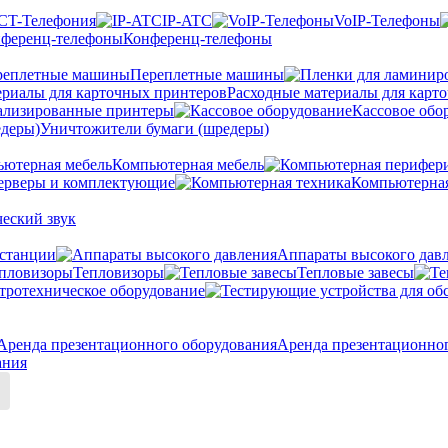
CT-Телефония
IP-ATC
VoIP-Телефоны
Конференц-телефоны
Переплетные машины
Расходные материалы для карт
ализированные принтеры
Кассовое обо
Уничтожители бумаги (шредеры)
Компьютерная мебель
ерверы и комплектующие
Компьютерная
еский звук
станции
Аппараты высокого дав
Тепловизоры
Тепловые завесы
тротехническое оборудование
Аренда презентационно
ания