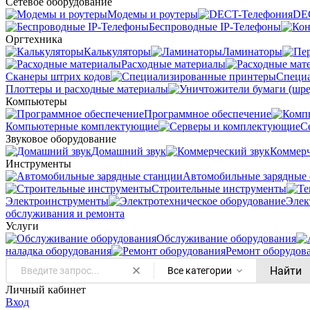
Сетевое оборудование
Модемы и роутеры
DE
Беспроводные IP-Телефоны
Оргтехника
Калькуляторы
Ламинаторы
Расходные материалы
Сканеры штрих кодов
Специ
Плоттеры и расходные материалы
Компьютеры
Программное обеспечение
Компьютерные комплектующие
С
Звуковое оборудование
Домашний звук
Коммерч
Инструменты
Автомобильные зарядные 
Строительные инструменты
Электроинструменты
Элек
обслуживания и ремонта
Услуги
Oбслуживание оборудования
наладка оборудования
Ремонт оборудов
Найти
Все категории
Личный кабинет
Вход