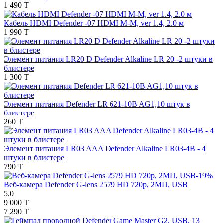
1 490 T
Кабель HDMI Defender -07 HDMI M-M, ver 1.4, 2.0 м
1 990 T
Элемент питания LR20 D Defender Alkaline LR 20 -2 штуки в
блистере
1 300 T
Элемент питания Defender LR 621-10B AG1,10 штук в
блистере
260 T
Элемент питания LR03 AAA Defender Alkaline LR03-4B - 4
штуки в блистере
790 T
-19%
Веб-камера Defender G-lens 2579 HD 720p, 2МП, USB
5.0
9 000 T
7 290 T