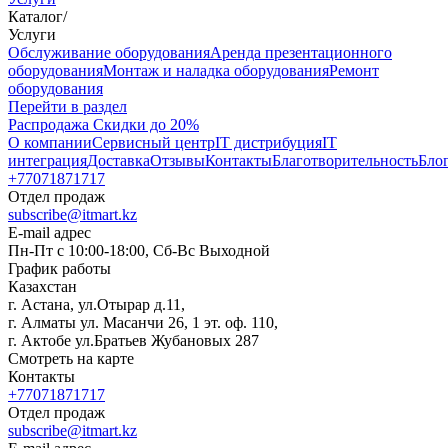
Каталог
/
Услуги
Oбслуживание оборудования
Аренда презентационного
оборудования
Монтаж и наладка оборудования
Ремонт
оборудования
Перейти в раздел
Распродажа
Скидки до 20%
О компании
Сервисный центр
IT дистрибуция
IT
интеграция
Доставка
Отзывы
Контакты
Благотворительность
Бло
+77071871717
Отдел продаж
subscribe@itmart.kz
E-mail адрес
Пн-Пт с 10:00-18:00, Сб-Вс Выходной
График работы
Казахстан
г. Астана, ул.Отырар д.11,
г. Алматы ул. Масанчи 26, 1 эт. оф. 110,
г. Актобе ул.Братьев Жубановых 287
Смотреть на карте
Контакты
+77071871717
Отдел продаж
subscribe@itmart.kz