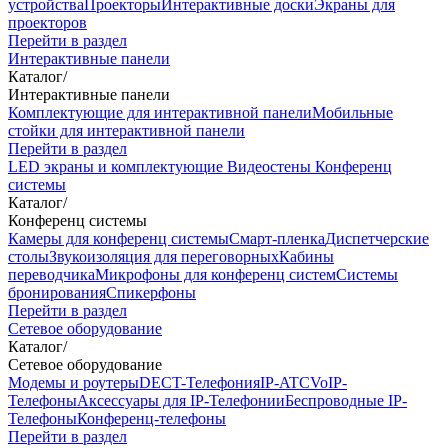
устройства
Проекторы
Интерактивные доски
Экраны для
проекторов
Перейти в раздел
Интерактивные панели
Каталог
/
Интерактивные панели
Комплектующие для интерактивной панели
Мобильные
стойки для интерактивной панели
Перейти в раздел
LED экраны и комплектующие
Видеостены
Конференц
системы
Каталог
/
Конференц системы
Камеры для конференц системы
Cмарт-пленка
Диспетчерские
столы
Звукоизоляция для переговорных
Кабины
переводчика
Микрофоны для конференц систем
Системы
бронирования
Спикерфоны
Перейти в раздел
Сетевое оборудование
Каталог
/
Сетевое оборудование
Модемы и роутеры
DECT-Телефония
IP-ATC
VoIP-
Телефоны
Аксессуары для IP-Телефонии
Беспроводные IP-
Телефоны
Конференц-телефоны
Перейти в раздел