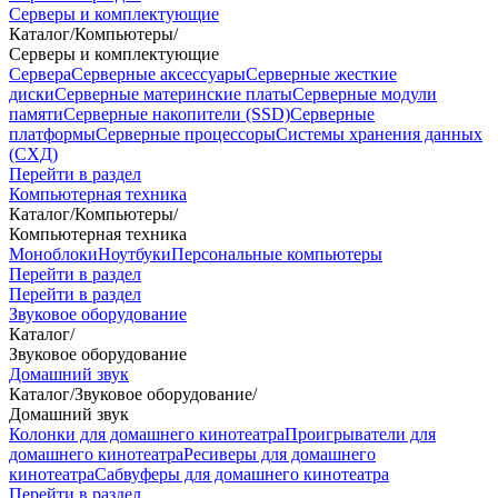
Серверы и комплектующие
Каталог
/
Компьютеры
/
Серверы и комплектующие
Сервера
Серверные аксессуары
Серверные жесткие
диски
Серверные материнские платы
Серверные модули
памяти
Серверные накопители (SSD)
Серверные
платформы
Серверные процессоры
Системы хранения данных
(СХД)
Перейти в раздел
Компьютерная техника
Каталог
/
Компьютеры
/
Компьютерная техника
Моноблоки
Ноутбуки
Персональные компьютеры
Перейти в раздел
Перейти в раздел
Звуковое оборудование
Каталог
/
Звуковое оборудование
Домашний звук
Каталог
/
Звуковое оборудование
/
Домашний звук
Колонки для домашнего кинотеатра
Проигрыватели для
домашнего кинотеатра
Ресиверы для домашнего
кинотеатра
Сабвуферы для домашнего кинотеатра
Перейти в раздел