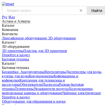
Найти
Рус
|
Қаз
Астана и Алматы
Каталог
Компания
Контакты
Лингафонное оборудование
3D оборудование
Каталог
/
3D оборудование
3D принтеры
Пластик для 3D принтеров
Перейти в раздел
Бытовая техника
Каталог
/
Бытовая техника
Батарейки, Аккумуляторы
Вентиляторы
Диспенсеры для воды,
кулеры для воды
Кондиционеры
Кофемашины и
кофемолки
Крепления для телевизора и
акссесуары
Обогреватели
Пылесосы
Разная бытовая
техника
Телевизоры
Увлажнители воздуха
Холодильники,
морозильные камеры и оборудование
Чайники электрические
Перейти в раздел
Оборудование для образования и науки