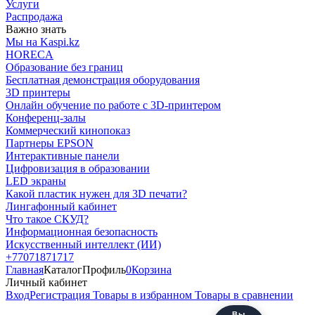
Услуги
Распродажа
Важно знать
Мы на Kaspi.kz
HORECA
Образование без границ
Бесплатная демонстрация оборудования
3D принтеры
Онлайн обучение по работе с 3D-принтером
Конференц-залы
Коммерческий кинопоказ
Партнеры EPSON
Интерактивные панели
Цифровизация в образовании
LED экраны
Какой пластик нужен для 3D печати?
Лингафонный кабинет
Что такое СКУД?
Информационная безопасность
Искусственный интеллект (ИИ)
+77071871717
Главная
Каталог
Профиль
0
Корзина
Личный кабинет
Вход
Регистрация
Товары в избранном
Товары в сравнении
Вы