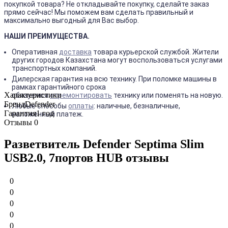
покупкой товара? Не откладывайте покупку, сделайте заказ
прямо сейчас! Мы поможем вам сделать правильный и
максимально выгодный для Вас выбор.
НАШИ ПРЕИМУЩЕСТВА.
Оперативная
доставка
товара курьерской службой. Жители
других городов Казахстана могут воспользоваться услугами
транспортных компаний.
Дилерская гарантия на всю технику. При поломке машины в
рамках гарантийного срока
Характеристики
обязуемся
отремонтировать
технику или поменять на новую.
Бренд
Defender
Любые способы
оплаты
: наличные, безналичные,
Гарантия
1 год
наложенный платеж.
Отзывы
0
Разветвитель Defender Septima Slim
USB2.0, 7портов HUB отзывы
0
0
0
0
0