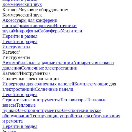
Коммерческий звук
Каталог
/
Звуковое оборудование
/
Коммерческий звук
Аксессуары для конференц
систем
Громкоговорители
Источники
звука
Микрофоны
Сабвуферы
Усилители
Перейти в раздел
Перейти в раздел
Инструменты
Каталог
/
Инструменты
Автомобильные зарядные станции
Аппараты высокого
давления
Солнечные электростанции
Каталог
/
Инструменты
/
Солнечные электростанции
Инверторы для солнечных панелей
Комплектующие для
электростанций
Солнечные панели
Перейти в раздел
Строительные инструменты
Тепловизоры
Тепловые
завесы
Тепловые
пушки
Электроинструменты
Электротехническое
оборудование
Тестирующие устройства для обслуживания
и ремонта
Перейти в раздел
Услуги