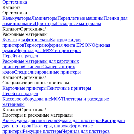
Оргтехника
Каталог
/
Оргтехника
Калькуляторы
Ламинаторы
Переплетные машины
Пленки для
ламинирования
Принтеры
Расходные материалы
Каталог
/
Оргтехника
/
Расходные материалы
Бумага для фотопечати
Картриджи для
принтеров
Термотрансферная лента EPSON
Офисная
бумага
Чернила для МФУ и принтеров
Перейти в раздел
Расходные материалы для карточных
принтеров
Сканеры
Сканеры штрих
кодов
Специализированные принтеры
Каталог
/
Оргтехника
/
Специализированные принтеры
Карточные принтеры
Ленточные принтеры
Перейти в раздел
Кассовое оборудование
МФУ
Плоттеры и расходные
материалы
Каталог
/
Оргтехника
/
Плоттеры и расходные материалы
Аксессуары для плоттеров
Бумага для плоттеров
Картриджи
для плоттеров
Плоттеры, широкоформатные
принтеры
Режущие плоттеры
Чернила для плоттеров