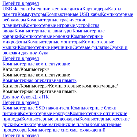
Перейти в раздел
USB Флешки
Внешние жесткие диски
Картридеры
Карты
памяти
Коммутаторы
Компьютерные USB хабы
Компьютерные
веб камеры
Компьютерные графические
планшеты
Компьютерные игровые устройства
ввода
Компьютерные клавиатуры
Компьютерные
коврики
Компьютерные колонки
Компьютерные
микрофоны
Компьютерные мониторы
Компьютерные
мышки
Компьютерные наушники
Сетевые фильтры
Сумки и
рюкзаки для ноутбука
Перейти в раздел
Компьютерные комплектующие
Каталог
/
Компьютеры
/
Компьютерные комплектующие
Компьютерная оперативная память
Каталог
/
Компьютеры
/
Компьютерные комплектующие
/
Компьютерная оперативная память
Для ноутбуков
Для ПК
Перейти в раздел
Компьютерные SSD накопители
Компьютерные блоки
питания
Компьютерные корпуса
Компьютерные оптические
приводы
Компьютерные видеокарты
Компьютерные жесткие
диски
Компьютерные материнские платы
Компьютерные
процессоры
Компьютерные системы охлаждений
Перейти в раздел