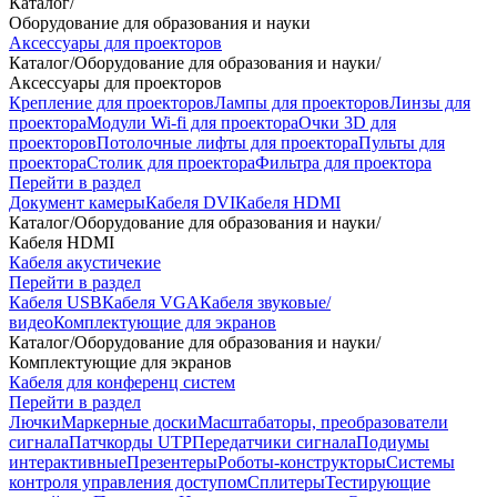
Каталог
/
Оборудование для образования и науки
Аксессуары для проекторов
Каталог
/
Оборудование для образования и науки
/
Аксессуары для проекторов
Крепление для проекторов
Лампы для проекторов
Линзы для
проектора
Модули Wi-fi для проектора
Очки 3D для
проекторов
Потолочные лифты для проектора
Пульты для
проектора
Столик для проектора
Фильтра для проектора
Перейти в раздел
Документ камеры
Кабеля DVI
Кабеля HDMI
Каталог
/
Оборудование для образования и науки
/
Кабеля HDMI
Кабеля акустичекие
Перейти в раздел
Кабеля USB
Кабеля VGA
Кабеля звуковые/
видео
Комплектующие для экранов
Каталог
/
Оборудование для образования и науки
/
Комплектующие для экранов
Кабеля для конференц систем
Перейти в раздел
Лючки
Маркерные доски
Масштабаторы, преобразователи
сигнала
Патчкорды UTP
Передатчики сигнала
Подиумы
интерактивные
Презентеры
Роботы-конструкторы
Системы
контроля управления доступом
Сплитеры
Тестирующие