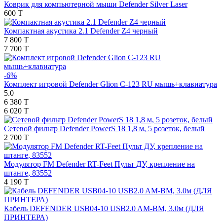
Коврик для компьютерной мыши Defender Silver Laser
600 T
Компактная акустика 2.1 Defender Z4 черный
7 800 T
7 700 T
-6%
Комплект игровой Defender Glion C-123 RU мышь+клавиатура
5.0
6 380 T
6 020 T
Сетевой фильтр Defender PowerS 18 1,8 м, 5 розеток, белый
2 700 T
Модулятор FM Defender RT-Feet Пульт ДУ, крепление на
штанге, 83552
4 190 T
Кабель DEFENDER USB04-10 USB2.0 AM-BM, 3.0м (ДЛЯ
ПРИНТЕРА)