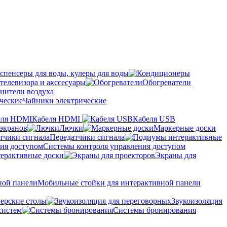
спенсеры для воды, кулеры для воды
телевизора и акссесуары
Обогреватели
нители воздуха
Чайники электрические
Кабеля HDMI
Кабеля USB
экранов
Лючки
Маркерные доски
Передатчики сигнала
Системы контроля управления доступом
ерактивные доски
Экраны для
Мобильные стойки для интерактивной панели
ерские столы
Звукоизоляция
систем
Системы бронирования