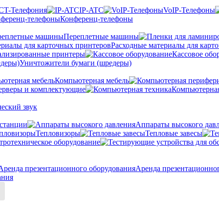
CT-Телефония
IP-ATC
VoIP-Телефоны
Конференц-телефоны
Переплетные машины
Расходные материалы для карт
ализированные принтеры
Кассовое обо
Уничтожители бумаги (шредеры)
Компьютерная мебель
ерверы и комплектующие
Компьютерная
еский звук
станции
Аппараты высокого дав
Тепловизоры
Тепловые завесы
тротехническое оборудование
Аренда презентационно
ания