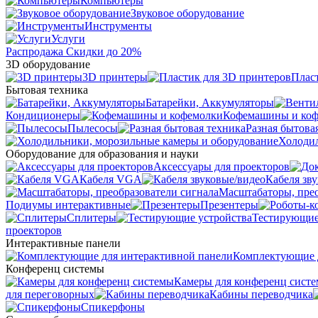
Компьютеры
Звуковое оборудование
Инструменты
Услуги
Распродажа
Скидки до 20%
3D оборудование
3D принтеры
Плас
Бытовая техника
Батарейки, Аккумуляторы
Кондиционеры
Кофемашины и ко
Пылесосы
Разная бытова
Холодил
Оборудование для образования и науки
Аксессуары для проекторов
Кабеля VGA
Кабеля зв
Масштабаторы, прео
Подиумы интерактивные
Презентеры
Сплитеры
Тестирующие
проекторов
Интерактивные панели
Комплектующие д
Конференц системы
Камеры для конференц сист
для переговорных
Кабины переводчика
Спикерфоны