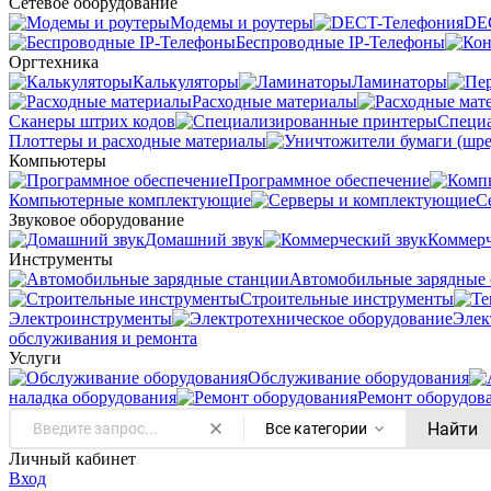
Сетевое оборудование
Модемы и роутеры
DE
Беспроводные IP-Телефоны
Оргтехника
Калькуляторы
Ламинаторы
Расходные материалы
Сканеры штрих кодов
Специ
Плоттеры и расходные материалы
Компьютеры
Программное обеспечение
Компьютерные комплектующие
С
Звуковое оборудование
Домашний звук
Коммерч
Инструменты
Автомобильные зарядные 
Строительные инструменты
Электроинструменты
Элек
обслуживания и ремонта
Услуги
Oбслуживание оборудования
наладка оборудования
Ремонт оборудов
Найти
Все категории
Личный кабинет
Вход