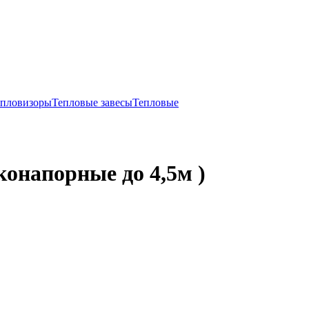
епловизоры
Тепловые завесы
Тепловые
конапорные до 4,5м )