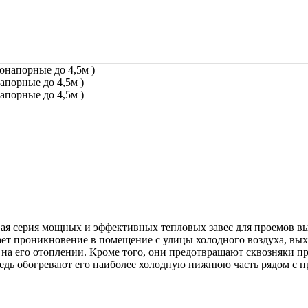
апорные до 4,5м )
апорные до 4,5м )
ая серия мощных и эффективных тепловых завес для проемов выс
ает проникновение в помещение с улицы холодного воздуха, вых
ь на его отоплении. Кроме того, они предотвращают сквозняки п
дь обогревают его наиболее холодную нижнюю часть рядом с про