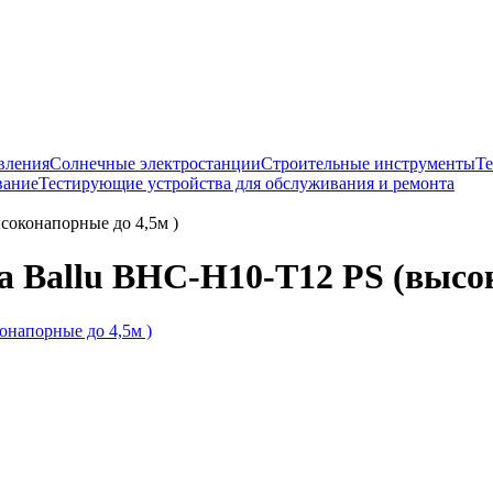
вления
Солнечные электростанции
Строительные инструменты
Т
вание
Тестирующие устройства для обслуживания и ремонта
соконапорные до 4,5м )
а Ballu BHC-H10-T12 PS (высо