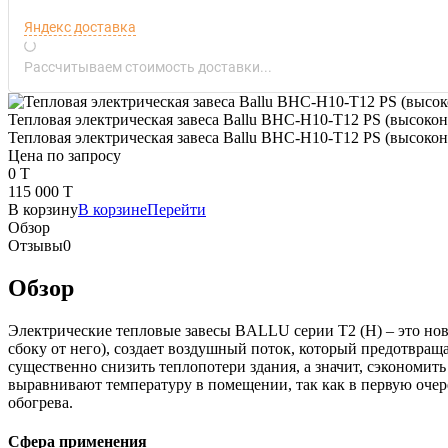
Яндекс доставка
Рассчитываем стоимость доставки...
Тепловая электрическая завеса Ballu BHC-H10-T12 PS (высокон
Тепловая электрическая завеса Ballu BHC-H10-T12 PS (высокон
Цена по запросу
0 T
115 000 T
В корзину
В корзине
Перейти
Обзор
Отзывы
0
Обзор
Электрические тепловые завесы BALLU серии T2 (H) – это нов
сбоку от него), создает воздушный поток, который предотвращ
существенно снизить теплопотери здания, а значит, сэкономит
выравнивают температуру в помещении, так как в первую очере
обогрева.
Сфера применения