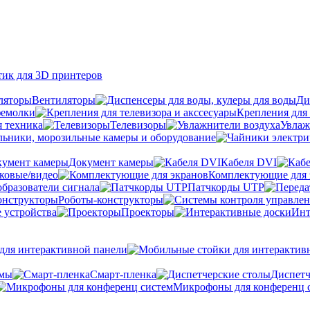
тик для 3D принтеров
Вентиляторы
Ди
фемолки
Крепления для 
я техника
Телевизоры
Увлаж
ьники, морозильные камеры и оборудование
Документ камеры
Кабеля DVI
уковые/видео
Комплектующие для 
бразователи сигнала
Патчкорды UTP
Роботы-конструкторы
 устройства
Проекторы
Инт
ля интерактивной панели
емы
Cмарт-пленка
Диспетч
Микрофоны для конференц 