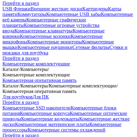
Перейти в раздел
USB Флешки
Внешние жесткие диски
Картридеры
Карты
памяти
Коммутаторы
Компьютерные USB хабы
Компьютерные
веб камеры
Компьютерные графические
планшеты
Компьютерные игровые устройства
ввода
Компьютерные клавиатуры
Компьютерные
коврики
Компьютерные колонки
Компьютерные
микрофоны
Компьютерные мониторы
Компьютерные
мышки
Компьютерные наушники
Сетевые фильтры
Сумки и
рюкзаки для ноутбука
Перейти в раздел
Компьютерные комплектующие
Каталог
/
Компьютеры
/
Компьютерные комплектующие
Компьютерная оперативная память
Каталог
/
Компьютеры
/
Компьютерные комплектующие
/
Компьютерная оперативная память
Для ноутбуков
Для ПК
Перейти в раздел
Компьютерные SSD накопители
Компьютерные блоки
питания
Компьютерные корпуса
Компьютерные оптические
приводы
Компьютерные видеокарты
Компьютерные жесткие
диски
Компьютерные материнские платы
Компьютерные
процессоры
Компьютерные системы охлаждений
Перейти в раздел