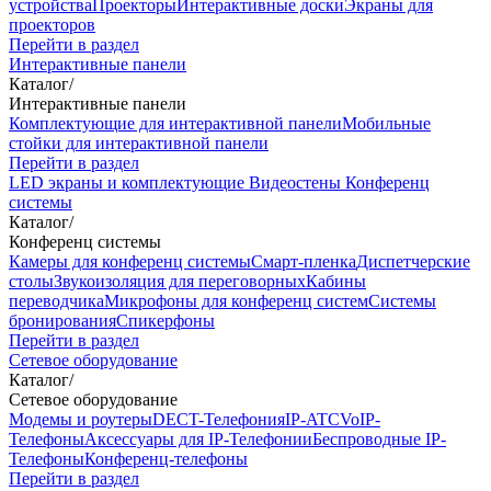
устройства
Проекторы
Интерактивные доски
Экраны для
проекторов
Перейти в раздел
Интерактивные панели
Каталог
/
Интерактивные панели
Комплектующие для интерактивной панели
Мобильные
стойки для интерактивной панели
Перейти в раздел
LED экраны и комплектующие
Видеостены
Конференц
системы
Каталог
/
Конференц системы
Камеры для конференц системы
Cмарт-пленка
Диспетчерские
столы
Звукоизоляция для переговорных
Кабины
переводчика
Микрофоны для конференц систем
Системы
бронирования
Спикерфоны
Перейти в раздел
Сетевое оборудование
Каталог
/
Сетевое оборудование
Модемы и роутеры
DECT-Телефония
IP-ATC
VoIP-
Телефоны
Аксессуары для IP-Телефонии
Беспроводные IP-
Телефоны
Конференц-телефоны
Перейти в раздел