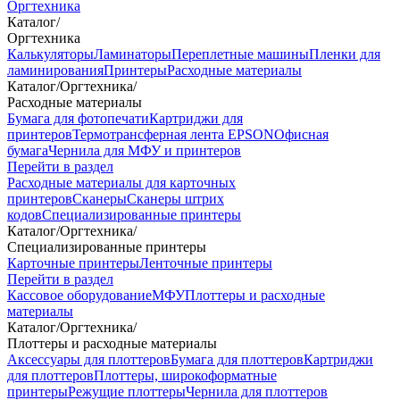
Оргтехника
Каталог
/
Оргтехника
Калькуляторы
Ламинаторы
Переплетные машины
Пленки для
ламинирования
Принтеры
Расходные материалы
Каталог
/
Оргтехника
/
Расходные материалы
Бумага для фотопечати
Картриджи для
принтеров
Термотрансферная лента EPSON
Офисная
бумага
Чернила для МФУ и принтеров
Перейти в раздел
Расходные материалы для карточных
принтеров
Сканеры
Сканеры штрих
кодов
Специализированные принтеры
Каталог
/
Оргтехника
/
Специализированные принтеры
Карточные принтеры
Ленточные принтеры
Перейти в раздел
Кассовое оборудование
МФУ
Плоттеры и расходные
материалы
Каталог
/
Оргтехника
/
Плоттеры и расходные материалы
Аксессуары для плоттеров
Бумага для плоттеров
Картриджи
для плоттеров
Плоттеры, широкоформатные
принтеры
Режущие плоттеры
Чернила для плоттеров