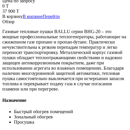
Цена по запросу
0 T
37 900 T
В корзину
В корзине
Перейти
Обзор
Газовые тепловые пушки BALLU серии BHG-20 – это
мощные профессиональные теплогенераторы, работающие на
сжиженном газе пропане и пропан-бутане. Практически
нечувствительны к резким перепадам температур и легко
переносят транспортировку. Металлический корпус газовой
пушки обладает теплоотражающими свойствами и надежно
защищен антикоррозионным покрытием, даже при
использовании агрегата во влажных помещениях. Благодаря
наличию многоуровневой защитной автоматики, тепловая
пушка самостоятельно выключается при исчерпании запасов
топлива и перекрывает подачу газа в случае погасания
пламени или при перегреве.
Назначение
Быстрый обогрев помещений
Зональный обогрев
Просушка