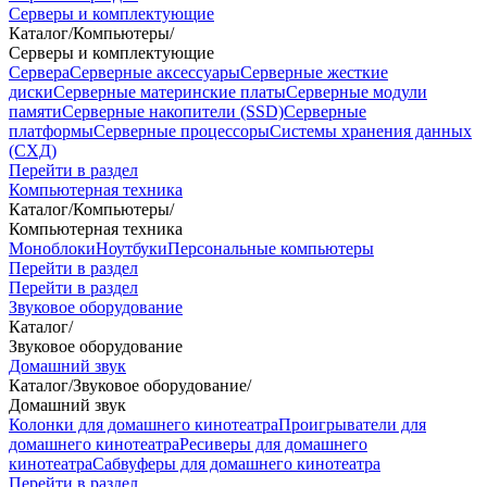
Серверы и комплектующие
Каталог
/
Компьютеры
/
Серверы и комплектующие
Сервера
Серверные аксессуары
Серверные жесткие
диски
Серверные материнские платы
Серверные модули
памяти
Серверные накопители (SSD)
Серверные
платформы
Серверные процессоры
Системы хранения данных
(СХД)
Перейти в раздел
Компьютерная техника
Каталог
/
Компьютеры
/
Компьютерная техника
Моноблоки
Ноутбуки
Персональные компьютеры
Перейти в раздел
Перейти в раздел
Звуковое оборудование
Каталог
/
Звуковое оборудование
Домашний звук
Каталог
/
Звуковое оборудование
/
Домашний звук
Колонки для домашнего кинотеатра
Проигрыватели для
домашнего кинотеатра
Ресиверы для домашнего
кинотеатра
Сабвуферы для домашнего кинотеатра
Перейти в раздел