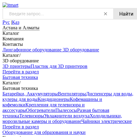
Найти
Рус
|
Қаз
Астана и Алматы
Каталог
Компания
Контакты
Лингафонное оборудование
3D оборудование
Каталог
/
3D оборудование
3D принтеры
Пластик для 3D принтеров
Перейти в раздел
Бытовая техника
Каталог
/
Бытовая техника
Батарейки, Аккумуляторы
Вентиляторы
Диспенсеры для воды,
кулеры для воды
Кондиционеры
Кофемашины и
кофемолки
Крепления для телевизора и
акссесуары
Обогреватели
Пылесосы
Разная бытовая
техника
Телевизоры
Увлажнители воздуха
Холодильники,
морозильные камеры и оборудование
Чайники электрические
Перейти в раздел
Оборудование для образования и науки