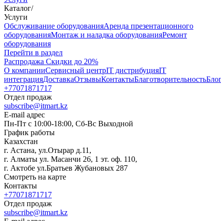
Каталог
/
Услуги
Oбслуживание оборудования
Аренда презентационного
оборудования
Монтаж и наладка оборудования
Ремонт
оборудования
Перейти в раздел
Распродажа
Скидки до 20%
О компании
Сервисный центр
IT дистрибуция
IT
интеграция
Доставка
Отзывы
Контакты
Благотворительность
Бло
+77071871717
Отдел продаж
subscribe@itmart.kz
E-mail адрес
Пн-Пт с 10:00-18:00, Сб-Вс Выходной
График работы
Казахстан
г. Астана, ул.Отырар д.11,
г. Алматы ул. Масанчи 26, 1 эт. оф. 110,
г. Актобе ул.Братьев Жубановых 287
Смотреть на карте
Контакты
+77071871717
Отдел продаж
subscribe@itmart.kz