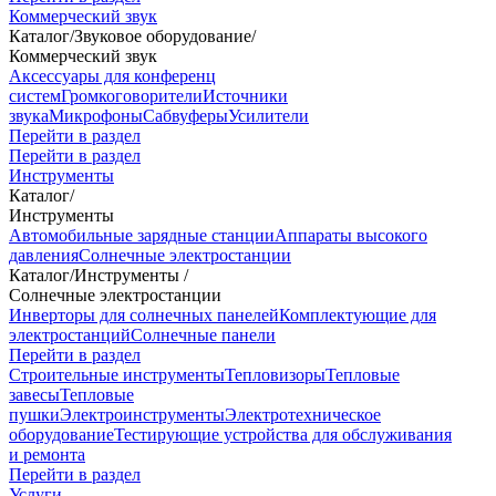
Коммерческий звук
Каталог
/
Звуковое оборудование
/
Коммерческий звук
Аксессуары для конференц
систем
Громкоговорители
Источники
звука
Микрофоны
Сабвуферы
Усилители
Перейти в раздел
Перейти в раздел
Инструменты
Каталог
/
Инструменты
Автомобильные зарядные станции
Аппараты высокого
давления
Солнечные электростанции
Каталог
/
Инструменты
/
Солнечные электростанции
Инверторы для солнечных панелей
Комплектующие для
электростанций
Солнечные панели
Перейти в раздел
Строительные инструменты
Тепловизоры
Тепловые
завесы
Тепловые
пушки
Электроинструменты
Электротехническое
оборудование
Тестирующие устройства для обслуживания
и ремонта
Перейти в раздел
Услуги