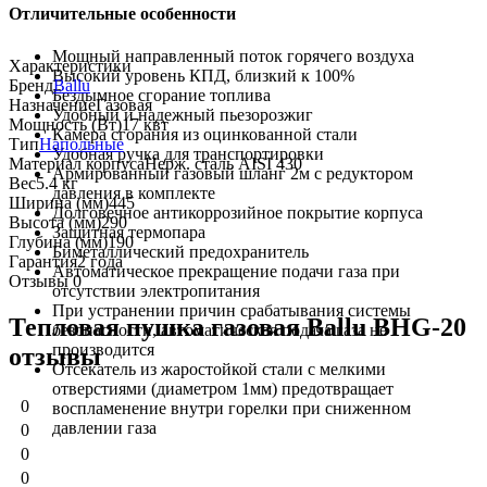
Отличительные особенности
Мощный направленный поток горячего воздуха
Характеристики
Высокий уровень КПД, близкий к 100%
Бренд
Ballu
Бездымное сгорание топлива
Назначение
Газовая
Удобный и надежный пьезорозжиг
Мощность (Вт)
17 квт
Камера сгорания из оцинкованной стали
Тип
Напольные
Удобная ручка для транспортировки
Материал корпуса
Нерж. сталь AISI 430
Армированный газовый шланг 2м с редуктором
Вес
5.4 кг
давления в комплекте
Ширина (мм)
445
Долговечное антикоррозийное покрытие корпуса
Высота (мм)
290
Защитная термопара
Глубина (мм)
190
Биметаллический предохранитель
Гарантия
2 года
Автоматическое прекращение подачи газа при
Отзывы
0
отсутствии электропитания
При устранении причин срабатывания системы
Тепловая пушка газовая Ballu BHG-20
безопасности, автоматическая подача газа не
производится
отзывы
Отсекатель из жаростойкой стали с мелкими
отверстиями (диаметром 1мм) предотвращает
0
воспламенение внутри горелки при сниженном
давлении газа
0
0
0