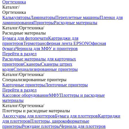
Оргтехника
Каталог
/
Оргтехника
Калькуляторы
Ламинаторы
Переплетные машины
Пленки для
ламинирования
Принтеры
Расходные материалы
Каталог
/
Оргтехника
/
Расходные материалы
Бумага для фотопечати
Картриджи для
принтеров
Термотрансферная лента EPSON
Офисная
бумага
Чернила для МФУ и принтеров
Перейти в раздел
Расходные материалы для карточных
принтеров
Сканеры
Сканеры штрих
кодов
Специализированные принтеры
Каталог
/
Оргтехника
/
Специализированные принтеры
Карточные принтеры
Ленточные принтеры
Перейти в раздел
Кассовое оборудование
МФУ
Плоттеры и расходные
материалы
Каталог
/
Оргтехника
/
Плоттеры и расходные материалы
Аксессуары для плоттеров
Бумага для плоттеров
Картриджи
для плоттеров
Плоттеры, широкоформатные
принтеры
Режущие плоттеры
Чернила для плоттеров