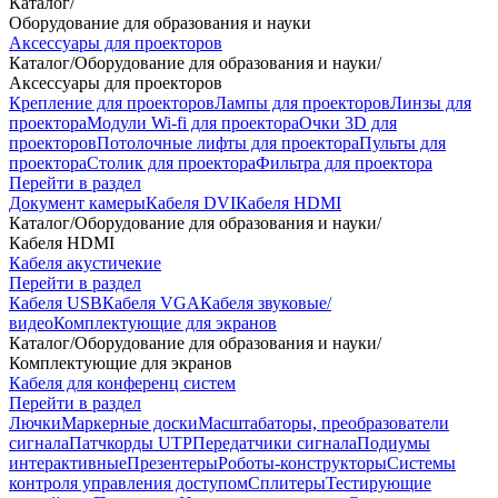
Каталог
/
Оборудование для образования и науки
Аксессуары для проекторов
Каталог
/
Оборудование для образования и науки
/
Аксессуары для проекторов
Крепление для проекторов
Лампы для проекторов
Линзы для
проектора
Модули Wi-fi для проектора
Очки 3D для
проекторов
Потолочные лифты для проектора
Пульты для
проектора
Столик для проектора
Фильтра для проектора
Перейти в раздел
Документ камеры
Кабеля DVI
Кабеля HDMI
Каталог
/
Оборудование для образования и науки
/
Кабеля HDMI
Кабеля акустичекие
Перейти в раздел
Кабеля USB
Кабеля VGA
Кабеля звуковые/
видео
Комплектующие для экранов
Каталог
/
Оборудование для образования и науки
/
Комплектующие для экранов
Кабеля для конференц систем
Перейти в раздел
Лючки
Маркерные доски
Масштабаторы, преобразователи
сигнала
Патчкорды UTP
Передатчики сигнала
Подиумы
интерактивные
Презентеры
Роботы-конструкторы
Системы
контроля управления доступом
Сплитеры
Тестирующие