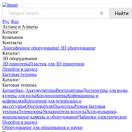
Найти
Рус
|
Қаз
Астана и Алматы
Каталог
Компания
Контакты
Лингафонное оборудование
3D оборудование
Каталог
/
3D оборудование
3D принтеры
Пластик для 3D принтеров
Перейти в раздел
Бытовая техника
Каталог
/
Бытовая техника
Батарейки, Аккумуляторы
Вентиляторы
Диспенсеры для воды,
кулеры для воды
Кондиционеры
Кофемашины и
кофемолки
Крепления для телевизора и
акссесуары
Обогреватели
Пылесосы
Разная бытовая
техника
Телевизоры
Увлажнители воздуха
Холодильники,
морозильные камеры и оборудование
Чайники электрические
Перейти в раздел
Оборудование для образования и науки