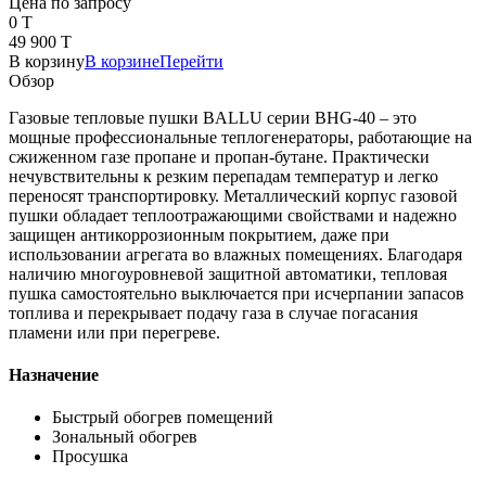
Цена по запросу
0 T
49 900 T
В корзину
В корзине
Перейти
Обзор
Газовые тепловые пушки BALLU серии BHG-40 – это
мощные профессиональные теплогенераторы, работающие на
сжиженном газе пропане и пропан-бутане. Практически
нечувствительны к резким перепадам температур и легко
переносят транспортировку. Металлический корпус газовой
пушки обладает теплоотражающими свойствами и надежно
защищен антикоррозионным покрытием, даже при
использовании агрегата во влажных помещениях. Благодаря
наличию многоуровневой защитной автоматики, тепловая
пушка самостоятельно выключается при исчерпании запасов
топлива и перекрывает подачу газа в случае погасания
пламени или при перегреве.
Назначение
Быстрый обогрев помещений
Зональный обогрев
Просушка