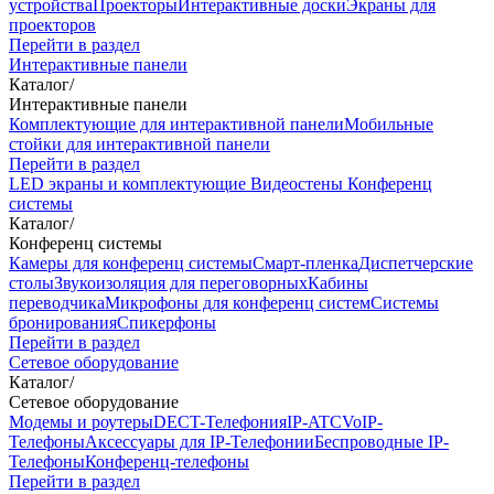
устройства
Проекторы
Интерактивные доски
Экраны для
проекторов
Перейти в раздел
Интерактивные панели
Каталог
/
Интерактивные панели
Комплектующие для интерактивной панели
Мобильные
стойки для интерактивной панели
Перейти в раздел
LED экраны и комплектующие
Видеостены
Конференц
системы
Каталог
/
Конференц системы
Камеры для конференц системы
Cмарт-пленка
Диспетчерские
столы
Звукоизоляция для переговорных
Кабины
переводчика
Микрофоны для конференц систем
Системы
бронирования
Спикерфоны
Перейти в раздел
Сетевое оборудование
Каталог
/
Сетевое оборудование
Модемы и роутеры
DECT-Телефония
IP-ATC
VoIP-
Телефоны
Аксессуары для IP-Телефонии
Беспроводные IP-
Телефоны
Конференц-телефоны
Перейти в раздел