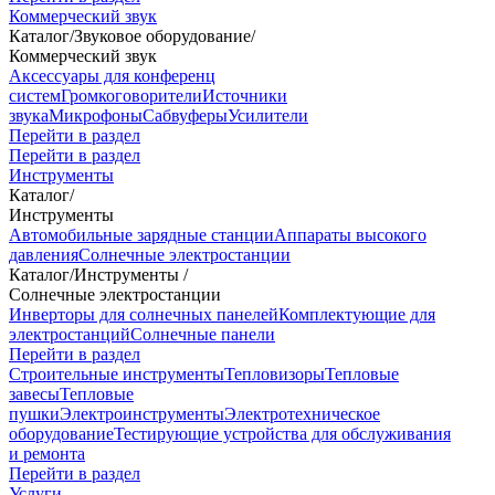
Коммерческий звук
Каталог
/
Звуковое оборудование
/
Коммерческий звук
Аксессуары для конференц
систем
Громкоговорители
Источники
звука
Микрофоны
Сабвуферы
Усилители
Перейти в раздел
Перейти в раздел
Инструменты
Каталог
/
Инструменты
Автомобильные зарядные станции
Аппараты высокого
давления
Солнечные электростанции
Каталог
/
Инструменты
/
Солнечные электростанции
Инверторы для солнечных панелей
Комплектующие для
электростанций
Солнечные панели
Перейти в раздел
Строительные инструменты
Тепловизоры
Тепловые
завесы
Тепловые
пушки
Электроинструменты
Электротехническое
оборудование
Тестирующие устройства для обслуживания
и ремонта
Перейти в раздел
Услуги