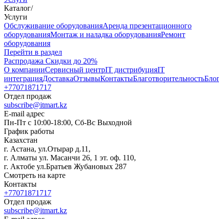
Каталог
/
Услуги
Oбслуживание оборудования
Аренда презентационного
оборудования
Монтаж и наладка оборудования
Ремонт
оборудования
Перейти в раздел
Распродажа
Скидки до 20%
О компании
Сервисный центр
IT дистрибуция
IT
интеграция
Доставка
Отзывы
Контакты
Благотворительность
Бло
+77071871717
Отдел продаж
subscribe@itmart.kz
E-mail адрес
Пн-Пт с 10:00-18:00, Сб-Вс Выходной
График работы
Казахстан
г. Астана, ул.Отырар д.11,
г. Алматы ул. Масанчи 26, 1 эт. оф. 110,
г. Актобе ул.Братьев Жубановых 287
Смотреть на карте
Контакты
+77071871717
Отдел продаж
subscribe@itmart.kz