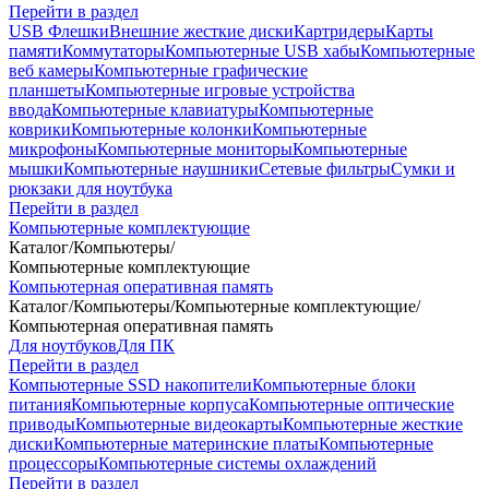
Перейти в раздел
USB Флешки
Внешние жесткие диски
Картридеры
Карты
памяти
Коммутаторы
Компьютерные USB хабы
Компьютерные
веб камеры
Компьютерные графические
планшеты
Компьютерные игровые устройства
ввода
Компьютерные клавиатуры
Компьютерные
коврики
Компьютерные колонки
Компьютерные
микрофоны
Компьютерные мониторы
Компьютерные
мышки
Компьютерные наушники
Сетевые фильтры
Сумки и
рюкзаки для ноутбука
Перейти в раздел
Компьютерные комплектующие
Каталог
/
Компьютеры
/
Компьютерные комплектующие
Компьютерная оперативная память
Каталог
/
Компьютеры
/
Компьютерные комплектующие
/
Компьютерная оперативная память
Для ноутбуков
Для ПК
Перейти в раздел
Компьютерные SSD накопители
Компьютерные блоки
питания
Компьютерные корпуса
Компьютерные оптические
приводы
Компьютерные видеокарты
Компьютерные жесткие
диски
Компьютерные материнские платы
Компьютерные
процессоры
Компьютерные системы охлаждений
Перейти в раздел