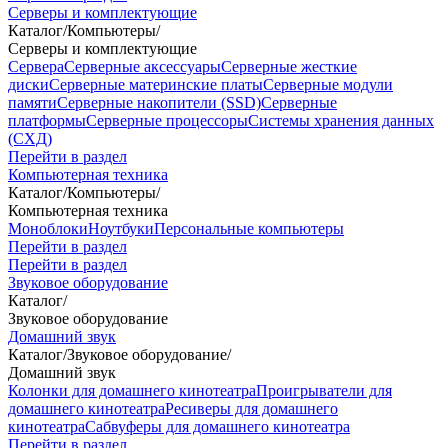
Серверы и комплектующие
Каталог
/
Компьютеры
/
Серверы и комплектующие
Сервера
Серверные аксессуары
Серверные жесткие
диски
Серверные материнские платы
Серверные модули
памяти
Серверные накопители (SSD)
Серверные
платформы
Серверные процессоры
Системы хранения данных
(СХД)
Перейти в раздел
Компьютерная техника
Каталог
/
Компьютеры
/
Компьютерная техника
Моноблоки
Ноутбуки
Персональные компьютеры
Перейти в раздел
Перейти в раздел
Звуковое оборудование
Каталог
/
Звуковое оборудование
Домашний звук
Каталог
/
Звуковое оборудование
/
Домашний звук
Колонки для домашнего кинотеатра
Проигрыватели для
домашнего кинотеатра
Ресиверы для домашнего
кинотеатра
Сабвуферы для домашнего кинотеатра
Перейти в раздел