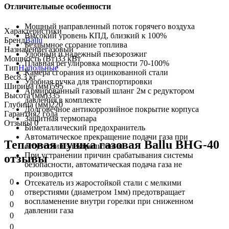
Отличительные особенности
Мощный направленный поток горячего воздуха
Характеристики
Высокий уровень КПД, близкий к 100%
Бренд
Ballu
Бездымное сгорание топлива
Назначение
газовый
Удобный и надежный пьезорозжиг
Мощность (Вт)
33 кВт
Плавная регулировка мощности 70-100%
Тип
Напольные
Камера сгорания из оцинкованной стали
Вес
8.3 кг
Удобная ручка для транспортировки
Ширина (мм)
595
Армированный газовый шланг 2м с редуктором
Высота (мм)
335
давления в комплекте
Глубина (мм)
220
Долговечное антикоррозийное покрытие корпуса
Гарантия
2 года
Защитная термопара
Отзывы
0
Биметаллический предохранитель
Автоматическое прекращение подачи газа при
Тепловая пушка газовая Ballu BHG-40
отсутствии электропитания
При устранении причин срабатывания системы
отзывы
безопасности, автоматическая подача газа не
производится
0
Отсекатель из жаростойкой стали с мелкими
отверстиями (диаметром 1мм) предотвращает
0
воспламенение внутри горелки при сниженном
0
давлении газа
0
0