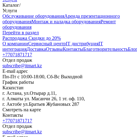
Каталог
/
Услуги
Oбслуживание оборудования
Аренда презентационного
оборудования
Монтаж и наладка оборудования
Ремонт
оборудования
Перейти в раздел
Распродажа
Скидки до 20%
О компании
Сервисный центр
IT дистрибуция
IT
интеграция
Доставка
Отзывы
Контакты
Благотворительность
Бло
+77071871717
Отдел продаж
subscribe@itmart.kz
E-mail адрес
Пн-Пт с 10:00-18:00, Сб-Вс Выходной
График работы
Казахстан
г. Астана, ул.Отырар д.11,
г. Алматы ул. Масанчи 26, 1 эт. оф. 110,
г. Актобе ул.Братьев Жубановых 287
Смотреть на карте
Контакты
+77071871717
Отдел продаж
subscribe@itmart.kz