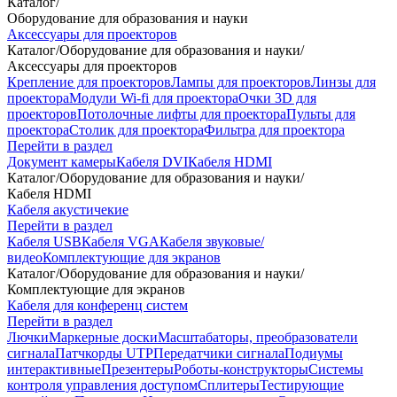
Каталог
/
Оборудование для образования и науки
Аксессуары для проекторов
Каталог
/
Оборудование для образования и науки
/
Аксессуары для проекторов
Крепление для проекторов
Лампы для проекторов
Линзы для
проектора
Модули Wi-fi для проектора
Очки 3D для
проекторов
Потолочные лифты для проектора
Пульты для
проектора
Столик для проектора
Фильтра для проектора
Перейти в раздел
Документ камеры
Кабеля DVI
Кабеля HDMI
Каталог
/
Оборудование для образования и науки
/
Кабеля HDMI
Кабеля акустичекие
Перейти в раздел
Кабеля USB
Кабеля VGA
Кабеля звуковые/
видео
Комплектующие для экранов
Каталог
/
Оборудование для образования и науки
/
Комплектующие для экранов
Кабеля для конференц систем
Перейти в раздел
Лючки
Маркерные доски
Масштабаторы, преобразователи
сигнала
Патчкорды UTP
Передатчики сигнала
Подиумы
интерактивные
Презентеры
Роботы-конструкторы
Системы
контроля управления доступом
Сплитеры
Тестирующие