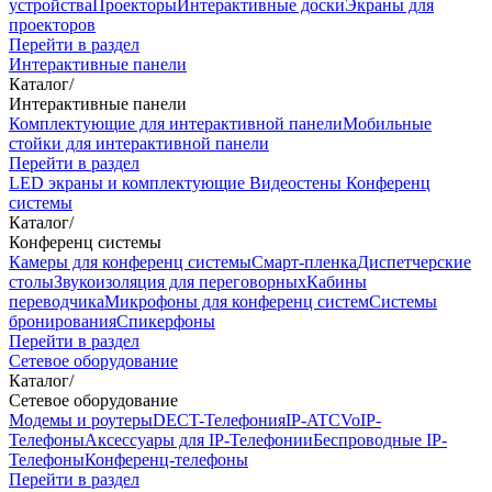
устройства
Проекторы
Интерактивные доски
Экраны для
проекторов
Перейти в раздел
Интерактивные панели
Каталог
/
Интерактивные панели
Комплектующие для интерактивной панели
Мобильные
стойки для интерактивной панели
Перейти в раздел
LED экраны и комплектующие
Видеостены
Конференц
системы
Каталог
/
Конференц системы
Камеры для конференц системы
Cмарт-пленка
Диспетчерские
столы
Звукоизоляция для переговорных
Кабины
переводчика
Микрофоны для конференц систем
Системы
бронирования
Спикерфоны
Перейти в раздел
Сетевое оборудование
Каталог
/
Сетевое оборудование
Модемы и роутеры
DECT-Телефония
IP-ATC
VoIP-
Телефоны
Аксессуары для IP-Телефонии
Беспроводные IP-
Телефоны
Конференц-телефоны
Перейти в раздел