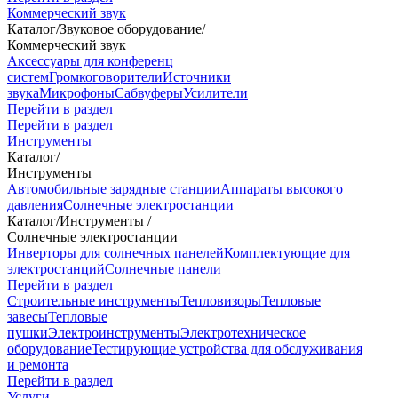
Коммерческий звук
Каталог
/
Звуковое оборудование
/
Коммерческий звук
Аксессуары для конференц
систем
Громкоговорители
Источники
звука
Микрофоны
Сабвуферы
Усилители
Перейти в раздел
Перейти в раздел
Инструменты
Каталог
/
Инструменты
Автомобильные зарядные станции
Аппараты высокого
давления
Солнечные электростанции
Каталог
/
Инструменты
/
Солнечные электростанции
Инверторы для солнечных панелей
Комплектующие для
электростанций
Солнечные панели
Перейти в раздел
Строительные инструменты
Тепловизоры
Тепловые
завесы
Тепловые
пушки
Электроинструменты
Электротехническое
оборудование
Тестирующие устройства для обслуживания
и ремонта
Перейти в раздел
Услуги