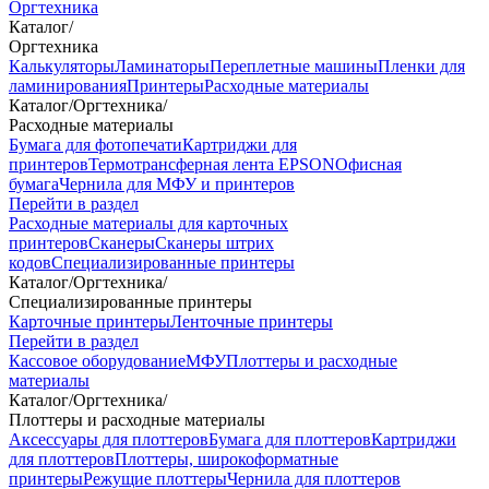
Оргтехника
Каталог
/
Оргтехника
Калькуляторы
Ламинаторы
Переплетные машины
Пленки для
ламинирования
Принтеры
Расходные материалы
Каталог
/
Оргтехника
/
Расходные материалы
Бумага для фотопечати
Картриджи для
принтеров
Термотрансферная лента EPSON
Офисная
бумага
Чернила для МФУ и принтеров
Перейти в раздел
Расходные материалы для карточных
принтеров
Сканеры
Сканеры штрих
кодов
Специализированные принтеры
Каталог
/
Оргтехника
/
Специализированные принтеры
Карточные принтеры
Ленточные принтеры
Перейти в раздел
Кассовое оборудование
МФУ
Плоттеры и расходные
материалы
Каталог
/
Оргтехника
/
Плоттеры и расходные материалы
Аксессуары для плоттеров
Бумага для плоттеров
Картриджи
для плоттеров
Плоттеры, широкоформатные
принтеры
Режущие плоттеры
Чернила для плоттеров