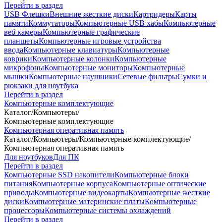
Перейти в раздел
USB Флешки
Внешние жесткие диски
Картридеры
Карты
памяти
Коммутаторы
Компьютерные USB хабы
Компьютерные
веб камеры
Компьютерные графические
планшеты
Компьютерные игровые устройства
ввода
Компьютерные клавиатуры
Компьютерные
коврики
Компьютерные колонки
Компьютерные
микрофоны
Компьютерные мониторы
Компьютерные
мышки
Компьютерные наушники
Сетевые фильтры
Сумки и
рюкзаки для ноутбука
Перейти в раздел
Компьютерные комплектующие
Каталог
/
Компьютеры
/
Компьютерные комплектующие
Компьютерная оперативная память
Каталог
/
Компьютеры
/
Компьютерные комплектующие
/
Компьютерная оперативная память
Для ноутбуков
Для ПК
Перейти в раздел
Компьютерные SSD накопители
Компьютерные блоки
питания
Компьютерные корпуса
Компьютерные оптические
приводы
Компьютерные видеокарты
Компьютерные жесткие
диски
Компьютерные материнские платы
Компьютерные
процессоры
Компьютерные системы охлаждений
Перейти в раздел