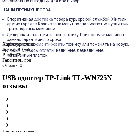
максимально выгодный для Вас выбор.
НАШИ ПРЕИМУЩЕСТВА.
Оперативная
доставка
товара курьерской службой. Жители
других городов Казахстана могут воспользоваться услугами
транспортных компаний.
Дилерская гарантия на всю технику. При поломке машины в
рамках гарантийного срока
Характеристики
обязуемся
отремонтировать
технику или поменять на новую.
Бренд
TP-Link
Любые способы
оплаты
: наличные, безналичные,
Вес
0.073 кг
наложенный платеж.
Гарантия
1 год
Отзывы
0
USB адаптер TP-Link TL-WN725N
отзывы
0
0
0
0
0
Написать отзыв