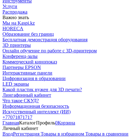
Инструменты
Услуги
Распродажа
Важно знать
Мы на Kaspi.kz
HORECA
Образование без границ
Бесплатная демонстрация оборудования
3D принтеры
Онлайн обучение по работе с 3D-принтером
Конференц-залы
Коммерческий кинопоказ
Партнеры EPSON
Интерактивные панели
Цифровизация в образовании
LED экраны
Какой пластик нужен для 3D печати?
Лингафонный кабинет
Что такое СКУД?
Информационная безопасность
Искусственный интеллект (ИИ)
+77071871717
Главная
Каталог
Профиль
0
Корзина
Личный кабинет
Вход
Регистрация
Товары в избранном
Товары в сравнении