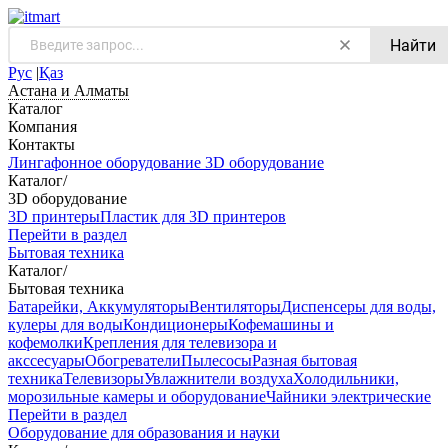
Найти
Рус
|
Қаз
Астана и Алматы
Каталог
Компания
Контакты
Лингафонное оборудование
3D оборудование
Каталог
/
3D оборудование
3D принтеры
Пластик для 3D принтеров
Перейти в раздел
Бытовая техника
Каталог
/
Бытовая техника
Батарейки, Аккумуляторы
Вентиляторы
Диспенсеры для воды,
кулеры для воды
Кондиционеры
Кофемашины и
кофемолки
Крепления для телевизора и
акссесуары
Обогреватели
Пылесосы
Разная бытовая
техника
Телевизоры
Увлажнители воздуха
Холодильники,
морозильные камеры и оборудование
Чайники электрические
Перейти в раздел
Оборудование для образования и науки