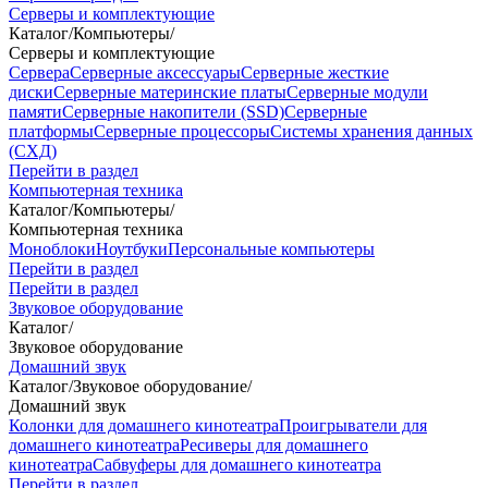
Серверы и комплектующие
Каталог
/
Компьютеры
/
Серверы и комплектующие
Сервера
Серверные аксессуары
Серверные жесткие
диски
Серверные материнские платы
Серверные модули
памяти
Серверные накопители (SSD)
Серверные
платформы
Серверные процессоры
Системы хранения данных
(СХД)
Перейти в раздел
Компьютерная техника
Каталог
/
Компьютеры
/
Компьютерная техника
Моноблоки
Ноутбуки
Персональные компьютеры
Перейти в раздел
Перейти в раздел
Звуковое оборудование
Каталог
/
Звуковое оборудование
Домашний звук
Каталог
/
Звуковое оборудование
/
Домашний звук
Колонки для домашнего кинотеатра
Проигрыватели для
домашнего кинотеатра
Ресиверы для домашнего
кинотеатра
Сабвуферы для домашнего кинотеатра
Перейти в раздел