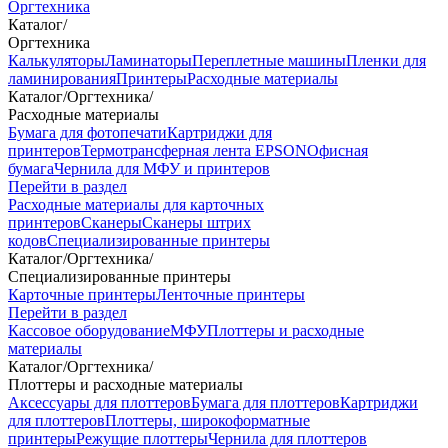
Оргтехника
Каталог
/
Оргтехника
Калькуляторы
Ламинаторы
Переплетные машины
Пленки для
ламинирования
Принтеры
Расходные материалы
Каталог
/
Оргтехника
/
Расходные материалы
Бумага для фотопечати
Картриджи для
принтеров
Термотрансферная лента EPSON
Офисная
бумага
Чернила для МФУ и принтеров
Перейти в раздел
Расходные материалы для карточных
принтеров
Сканеры
Сканеры штрих
кодов
Специализированные принтеры
Каталог
/
Оргтехника
/
Специализированные принтеры
Карточные принтеры
Ленточные принтеры
Перейти в раздел
Кассовое оборудование
МФУ
Плоттеры и расходные
материалы
Каталог
/
Оргтехника
/
Плоттеры и расходные материалы
Аксессуары для плоттеров
Бумага для плоттеров
Картриджи
для плоттеров
Плоттеры, широкоформатные
принтеры
Режущие плоттеры
Чернила для плоттеров