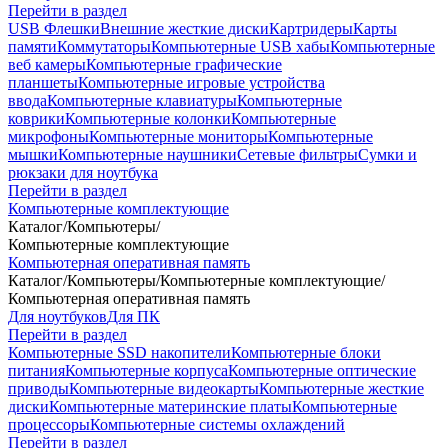
Перейти в раздел
USB Флешки
Внешние жесткие диски
Картридеры
Карты
памяти
Коммутаторы
Компьютерные USB хабы
Компьютерные
веб камеры
Компьютерные графические
планшеты
Компьютерные игровые устройства
ввода
Компьютерные клавиатуры
Компьютерные
коврики
Компьютерные колонки
Компьютерные
микрофоны
Компьютерные мониторы
Компьютерные
мышки
Компьютерные наушники
Сетевые фильтры
Сумки и
рюкзаки для ноутбука
Перейти в раздел
Компьютерные комплектующие
Каталог
/
Компьютеры
/
Компьютерные комплектующие
Компьютерная оперативная память
Каталог
/
Компьютеры
/
Компьютерные комплектующие
/
Компьютерная оперативная память
Для ноутбуков
Для ПК
Перейти в раздел
Компьютерные SSD накопители
Компьютерные блоки
питания
Компьютерные корпуса
Компьютерные оптические
приводы
Компьютерные видеокарты
Компьютерные жесткие
диски
Компьютерные материнские платы
Компьютерные
процессоры
Компьютерные системы охлаждений
Перейти в раздел