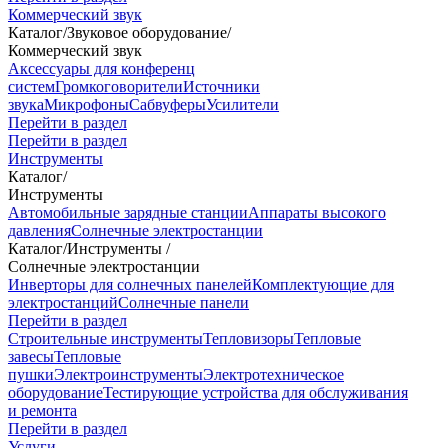
Коммерческий звук
Каталог
/
Звуковое оборудование
/
Коммерческий звук
Аксессуары для конференц
систем
Громкоговорители
Источники
звука
Микрофоны
Сабвуферы
Усилители
Перейти в раздел
Перейти в раздел
Инструменты
Каталог
/
Инструменты
Автомобильные зарядные станции
Аппараты высокого
давления
Солнечные электростанции
Каталог
/
Инструменты
/
Солнечные электростанции
Инверторы для солнечных панелей
Комплектующие для
электростанций
Солнечные панели
Перейти в раздел
Строительные инструменты
Тепловизоры
Тепловые
завесы
Тепловые
пушки
Электроинструменты
Электротехническое
оборудование
Тестирующие устройства для обслуживания
и ремонта
Перейти в раздел
Услуги