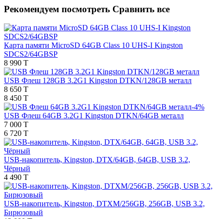
Рекомендуем посмотреть
Сравнить все
Карта памяти MicroSD 64GB Class 10 UHS-I Kingston
SDCS2/64GBSP
8 990 T
USB Флеш 128GB 3.2G1 Kingston DTKN/128GB металл
8 650 T
8 450 T
-4%
USB Флеш 64GB 3.2G1 Kingston DTKN/64GB металл
7 000 T
6 720 T
USB-накопитель, Kingston, DTX/64GB, 64GB, USB 3.2,
Чёрный
4 490 T
USB-накопитель, Kingston, DTXM/256GB, 256GB, USB 3.2,
Бирюзовый