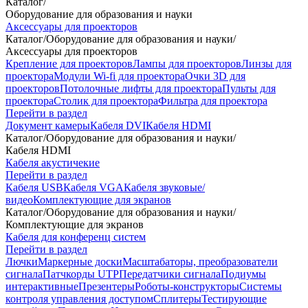
Каталог
/
Оборудование для образования и науки
Аксессуары для проекторов
Каталог
/
Оборудование для образования и науки
/
Аксессуары для проекторов
Крепление для проекторов
Лампы для проекторов
Линзы для
проектора
Модули Wi-fi для проектора
Очки 3D для
проекторов
Потолочные лифты для проектора
Пульты для
проектора
Столик для проектора
Фильтра для проектора
Перейти в раздел
Документ камеры
Кабеля DVI
Кабеля HDMI
Каталог
/
Оборудование для образования и науки
/
Кабеля HDMI
Кабеля акустичекие
Перейти в раздел
Кабеля USB
Кабеля VGA
Кабеля звуковые/
видео
Комплектующие для экранов
Каталог
/
Оборудование для образования и науки
/
Комплектующие для экранов
Кабеля для конференц систем
Перейти в раздел
Лючки
Маркерные доски
Масштабаторы, преобразователи
сигнала
Патчкорды UTP
Передатчики сигнала
Подиумы
интерактивные
Презентеры
Роботы-конструкторы
Системы
контроля управления доступом
Сплитеры
Тестирующие