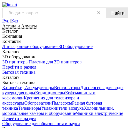
Найти
Рус
|
Қаз
Астана и Алматы
Каталог
Компания
Контакты
Лингафонное оборудование
3D оборудование
Каталог
/
3D оборудование
3D принтеры
Пластик для 3D принтеров
Перейти в раздел
Бытовая техника
Каталог
/
Бытовая техника
Батарейки, Аккумуляторы
Вентиляторы
Диспенсеры для воды,
кулеры для воды
Кондиционеры
Кофемашины и
кофемолки
Крепления для телевизора и
акссесуары
Обогреватели
Пылесосы
Разная бытовая
техника
Телевизоры
Увлажнители воздуха
Холодильники,
морозильные камеры и оборудование
Чайники электрические
Перейти в раздел
Оборудование для образования и науки