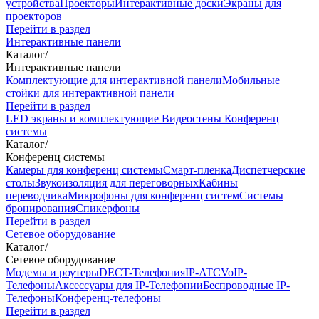
устройства
Проекторы
Интерактивные доски
Экраны для
проекторов
Перейти в раздел
Интерактивные панели
Каталог
/
Интерактивные панели
Комплектующие для интерактивной панели
Мобильные
стойки для интерактивной панели
Перейти в раздел
LED экраны и комплектующие
Видеостены
Конференц
системы
Каталог
/
Конференц системы
Камеры для конференц системы
Cмарт-пленка
Диспетчерские
столы
Звукоизоляция для переговорных
Кабины
переводчика
Микрофоны для конференц систем
Системы
бронирования
Спикерфоны
Перейти в раздел
Сетевое оборудование
Каталог
/
Сетевое оборудование
Модемы и роутеры
DECT-Телефония
IP-ATC
VoIP-
Телефоны
Аксессуары для IP-Телефонии
Беспроводные IP-
Телефоны
Конференц-телефоны
Перейти в раздел