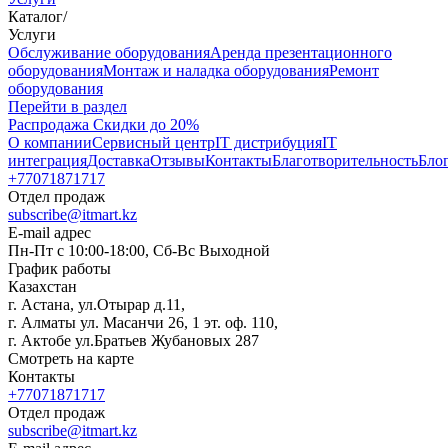
Каталог
/
Услуги
Oбслуживание оборудования
Аренда презентационного
оборудования
Монтаж и наладка оборудования
Ремонт
оборудования
Перейти в раздел
Распродажа
Скидки до 20%
О компании
Сервисный центр
IT дистрибуция
IT
интеграция
Доставка
Отзывы
Контакты
Благотворительность
Бло
+77071871717
Отдел продаж
subscribe@itmart.kz
E-mail адрес
Пн-Пт с 10:00-18:00, Сб-Вс Выходной
График работы
Казахстан
г. Астана, ул.Отырар д.11,
г. Алматы ул. Масанчи 26, 1 эт. оф. 110,
г. Актобе ул.Братьев Жубановых 287
Смотреть на карте
Контакты
+77071871717
Отдел продаж
subscribe@itmart.kz