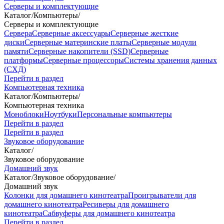
Серверы и комплектующие
Каталог
/
Компьютеры
/
Серверы и комплектующие
Сервера
Серверные аксессуары
Серверные жесткие
диски
Серверные материнские платы
Серверные модули
памяти
Серверные накопители (SSD)
Серверные
платформы
Серверные процессоры
Системы хранения данных
(СХД)
Перейти в раздел
Компьютерная техника
Каталог
/
Компьютеры
/
Компьютерная техника
Моноблоки
Ноутбуки
Персональные компьютеры
Перейти в раздел
Перейти в раздел
Звуковое оборудование
Каталог
/
Звуковое оборудование
Домашний звук
Каталог
/
Звуковое оборудование
/
Домашний звук
Колонки для домашнего кинотеатра
Проигрыватели для
домашнего кинотеатра
Ресиверы для домашнего
кинотеатра
Сабвуферы для домашнего кинотеатра
Перейти в раздел