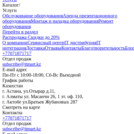
Каталог
/
Услуги
Oбслуживание оборудования
Аренда презентационного
оборудования
Монтаж и наладка оборудования
Ремонт
оборудования
Перейти в раздел
Распродажа
Скидки до 20%
О компании
Сервисный центр
IT дистрибуция
IT
интеграция
Доставка
Отзывы
Контакты
Благотворительность
Бло
+77071871717
Отдел продаж
subscribe@itmart.kz
E-mail адрес
Пн-Пт с 10:00-18:00, Сб-Вс Выходной
График работы
Казахстан
г. Астана, ул.Отырар д.11,
г. Алматы ул. Масанчи 26, 1 эт. оф. 110,
г. Актобе ул.Братьев Жубановых 287
Смотреть на карте
Контакты
+77071871717
Отдел продаж
subscribe@itmart.kz