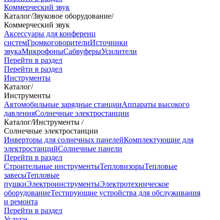
Коммерческий звук
Каталог
/
Звуковое оборудование
/
Коммерческий звук
Аксессуары для конференц
систем
Громкоговорители
Источники
звука
Микрофоны
Сабвуферы
Усилители
Перейти в раздел
Перейти в раздел
Инструменты
Каталог
/
Инструменты
Автомобильные зарядные станции
Аппараты высокого
давления
Солнечные электростанции
Каталог
/
Инструменты
/
Солнечные электростанции
Инверторы для солнечных панелей
Комплектующие для
электростанций
Солнечные панели
Перейти в раздел
Строительные инструменты
Тепловизоры
Тепловые
завесы
Тепловые
пушки
Электроинструменты
Электротехническое
оборудование
Тестирующие устройства для обслуживания
и ремонта
Перейти в раздел
Услуги