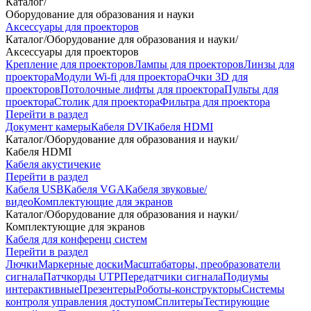
Каталог
/
Оборудование для образования и науки
Аксессуары для проекторов
Каталог
/
Оборудование для образования и науки
/
Аксессуары для проекторов
Крепление для проекторов
Лампы для проекторов
Линзы для
проектора
Модули Wi-fi для проектора
Очки 3D для
проекторов
Потолочные лифты для проектора
Пульты для
проектора
Столик для проектора
Фильтра для проектора
Перейти в раздел
Документ камеры
Кабеля DVI
Кабеля HDMI
Каталог
/
Оборудование для образования и науки
/
Кабеля HDMI
Кабеля акустичекие
Перейти в раздел
Кабеля USB
Кабеля VGA
Кабеля звуковые/
видео
Комплектующие для экранов
Каталог
/
Оборудование для образования и науки
/
Комплектующие для экранов
Кабеля для конференц систем
Перейти в раздел
Лючки
Маркерные доски
Масштабаторы, преобразователи
сигнала
Патчкорды UTP
Передатчики сигнала
Подиумы
интерактивные
Презентеры
Роботы-конструкторы
Системы
контроля управления доступом
Сплитеры
Тестирующие