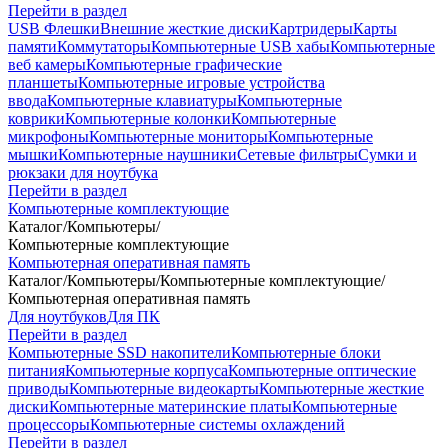
Перейти в раздел
USB Флешки
Внешние жесткие диски
Картридеры
Карты
памяти
Коммутаторы
Компьютерные USB хабы
Компьютерные
веб камеры
Компьютерные графические
планшеты
Компьютерные игровые устройства
ввода
Компьютерные клавиатуры
Компьютерные
коврики
Компьютерные колонки
Компьютерные
микрофоны
Компьютерные мониторы
Компьютерные
мышки
Компьютерные наушники
Сетевые фильтры
Сумки и
рюкзаки для ноутбука
Перейти в раздел
Компьютерные комплектующие
Каталог
/
Компьютеры
/
Компьютерные комплектующие
Компьютерная оперативная память
Каталог
/
Компьютеры
/
Компьютерные комплектующие
/
Компьютерная оперативная память
Для ноутбуков
Для ПК
Перейти в раздел
Компьютерные SSD накопители
Компьютерные блоки
питания
Компьютерные корпуса
Компьютерные оптические
приводы
Компьютерные видеокарты
Компьютерные жесткие
диски
Компьютерные материнские платы
Компьютерные
процессоры
Компьютерные системы охлаждений
Перейти в раздел