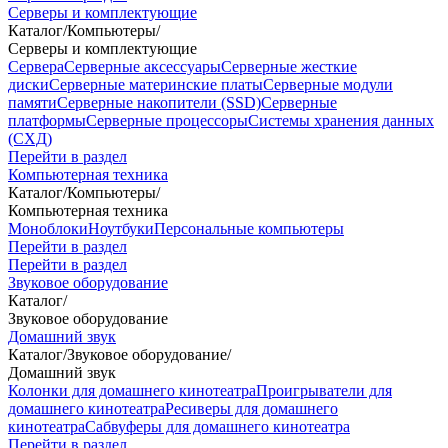
Серверы и комплектующие
Каталог
/
Компьютеры
/
Серверы и комплектующие
Сервера
Серверные аксессуары
Серверные жесткие
диски
Серверные материнские платы
Серверные модули
памяти
Серверные накопители (SSD)
Серверные
платформы
Серверные процессоры
Системы хранения данных
(СХД)
Перейти в раздел
Компьютерная техника
Каталог
/
Компьютеры
/
Компьютерная техника
Моноблоки
Ноутбуки
Персональные компьютеры
Перейти в раздел
Перейти в раздел
Звуковое оборудование
Каталог
/
Звуковое оборудование
Домашний звук
Каталог
/
Звуковое оборудование
/
Домашний звук
Колонки для домашнего кинотеатра
Проигрыватели для
домашнего кинотеатра
Ресиверы для домашнего
кинотеатра
Сабвуферы для домашнего кинотеатра
Перейти в раздел