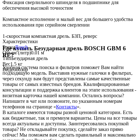
Фиксация сверлильного шпинделя в подшипнике для
обеспечения высокой точностим
Компактное исполнение и малый вес для большего удобства
использования при серийном сверлении
1-скоростная компактная дрель. БЗП, реверс
Характеристики
Бренд
Bosch
Где купить Безударная дрель BOSCH GBM 6
Объем (литр)
0.01 м
RE?
Тип
Безударная дрель
Вес
1.5 кг
Удобная система поиска и фильтров поможет Вам найти
Видеообзор
подходящую модель. Выставив нужные галочки в фильтрах,
через секунду вам будут представлены самые качественные
товары
от самых известных брендов. Квалифицированные
консультации и поддержка клиентов на этапе использования -
визитная карточка нашей компании. Остались вопросы?
Напишите в чат или позвоните, по указанным номерам
телефонов на странице «
Контакты
».
В каталоге имеются
товары
разной ценовой
категории. Есть
как бюджетные, так и премиум варианты. Цены на все
товары
всегда актуальны и доступны.
Заинтересовались покупкой
товара
? Не откладывайте покупку, сделайте заказ прямо
сейчас! Мы поможем вам сделать правильный и максимально