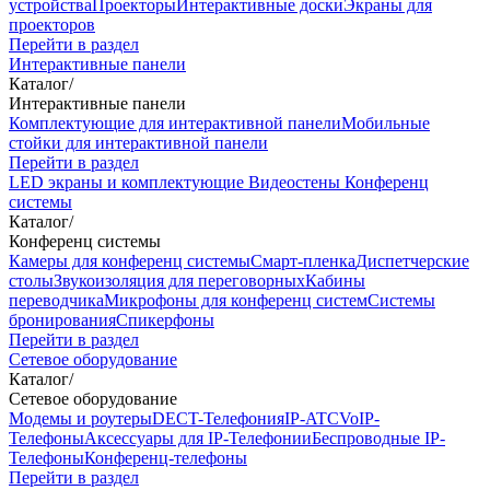
устройства
Проекторы
Интерактивные доски
Экраны для
проекторов
Перейти в раздел
Интерактивные панели
Каталог
/
Интерактивные панели
Комплектующие для интерактивной панели
Мобильные
стойки для интерактивной панели
Перейти в раздел
LED экраны и комплектующие
Видеостены
Конференц
системы
Каталог
/
Конференц системы
Камеры для конференц системы
Cмарт-пленка
Диспетчерские
столы
Звукоизоляция для переговорных
Кабины
переводчика
Микрофоны для конференц систем
Системы
бронирования
Спикерфоны
Перейти в раздел
Сетевое оборудование
Каталог
/
Сетевое оборудование
Модемы и роутеры
DECT-Телефония
IP-ATC
VoIP-
Телефоны
Аксессуары для IP-Телефонии
Беспроводные IP-
Телефоны
Конференц-телефоны
Перейти в раздел