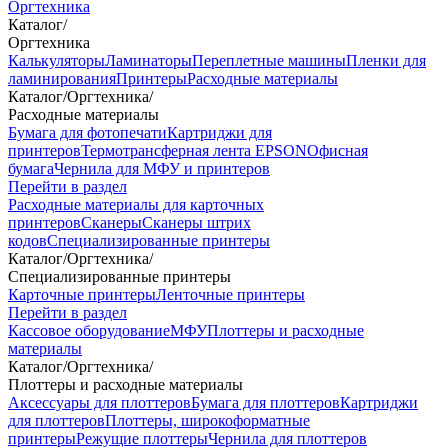
Оргтехника
Каталог
/
Оргтехника
Калькуляторы
Ламинаторы
Переплетные машины
Пленки для
ламинирования
Принтеры
Расходные материалы
Каталог
/
Оргтехника
/
Расходные материалы
Бумага для фотопечати
Картриджи для
принтеров
Термотрансферная лента EPSON
Офисная
бумага
Чернила для МФУ и принтеров
Перейти в раздел
Расходные материалы для карточных
принтеров
Сканеры
Сканеры штрих
кодов
Специализированные принтеры
Каталог
/
Оргтехника
/
Специализированные принтеры
Карточные принтеры
Ленточные принтеры
Перейти в раздел
Кассовое оборудование
МФУ
Плоттеры и расходные
материалы
Каталог
/
Оргтехника
/
Плоттеры и расходные материалы
Аксессуары для плоттеров
Бумага для плоттеров
Картриджи
для плоттеров
Плоттеры, широкоформатные
принтеры
Режущие плоттеры
Чернила для плоттеров