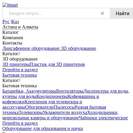
Найти
Рус
|
Қаз
Астана и Алматы
Каталог
Компания
Контакты
Лингафонное оборудование
3D оборудование
Каталог
/
3D оборудование
3D принтеры
Пластик для 3D принтеров
Перейти в раздел
Бытовая техника
Каталог
/
Бытовая техника
Батарейки, Аккумуляторы
Вентиляторы
Диспенсеры для воды,
кулеры для воды
Кондиционеры
Кофемашины и
кофемолки
Крепления для телевизора и
акссесуары
Обогреватели
Пылесосы
Разная бытовая
техника
Телевизоры
Увлажнители воздуха
Холодильники,
морозильные камеры и оборудование
Чайники электрические
Перейти в раздел
Оборудование для образования и науки