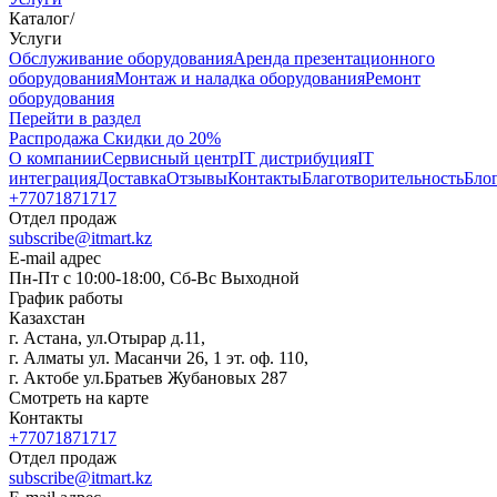
Каталог
/
Услуги
Oбслуживание оборудования
Аренда презентационного
оборудования
Монтаж и наладка оборудования
Ремонт
оборудования
Перейти в раздел
Распродажа
Скидки до 20%
О компании
Сервисный центр
IT дистрибуция
IT
интеграция
Доставка
Отзывы
Контакты
Благотворительность
Бло
+77071871717
Отдел продаж
subscribe@itmart.kz
E-mail адрес
Пн-Пт с 10:00-18:00, Сб-Вс Выходной
График работы
Казахстан
г. Астана, ул.Отырар д.11,
г. Алматы ул. Масанчи 26, 1 эт. оф. 110,
г. Актобе ул.Братьев Жубановых 287
Смотреть на карте
Контакты
+77071871717
Отдел продаж
subscribe@itmart.kz