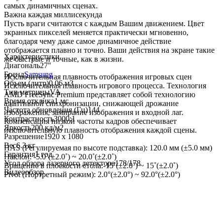
самых динамичных сценах.
Важна каждая миллисекунда
Пусть враги считаются с каждым Вашим движением. Цвет
экранных пикселей меняется практически мгновенно,
благодаря чему даже самое динамичное действие
отображается плавно и точно. Ваши действия на экране такие
Характеристики
же быстрые и точные, как в жизни.
Диагональ
27"
Бренд
Samsung
Исключительная плавность отображения игровых сцен
Объем (литр)
0.06 м3
Исключительная плавность игрового процесса. Технология
Тип матрицы
VA
AMD FreeSync Premium представляет собой технологию
Время отклика
1 мс
адаптивной синхронизации, снижающей дрожание
Частота обновления (Гц)
144
изображения, замирание изображения и входной лаг.
Контрастность
3000:1
Компенсация низкой частоты кадров обеспечивает
Яркость
200 кд/м2
исключительную плавность отображения каждой сцены.
Разрешение
1920 x 1080
Вес
6.3 кг
HAS (Регулируемая по высоте подставка): 120.0 мм (±5.0 мм)
Гарантия
1 год
Наклон: -5.0˚(±2.0˚) ~ 20.0˚(±2.0˚)
Угол обзора лазерного детектора
178/178
Вращение в плоскости стола:-15˚(±2.0˚) ~ 15˚(±2.0˚)
Видеообзор
Pivot (Портретный режим): 2.0°(±2.0°) ~ 92.0°(±2.0°)