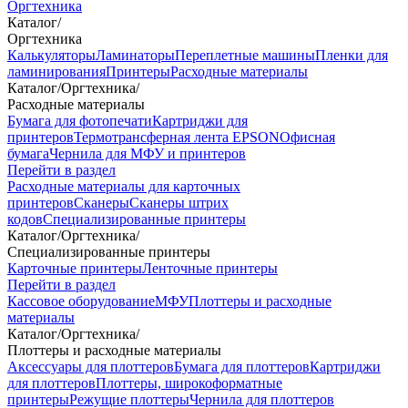
Оргтехника
Каталог
/
Оргтехника
Калькуляторы
Ламинаторы
Переплетные машины
Пленки для
ламинирования
Принтеры
Расходные материалы
Каталог
/
Оргтехника
/
Расходные материалы
Бумага для фотопечати
Картриджи для
принтеров
Термотрансферная лента EPSON
Офисная
бумага
Чернила для МФУ и принтеров
Перейти в раздел
Расходные материалы для карточных
принтеров
Сканеры
Сканеры штрих
кодов
Специализированные принтеры
Каталог
/
Оргтехника
/
Специализированные принтеры
Карточные принтеры
Ленточные принтеры
Перейти в раздел
Кассовое оборудование
МФУ
Плоттеры и расходные
материалы
Каталог
/
Оргтехника
/
Плоттеры и расходные материалы
Аксессуары для плоттеров
Бумага для плоттеров
Картриджи
для плоттеров
Плоттеры, широкоформатные
принтеры
Режущие плоттеры
Чернила для плоттеров