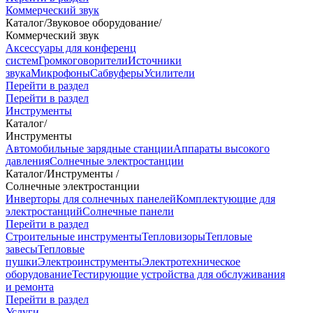
Коммерческий звук
Каталог
/
Звуковое оборудование
/
Коммерческий звук
Аксессуары для конференц
систем
Громкоговорители
Источники
звука
Микрофоны
Сабвуферы
Усилители
Перейти в раздел
Перейти в раздел
Инструменты
Каталог
/
Инструменты
Автомобильные зарядные станции
Аппараты высокого
давления
Солнечные электростанции
Каталог
/
Инструменты
/
Солнечные электростанции
Инверторы для солнечных панелей
Комплектующие для
электростанций
Солнечные панели
Перейти в раздел
Строительные инструменты
Тепловизоры
Тепловые
завесы
Тепловые
пушки
Электроинструменты
Электротехническое
оборудование
Тестирующие устройства для обслуживания
и ремонта
Перейти в раздел
Услуги