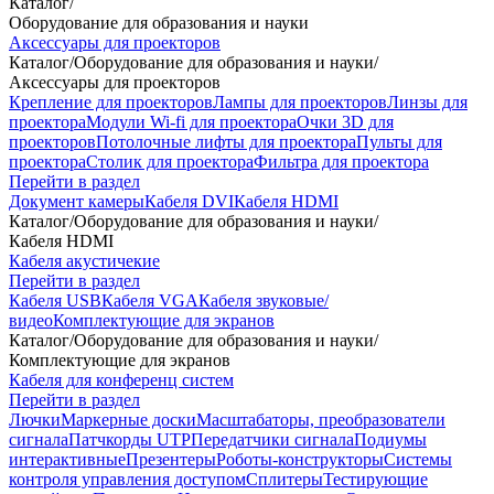
Каталог
/
Оборудование для образования и науки
Аксессуары для проекторов
Каталог
/
Оборудование для образования и науки
/
Аксессуары для проекторов
Крепление для проекторов
Лампы для проекторов
Линзы для
проектора
Модули Wi-fi для проектора
Очки 3D для
проекторов
Потолочные лифты для проектора
Пульты для
проектора
Столик для проектора
Фильтра для проектора
Перейти в раздел
Документ камеры
Кабеля DVI
Кабеля HDMI
Каталог
/
Оборудование для образования и науки
/
Кабеля HDMI
Кабеля акустичекие
Перейти в раздел
Кабеля USB
Кабеля VGA
Кабеля звуковые/
видео
Комплектующие для экранов
Каталог
/
Оборудование для образования и науки
/
Комплектующие для экранов
Кабеля для конференц систем
Перейти в раздел
Лючки
Маркерные доски
Масштабаторы, преобразователи
сигнала
Патчкорды UTP
Передатчики сигнала
Подиумы
интерактивные
Презентеры
Роботы-конструкторы
Системы
контроля управления доступом
Сплитеры
Тестирующие