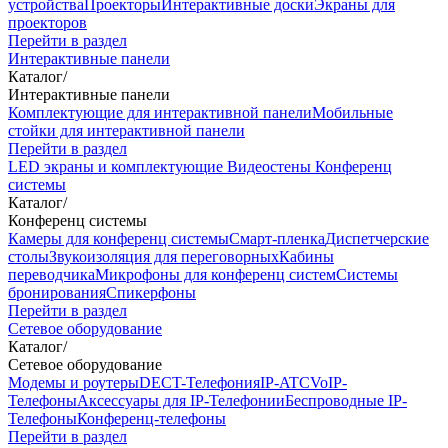
устройства
Проекторы
Интерактивные доски
Экраны для
проекторов
Перейти в раздел
Интерактивные панели
Каталог
/
Интерактивные панели
Комплектующие для интерактивной панели
Мобильные
стойки для интерактивной панели
Перейти в раздел
LED экраны и комплектующие
Видеостены
Конференц
системы
Каталог
/
Конференц системы
Камеры для конференц системы
Cмарт-пленка
Диспетчерские
столы
Звукоизоляция для переговорных
Кабины
переводчика
Микрофоны для конференц систем
Системы
бронирования
Спикерфоны
Перейти в раздел
Сетевое оборудование
Каталог
/
Сетевое оборудование
Модемы и роутеры
DECT-Телефония
IP-ATC
VoIP-
Телефоны
Аксессуары для IP-Телефонии
Беспроводные IP-
Телефоны
Конференц-телефоны
Перейти в раздел