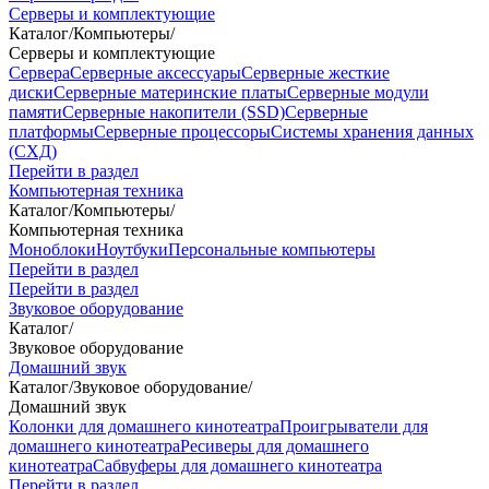
Серверы и комплектующие
Каталог
/
Компьютеры
/
Серверы и комплектующие
Сервера
Серверные аксессуары
Серверные жесткие
диски
Серверные материнские платы
Серверные модули
памяти
Серверные накопители (SSD)
Серверные
платформы
Серверные процессоры
Системы хранения данных
(СХД)
Перейти в раздел
Компьютерная техника
Каталог
/
Компьютеры
/
Компьютерная техника
Моноблоки
Ноутбуки
Персональные компьютеры
Перейти в раздел
Перейти в раздел
Звуковое оборудование
Каталог
/
Звуковое оборудование
Домашний звук
Каталог
/
Звуковое оборудование
/
Домашний звук
Колонки для домашнего кинотеатра
Проигрыватели для
домашнего кинотеатра
Ресиверы для домашнего
кинотеатра
Сабвуферы для домашнего кинотеатра
Перейти в раздел