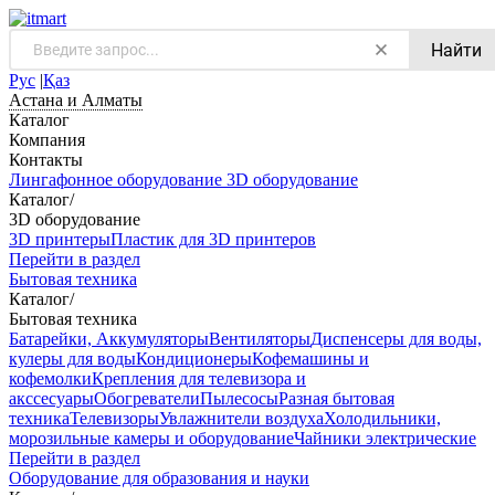
Найти
Рус
|
Қаз
Астана и Алматы
Каталог
Компания
Контакты
Лингафонное оборудование
3D оборудование
Каталог
/
3D оборудование
3D принтеры
Пластик для 3D принтеров
Перейти в раздел
Бытовая техника
Каталог
/
Бытовая техника
Батарейки, Аккумуляторы
Вентиляторы
Диспенсеры для воды,
кулеры для воды
Кондиционеры
Кофемашины и
кофемолки
Крепления для телевизора и
акссесуары
Обогреватели
Пылесосы
Разная бытовая
техника
Телевизоры
Увлажнители воздуха
Холодильники,
морозильные камеры и оборудование
Чайники электрические
Перейти в раздел
Оборудование для образования и науки