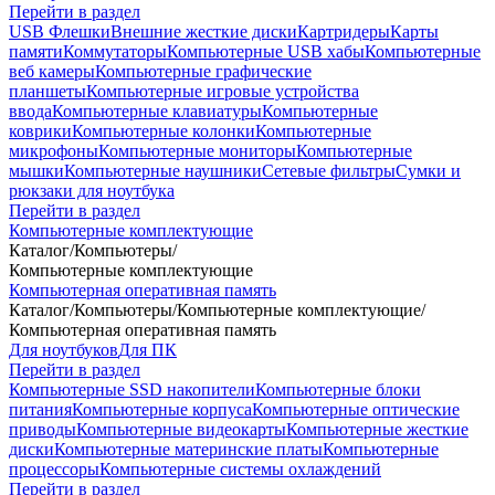
Перейти в раздел
USB Флешки
Внешние жесткие диски
Картридеры
Карты
памяти
Коммутаторы
Компьютерные USB хабы
Компьютерные
веб камеры
Компьютерные графические
планшеты
Компьютерные игровые устройства
ввода
Компьютерные клавиатуры
Компьютерные
коврики
Компьютерные колонки
Компьютерные
микрофоны
Компьютерные мониторы
Компьютерные
мышки
Компьютерные наушники
Сетевые фильтры
Сумки и
рюкзаки для ноутбука
Перейти в раздел
Компьютерные комплектующие
Каталог
/
Компьютеры
/
Компьютерные комплектующие
Компьютерная оперативная память
Каталог
/
Компьютеры
/
Компьютерные комплектующие
/
Компьютерная оперативная память
Для ноутбуков
Для ПК
Перейти в раздел
Компьютерные SSD накопители
Компьютерные блоки
питания
Компьютерные корпуса
Компьютерные оптические
приводы
Компьютерные видеокарты
Компьютерные жесткие
диски
Компьютерные материнские платы
Компьютерные
процессоры
Компьютерные системы охлаждений
Перейти в раздел