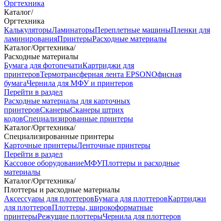
Оргтехника
Каталог
/
Оргтехника
Калькуляторы
Ламинаторы
Переплетные машины
Пленки для
ламинирования
Принтеры
Расходные материалы
Каталог
/
Оргтехника
/
Расходные материалы
Бумага для фотопечати
Картриджи для
принтеров
Термотрансферная лента EPSON
Офисная
бумага
Чернила для МФУ и принтеров
Перейти в раздел
Расходные материалы для карточных
принтеров
Сканеры
Сканеры штрих
кодов
Специализированные принтеры
Каталог
/
Оргтехника
/
Специализированные принтеры
Карточные принтеры
Ленточные принтеры
Перейти в раздел
Кассовое оборудование
МФУ
Плоттеры и расходные
материалы
Каталог
/
Оргтехника
/
Плоттеры и расходные материалы
Аксессуары для плоттеров
Бумага для плоттеров
Картриджи
для плоттеров
Плоттеры, широкоформатные
принтеры
Режущие плоттеры
Чернила для плоттеров