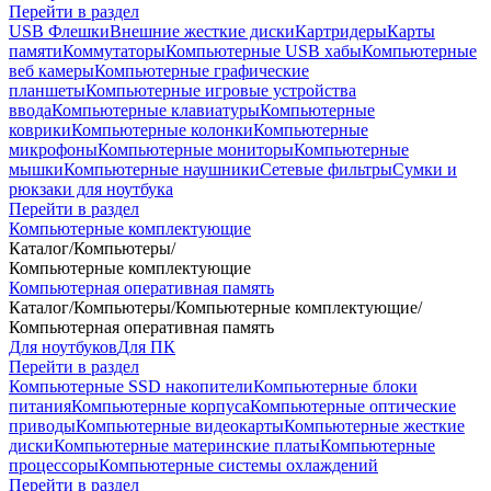
Перейти в раздел
USB Флешки
Внешние жесткие диски
Картридеры
Карты
памяти
Коммутаторы
Компьютерные USB хабы
Компьютерные
веб камеры
Компьютерные графические
планшеты
Компьютерные игровые устройства
ввода
Компьютерные клавиатуры
Компьютерные
коврики
Компьютерные колонки
Компьютерные
микрофоны
Компьютерные мониторы
Компьютерные
мышки
Компьютерные наушники
Сетевые фильтры
Сумки и
рюкзаки для ноутбука
Перейти в раздел
Компьютерные комплектующие
Каталог
/
Компьютеры
/
Компьютерные комплектующие
Компьютерная оперативная память
Каталог
/
Компьютеры
/
Компьютерные комплектующие
/
Компьютерная оперативная память
Для ноутбуков
Для ПК
Перейти в раздел
Компьютерные SSD накопители
Компьютерные блоки
питания
Компьютерные корпуса
Компьютерные оптические
приводы
Компьютерные видеокарты
Компьютерные жесткие
диски
Компьютерные материнские платы
Компьютерные
процессоры
Компьютерные системы охлаждений
Перейти в раздел