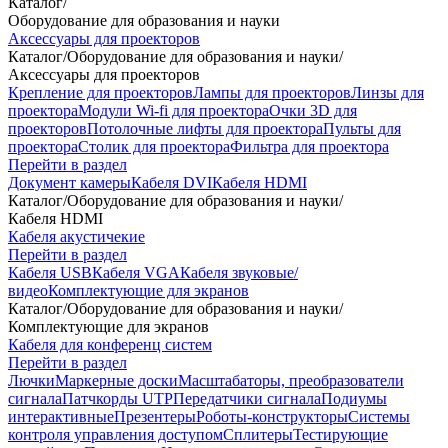
Каталог
/
Оборудование для образования и науки
Аксессуары для проекторов
Каталог
/
Оборудование для образования и науки
/
Аксессуары для проекторов
Крепление для проекторов
Лампы для проекторов
Линзы для
проектора
Модули Wi-fi для проектора
Очки 3D для
проекторов
Потолочные лифты для проектора
Пульты для
проектора
Столик для проектора
Фильтра для проектора
Перейти в раздел
Документ камеры
Кабеля DVI
Кабеля HDMI
Каталог
/
Оборудование для образования и науки
/
Кабеля HDMI
Кабеля акустичекие
Перейти в раздел
Кабеля USB
Кабеля VGA
Кабеля звуковые/
видео
Комплектующие для экранов
Каталог
/
Оборудование для образования и науки
/
Комплектующие для экранов
Кабеля для конференц систем
Перейти в раздел
Лючки
Маркерные доски
Масштабаторы, преобразователи
сигнала
Патчкорды UTP
Передатчики сигнала
Подиумы
интерактивные
Презентеры
Роботы-конструкторы
Системы
контроля управления доступом
Сплитеры
Тестирующие