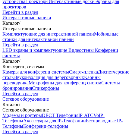
устройства
Проекторы
Интерактивные доски
Экраны для
проекторов
Перейти в раздел
Интерактивные панели
Каталог
/
Интерактивные панели
Комплектующие для интерактивной панели
Мобильные
стойки для интерактивной панели
Перейти в раздел
LED экраны и комплектующие
Видеостены
Конференц
системы
Каталог
/
Конференц системы
Камеры для конференц системы
Cмарт-пленка
Диспетчерские
столы
Звукоизоляция для переговорных
Кабины
переводчика
Микрофоны для конференц систем
Системы
бронирования
Спикерфоны
Перейти в раздел
Сетевое оборудование
Каталог
/
Сетевое оборудование
Модемы и роутеры
DECT-Телефония
IP-ATC
VoIP-
Телефоны
Аксессуары для IP-Телефонии
Беспроводные IP-
Телефоны
Конференц-телефоны
Перейти в раздел