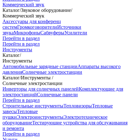
Коммерческий звук
Каталог
/
Звуковое оборудование
/
Коммерческий звук
Аксессуары для конференц
систем
Громкоговорители
Источники
звука
Микрофоны
Сабвуферы
Усилители
Перейти в раздел
Перейти в раздел
Инструменты
Каталог
/
Инструменты
Автомобильные зарядные станции
Аппараты высокого
давления
Солнечные электростанции
Каталог
/
Инструменты
/
Солнечные электростанции
Инверторы для солнечных панелей
Комплектующие для
электростанций
Солнечные панели
Перейти в раздел
Строительные инструменты
Тепловизоры
Тепловые
завесы
Тепловые
пушки
Электроинструменты
Электротехническое
оборудование
Тестирующие устройства для обслуживания
и ремонта
Перейти в раздел
Услуги