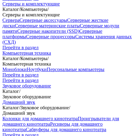
Серверы и комплектующие
Каталог
/
Компьютеры
/
Серверы и комплектующие
Сервера
Серверные аксессуары
Серверные жесткие
диски
Серверные материнские платы
Серверные модули
памяти
Серверные накопители (SSD)
Серверные
платформы
Серверные процессоры
Системы хранения данных
(СХД)
Перейти в раздел
Компьютерная техника
Каталог
/
Компьютеры
/
Компьютерная техника
Моноблоки
Ноутбуки
Персональные компьютеры
Перейти в раздел
Перейти в раздел
Звуковое оборудование
Каталог
/
Звуковое оборудование
Домашний звук
Каталог
/
Звуковое оборудование
/
Домашний звук
Колонки для домашнего кинотеатра
Проигрыватели для
домашнего кинотеатра
Ресиверы для домашнего
кинотеатра
Сабвуферы для домашнего кинотеатра
Перейти в раздел