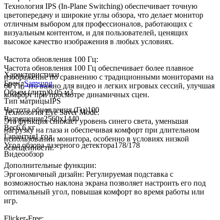
Технология IPS (In-Plane Switching) обеспечивает точную
цветопередачу и широкие углы обзора, что делает монитор
отличным выбором для профессионалов, работающих с
визуальным контентом, и для пользователей, ценящих
высокое качество изображения в любых условиях.
Частота обновления 100 Гц:
Частота обновления 100 Гц обеспечивает более плавное
Характеристики
изображение по сравнению с традиционными мониторами на
Бренд
Samsung
60 Гц, что важно для видео и легких игровых сессий, улучшая
Объем (литр)
0.05 м3
комфорт при просмотре динамичных сцен.
Тип матрицы
IPS
Частота обновления (Гц)
100
Технология Eye Saver Mode:
Разрешение
2560x1440
Эта функция снижает уровень синего света, уменьшая
Вес
6.6 кг
нагрузку на глаза и обеспечивая комфорт при длительном
Гарантия
1 год
использовании монитора, особенно в условиях низкой
Угол обзора лазерного детектора
178/178
освещенности.
Видеообзор
Дополнительные функции:
Эргономичный дизайн: Регулируемая подставка с
возможностью наклона экрана позволяет настроить его под
оптимальный угол, повышая комфорт во время работы или
игр.
Flicker-Free: