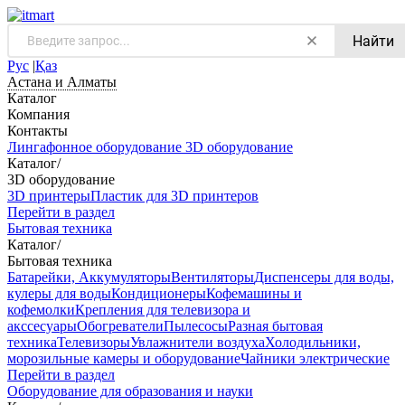
Найти
Рус
|
Қаз
Астана и Алматы
Каталог
Компания
Контакты
Лингафонное оборудование
3D оборудование
Каталог
/
3D оборудование
3D принтеры
Пластик для 3D принтеров
Перейти в раздел
Бытовая техника
Каталог
/
Бытовая техника
Батарейки, Аккумуляторы
Вентиляторы
Диспенсеры для воды,
кулеры для воды
Кондиционеры
Кофемашины и
кофемолки
Крепления для телевизора и
акссесуары
Обогреватели
Пылесосы
Разная бытовая
техника
Телевизоры
Увлажнители воздуха
Холодильники,
морозильные камеры и оборудование
Чайники электрические
Перейти в раздел
Оборудование для образования и науки