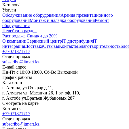
Каталог
/
Услуги
Oбслуживание оборудования
Аренда презентационного
оборудования
Монтаж и наладка оборудования
Ремонт
оборудования
Перейти в раздел
Распродажа
Скидки до 20%
О компании
Сервисный центр
IT дистрибуция
IT
интеграция
Доставка
Отзывы
Контакты
Благотворительность
Бло
+77071871717
Отдел продаж
subscribe@itmart.kz
E-mail адрес
Пн-Пт с 10:00-18:00, Сб-Вс Выходной
График работы
Казахстан
г. Астана, ул.Отырар д.11,
г. Алматы ул. Масанчи 26, 1 эт. оф. 110,
г. Актобе ул.Братьев Жубановых 287
Смотреть на карте
Контакты
+77071871717
Отдел продаж
subscribe@itmart.kz