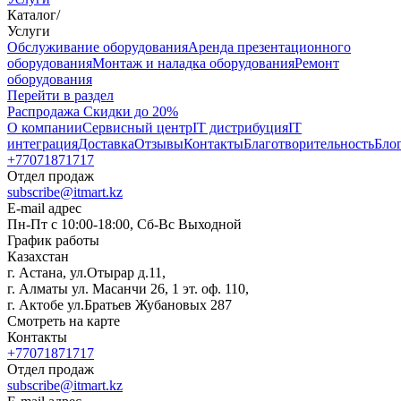
Каталог
/
Услуги
Oбслуживание оборудования
Аренда презентационного
оборудования
Монтаж и наладка оборудования
Ремонт
оборудования
Перейти в раздел
Распродажа
Скидки до 20%
О компании
Сервисный центр
IT дистрибуция
IT
интеграция
Доставка
Отзывы
Контакты
Благотворительность
Бло
+77071871717
Отдел продаж
subscribe@itmart.kz
E-mail адрес
Пн-Пт с 10:00-18:00, Сб-Вс Выходной
График работы
Казахстан
г. Астана, ул.Отырар д.11,
г. Алматы ул. Масанчи 26, 1 эт. оф. 110,
г. Актобе ул.Братьев Жубановых 287
Смотреть на карте
Контакты
+77071871717
Отдел продаж
subscribe@itmart.kz