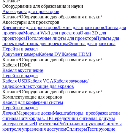
Каталог
/
Оборудование для образования и науки
Аксессуары для проекторов
Каталог
/
Оборудование для образования и науки
/
Аксессуары для проекторов
Крепление для проекторов
Лампы для проекторов
Линзы для
проектора
Модули Wi-fi для проектора
Очки 3D для
проекторов
Потолочные лифты для проектора
Пульты для
проектора
Столик для проектора
Фильтра для проектора
Перейти в раздел
Документ камеры
Кабеля DVI
Кабеля HDMI
Каталог
/
Оборудование для образования и науки
/
Кабеля HDMI
Кабеля акустичекие
Перейти в раздел
Кабеля USB
Кабеля VGA
Кабеля звуковые/
видео
Комплектующие для экранов
Каталог
/
Оборудование для образования и науки
/
Комплектующие для экранов
Кабеля для конференц систем
Перейти в раздел
Лючки
Маркерные доски
Масштабаторы, преобразователи
сигнала
Патчкорды UTP
Передатчики сигнала
Подиумы
интерактивные
Презентеры
Роботы-конструкторы
Системы
контроля управления доступом
Сплитеры
Тестирующие