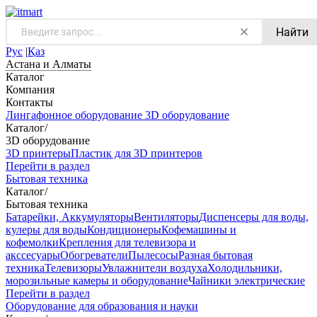
Найти
Рус
|
Қаз
Астана и Алматы
Каталог
Компания
Контакты
Лингафонное оборудование
3D оборудование
Каталог
/
3D оборудование
3D принтеры
Пластик для 3D принтеров
Перейти в раздел
Бытовая техника
Каталог
/
Бытовая техника
Батарейки, Аккумуляторы
Вентиляторы
Диспенсеры для воды,
кулеры для воды
Кондиционеры
Кофемашины и
кофемолки
Крепления для телевизора и
акссесуары
Обогреватели
Пылесосы
Разная бытовая
техника
Телевизоры
Увлажнители воздуха
Холодильники,
морозильные камеры и оборудование
Чайники электрические
Перейти в раздел
Оборудование для образования и науки