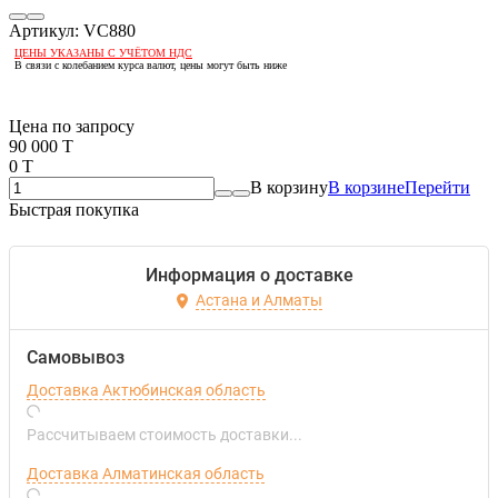
Артикул:
VC880
ЦЕНЫ УКАЗАНЫ С УЧЁТОМ НДС
В связи с колебанием курса валют, цены могут быть ниже
Если оптом, то дешевле!
Цена по запросу
90 000 T
0 T
В корзину
В корзине
Перейти
Быстрая покупка
Информация о доставке
Астана и Алматы
Самовывоз
Доставка Актюбинская область
Рассчитываем стоимость доставки...
Доставка Алматинская область