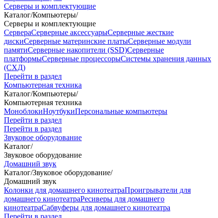
Серверы и комплектующие
Каталог
/
Компьютеры
/
Серверы и комплектующие
Сервера
Серверные аксессуары
Серверные жесткие
диски
Серверные материнские платы
Серверные модули
памяти
Серверные накопители (SSD)
Серверные
платформы
Серверные процессоры
Системы хранения данных
(СХД)
Перейти в раздел
Компьютерная техника
Каталог
/
Компьютеры
/
Компьютерная техника
Моноблоки
Ноутбуки
Персональные компьютеры
Перейти в раздел
Перейти в раздел
Звуковое оборудование
Каталог
/
Звуковое оборудование
Домашний звук
Каталог
/
Звуковое оборудование
/
Домашний звук
Колонки для домашнего кинотеатра
Проигрыватели для
домашнего кинотеатра
Ресиверы для домашнего
кинотеатра
Сабвуферы для домашнего кинотеатра
Перейти в раздел