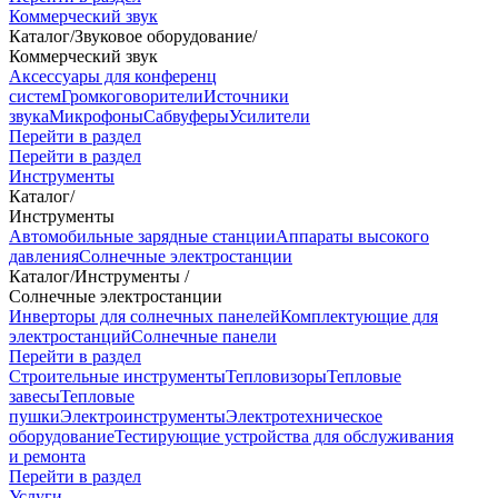
Коммерческий звук
Каталог
/
Звуковое оборудование
/
Коммерческий звук
Аксессуары для конференц
систем
Громкоговорители
Источники
звука
Микрофоны
Сабвуферы
Усилители
Перейти в раздел
Перейти в раздел
Инструменты
Каталог
/
Инструменты
Автомобильные зарядные станции
Аппараты высокого
давления
Солнечные электростанции
Каталог
/
Инструменты
/
Солнечные электростанции
Инверторы для солнечных панелей
Комплектующие для
электростанций
Солнечные панели
Перейти в раздел
Строительные инструменты
Тепловизоры
Тепловые
завесы
Тепловые
пушки
Электроинструменты
Электротехническое
оборудование
Тестирующие устройства для обслуживания
и ремонта
Перейти в раздел
Услуги