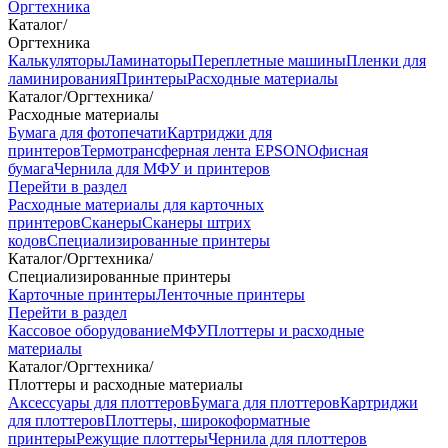
Оргтехника
Каталог
/
Оргтехника
Калькуляторы
Ламинаторы
Переплетные машины
Пленки для
ламинирования
Принтеры
Расходные материалы
Каталог
/
Оргтехника
/
Расходные материалы
Бумага для фотопечати
Картриджи для
принтеров
Термотрансферная лента EPSON
Офисная
бумага
Чернила для МФУ и принтеров
Перейти в раздел
Расходные материалы для карточных
принтеров
Сканеры
Сканеры штрих
кодов
Специализированные принтеры
Каталог
/
Оргтехника
/
Специализированные принтеры
Карточные принтеры
Ленточные принтеры
Перейти в раздел
Кассовое оборудование
МФУ
Плоттеры и расходные
материалы
Каталог
/
Оргтехника
/
Плоттеры и расходные материалы
Аксессуары для плоттеров
Бумага для плоттеров
Картриджи
для плоттеров
Плоттеры, широкоформатные
принтеры
Режущие плоттеры
Чернила для плоттеров