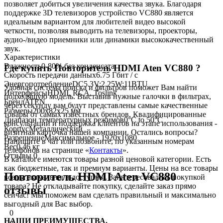
позволяет добиться увеличения качества звука. Благодаря
поддержке 3D телевизоров устройство VC880 является
идеальным вариантом для любителей видео высокой
четкости, позволяя выводить на телевизоры, проекторы,
аудио-/видео приемники или динамики высококачественный
звук.
Характеристики
Влажность
0-80% без конденсата
Где купить Повторитель HDMI Aten VC880 ?
Скорость передачи данных
6.75 Гбит / с
Энергопотребление
DC5.3V:2.25W:11BTU
Удобная система поиска и фильтров поможет Вам найти
Интерфейсы
HDMI, RCA, Toslink
подходящую модель. Выставив нужные галочки в фильтрах,
Бренд
ATEN
через секунду вам будут представлены самые качественные
Размеры
200х82х25 мм
товары
от самых известных брендов. Квалифицированные
Диапазон температурных режимов
0°C to 50°C
консультации и поддержка клиентов на этапе использования -
Корпус
Металлический
визитная карточка нашей компании. Остались вопросы?
Разрешение
Максимальное - 1920х1080
Напишите в чат или позвоните, по указанным номерам
Вес
0.46 кг
телефонов на странице «
Контакты
».
Отзывы
0
В каталоге имеются
товары
разной ценовой
категории. Есть
как бюджетные, так и премиум варианты. Цены на все
товары
Повторитель HDMI Aten VC880
всегда актуальны и доступны.
Заинтересовались покупкой
товара
? Не откладывайте покупку, сделайте заказ прямо
отзывы
сейчас! Мы поможем вам сделать правильный и максимально
выгодный для Вас выбор.
0
НАШИ ПРЕИМУЩЕСТВА.