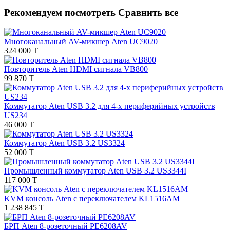
Рекомендуем посмотреть
Сравнить все
Многоканальный AV-микшер Aten UC9020
324 000 T
Повторитель Aten HDMI сигнала VB800
99 870 T
Коммутатор Aten USB 3.2 для 4-х периферийных устройств
US234
46 000 T
Коммутатор Aten USB 3.2 US3324
52 000 T
Промышленный коммутатор Aten USB 3.2 US3344I
117 000 T
KVM консоль Aten с переключателем KL1516AM
1 238 845 T
БРП Aten 8-розеточный PE6208AV