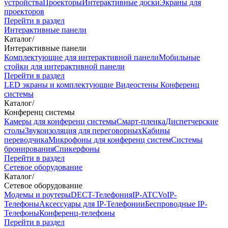
устройства
Проекторы
Интерактивные доски
Экраны для
проекторов
Перейти в раздел
Интерактивные панели
Каталог
/
Интерактивные панели
Комплектующие для интерактивной панели
Мобильные
стойки для интерактивной панели
Перейти в раздел
LED экраны и комплектующие
Видеостены
Конференц
системы
Каталог
/
Конференц системы
Камеры для конференц системы
Cмарт-пленка
Диспетчерские
столы
Звукоизоляция для переговорных
Кабины
переводчика
Микрофоны для конференц систем
Системы
бронирования
Спикерфоны
Перейти в раздел
Сетевое оборудование
Каталог
/
Сетевое оборудование
Модемы и роутеры
DECT-Телефония
IP-ATC
VoIP-
Телефоны
Аксессуары для IP-Телефонии
Беспроводные IP-
Телефоны
Конференц-телефоны
Перейти в раздел