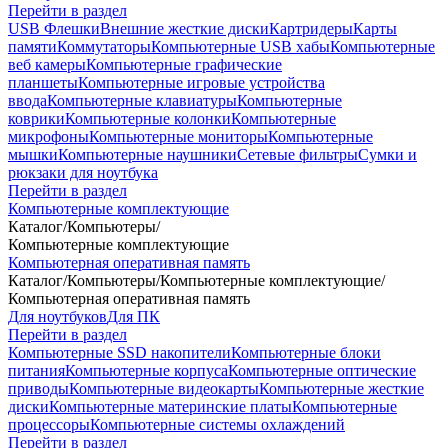
Перейти в раздел
USB Флешки
Внешние жесткие диски
Картридеры
Карты
памяти
Коммутаторы
Компьютерные USB хабы
Компьютерные
веб камеры
Компьютерные графические
планшеты
Компьютерные игровые устройства
ввода
Компьютерные клавиатуры
Компьютерные
коврики
Компьютерные колонки
Компьютерные
микрофоны
Компьютерные мониторы
Компьютерные
мышки
Компьютерные наушники
Сетевые фильтры
Сумки и
рюкзаки для ноутбука
Перейти в раздел
Компьютерные комплектующие
Каталог
/
Компьютеры
/
Компьютерные комплектующие
Компьютерная оперативная память
Каталог
/
Компьютеры
/
Компьютерные комплектующие
/
Компьютерная оперативная память
Для ноутбуков
Для ПК
Перейти в раздел
Компьютерные SSD накопители
Компьютерные блоки
питания
Компьютерные корпуса
Компьютерные оптические
приводы
Компьютерные видеокарты
Компьютерные жесткие
диски
Компьютерные материнские платы
Компьютерные
процессоры
Компьютерные системы охлаждений
Перейти в раздел