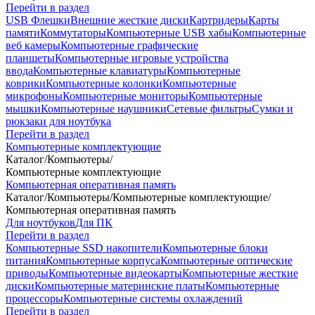
Перейти в раздел
USB Флешки
Внешние жесткие диски
Картридеры
Карты
памяти
Коммутаторы
Компьютерные USB хабы
Компьютерные
веб камеры
Компьютерные графические
планшеты
Компьютерные игровые устройства
ввода
Компьютерные клавиатуры
Компьютерные
коврики
Компьютерные колонки
Компьютерные
микрофоны
Компьютерные мониторы
Компьютерные
мышки
Компьютерные наушники
Сетевые фильтры
Сумки и
рюкзаки для ноутбука
Перейти в раздел
Компьютерные комплектующие
Каталог
/
Компьютеры
/
Компьютерные комплектующие
Компьютерная оперативная память
Каталог
/
Компьютеры
/
Компьютерные комплектующие
/
Компьютерная оперативная память
Для ноутбуков
Для ПК
Перейти в раздел
Компьютерные SSD накопители
Компьютерные блоки
питания
Компьютерные корпуса
Компьютерные оптические
приводы
Компьютерные видеокарты
Компьютерные жесткие
диски
Компьютерные материнские платы
Компьютерные
процессоры
Компьютерные системы охлаждений
Перейти в раздел