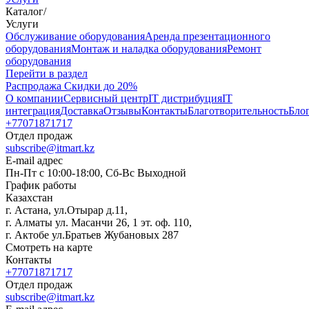
Каталог
/
Услуги
Oбслуживание оборудования
Аренда презентационного
оборудования
Монтаж и наладка оборудования
Ремонт
оборудования
Перейти в раздел
Распродажа
Скидки до 20%
О компании
Сервисный центр
IT дистрибуция
IT
интеграция
Доставка
Отзывы
Контакты
Благотворительность
Бло
+77071871717
Отдел продаж
subscribe@itmart.kz
E-mail адрес
Пн-Пт с 10:00-18:00, Сб-Вс Выходной
График работы
Казахстан
г. Астана, ул.Отырар д.11,
г. Алматы ул. Масанчи 26, 1 эт. оф. 110,
г. Актобе ул.Братьев Жубановых 287
Смотреть на карте
Контакты
+77071871717
Отдел продаж
subscribe@itmart.kz