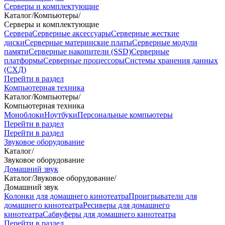
Серверы и комплектующие
Каталог
/
Компьютеры
/
Серверы и комплектующие
Сервера
Серверные аксессуары
Серверные жесткие
диски
Серверные материнские платы
Серверные модули
памяти
Серверные накопители (SSD)
Серверные
платформы
Серверные процессоры
Системы хранения данных
(СХД)
Перейти в раздел
Компьютерная техника
Каталог
/
Компьютеры
/
Компьютерная техника
Моноблоки
Ноутбуки
Персональные компьютеры
Перейти в раздел
Перейти в раздел
Звуковое оборудование
Каталог
/
Звуковое оборудование
Домашний звук
Каталог
/
Звуковое оборудование
/
Домашний звук
Колонки для домашнего кинотеатра
Проигрыватели для
домашнего кинотеатра
Ресиверы для домашнего
кинотеатра
Сабвуферы для домашнего кинотеатра
Перейти в раздел