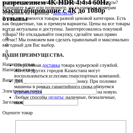
разрешением 4K HDR 4:4:4 60Hz,
визитная карточка нашей компании. Остались вопросы?
Напишите в чат или позвоните, по указанным номерам
масштабирование с 4К до 1080р
телефонов на странице «
Контакты
».
отзывы
В каталоге имеются
товары
разной ценовой
категории. Есть
как бюджетные, так и премиум варианты. Цены на все
товары
всегда актуальны и доступны.
Заинтересовались покупкой
0
товара
? Не откладывайте покупку, сделайте заказ прямо
0
сейчас! Мы поможем вам сделать правильный и максимально
0
выгодный для Вас выбор.
0
НАШИ ПРЕИМУЩЕСТВА.
0
Написать отзыв
Оперативная
доставка
товара курьерской службой.
Написать отзыв
Жители других городов Казахстана могут
воспользоваться услугами транспортных компаний.
Ваше имя
Дилерская гарантия на всю технику. При поломке
машины в рамках гарантийного срока обязуемся
Электронная почта
отремонтировать
технику или поменять на новую.
Любые способы
оплаты
: наличные, безналичные,
Заголовок
наложенный платеж.
Оцените товар