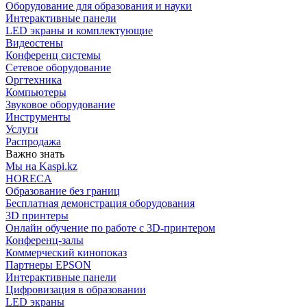
Оборудование для образования и науки
Интерактивные панели
LED экраны и комплектующие
Видеостены
Конференц системы
Сетевое оборудование
Оргтехника
Компьютеры
Звуковое оборудование
Инструменты
Услуги
Распродажа
Важно знать
Мы на Kaspi.kz
HORECA
Образование без границ
Бесплатная демонстрация оборудования
3D принтеры
Онлайн обучение по работе с 3D-принтером
Конференц-залы
Коммерческий кинопоказ
Партнеры EPSON
Интерактивные панели
Цифровизация в образовании
LED экраны