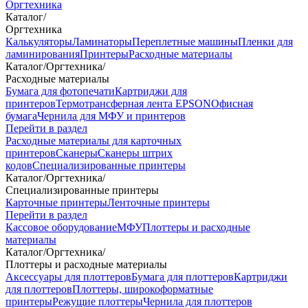
Оргтехника
Каталог
/
Оргтехника
Калькуляторы
Ламинаторы
Переплетные машины
Пленки для
ламинирования
Принтеры
Расходные материалы
Каталог
/
Оргтехника
/
Расходные материалы
Бумага для фотопечати
Картриджи для
принтеров
Термотрансферная лента EPSON
Офисная
бумага
Чернила для МФУ и принтеров
Перейти в раздел
Расходные материалы для карточных
принтеров
Сканеры
Сканеры штрих
кодов
Специализированные принтеры
Каталог
/
Оргтехника
/
Специализированные принтеры
Карточные принтеры
Ленточные принтеры
Перейти в раздел
Кассовое оборудование
МФУ
Плоттеры и расходные
материалы
Каталог
/
Оргтехника
/
Плоттеры и расходные материалы
Аксессуары для плоттеров
Бумага для плоттеров
Картриджи
для плоттеров
Плоттеры, широкоформатные
принтеры
Режущие плоттеры
Чернила для плоттеров