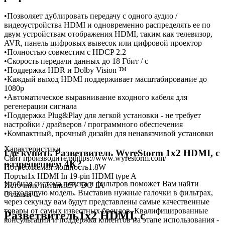
•Позволяет дублировать передачу с одного аудио /
видеоустройства HDMI и одновременно распределять ее по
двум устройствам отображения HDMI, таким как телевизор,
AVR, панель цифровых вывесок или цифровой проектор
•Полностью совместим с HDCP 2.2
•Скорость передачи данных до 18 Гбит / с
•Поддержка HDR и Dolby Vision ™
•Каждый выход HDMI поддерживает масштабирование до
1080p
•Автоматическое выравнивание входного кабеля для
регенерации сигнала
•Поддержка Plug&Play для легкой установки - не требует
настройки / драйверов / программного обеспечения
•Компактный, прочный дизайн для ненавязчивой установки
Характеристики
Где купить Разветвитель WyreStorm 1x2 HDMI, с
Сайт производителя
https://www.wyrestorm.com/
разрешением 4K?
Потребляемая мощность
1.8W
Порты
1x HDMI In 19-pin HDMI type A
Удобная система поиска и фильтров поможет Вам найти
Источник питания
5V DC 1A
подходящую модель. Выставив нужные галочки в фильтрах,
Отзывы
0
через секунду вам будут представлены самые качественные
товары
от самых известных брендов. Квалифицированные
Разветвитель1x2 HDMI, с
консультации и поддержка клиентов на этапе использования -