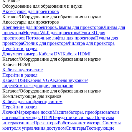
Каталог
/
Оборудование для образования и науки
Аксессуары для проекторов
Каталог
/
Оборудование для образования и науки
/
Аксессуары для проекторов
Крепление для проекторов
Лампы для проекторов
Линзы для
проектора
Модули Wi-fi для проектора
Очки 3D для
проекторов
Потолочные лифты для проектора
Пульты для
проектора
Столик для проектора
Фильтра для проектора
Перейти в раздел
Документ камеры
Кабеля DVI
Кабеля HDMI
Каталог
/
Оборудование для образования и науки
/
Кабеля HDMI
Кабеля акустичекие
Перейти в раздел
Кабеля USB
Кабеля VGA
Кабеля звуковые/
видео
Комплектующие для экранов
Каталог
/
Оборудование для образования и науки
/
Комплектующие для экранов
Кабеля для конференц систем
Перейти в раздел
Лючки
Маркерные доски
Масштабаторы, преобразователи
сигнала
Патчкорды UTP
Передатчики сигнала
Подиумы
интерактивные
Презентеры
Роботы-конструкторы
Системы
контроля управления доступом
Сплитеры
Тестирующие