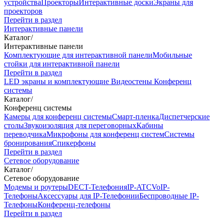
устройства
Проекторы
Интерактивные доски
Экраны для
проекторов
Перейти в раздел
Интерактивные панели
Каталог
/
Интерактивные панели
Комплектующие для интерактивной панели
Мобильные
стойки для интерактивной панели
Перейти в раздел
LED экраны и комплектующие
Видеостены
Конференц
системы
Каталог
/
Конференц системы
Камеры для конференц системы
Cмарт-пленка
Диспетчерские
столы
Звукоизоляция для переговорных
Кабины
переводчика
Микрофоны для конференц систем
Системы
бронирования
Спикерфоны
Перейти в раздел
Сетевое оборудование
Каталог
/
Сетевое оборудование
Модемы и роутеры
DECT-Телефония
IP-ATC
VoIP-
Телефоны
Аксессуары для IP-Телефонии
Беспроводные IP-
Телефоны
Конференц-телефоны
Перейти в раздел