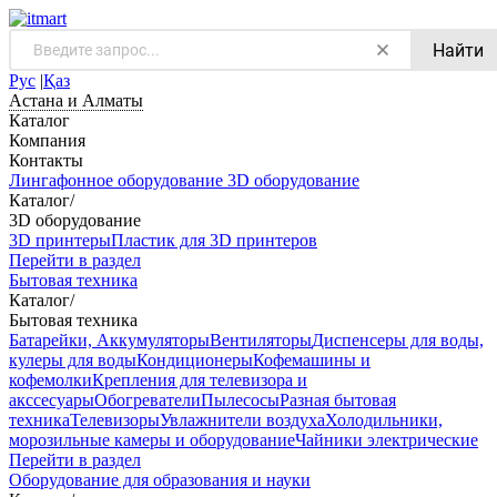
Найти
Рус
|
Қаз
Астана и Алматы
Каталог
Компания
Контакты
Лингафонное оборудование
3D оборудование
Каталог
/
3D оборудование
3D принтеры
Пластик для 3D принтеров
Перейти в раздел
Бытовая техника
Каталог
/
Бытовая техника
Батарейки, Аккумуляторы
Вентиляторы
Диспенсеры для воды,
кулеры для воды
Кондиционеры
Кофемашины и
кофемолки
Крепления для телевизора и
акссесуары
Обогреватели
Пылесосы
Разная бытовая
техника
Телевизоры
Увлажнители воздуха
Холодильники,
морозильные камеры и оборудование
Чайники электрические
Перейти в раздел
Оборудование для образования и науки