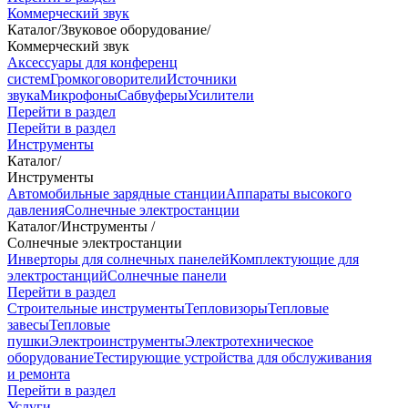
Коммерческий звук
Каталог
/
Звуковое оборудование
/
Коммерческий звук
Аксессуары для конференц
систем
Громкоговорители
Источники
звука
Микрофоны
Сабвуферы
Усилители
Перейти в раздел
Перейти в раздел
Инструменты
Каталог
/
Инструменты
Автомобильные зарядные станции
Аппараты высокого
давления
Солнечные электростанции
Каталог
/
Инструменты
/
Солнечные электростанции
Инверторы для солнечных панелей
Комплектующие для
электростанций
Солнечные панели
Перейти в раздел
Строительные инструменты
Тепловизоры
Тепловые
завесы
Тепловые
пушки
Электроинструменты
Электротехническое
оборудование
Тестирующие устройства для обслуживания
и ремонта
Перейти в раздел
Услуги