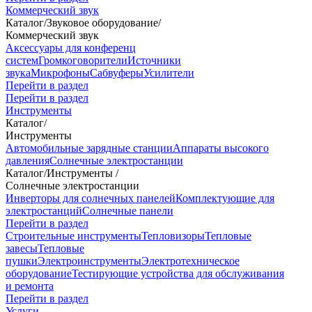
Коммерческий звук
Каталог
/
Звуковое оборудование
/
Коммерческий звук
Аксессуары для конференц
систем
Громкоговорители
Источники
звука
Микрофоны
Сабвуферы
Усилители
Перейти в раздел
Перейти в раздел
Инструменты
Каталог
/
Инструменты
Автомобильные зарядные станции
Аппараты высокого
давления
Солнечные электростанции
Каталог
/
Инструменты
/
Солнечные электростанции
Инверторы для солнечных панелей
Комплектующие для
электростанций
Солнечные панели
Перейти в раздел
Строительные инструменты
Тепловизоры
Тепловые
завесы
Тепловые
пушки
Электроинструменты
Электротехническое
оборудование
Тестирующие устройства для обслуживания
и ремонта
Перейти в раздел
Услуги