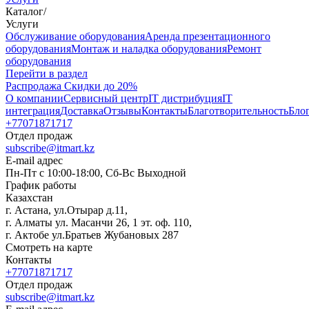
Каталог
/
Услуги
Oбслуживание оборудования
Аренда презентационного
оборудования
Монтаж и наладка оборудования
Ремонт
оборудования
Перейти в раздел
Распродажа
Скидки до 20%
О компании
Сервисный центр
IT дистрибуция
IT
интеграция
Доставка
Отзывы
Контакты
Благотворительность
Бло
+77071871717
Отдел продаж
subscribe@itmart.kz
E-mail адрес
Пн-Пт с 10:00-18:00, Сб-Вс Выходной
График работы
Казахстан
г. Астана, ул.Отырар д.11,
г. Алматы ул. Масанчи 26, 1 эт. оф. 110,
г. Актобе ул.Братьев Жубановых 287
Смотреть на карте
Контакты
+77071871717
Отдел продаж
subscribe@itmart.kz