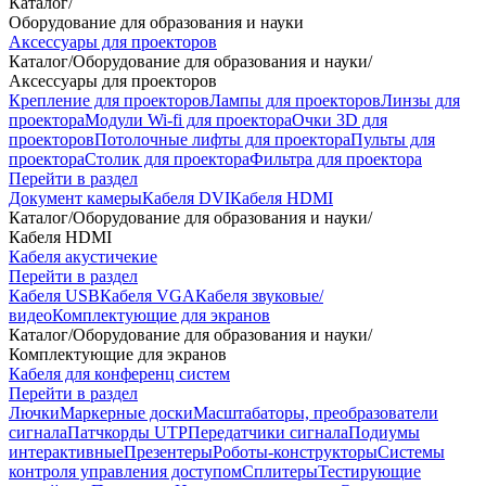
Каталог
/
Оборудование для образования и науки
Аксессуары для проекторов
Каталог
/
Оборудование для образования и науки
/
Аксессуары для проекторов
Крепление для проекторов
Лампы для проекторов
Линзы для
проектора
Модули Wi-fi для проектора
Очки 3D для
проекторов
Потолочные лифты для проектора
Пульты для
проектора
Столик для проектора
Фильтра для проектора
Перейти в раздел
Документ камеры
Кабеля DVI
Кабеля HDMI
Каталог
/
Оборудование для образования и науки
/
Кабеля HDMI
Кабеля акустичекие
Перейти в раздел
Кабеля USB
Кабеля VGA
Кабеля звуковые/
видео
Комплектующие для экранов
Каталог
/
Оборудование для образования и науки
/
Комплектующие для экранов
Кабеля для конференц систем
Перейти в раздел
Лючки
Маркерные доски
Масштабаторы, преобразователи
сигнала
Патчкорды UTP
Передатчики сигнала
Подиумы
интерактивные
Презентеры
Роботы-конструкторы
Системы
контроля управления доступом
Сплитеры
Тестирующие