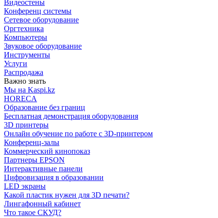
Видеостены
Конференц системы
Сетевое оборудование
Оргтехника
Компьютеры
Звуковое оборудование
Инструменты
Услуги
Распродажа
Важно знать
Мы на Kaspi.kz
HORECA
Образование без границ
Бесплатная демонстрация оборудования
3D принтеры
Онлайн обучение по работе с 3D-принтером
Конференц-залы
Коммерческий кинопоказ
Партнеры EPSON
Интерактивные панели
Цифровизация в образовании
LED экраны
Какой пластик нужен для 3D печати?
Лингафонный кабинет
Что такое СКУД?