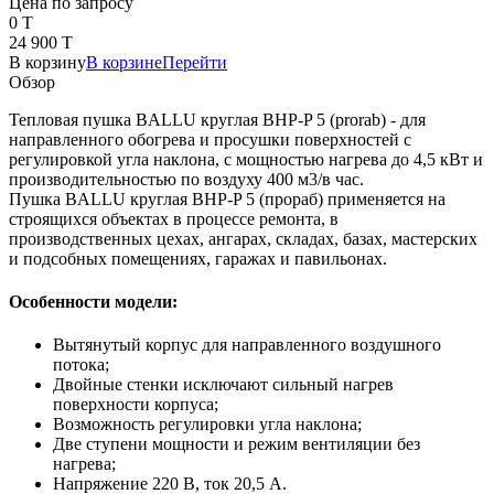
Цена по запросу
0 T
24 900 T
В корзину
В корзине
Перейти
Обзор
Тепловая пушка BALLU круглая BHP-P 5 (prorab) - для
направленного обогрева и просушки поверхностей с
регулировкой угла наклона, с мощностью нагрева до 4,5 кВт и
производительностью по воздуху 400 м3/в час.
Пушка BALLU круглая BHP-P 5 (прораб) применяется на
строящихся объектах в процессе ремонта, в
производственных цехах, ангарах, складах, базах, мастерских
и подсобных помещениях, гаражах и павильонах.
Особенности модели:
Вытянутый корпус для направленного воздушного
потока;
Двойные стенки исключают сильный нагрев
поверхности корпуса;
Возможность регулировки угла наклона;
Две ступени мощности и режим вентиляции без
нагрева;
Напряжение 220 В, ток 20,5 А.