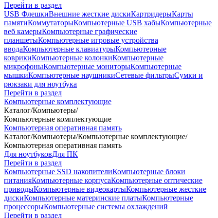
Перейти в раздел
USB Флешки
Внешние жесткие диски
Картридеры
Карты
памяти
Коммутаторы
Компьютерные USB хабы
Компьютерные
веб камеры
Компьютерные графические
планшеты
Компьютерные игровые устройства
ввода
Компьютерные клавиатуры
Компьютерные
коврики
Компьютерные колонки
Компьютерные
микрофоны
Компьютерные мониторы
Компьютерные
мышки
Компьютерные наушники
Сетевые фильтры
Сумки и
рюкзаки для ноутбука
Перейти в раздел
Компьютерные комплектующие
Каталог
/
Компьютеры
/
Компьютерные комплектующие
Компьютерная оперативная память
Каталог
/
Компьютеры
/
Компьютерные комплектующие
/
Компьютерная оперативная память
Для ноутбуков
Для ПК
Перейти в раздел
Компьютерные SSD накопители
Компьютерные блоки
питания
Компьютерные корпуса
Компьютерные оптические
приводы
Компьютерные видеокарты
Компьютерные жесткие
диски
Компьютерные материнские платы
Компьютерные
процессоры
Компьютерные системы охлаждений
Перейти в раздел