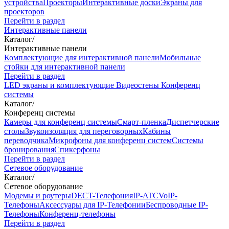
устройства
Проекторы
Интерактивные доски
Экраны для
проекторов
Перейти в раздел
Интерактивные панели
Каталог
/
Интерактивные панели
Комплектующие для интерактивной панели
Мобильные
стойки для интерактивной панели
Перейти в раздел
LED экраны и комплектующие
Видеостены
Конференц
системы
Каталог
/
Конференц системы
Камеры для конференц системы
Cмарт-пленка
Диспетчерские
столы
Звукоизоляция для переговорных
Кабины
переводчика
Микрофоны для конференц систем
Системы
бронирования
Спикерфоны
Перейти в раздел
Сетевое оборудование
Каталог
/
Сетевое оборудование
Модемы и роутеры
DECT-Телефония
IP-ATC
VoIP-
Телефоны
Аксессуары для IP-Телефонии
Беспроводные IP-
Телефоны
Конференц-телефоны
Перейти в раздел