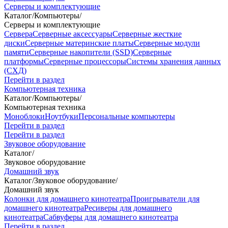
Серверы и комплектующие
Каталог
/
Компьютеры
/
Серверы и комплектующие
Сервера
Серверные аксессуары
Серверные жесткие
диски
Серверные материнские платы
Серверные модули
памяти
Серверные накопители (SSD)
Серверные
платформы
Серверные процессоры
Системы хранения данных
(СХД)
Перейти в раздел
Компьютерная техника
Каталог
/
Компьютеры
/
Компьютерная техника
Моноблоки
Ноутбуки
Персональные компьютеры
Перейти в раздел
Перейти в раздел
Звуковое оборудование
Каталог
/
Звуковое оборудование
Домашний звук
Каталог
/
Звуковое оборудование
/
Домашний звук
Колонки для домашнего кинотеатра
Проигрыватели для
домашнего кинотеатра
Ресиверы для домашнего
кинотеатра
Сабвуферы для домашнего кинотеатра
Перейти в раздел