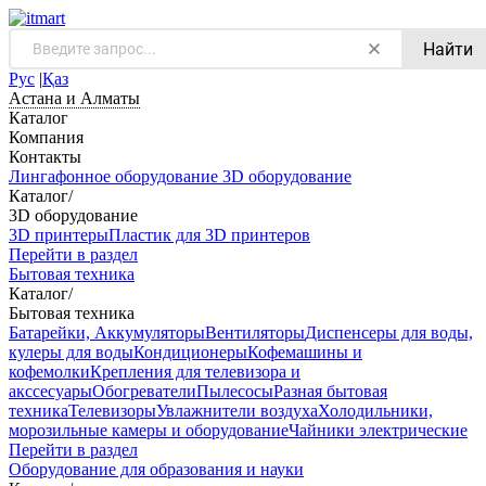
Найти
Рус
|
Қаз
Астана и Алматы
Каталог
Компания
Контакты
Лингафонное оборудование
3D оборудование
Каталог
/
3D оборудование
3D принтеры
Пластик для 3D принтеров
Перейти в раздел
Бытовая техника
Каталог
/
Бытовая техника
Батарейки, Аккумуляторы
Вентиляторы
Диспенсеры для воды,
кулеры для воды
Кондиционеры
Кофемашины и
кофемолки
Крепления для телевизора и
акссесуары
Обогреватели
Пылесосы
Разная бытовая
техника
Телевизоры
Увлажнители воздуха
Холодильники,
морозильные камеры и оборудование
Чайники электрические
Перейти в раздел
Оборудование для образования и науки