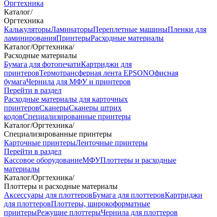
Оргтехника
Каталог
/
Оргтехника
Калькуляторы
Ламинаторы
Переплетные машины
Пленки для
ламинирования
Принтеры
Расходные материалы
Каталог
/
Оргтехника
/
Расходные материалы
Бумага для фотопечати
Картриджи для
принтеров
Термотрансферная лента EPSON
Офисная
бумага
Чернила для МФУ и принтеров
Перейти в раздел
Расходные материалы для карточных
принтеров
Сканеры
Сканеры штрих
кодов
Специализированные принтеры
Каталог
/
Оргтехника
/
Специализированные принтеры
Карточные принтеры
Ленточные принтеры
Перейти в раздел
Кассовое оборудование
МФУ
Плоттеры и расходные
материалы
Каталог
/
Оргтехника
/
Плоттеры и расходные материалы
Аксессуары для плоттеров
Бумага для плоттеров
Картриджи
для плоттеров
Плоттеры, широкоформатные
принтеры
Режущие плоттеры
Чернила для плоттеров