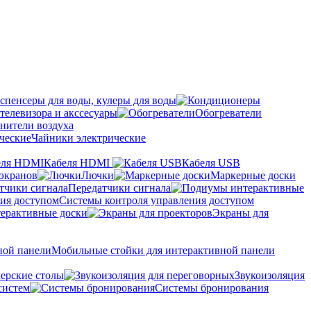
спенсеры для воды, кулеры для воды
телевизора и акссесуары
Обогреватели
нители воздуха
Чайники электрические
Кабеля HDMI
Кабеля USB
экранов
Лючки
Маркерные доски
Передатчики сигнала
Системы контроля управления доступом
ерактивные доски
Экраны для
Мобильные стойки для интерактивной панели
ерские столы
Звукоизоляция
систем
Системы бронирования