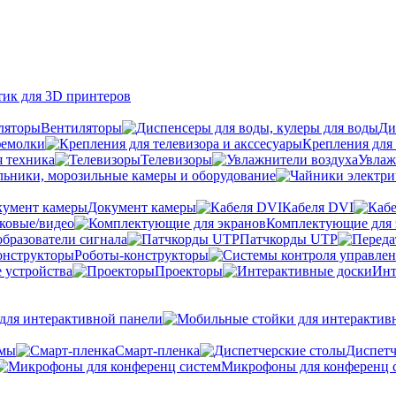
тик для 3D принтеров
Вентиляторы
Ди
фемолки
Крепления для 
я техника
Телевизоры
Увлаж
ьники, морозильные камеры и оборудование
Документ камеры
Кабеля DVI
уковые/видео
Комплектующие для 
бразователи сигнала
Патчкорды UTP
Роботы-конструкторы
 устройства
Проекторы
Инт
ля интерактивной панели
емы
Cмарт-пленка
Диспетч
Микрофоны для конференц 