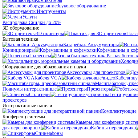
Компьютеры
Звуковое оборудование
Инструменты
Услуги
Распродажа
Скидки до 20%
3D оборудование
3D принтеры
Плас
Бытовая техника
Батарейки, Аккумуляторы
Кондиционеры
Кофемашины и ко
Пылесосы
Разная бытова
Холодил
Оборудование для образования и науки
Аксессуары для проекторов
Кабеля VGA
Кабеля зв
Масштабаторы, прео
Подиумы интерактивные
Презентеры
Сплитеры
Тестирующие
проекторов
Интерактивные панели
Комплектующие д
Конференц системы
Камеры для конференц сист
для переговорных
Кабины переводчика
Спикерфоны