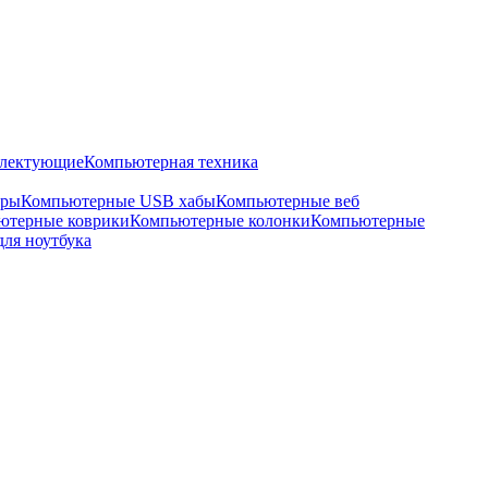
плектующие
Компьютерная техника
оры
Компьютерные USB хабы
Компьютерные веб
ютерные коврики
Компьютерные колонки
Компьютерные
для ноутбука