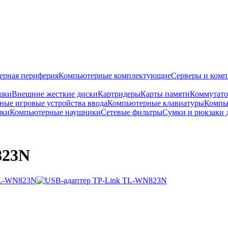
ерная периферия
Компьютерные комплектующие
Серверы и ком
шки
Внешние жесткие диски
Картридеры
Карты памяти
Коммутат
ые игровые устройства ввода
Компьютерные клавиатуры
Компь
шки
Компьютерные наушники
Сетевые фильтры
Сумки и рюкзаки 
823N