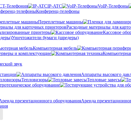
CT-Телефония
IP-ATC
VoIP-Телефоны
Конференц-телефоны
Переплетные машины
Расходные материалы для карт
ализированные принтеры
Кассовое обо
Уничтожители бумаги (шредеры)
Компьютерная мебель
ерверы и комплектующие
Компьютерная
еский звук
станции
Аппараты высокого дав
Тепловизоры
Тепловые завесы
тротехническое оборудование
Аренда презентационно
ания