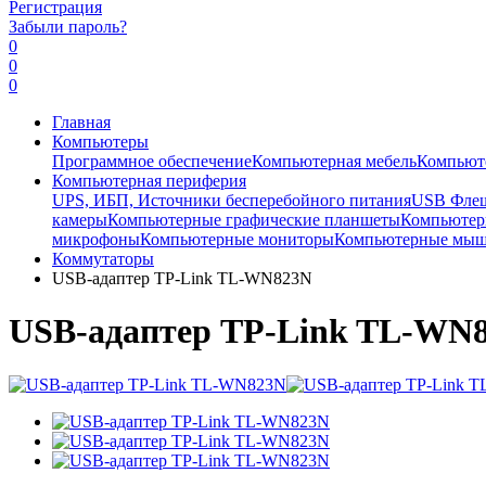
Регистрация
Забыли пароль?
0
0
0
Главная
Компьютеры
Программное обеспечение
Компьютерная мебель
Компьют
Компьютерная периферия
UPS, ИБП, Источники бесперебойного питания
USB Фле
камеры
Компьютерные графические планшеты
Компьютерн
микрофоны
Компьютерные мониторы
Компьютерные мы
Коммутаторы
USB-адаптер TP-Link TL-WN823N
USB-адаптер TP-Link TL-WN