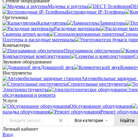
Сетевое оборудование
Модемы и роутеры
DE
Беспроводные IP-Телефоны
Оргтехника
Калькуляторы
Ламинаторы
Расходные материалы
Сканеры штрих кодов
Специ
Плоттеры и расходные материалы
Компьютеры
Программное обеспечение
Компьютерные комплектующие
С
Звуковое оборудование
Домашний звук
Коммерч
Инструменты
Автомобильные зарядные 
Строительные инструменты
Электроинструменты
Элек
обслуживания и ремонта
Услуги
Oбслуживание оборудования
наладка оборудования
Ремонт оборудов
Найти
Все категории
Личный кабинет
Вход