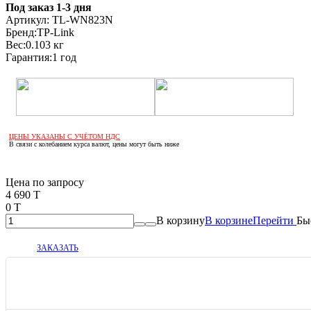
Под заказ 1-3 дня
Артикул:
TL-WN823N
Бренд:
TP-Link
Вес:
0.103 кг
Гарантия:
1 год
ЦЕНЫ УКАЗАНЫ С УЧЁТОМ НДС
В связи с колебанием курса валют, цены могут быть ниже
Если оптом, то дешевле!
Цена по запросу
4 690 T
0 T
В корзину
В корзине
Перейти
Бы
ЗАКАЗАТЬ