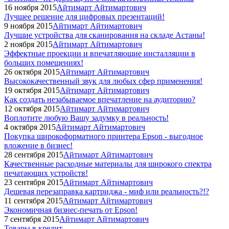
16 ноября 2015
Айтимарт Айтимартович
Лучшее решение для цифровых презентаций!
9 ноября 2015
Айтимарт Айтимартович
Лучшие устройства для сканирования на складе Астаны!
2 ноября 2015
Айтимарт Айтимартович
Эффектные проекции и впечатляющие инсталляции в
больших помещениях!
26 октября 2015
Айтимарт Айтимартович
Высококачественный звук для любых сфер применения!
19 октября 2015
Айтимарт Айтимартович
Как создать незабываемое впечатление на аудиторию?
12 октября 2015
Айтимарт Айтимартович
Воплотите любую Вашу задумку в реальность!
4 октября 2015
Айтимарт Айтимартович
Покупка широкоформатного принтера Epson - выгодное
вложение в бизнес!
28 сентября 2015
Айтимарт Айтимартович
Качественные расходные материалы для широкого спектра
печатающих устройств!
23 сентября 2015
Айтимарт Айтимартович
Дешевая перезаправка картриджа - миф или реальность?!?
11 сентября 2015
Айтимарт Айтимартович
Экономичная бизнес-печать от Epson!
7 сентября 2015
Айтимарт Айтимартович
Товары в кредит