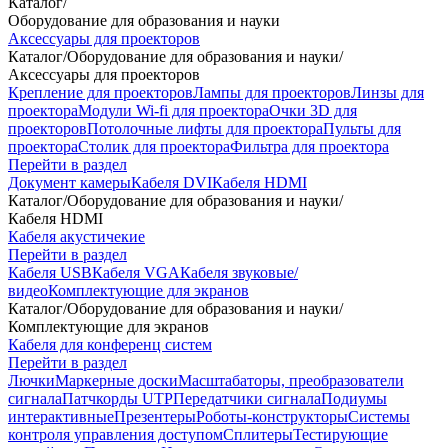
Каталог
/
Оборудование для образования и науки
Аксессуары для проекторов
Каталог
/
Оборудование для образования и науки
/
Аксессуары для проекторов
Крепление для проекторов
Лампы для проекторов
Линзы для
проектора
Модули Wi-fi для проектора
Очки 3D для
проекторов
Потолочные лифты для проектора
Пульты для
проектора
Столик для проектора
Фильтра для проектора
Перейти в раздел
Документ камеры
Кабеля DVI
Кабеля HDMI
Каталог
/
Оборудование для образования и науки
/
Кабеля HDMI
Кабеля акустичекие
Перейти в раздел
Кабеля USB
Кабеля VGA
Кабеля звуковые/
видео
Комплектующие для экранов
Каталог
/
Оборудование для образования и науки
/
Комплектующие для экранов
Кабеля для конференц систем
Перейти в раздел
Лючки
Маркерные доски
Масштабаторы, преобразователи
сигнала
Патчкорды UTP
Передатчики сигнала
Подиумы
интерактивные
Презентеры
Роботы-конструкторы
Системы
контроля управления доступом
Сплитеры
Тестирующие