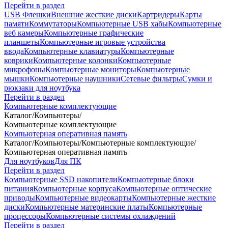
Перейти в раздел
USB Флешки
Внешние жесткие диски
Картридеры
Карты
памяти
Коммутаторы
Компьютерные USB хабы
Компьютерные
веб камеры
Компьютерные графические
планшеты
Компьютерные игровые устройства
ввода
Компьютерные клавиатуры
Компьютерные
коврики
Компьютерные колонки
Компьютерные
микрофоны
Компьютерные мониторы
Компьютерные
мышки
Компьютерные наушники
Сетевые фильтры
Сумки и
рюкзаки для ноутбука
Перейти в раздел
Компьютерные комплектующие
Каталог
/
Компьютеры
/
Компьютерные комплектующие
Компьютерная оперативная память
Каталог
/
Компьютеры
/
Компьютерные комплектующие
/
Компьютерная оперативная память
Для ноутбуков
Для ПК
Перейти в раздел
Компьютерные SSD накопители
Компьютерные блоки
питания
Компьютерные корпуса
Компьютерные оптические
приводы
Компьютерные видеокарты
Компьютерные жесткие
диски
Компьютерные материнские платы
Компьютерные
процессоры
Компьютерные системы охлаждений
Перейти в раздел