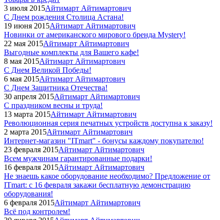
3 июля 2015
Айтимарт Айтимартович
С Днем рождения Столица Астана!
19 июня 2015
Айтимарт Айтимартович
Новинки от американского мирового бренда Mystery!
22 мая 2015
Айтимарт Айтимартович
Выгодные комплекты для Вашего кафе!
8 мая 2015
Айтимарт Айтимартович
С Днем Великой Победы!
6 мая 2015
Айтимарт Айтимартович
C Днем Защитника Отечества!
30 апреля 2015
Айтимарт Айтимартович
С праздником весны и труда!
13 марта 2015
Айтимарт Айтимартович
Революционная серия печатных устройств доступна к заказу!
2 марта 2015
Айтимарт Айтимартович
Интернет-магазин "ITmart" - бонусы каждому покупателю!
23 февраля 2015
Айтимарт Айтимартович
Всем мужчинам гарантированные подарки!
16 февраля 2015
Айтимарт Айтимартович
Не знаешь какое оборудование необходимо? Предложение от
ITmart: с 16 февраля закажи бесплатную демонстрацию
оборудования!
6 февраля 2015
Айтимарт Айтимартович
Всё под контролем!