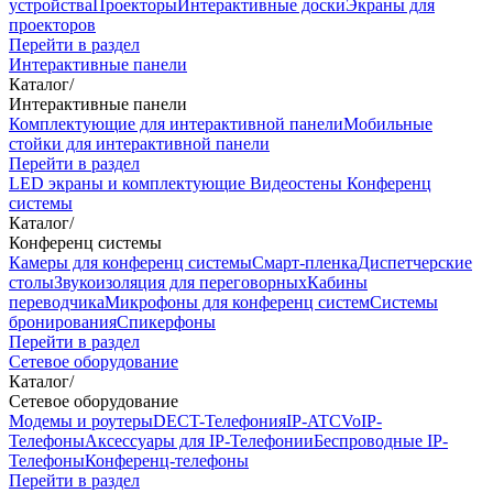
устройства
Проекторы
Интерактивные доски
Экраны для
проекторов
Перейти в раздел
Интерактивные панели
Каталог
/
Интерактивные панели
Комплектующие для интерактивной панели
Мобильные
стойки для интерактивной панели
Перейти в раздел
LED экраны и комплектующие
Видеостены
Конференц
системы
Каталог
/
Конференц системы
Камеры для конференц системы
Cмарт-пленка
Диспетчерские
столы
Звукоизоляция для переговорных
Кабины
переводчика
Микрофоны для конференц систем
Системы
бронирования
Спикерфоны
Перейти в раздел
Сетевое оборудование
Каталог
/
Сетевое оборудование
Модемы и роутеры
DECT-Телефония
IP-ATC
VoIP-
Телефоны
Аксессуары для IP-Телефонии
Беспроводные IP-
Телефоны
Конференц-телефоны
Перейти в раздел