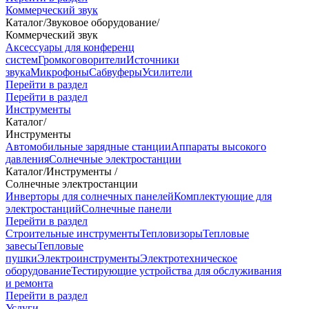
Коммерческий звук
Каталог
/
Звуковое оборудование
/
Коммерческий звук
Аксессуары для конференц
систем
Громкоговорители
Источники
звука
Микрофоны
Сабвуферы
Усилители
Перейти в раздел
Перейти в раздел
Инструменты
Каталог
/
Инструменты
Автомобильные зарядные станции
Аппараты высокого
давления
Солнечные электростанции
Каталог
/
Инструменты
/
Солнечные электростанции
Инверторы для солнечных панелей
Комплектующие для
электростанций
Солнечные панели
Перейти в раздел
Строительные инструменты
Тепловизоры
Тепловые
завесы
Тепловые
пушки
Электроинструменты
Электротехническое
оборудование
Тестирующие устройства для обслуживания
и ремонта
Перейти в раздел
Услуги