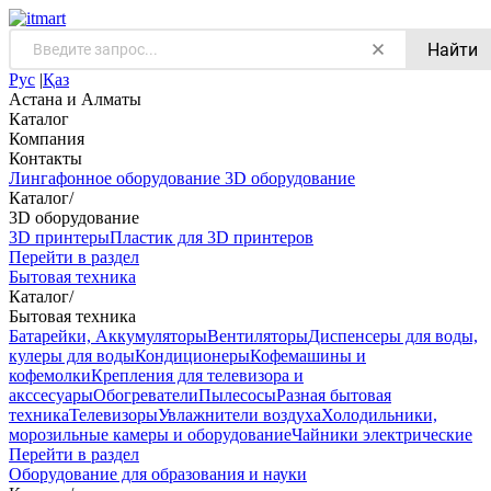
Найти
Рус
|
Қаз
Астана и Алматы
Каталог
Компания
Контакты
Лингафонное оборудование
3D оборудование
Каталог
/
3D оборудование
3D принтеры
Пластик для 3D принтеров
Перейти в раздел
Бытовая техника
Каталог
/
Бытовая техника
Батарейки, Аккумуляторы
Вентиляторы
Диспенсеры для воды,
кулеры для воды
Кондиционеры
Кофемашины и
кофемолки
Крепления для телевизора и
акссесуары
Обогреватели
Пылесосы
Разная бытовая
техника
Телевизоры
Увлажнители воздуха
Холодильники,
морозильные камеры и оборудование
Чайники электрические
Перейти в раздел
Оборудование для образования и науки