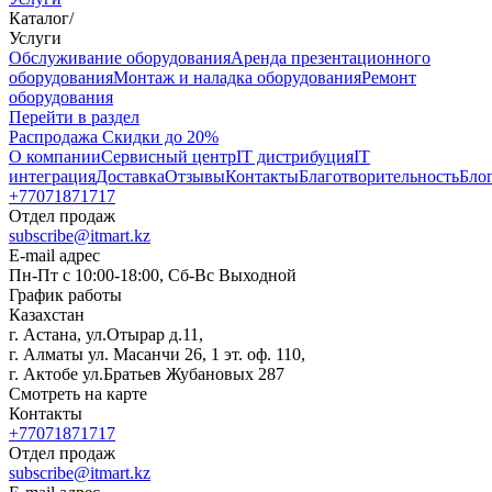
Каталог
/
Услуги
Oбслуживание оборудования
Аренда презентационного
оборудования
Монтаж и наладка оборудования
Ремонт
оборудования
Перейти в раздел
Распродажа
Скидки до 20%
О компании
Сервисный центр
IT дистрибуция
IT
интеграция
Доставка
Отзывы
Контакты
Благотворительность
Бло
+77071871717
Отдел продаж
subscribe@itmart.kz
E-mail адрес
Пн-Пт с 10:00-18:00, Сб-Вс Выходной
График работы
Казахстан
г. Астана, ул.Отырар д.11,
г. Алматы ул. Масанчи 26, 1 эт. оф. 110,
г. Актобе ул.Братьев Жубановых 287
Смотреть на карте
Контакты
+77071871717
Отдел продаж
subscribe@itmart.kz