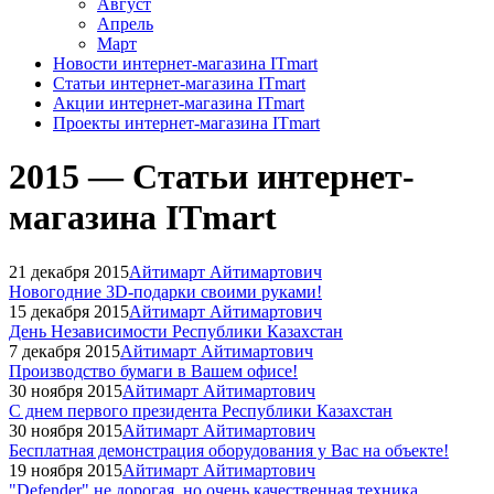
Август
Апрель
Март
Новости интернет-магазина ITmart
Статьи интернет-магазина ITmart
Акции интернет-магазина ITmart
Проекты интернет-магазина ITmart
2015 — Статьи интернет-
магазина ITmart
21 декабря 2015
Айтимарт Айтимартович
Новогодние 3D-подарки своими руками!
15 декабря 2015
Айтимарт Айтимартович
День Независимости Республики Казахстан
7 декабря 2015
Айтимарт Айтимартович
Производство бумаги в Вашем офисе!
30 ноября 2015
Айтимарт Айтимартович
С днем первого президента Республики Казахстан
30 ноября 2015
Айтимарт Айтимартович
Бесплатная демонстрация оборудования у Вас на объекте!
19 ноября 2015
Айтимарт Айтимартович
"Defender" не дорогая, но очень качественная техника