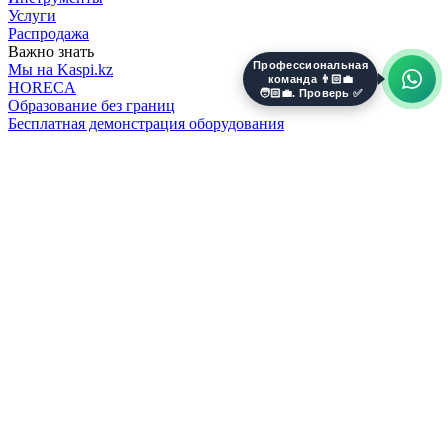
Услуги
Распродажа
Важно знать
Профессиональная
Мы на Kaspi.kz
команда 👨🏻‍💼
HORECA
🧑🏻‍💼. Проверь ✅
Образование без границ
Бесплатная демонстрация оборудования
3D принтеры
Онлайн обучение по работе с 3D-принтером
Конференц-залы
Коммерческий кинопоказ
Партнеры EPSON
Интерактивные панели
Цифровизация в образовании
LED экраны
Какой пластик нужен для 3D печати?
Лингафонный кабинет
Что такое СКУД?
Информационная безопасность
Искусственный интеллект (ИИ)
+77071871717
Главная
Каталог
Профиль
0
Корзина
Личный кабинет
Вход
Регистрация
Товары в избранном
Товары в сравнении