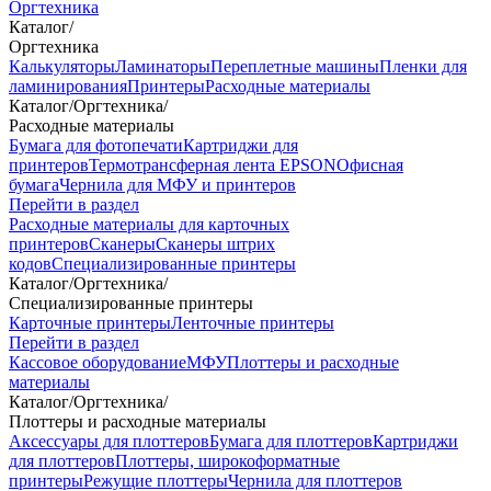
Оргтехника
Каталог
/
Оргтехника
Калькуляторы
Ламинаторы
Переплетные машины
Пленки для
ламинирования
Принтеры
Расходные материалы
Каталог
/
Оргтехника
/
Расходные материалы
Бумага для фотопечати
Картриджи для
принтеров
Термотрансферная лента EPSON
Офисная
бумага
Чернила для МФУ и принтеров
Перейти в раздел
Расходные материалы для карточных
принтеров
Сканеры
Сканеры штрих
кодов
Специализированные принтеры
Каталог
/
Оргтехника
/
Специализированные принтеры
Карточные принтеры
Ленточные принтеры
Перейти в раздел
Кассовое оборудование
МФУ
Плоттеры и расходные
материалы
Каталог
/
Оргтехника
/
Плоттеры и расходные материалы
Аксессуары для плоттеров
Бумага для плоттеров
Картриджи
для плоттеров
Плоттеры, широкоформатные
принтеры
Режущие плоттеры
Чернила для плоттеров