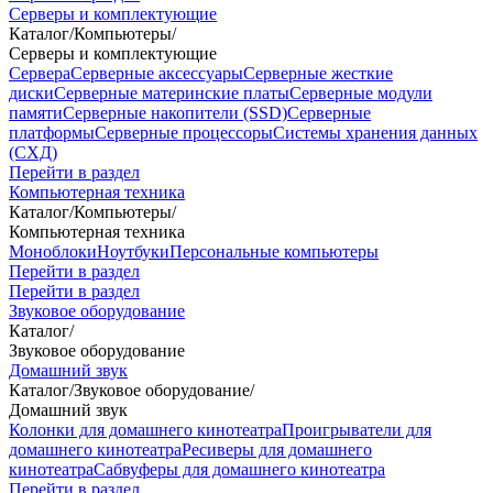
Серверы и комплектующие
Каталог
/
Компьютеры
/
Серверы и комплектующие
Сервера
Серверные аксессуары
Серверные жесткие
диски
Серверные материнские платы
Серверные модули
памяти
Серверные накопители (SSD)
Серверные
платформы
Серверные процессоры
Системы хранения данных
(СХД)
Перейти в раздел
Компьютерная техника
Каталог
/
Компьютеры
/
Компьютерная техника
Моноблоки
Ноутбуки
Персональные компьютеры
Перейти в раздел
Перейти в раздел
Звуковое оборудование
Каталог
/
Звуковое оборудование
Домашний звук
Каталог
/
Звуковое оборудование
/
Домашний звук
Колонки для домашнего кинотеатра
Проигрыватели для
домашнего кинотеатра
Ресиверы для домашнего
кинотеатра
Сабвуферы для домашнего кинотеатра
Перейти в раздел