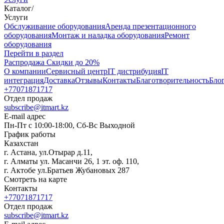
Каталог
/
Услуги
Oбслуживание оборудования
Аренда презентационного
оборудования
Монтаж и наладка оборудования
Ремонт
оборудования
Перейти в раздел
Распродажа
Скидки до 20%
О компании
Сервисный центр
IT дистрибуция
IT
интеграция
Доставка
Отзывы
Контакты
Благотворительность
Бло
+77071871717
Отдел продаж
subscribe@itmart.kz
E-mail адрес
Пн-Пт с 10:00-18:00, Сб-Вс Выходной
График работы
Казахстан
г. Астана, ул.Отырар д.11,
г. Алматы ул. Масанчи 26, 1 эт. оф. 110,
г. Актобе ул.Братьев Жубановых 287
Смотреть на карте
Контакты
+77071871717
Отдел продаж
subscribe@itmart.kz