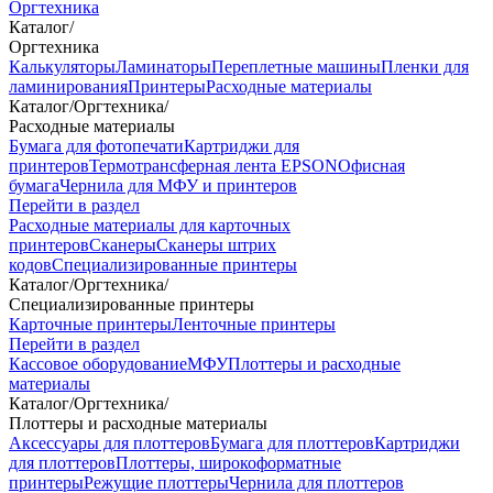
Оргтехника
Каталог
/
Оргтехника
Калькуляторы
Ламинаторы
Переплетные машины
Пленки для
ламинирования
Принтеры
Расходные материалы
Каталог
/
Оргтехника
/
Расходные материалы
Бумага для фотопечати
Картриджи для
принтеров
Термотрансферная лента EPSON
Офисная
бумага
Чернила для МФУ и принтеров
Перейти в раздел
Расходные материалы для карточных
принтеров
Сканеры
Сканеры штрих
кодов
Специализированные принтеры
Каталог
/
Оргтехника
/
Специализированные принтеры
Карточные принтеры
Ленточные принтеры
Перейти в раздел
Кассовое оборудование
МФУ
Плоттеры и расходные
материалы
Каталог
/
Оргтехника
/
Плоттеры и расходные материалы
Аксессуары для плоттеров
Бумага для плоттеров
Картриджи
для плоттеров
Плоттеры, широкоформатные
принтеры
Режущие плоттеры
Чернила для плоттеров