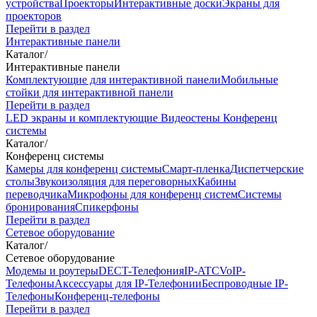
устройства
Проекторы
Интерактивные доски
Экраны для
проекторов
Перейти в раздел
Интерактивные панели
Каталог
/
Интерактивные панели
Комплектующие для интерактивной панели
Мобильные
стойки для интерактивной панели
Перейти в раздел
LED экраны и комплектующие
Видеостены
Конференц
системы
Каталог
/
Конференц системы
Камеры для конференц системы
Cмарт-пленка
Диспетчерские
столы
Звукоизоляция для переговорных
Кабины
переводчика
Микрофоны для конференц систем
Системы
бронирования
Спикерфоны
Перейти в раздел
Сетевое оборудование
Каталог
/
Сетевое оборудование
Модемы и роутеры
DECT-Телефония
IP-ATC
VoIP-
Телефоны
Аксессуары для IP-Телефонии
Беспроводные IP-
Телефоны
Конференц-телефоны
Перейти в раздел