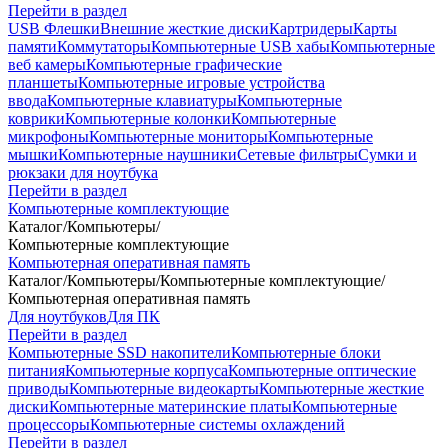
Перейти в раздел
USB Флешки
Внешние жесткие диски
Картридеры
Карты
памяти
Коммутаторы
Компьютерные USB хабы
Компьютерные
веб камеры
Компьютерные графические
планшеты
Компьютерные игровые устройства
ввода
Компьютерные клавиатуры
Компьютерные
коврики
Компьютерные колонки
Компьютерные
микрофоны
Компьютерные мониторы
Компьютерные
мышки
Компьютерные наушники
Сетевые фильтры
Сумки и
рюкзаки для ноутбука
Перейти в раздел
Компьютерные комплектующие
Каталог
/
Компьютеры
/
Компьютерные комплектующие
Компьютерная оперативная память
Каталог
/
Компьютеры
/
Компьютерные комплектующие
/
Компьютерная оперативная память
Для ноутбуков
Для ПК
Перейти в раздел
Компьютерные SSD накопители
Компьютерные блоки
питания
Компьютерные корпуса
Компьютерные оптические
приводы
Компьютерные видеокарты
Компьютерные жесткие
диски
Компьютерные материнские платы
Компьютерные
процессоры
Компьютерные системы охлаждений
Перейти в раздел