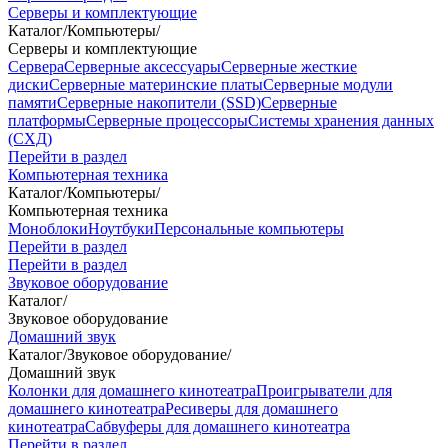
Серверы и комплектующие
Каталог
/
Компьютеры
/
Серверы и комплектующие
Сервера
Серверные аксессуары
Серверные жесткие
диски
Серверные материнские платы
Серверные модули
памяти
Серверные накопители (SSD)
Серверные
платформы
Серверные процессоры
Системы хранения данных
(СХД)
Перейти в раздел
Компьютерная техника
Каталог
/
Компьютеры
/
Компьютерная техника
Моноблоки
Ноутбуки
Персональные компьютеры
Перейти в раздел
Перейти в раздел
Звуковое оборудование
Каталог
/
Звуковое оборудование
Домашний звук
Каталог
/
Звуковое оборудование
/
Домашний звук
Колонки для домашнего кинотеатра
Проигрыватели для
домашнего кинотеатра
Ресиверы для домашнего
кинотеатра
Сабвуферы для домашнего кинотеатра
Перейти в раздел