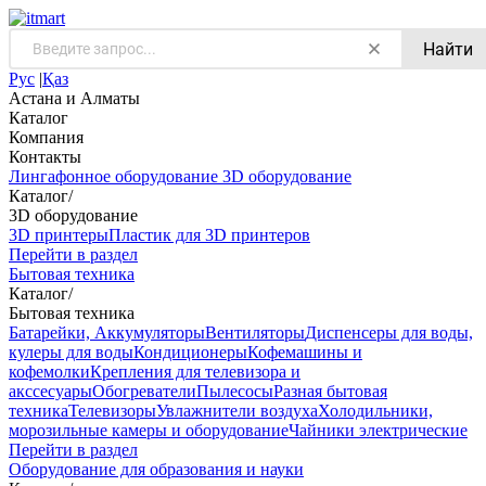
Найти
Рус
|
Қаз
Астана и Алматы
Каталог
Компания
Контакты
Лингафонное оборудование
3D оборудование
Каталог
/
3D оборудование
3D принтеры
Пластик для 3D принтеров
Перейти в раздел
Бытовая техника
Каталог
/
Бытовая техника
Батарейки, Аккумуляторы
Вентиляторы
Диспенсеры для воды,
кулеры для воды
Кондиционеры
Кофемашины и
кофемолки
Крепления для телевизора и
акссесуары
Обогреватели
Пылесосы
Разная бытовая
техника
Телевизоры
Увлажнители воздуха
Холодильники,
морозильные камеры и оборудование
Чайники электрические
Перейти в раздел
Оборудование для образования и науки