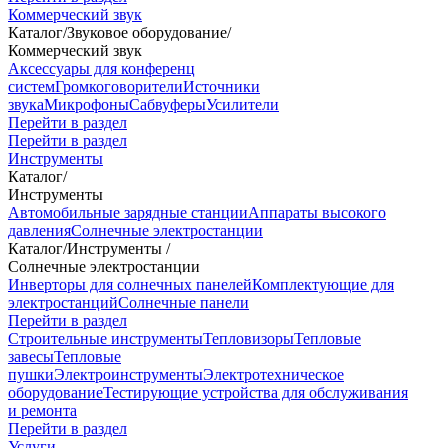
Коммерческий звук
Каталог
/
Звуковое оборудование
/
Коммерческий звук
Аксессуары для конференц
систем
Громкоговорители
Источники
звука
Микрофоны
Сабвуферы
Усилители
Перейти в раздел
Перейти в раздел
Инструменты
Каталог
/
Инструменты
Автомобильные зарядные станции
Аппараты высокого
давления
Солнечные электростанции
Каталог
/
Инструменты
/
Солнечные электростанции
Инверторы для солнечных панелей
Комплектующие для
электростанций
Солнечные панели
Перейти в раздел
Строительные инструменты
Тепловизоры
Тепловые
завесы
Тепловые
пушки
Электроинструменты
Электротехническое
оборудование
Тестирующие устройства для обслуживания
и ремонта
Перейти в раздел
Услуги