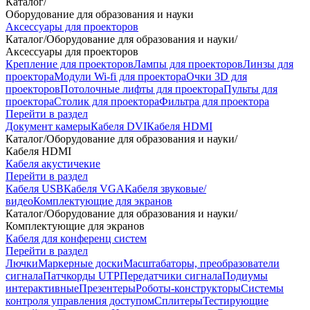
Каталог
/
Оборудование для образования и науки
Аксессуары для проекторов
Каталог
/
Оборудование для образования и науки
/
Аксессуары для проекторов
Крепление для проекторов
Лампы для проекторов
Линзы для
проектора
Модули Wi-fi для проектора
Очки 3D для
проекторов
Потолочные лифты для проектора
Пульты для
проектора
Столик для проектора
Фильтра для проектора
Перейти в раздел
Документ камеры
Кабеля DVI
Кабеля HDMI
Каталог
/
Оборудование для образования и науки
/
Кабеля HDMI
Кабеля акустичекие
Перейти в раздел
Кабеля USB
Кабеля VGA
Кабеля звуковые/
видео
Комплектующие для экранов
Каталог
/
Оборудование для образования и науки
/
Комплектующие для экранов
Кабеля для конференц систем
Перейти в раздел
Лючки
Маркерные доски
Масштабаторы, преобразователи
сигнала
Патчкорды UTP
Передатчики сигнала
Подиумы
интерактивные
Презентеры
Роботы-конструкторы
Системы
контроля управления доступом
Сплитеры
Тестирующие