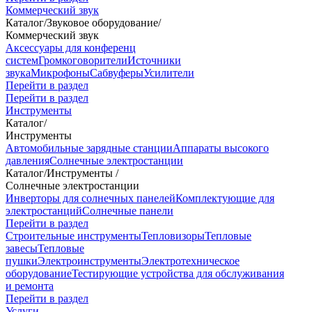
Коммерческий звук
Каталог
/
Звуковое оборудование
/
Коммерческий звук
Аксессуары для конференц
систем
Громкоговорители
Источники
звука
Микрофоны
Сабвуферы
Усилители
Перейти в раздел
Перейти в раздел
Инструменты
Каталог
/
Инструменты
Автомобильные зарядные станции
Аппараты высокого
давления
Солнечные электростанции
Каталог
/
Инструменты
/
Солнечные электростанции
Инверторы для солнечных панелей
Комплектующие для
электростанций
Солнечные панели
Перейти в раздел
Строительные инструменты
Тепловизоры
Тепловые
завесы
Тепловые
пушки
Электроинструменты
Электротехническое
оборудование
Тестирующие устройства для обслуживания
и ремонта
Перейти в раздел
Услуги