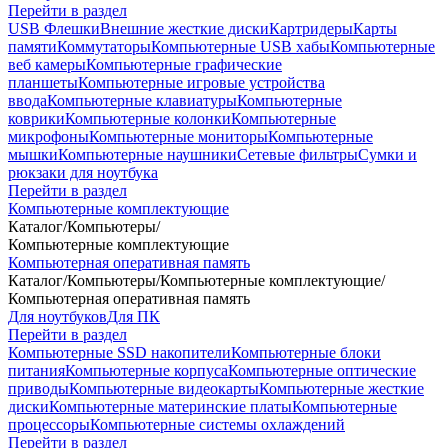
Перейти в раздел
USB Флешки
Внешние жесткие диски
Картридеры
Карты
памяти
Коммутаторы
Компьютерные USB хабы
Компьютерные
веб камеры
Компьютерные графические
планшеты
Компьютерные игровые устройства
ввода
Компьютерные клавиатуры
Компьютерные
коврики
Компьютерные колонки
Компьютерные
микрофоны
Компьютерные мониторы
Компьютерные
мышки
Компьютерные наушники
Сетевые фильтры
Сумки и
рюкзаки для ноутбука
Перейти в раздел
Компьютерные комплектующие
Каталог
/
Компьютеры
/
Компьютерные комплектующие
Компьютерная оперативная память
Каталог
/
Компьютеры
/
Компьютерные комплектующие
/
Компьютерная оперативная память
Для ноутбуков
Для ПК
Перейти в раздел
Компьютерные SSD накопители
Компьютерные блоки
питания
Компьютерные корпуса
Компьютерные оптические
приводы
Компьютерные видеокарты
Компьютерные жесткие
диски
Компьютерные материнские платы
Компьютерные
процессоры
Компьютерные системы охлаждений
Перейти в раздел