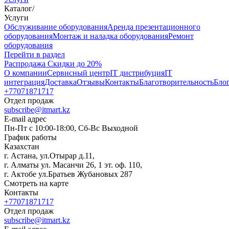
Каталог
/
Услуги
Oбслуживание оборудования
Аренда презентационного
оборудования
Монтаж и наладка оборудования
Ремонт
оборудования
Перейти в раздел
Распродажа
Скидки до 20%
О компании
Сервисный центр
IT дистрибуция
IT
интеграция
Доставка
Отзывы
Контакты
Благотворительность
Бло
+77071871717
Отдел продаж
subscribe@itmart.kz
E-mail адрес
Пн-Пт с 10:00-18:00, Сб-Вс Выходной
График работы
Казахстан
г. Астана, ул.Отырар д.11,
г. Алматы ул. Масанчи 26, 1 эт. оф. 110,
г. Актобе ул.Братьев Жубановых 287
Смотреть на карте
Контакты
+77071871717
Отдел продаж
subscribe@itmart.kz