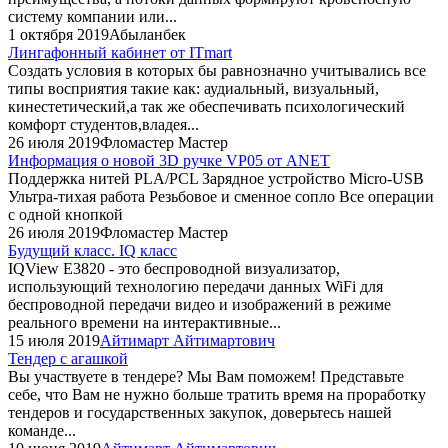
систему компании или...
1 октября 2019
Абыланбек
Лингафонный кабинет от ITmart
Создать условия в которых бы равнозначно учитывались все
типы восприятия такие как: аудиальный, визуальный,
кинестетический,а так же обеспечивать психологический
комфорт студентов,владея...
26 июля 2019
Фломастер Мастер
Информация о новой 3D ручке VP05 от ANET
Поддержка нитей PLA/PCL Зарядное устройство Micro-USB
Ультра-тихая работа Резьбовое и сменное сопло Все операции
с одной кнопкой
26 июля 2019
Фломастер Мастер
Будущий класс. IQ класс
IQView E3820 - это беспроводной визуализатор,
использующий технологию передачи данных WiFi для
беспроводной передачи видео и изображений в режиме
реального времени на интерактивные...
15 июля 2019
Айтимарт Айтимартович
Тендер с агашкой
Вы участвуете в тендере? Мы Вам поможем! Представьте
себе, что Вам не нужно больше тратить время на проработку
тендеров и государственных закупок, доверьтесь нашей
команде...