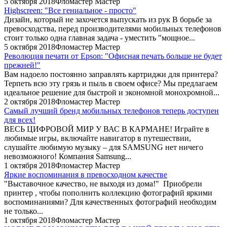
5 октября 2018
Фломастер Мастер
Highscreen: "Все гениальное - просто"
Дизайн, который не захочется выпускать из рук В борьбе за
превосходства, перед производителями мобильных телефонов
стоит только одна главная задача - уместить "мощное...
5 октября 2018
Фломастер Мастер
Революция печати от Epson: "Офисная печать больше не будет
прежней!"
Вам надоело постоянно заправлять картриджи для принтера?
Терпеть всю эту грязь и пыль в своем офисе? Мы предлагаем
идеальное решение для быстрой и экономной монохромной...
2 октября 2018
Фломастер Мастер
Самый лучший бренд мобильных телефонов теперь доступен
для всех!
ВЕСЬ ЦИФРОВОЙ МИР У ВАС В КАРМАНЕ! Играйте в
любимые игры, включайте навигатор в путешествии,
слушайте любимую музыку – для SAMSUNG нет ничего
невозможного! Компания Samsung...
1 октября 2018
Фломастер Мастер
Яркие воспоминания в превосходном качестве
"Выставочное качество, не выходя из дома!" Приобрели
принтер , чтобы пополнить коллекцию фотографий яркими
воспоминаниями? Для качественных фотографий необходим
не только...
1 октября 2018
Фломастер Мастер