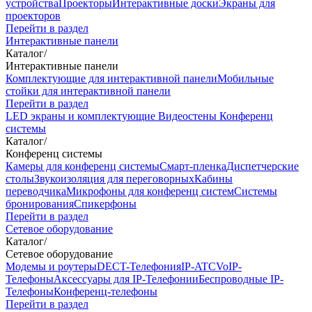
устройства
Проекторы
Интерактивные доски
Экраны для
проекторов
Перейти в раздел
Интерактивные панели
Каталог
/
Интерактивные панели
Комплектующие для интерактивной панели
Мобильные
стойки для интерактивной панели
Перейти в раздел
LED экраны и комплектующие
Видеостены
Конференц
системы
Каталог
/
Конференц системы
Камеры для конференц системы
Cмарт-пленка
Диспетчерские
столы
Звукоизоляция для переговорных
Кабины
переводчика
Микрофоны для конференц систем
Системы
бронирования
Спикерфоны
Перейти в раздел
Сетевое оборудование
Каталог
/
Сетевое оборудование
Модемы и роутеры
DECT-Телефония
IP-ATC
VoIP-
Телефоны
Аксессуары для IP-Телефонии
Беспроводные IP-
Телефоны
Конференц-телефоны
Перейти в раздел