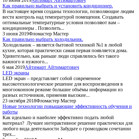
10 июня 2019
Айтимарт Айтимартович
Как правильно выбрать и установить кондиционер.
В настоящее время созданы технологии, позволяющие людям
вести контроль над температурой помещения. Создавать
оптимальные температурные условия позволяют вам –
кондиционеры . Позволить...
3 июня 2019
Фломастер Мастер
Как правильно выбрать холодильник.
Холодильник – является бытовой техникой №1 в любой
кухне, которая практически самая первая появляется дома.
Удивительно, как раньше люди справлялись без такого
важного и нужного...
6 мая 2019
Айтимарт Айтимартович
LED экраны
LED экран – представляет собой современное
высокотехнологическое решение для воспроизведения в
многооконном режиме большие объёмы информации из
разных источников, применяя высокие...
23 октября 2018
Фломастер Мастер
Новые технологии повышающие эффективность обучения и
работы
Как идеально и наиболее эффективно подать любой
материал? Лучшее интерактивное решение практически для
любого вида деятельности Забудьте о громоздком сочетании
трех...