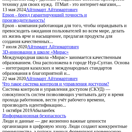
технику для своих нужд. ITMart - это интернет-магазин,...
13 мая 2024
Айтимарт Айтимартович
Epson - бренд гарантирующий точность и
производительность!
Epson - компания работающая для того, чтобы оправдывать и
превосходить ожидания пользователей во всем мире, делать
их жизнь ярче и насыщеннее, предлагая продукты для
создания качественных...
7 июля 2020
Айтимарт Айтимартович
3D-инновации в школе «Мирас»
Международная школа «Мирас» занимается качественным
образованием. Она расположена в городе Нур-Султан. Основа
– интеграция казахских и международных стандартов
образования в благоприятной и...
22 мая 2020
Айтимарт Айтимартович
Что такое система контроля и управления доступом?
Система контроля и управления доступом (СКУД) —
совокупность систем позволяющих учитывать дату и время
прохода работников, вести учёт рабочего времени,
производить идентификацию...
1 октября 2019
Абыланбек
Информационная безопасность
Люди и данные — две жизненно важные ценности
организации в цифровую эпоху. Люди создают конкурентные
преимущества, а потоки данных формируют кровеносную