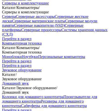
Серверы и комплектующие
Каталог
/
Компьютеры
/
Серверы и комплектующие
Сервера
Серверные аксессуары
Серверные жесткие
диски
Серверные материнские платы
Серверные модули
памяти
Серверные накопители (SSD)
Серверные
платформы
Серверные процессоры
Системы хранения данных
(СХД)
Перейти в раздел
Компьютерная техника
Каталог
/
Компьютеры
/
Компьютерная техника
Моноблоки
Ноутбуки
Персональные компьютеры
Перейти в раздел
Перейти в раздел
Звуковое оборудование
Каталог
/
Звуковое оборудование
Домашний звук
Каталог
/
Звуковое оборудование
/
Домашний звук
Колонки для домашнего кинотеатра
Проигрыватели для
домашнего кинотеатра
Ресиверы для домашнего
кинотеатра
Сабвуферы для домашнего кинотеатра
Перейти в раздел