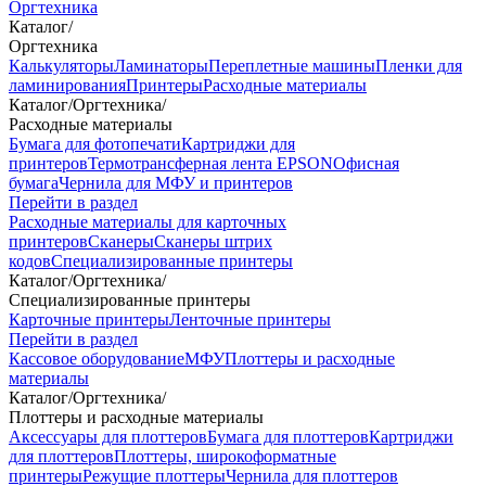
Оргтехника
Каталог
/
Оргтехника
Калькуляторы
Ламинаторы
Переплетные машины
Пленки для
ламинирования
Принтеры
Расходные материалы
Каталог
/
Оргтехника
/
Расходные материалы
Бумага для фотопечати
Картриджи для
принтеров
Термотрансферная лента EPSON
Офисная
бумага
Чернила для МФУ и принтеров
Перейти в раздел
Расходные материалы для карточных
принтеров
Сканеры
Сканеры штрих
кодов
Специализированные принтеры
Каталог
/
Оргтехника
/
Специализированные принтеры
Карточные принтеры
Ленточные принтеры
Перейти в раздел
Кассовое оборудование
МФУ
Плоттеры и расходные
материалы
Каталог
/
Оргтехника
/
Плоттеры и расходные материалы
Аксессуары для плоттеров
Бумага для плоттеров
Картриджи
для плоттеров
Плоттеры, широкоформатные
принтеры
Режущие плоттеры
Чернила для плоттеров