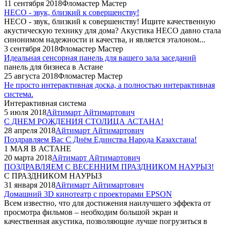
11 сентября 2018
Фломастер Мастер
HECO - звук, близкий к совершенству!
HECO - звук, близкий к совершенству! Ищите качественную
акустическую технику для дома? Акустика HECO давно стала
синонимом надежности и качества, и является эталоном...
3 сентября 2018
Фломастер Мастер
Идеальная сенсорная панель для вашего зала заседаний
панель для бизнеса в Астане
25 августа 2018
Фломастер Мастер
Не просто интерактивная доска, а полностью интерактивная
система.
Интерактивная система
5 июля 2018
Айтимарт Айтимартович
С ДНЕМ РОЖДЕНИЯ СТОЛИЦА АСТАНА!
28 апреля 2018
Айтимарт Айтимартович
Поздравляем Вас С Днём Единства Народа Казахстана!
1 МАЯ В АСТАНЕ
20 марта 2018
Айтимарт Айтимартович
ПОЗДРАВЛЯЕМ С ВЕСЕННИМ ПРАЗДНИКОМ НАУРЫЗ!
С ПРАЗДНИКОМ НАУРЫЗ
31 января 2018
Айтимарт Айтимартович
Домашний 3D кинотеатр с проекторами EPSON
Всем известно, что для достижения наилучшего эффекта от
просмотра фильмов – необходим большой экран и
качественная акустика, позволяющие лучше погрузиться в