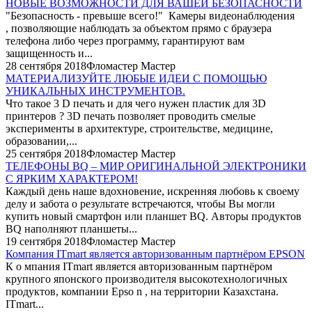
НОВЫЕ ВОЗМОЖНОСТИ ДЛЯ ВАШЕЙ БЕЗОПАСНОСТИ
"Безопасность - превыше всего!" Камеры видеонаблюдения
, позволяющие наблюдать за объектом прямо с браузера
телефона либо через программу, гарантируют вам
защищенность и...
28 сентября 2018
Фломастер Мастер
МАТЕРИАЛИЗУЙТЕ ЛЮБЫЕ ИДЕИ С ПОМОЩЬЮ
УНИКАЛЬНЫХ ИНСТРУМЕНТОВ.
Что такое 3 D печать и для чего нужен пластик для 3D
принтеров ? 3D печать позволяет проводить смелые
эксперименты в архитектуре, строительстве, медицине,
образовании,...
25 сентября 2018
Фломастер Мастер
ТЕЛЕФОНЫ BQ – МИР ОРИГИНАЛЬНОЙ ЭЛЕКТРОНИКИ
С ЯРКИМ ХАРАКТЕРОМ!
Каждый день наше вдохновение, искренняя любовь к своему
делу и забота о результате встречаются, чтобы Вы могли
купить новый смартфон или планшет BQ. Авторы продуктов
BQ наполняют планшеты...
19 сентября 2018
Фломастер Мастер
Компания ITmart является авторизованным партнёром EPSON
К о мпания ITmart является авторизованным партнёром
крупного японского производителя высокотехнологичных
продуктов, компании Epso n , на территории Казахстана.
ITmart...