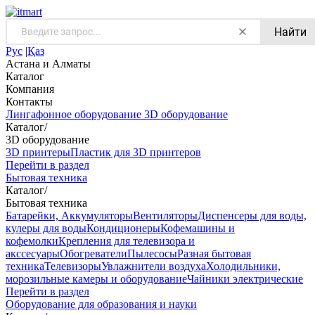
Найти
Рус
|
Қаз
Астана и Алматы
Каталог
Компания
Контакты
Лингафонное оборудование
3D оборудование
Каталог
/
3D оборудование
3D принтеры
Пластик для 3D принтеров
Перейти в раздел
Бытовая техника
Каталог
/
Бытовая техника
Батарейки, Аккумуляторы
Вентиляторы
Диспенсеры для воды,
кулеры для воды
Кондиционеры
Кофемашины и
кофемолки
Крепления для телевизора и
акссесуары
Обогреватели
Пылесосы
Разная бытовая
техника
Телевизоры
Увлажнители воздуха
Холодильники,
морозильные камеры и оборудование
Чайники электрические
Перейти в раздел
Оборудование для образования и науки