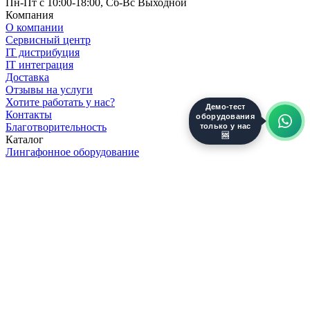
Пн-Пт с 10:00-18:00, Сб-Вс Выходной
Компания
О компании
Сервисный центр
IT дистрибуция
IT интеграция
Доставка
Отзывы на услуги
Хотите работать у нас?
Демо-тест
Контакты
оборудования
только у нас
Благотворительность
🆘
Каталог
Лингафонное оборудование
3D оборудование
Бытовая техника
Оборудование для образования и науки
Интерактивные панели
LED экраны и комплектующие
Видеостены
Конференц системы
Сетевое оборудование
Оргтехника
Компьютеры
Звуковое оборудование
Инструменты