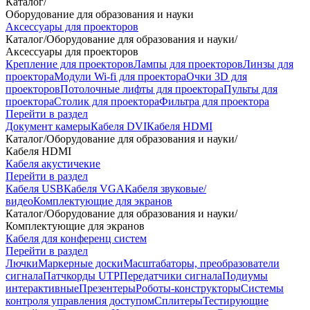
Каталог
/
Оборудование для образования и науки
Аксессуары для проекторов
Каталог
/
Оборудование для образования и науки
/
Аксессуары для проекторов
Крепление для проекторов
Лампы для проекторов
Линзы для
проектора
Модули Wi-fi для проектора
Очки 3D для
проекторов
Потолочные лифты для проектора
Пульты для
проектора
Столик для проектора
Фильтра для проектора
Перейти в раздел
Документ камеры
Кабеля DVI
Кабеля HDMI
Каталог
/
Оборудование для образования и науки
/
Кабеля HDMI
Кабеля акустичекие
Перейти в раздел
Кабеля USB
Кабеля VGA
Кабеля звуковые/
видео
Комплектующие для экранов
Каталог
/
Оборудование для образования и науки
/
Комплектующие для экранов
Кабеля для конференц систем
Перейти в раздел
Лючки
Маркерные доски
Масштабаторы, преобразователи
сигнала
Патчкорды UTP
Передатчики сигнала
Подиумы
интерактивные
Презентеры
Роботы-конструкторы
Системы
контроля управления доступом
Сплитеры
Тестирующие