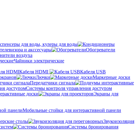
спенсеры для воды, кулеры для воды
телевизора и акссесуары
Обогреватели
нители воздуха
Чайники электрические
Кабеля HDMI
Кабеля USB
экранов
Лючки
Маркерные доски
Передатчики сигнала
Системы контроля управления доступом
ерактивные доски
Экраны для
Мобильные стойки для интерактивной панели
ерские столы
Звукоизоляция
систем
Системы бронирования