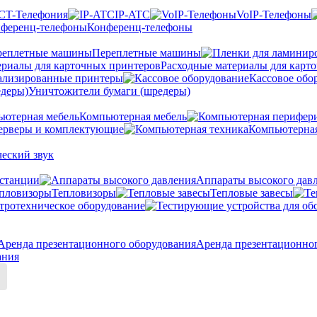
CT-Телефония
IP-ATC
VoIP-Телефоны
Конференц-телефоны
Переплетные машины
Расходные материалы для карт
ализированные принтеры
Кассовое обо
Уничтожители бумаги (шредеры)
Компьютерная мебель
ерверы и комплектующие
Компьютерная
еский звук
станции
Аппараты высокого дав
Тепловизоры
Тепловые завесы
тротехническое оборудование
Аренда презентационно
ания