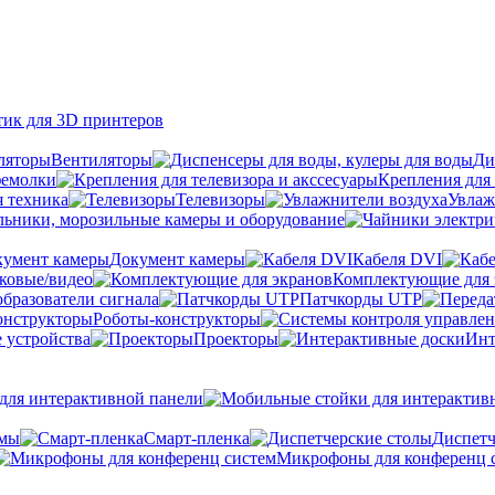
тик для 3D принтеров
Вентиляторы
Ди
фемолки
Крепления для 
я техника
Телевизоры
Увлаж
ьники, морозильные камеры и оборудование
Документ камеры
Кабеля DVI
уковые/видео
Комплектующие для 
бразователи сигнала
Патчкорды UTP
Роботы-конструкторы
 устройства
Проекторы
Инт
ля интерактивной панели
емы
Cмарт-пленка
Диспетч
Микрофоны для конференц 