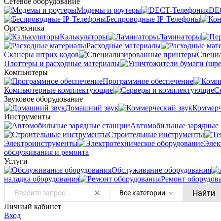
Сетевое оборудование
Модемы и роутеры
DE
Беспроводные IP-Телефоны
Оргтехника
Калькуляторы
Ламинаторы
Расходные материалы
Сканеры штрих кодов
Специ
Плоттеры и расходные материалы
Компьютеры
Программное обеспечение
Компьютерные комплектующие
С
Звуковое оборудование
Домашний звук
Коммерч
Инструменты
Автомобильные зарядные 
Строительные инструменты
Электроинструменты
Элек
обслуживания и ремонта
Услуги
Oбслуживание оборудования
наладка оборудования
Ремонт оборудов
Найти
Все категории
Личный кабинет
Вход