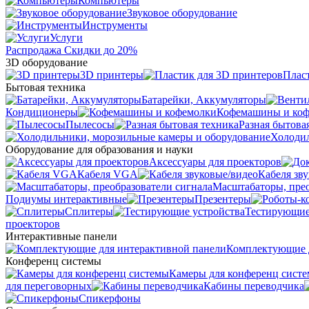
Компьютеры
Звуковое оборудование
Инструменты
Услуги
Распродажа
Скидки до 20%
3D оборудование
3D принтеры
Плас
Бытовая техника
Батарейки, Аккумуляторы
Кондиционеры
Кофемашины и ко
Пылесосы
Разная бытова
Холодил
Оборудование для образования и науки
Аксессуары для проекторов
Кабеля VGA
Кабеля зв
Масштабаторы, прео
Подиумы интерактивные
Презентеры
Сплитеры
Тестирующие
проекторов
Интерактивные панели
Комплектующие д
Конференц системы
Камеры для конференц сист
для переговорных
Кабины переводчика
Спикерфоны