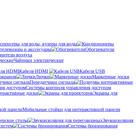
спенсеры для воды, кулеры для воды
телевизора и акссесуары
Обогреватели
нители воздуха
Чайники электрические
Кабеля HDMI
Кабеля USB
экранов
Лючки
Маркерные доски
Передатчики сигнала
Системы контроля управления доступом
ерактивные доски
Экраны для
Мобильные стойки для интерактивной панели
ерские столы
Звукоизоляция
систем
Системы бронирования