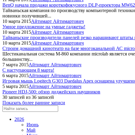
BenQ начала продажи короткофокусного DLP-проектора MW6
Тайваньская компания по производству компьютерной техники 
новинки получившей...
10 марта 2015
Айтимарт Айтимартович
Умное предложение на умные гаджеты!
10 марта 2015
Айтимарт Айтимартович
Тайваньские производители панелей резко наращивают штаты 
10 марта 2015
Айтимарт Айтимартович
Строим домашний кинотеатр на базе многоканальной АС micro
Шестиканальная система M-860 компании microlab является оч
большинству...
7 марта 2015
Айтимарт Айтимартович
С наступающим 8 марта!
6 марта 2015
Айтимарт Айтимартович
Игровая мышь Logitech G303 Daedalus Apex оснащена улучше
5 марта 2015
Айтимарт Айтимартович
Pioneer HDJ-500: обзор диджейских наушников
30 записей из 36 записей
Показать более ранние записи
2026
Июнь
Май