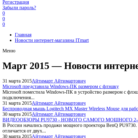
Регистрация
Забыли пароль?
0
0
0
Главная
Новости интернет-магазина ITmart
Меню
Март 2015 — Новости интерне
31 марта 2015
Айтимарт Айтимартович
Microsoft представила Windows-ПК размером с флэшку
Microsoft поместила Windows-ПК в устройство размером с флэ
подключения...
31 марта 2015
Айтимарт Айтимартович
Беспроводная мышь Logitech MX Master Wireless Mouse для раб
30 марта 2015
Айтимарт Айтимартович
ВИДЕООБЗОРЫ PU9730 - НОВОГО САМОГО МОЩНОГО 
В России начались продажи мощного проектора BenQ PU9730. 
отличается от двух...
30 марта 2015
Айтимарт Айтимартович