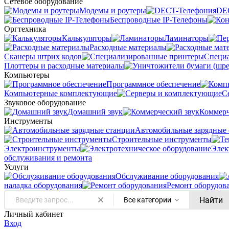
Сетевое оборудование
Модемы и роутеры
DE
Беспроводные IP-Телефоны
Оргтехника
Калькуляторы
Ламинаторы
Расходные материалы
Сканеры штрих кодов
Специ
Плоттеры и расходные материалы
Компьютеры
Программное обеспечение
Компьютерные комплектующие
С
Звуковое оборудование
Домашний звук
Коммерч
Инструменты
Автомобильные зарядные 
Строительные инструменты
Электроинструменты
Элек
обслуживания и ремонта
Услуги
Oбслуживание оборудования
наладка оборудования
Ремонт оборудов
Найти
Все категории
Личный кабинет
Вход