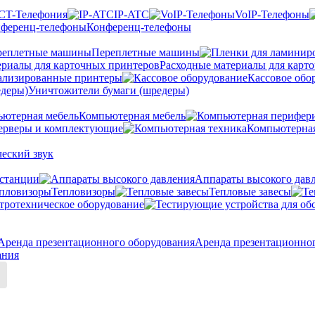
CT-Телефония
IP-ATC
VoIP-Телефоны
Конференц-телефоны
Переплетные машины
Расходные материалы для карт
ализированные принтеры
Кассовое обо
Уничтожители бумаги (шредеры)
Компьютерная мебель
ерверы и комплектующие
Компьютерная
еский звук
станции
Аппараты высокого дав
Тепловизоры
Тепловые завесы
тротехническое оборудование
Аренда презентационно
ания