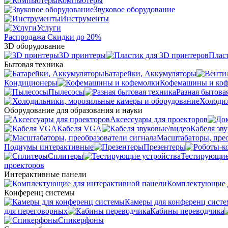
Компьютеры
Звуковое оборудование
Инструменты
Услуги
Распродажа
Скидки до 20%
3D оборудование
3D принтеры
Плас
Бытовая техника
Батарейки, Аккумуляторы
Кондиционеры
Кофемашины и ко
Пылесосы
Разная бытова
Холодил
Оборудование для образования и науки
Аксессуары для проекторов
Кабеля VGA
Кабеля зв
Масштабаторы, прео
Подиумы интерактивные
Презентеры
Сплитеры
Тестирующие
проекторов
Интерактивные панели
Комплектующие д
Конференц системы
Камеры для конференц сист
для переговорных
Кабины переводчика
Спикерфоны