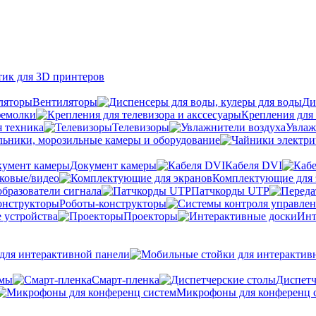
тик для 3D принтеров
Вентиляторы
Ди
фемолки
Крепления для 
я техника
Телевизоры
Увлаж
ьники, морозильные камеры и оборудование
Документ камеры
Кабеля DVI
уковые/видео
Комплектующие для 
бразователи сигнала
Патчкорды UTP
Роботы-конструкторы
 устройства
Проекторы
Инт
ля интерактивной панели
емы
Cмарт-пленка
Диспетч
Микрофоны для конференц 