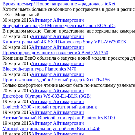
Время премьер! Новое направление – радиочасы teXet
Хотите иметь больше свободного пространства в доме и распи
teXet. Модельный...
30 марта 2015
Айтимарт Айтимартович
Sony работает над 50 Мп конкурентом Canon EOS 5Ds
В прошлом месяце Canon представила две зеркальные камеры 
27 марта 2015
Айтимарт Айтимартович
Кинотеатральный 4К SXRD-проектор Sony VPL-VW300ES
26 марта 2015
Айтимарт Айтимартович
Проектор для домашних развлечений BenQ W1350
Компания BenQ объявила о запуске новой модели проектора д
26 марта 2015
Айтимарт Айтимартович
Bluetooth-гарнитура Plantronics M70
26 марта 2015
Айтимарт Айтимартович
Просто – значит удобно! Новый ридер teXet TB-156
Только комфортное чтение может быть по-настоящему увлекате
20 марта 2015
Айтимарт Айтимартович
Диктофон Olympus WS-833-E1-BLK (8GB)
19 марта 2015
Айтимарт Айтимартович
Logitech X300 - новый портативный динамик
19 марта 2015
Айтимарт Айтимартович
Автомобильный Bluetooth спикерфон Plantronics K100
19 марта 2015
Айтимарт Айтимартович
Многофункциональное устройство Epson L456
18 марта 2015
Айтимарт Айтимартович