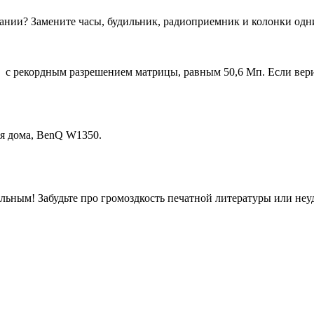
сании? Замените часы, будильник, радиоприемник и колонки од
с рекордным разрешением матрицы, равным 50,6 Мп. Если верит
ля дома, BenQ W1350.
льным! Забудьте про громоздкость печатной литературы или не