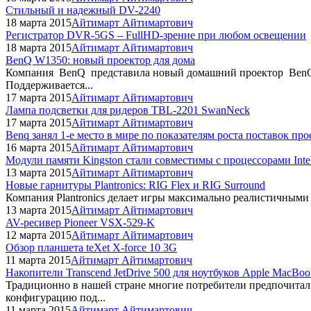
Стильный и надежный DV-2240
18 марта 2015
Айтимарт Айтимартович
Регистратор DVR-5GS – FullHD-зрение при любом освещении
18 марта 2015
Айтимарт Айтимартович
BenQ W1350: новый проектор для дома
Компания BenQ представила новый домашний проектор BenQ W
Поддерживается...
17 марта 2015
Айтимарт Айтимартович
Лампа подсветки для ридеров TBL-2201 SwanNeck
17 марта 2015
Айтимарт Айтимартович
Benq занял 1-е место в мире по показателям роста поставок про
16 марта 2015
Айтимарт Айтимартович
Модули памяти Kingston стали совместимы с процессорами Inte
13 марта 2015
Айтимарт Айтимартович
Новые гарнитуры Plantronics: RIG Flex и RIG Surround
Компания Plantronics делает игры максимально реалистичными
13 марта 2015
Айтимарт Айтимартович
AV-ресивер Pioneer VSX-529-K
12 марта 2015
Айтимарт Айтимартович
Обзор планшета teXet X-force 10 3G
11 марта 2015
Айтимарт Айтимартович
Накопители Transcend JetDrive 500 для ноутбуков Apple MacBoo
Традиционно в нашей стране многие потребители предпочитали
конфигурацию под...
11 марта 2015
Айтимарт Айтимартович