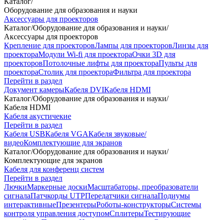
Каталог
/
Оборудование для образования и науки
Аксессуары для проекторов
Каталог
/
Оборудование для образования и науки
/
Аксессуары для проекторов
Крепление для проекторов
Лампы для проекторов
Линзы для
проектора
Модули Wi-fi для проектора
Очки 3D для
проекторов
Потолочные лифты для проектора
Пульты для
проектора
Столик для проектора
Фильтра для проектора
Перейти в раздел
Документ камеры
Кабеля DVI
Кабеля HDMI
Каталог
/
Оборудование для образования и науки
/
Кабеля HDMI
Кабеля акустичекие
Перейти в раздел
Кабеля USB
Кабеля VGA
Кабеля звуковые/
видео
Комплектующие для экранов
Каталог
/
Оборудование для образования и науки
/
Комплектующие для экранов
Кабеля для конференц систем
Перейти в раздел
Лючки
Маркерные доски
Масштабаторы, преобразователи
сигнала
Патчкорды UTP
Передатчики сигнала
Подиумы
интерактивные
Презентеры
Роботы-конструкторы
Системы
контроля управления доступом
Сплитеры
Тестирующие