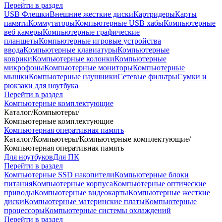
Перейти в раздел
USB Флешки
Внешние жесткие диски
Картридеры
Карты
памяти
Коммутаторы
Компьютерные USB хабы
Компьютерные
веб камеры
Компьютерные графические
планшеты
Компьютерные игровые устройства
ввода
Компьютерные клавиатуры
Компьютерные
коврики
Компьютерные колонки
Компьютерные
микрофоны
Компьютерные мониторы
Компьютерные
мышки
Компьютерные наушники
Сетевые фильтры
Сумки и
рюкзаки для ноутбука
Перейти в раздел
Компьютерные комплектующие
Каталог
/
Компьютеры
/
Компьютерные комплектующие
Компьютерная оперативная память
Каталог
/
Компьютеры
/
Компьютерные комплектующие
/
Компьютерная оперативная память
Для ноутбуков
Для ПК
Перейти в раздел
Компьютерные SSD накопители
Компьютерные блоки
питания
Компьютерные корпуса
Компьютерные оптические
приводы
Компьютерные видеокарты
Компьютерные жесткие
диски
Компьютерные материнские платы
Компьютерные
процессоры
Компьютерные системы охлаждений
Перейти в раздел