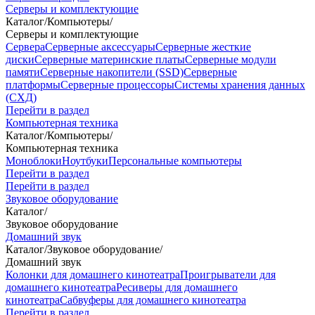
Серверы и комплектующие
Каталог
/
Компьютеры
/
Серверы и комплектующие
Сервера
Серверные аксессуары
Серверные жесткие
диски
Серверные материнские платы
Серверные модули
памяти
Серверные накопители (SSD)
Серверные
платформы
Серверные процессоры
Системы хранения данных
(СХД)
Перейти в раздел
Компьютерная техника
Каталог
/
Компьютеры
/
Компьютерная техника
Моноблоки
Ноутбуки
Персональные компьютеры
Перейти в раздел
Перейти в раздел
Звуковое оборудование
Каталог
/
Звуковое оборудование
Домашний звук
Каталог
/
Звуковое оборудование
/
Домашний звук
Колонки для домашнего кинотеатра
Проигрыватели для
домашнего кинотеатра
Ресиверы для домашнего
кинотеатра
Сабвуферы для домашнего кинотеатра
Перейти в раздел