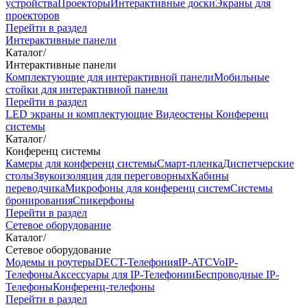
устройства
Проекторы
Интерактивные доски
Экраны для
проекторов
Перейти в раздел
Интерактивные панели
Каталог
/
Интерактивные панели
Комплектующие для интерактивной панели
Мобильные
стойки для интерактивной панели
Перейти в раздел
LED экраны и комплектующие
Видеостены
Конференц
системы
Каталог
/
Конференц системы
Камеры для конференц системы
Cмарт-пленка
Диспетчерские
столы
Звукоизоляция для переговорных
Кабины
переводчика
Микрофоны для конференц систем
Системы
бронирования
Спикерфоны
Перейти в раздел
Сетевое оборудование
Каталог
/
Сетевое оборудование
Модемы и роутеры
DECT-Телефония
IP-ATC
VoIP-
Телефоны
Аксессуары для IP-Телефонии
Беспроводные IP-
Телефоны
Конференц-телефоны
Перейти в раздел