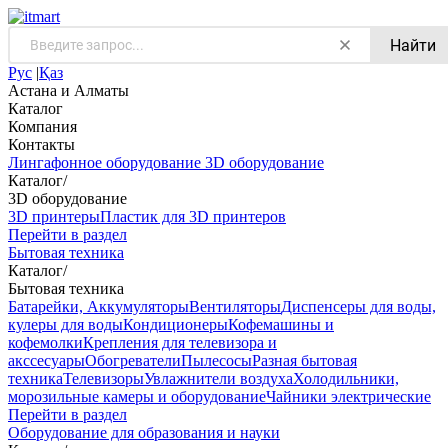
Найти
Рус
|
Қаз
Астана и Алматы
Каталог
Компания
Контакты
Лингафонное оборудование
3D оборудование
Каталог
/
3D оборудование
3D принтеры
Пластик для 3D принтеров
Перейти в раздел
Бытовая техника
Каталог
/
Бытовая техника
Батарейки, Аккумуляторы
Вентиляторы
Диспенсеры для воды,
кулеры для воды
Кондиционеры
Кофемашины и
кофемолки
Крепления для телевизора и
акссесуары
Обогреватели
Пылесосы
Разная бытовая
техника
Телевизоры
Увлажнители воздуха
Холодильники,
морозильные камеры и оборудование
Чайники электрические
Перейти в раздел
Оборудование для образования и науки