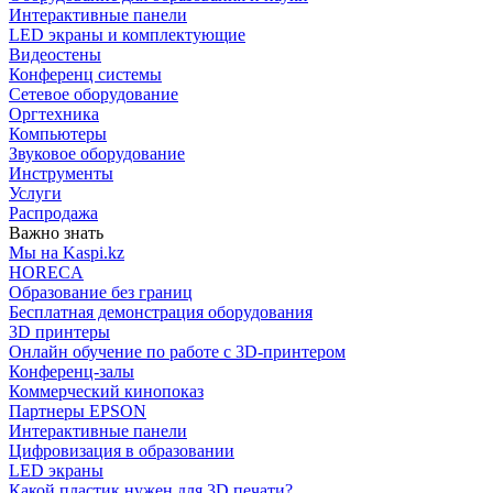
Интерактивные панели
LED экраны и комплектующие
Видеостены
Конференц системы
Сетевое оборудование
Оргтехника
Компьютеры
Звуковое оборудование
Инструменты
Услуги
Распродажа
Важно знать
Мы на Kaspi.kz
HORECA
Образование без границ
Бесплатная демонстрация оборудования
3D принтеры
Онлайн обучение по работе с 3D-принтером
Конференц-залы
Коммерческий кинопоказ
Партнеры EPSON
Интерактивные панели
Цифровизация в образовании
LED экраны
Какой пластик нужен для 3D печати?