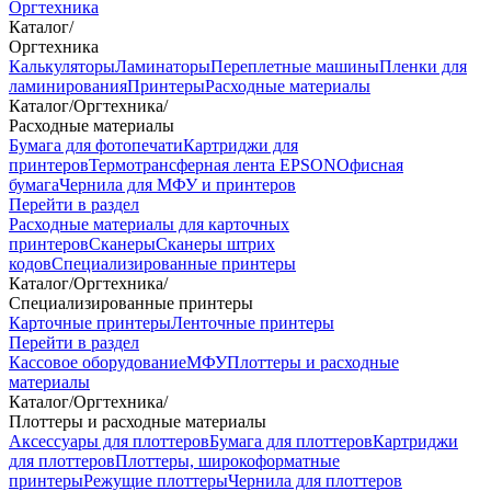
Оргтехника
Каталог
/
Оргтехника
Калькуляторы
Ламинаторы
Переплетные машины
Пленки для
ламинирования
Принтеры
Расходные материалы
Каталог
/
Оргтехника
/
Расходные материалы
Бумага для фотопечати
Картриджи для
принтеров
Термотрансферная лента EPSON
Офисная
бумага
Чернила для МФУ и принтеров
Перейти в раздел
Расходные материалы для карточных
принтеров
Сканеры
Сканеры штрих
кодов
Специализированные принтеры
Каталог
/
Оргтехника
/
Специализированные принтеры
Карточные принтеры
Ленточные принтеры
Перейти в раздел
Кассовое оборудование
МФУ
Плоттеры и расходные
материалы
Каталог
/
Оргтехника
/
Плоттеры и расходные материалы
Аксессуары для плоттеров
Бумага для плоттеров
Картриджи
для плоттеров
Плоттеры, широкоформатные
принтеры
Режущие плоттеры
Чернила для плоттеров