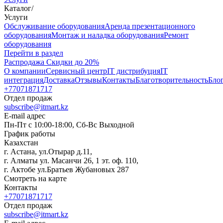
Каталог
/
Услуги
Oбслуживание оборудования
Аренда презентационного
оборудования
Монтаж и наладка оборудования
Ремонт
оборудования
Перейти в раздел
Распродажа
Скидки до 20%
О компании
Сервисный центр
IT дистрибуция
IT
интеграция
Доставка
Отзывы
Контакты
Благотворительность
Бло
+77071871717
Отдел продаж
subscribe@itmart.kz
E-mail адрес
Пн-Пт с 10:00-18:00, Сб-Вс Выходной
График работы
Казахстан
г. Астана, ул.Отырар д.11,
г. Алматы ул. Масанчи 26, 1 эт. оф. 110,
г. Актобе ул.Братьев Жубановых 287
Смотреть на карте
Контакты
+77071871717
Отдел продаж
subscribe@itmart.kz