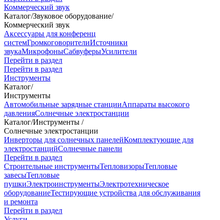
Коммерческий звук
Каталог
/
Звуковое оборудование
/
Коммерческий звук
Аксессуары для конференц
систем
Громкоговорители
Источники
звука
Микрофоны
Сабвуферы
Усилители
Перейти в раздел
Перейти в раздел
Инструменты
Каталог
/
Инструменты
Автомобильные зарядные станции
Аппараты высокого
давления
Солнечные электростанции
Каталог
/
Инструменты
/
Солнечные электростанции
Инверторы для солнечных панелей
Комплектующие для
электростанций
Солнечные панели
Перейти в раздел
Строительные инструменты
Тепловизоры
Тепловые
завесы
Тепловые
пушки
Электроинструменты
Электротехническое
оборудование
Тестирующие устройства для обслуживания
и ремонта
Перейти в раздел
Услуги