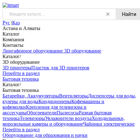
Найти
Рус
|
Қаз
Астана и Алматы
Каталог
Компания
Контакты
Лингафонное оборудование
3D оборудование
Каталог
/
3D оборудование
3D принтеры
Пластик для 3D принтеров
Перейти в раздел
Бытовая техника
Каталог
/
Бытовая техника
Батарейки, Аккумуляторы
Вентиляторы
Диспенсеры для воды,
кулеры для воды
Кондиционеры
Кофемашины и
кофемолки
Крепления для телевизора и
акссесуары
Обогреватели
Пылесосы
Разная бытовая
техника
Телевизоры
Увлажнители воздуха
Холодильники,
морозильные камеры и оборудование
Чайники электрические
Перейти в раздел
Оборудование для образования и науки