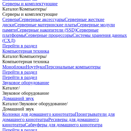
Серверы и комплектующие
Каталог
/
Компьютеры
/
Серверы и комплектующие
Сервера
Серверные аксессуары
Серверные жесткие
диски
Серверные материнские платы
Серверные модули
памяти
Серверные накопители (SSD)
Серверные
платформы
Серверные процессоры
Системы хранения данных
(СХД)
Перейти в раздел
Компьютерная техника
Каталог
/
Компьютеры
/
Компьютерная техника
Моноблоки
Ноутбуки
Персональные компьютеры
Перейти в раздел
Перейти в раздел
Звуковое оборудование
Каталог
/
Звуковое оборудование
Домашний звук
Каталог
/
Звуковое оборудование
/
Домашний звук
Колонки для домашнего кинотеатра
Проигрыватели для
домашнего кинотеатра
Ресиверы для домашнего
кинотеатра
Сабвуферы для домашнего кинотеатра
Перейти в раздел