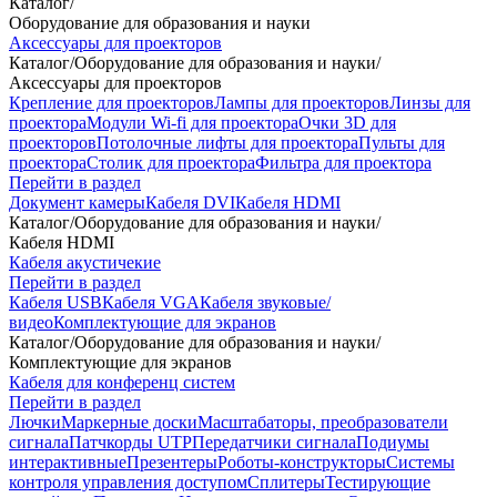
Каталог
/
Оборудование для образования и науки
Аксессуары для проекторов
Каталог
/
Оборудование для образования и науки
/
Аксессуары для проекторов
Крепление для проекторов
Лампы для проекторов
Линзы для
проектора
Модули Wi-fi для проектора
Очки 3D для
проекторов
Потолочные лифты для проектора
Пульты для
проектора
Столик для проектора
Фильтра для проектора
Перейти в раздел
Документ камеры
Кабеля DVI
Кабеля HDMI
Каталог
/
Оборудование для образования и науки
/
Кабеля HDMI
Кабеля акустичекие
Перейти в раздел
Кабеля USB
Кабеля VGA
Кабеля звуковые/
видео
Комплектующие для экранов
Каталог
/
Оборудование для образования и науки
/
Комплектующие для экранов
Кабеля для конференц систем
Перейти в раздел
Лючки
Маркерные доски
Масштабаторы, преобразователи
сигнала
Патчкорды UTP
Передатчики сигнала
Подиумы
интерактивные
Презентеры
Роботы-конструкторы
Системы
контроля управления доступом
Сплитеры
Тестирующие