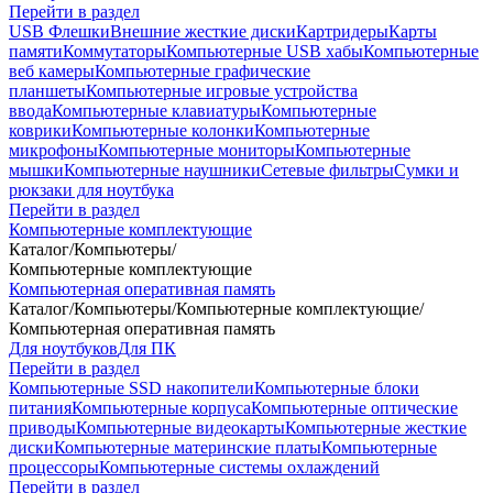
Перейти в раздел
USB Флешки
Внешние жесткие диски
Картридеры
Карты
памяти
Коммутаторы
Компьютерные USB хабы
Компьютерные
веб камеры
Компьютерные графические
планшеты
Компьютерные игровые устройства
ввода
Компьютерные клавиатуры
Компьютерные
коврики
Компьютерные колонки
Компьютерные
микрофоны
Компьютерные мониторы
Компьютерные
мышки
Компьютерные наушники
Сетевые фильтры
Сумки и
рюкзаки для ноутбука
Перейти в раздел
Компьютерные комплектующие
Каталог
/
Компьютеры
/
Компьютерные комплектующие
Компьютерная оперативная память
Каталог
/
Компьютеры
/
Компьютерные комплектующие
/
Компьютерная оперативная память
Для ноутбуков
Для ПК
Перейти в раздел
Компьютерные SSD накопители
Компьютерные блоки
питания
Компьютерные корпуса
Компьютерные оптические
приводы
Компьютерные видеокарты
Компьютерные жесткие
диски
Компьютерные материнские платы
Компьютерные
процессоры
Компьютерные системы охлаждений
Перейти в раздел