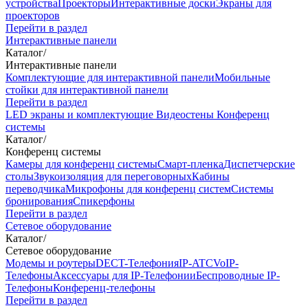
устройства
Проекторы
Интерактивные доски
Экраны для
проекторов
Перейти в раздел
Интерактивные панели
Каталог
/
Интерактивные панели
Комплектующие для интерактивной панели
Мобильные
стойки для интерактивной панели
Перейти в раздел
LED экраны и комплектующие
Видеостены
Конференц
системы
Каталог
/
Конференц системы
Камеры для конференц системы
Cмарт-пленка
Диспетчерские
столы
Звукоизоляция для переговорных
Кабины
переводчика
Микрофоны для конференц систем
Системы
бронирования
Спикерфоны
Перейти в раздел
Сетевое оборудование
Каталог
/
Сетевое оборудование
Модемы и роутеры
DECT-Телефония
IP-ATC
VoIP-
Телефоны
Аксессуары для IP-Телефонии
Беспроводные IP-
Телефоны
Конференц-телефоны
Перейти в раздел