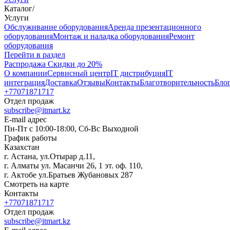
Каталог
/
Услуги
Oбслуживание оборудования
Аренда презентационного
оборудования
Монтаж и наладка оборудования
Ремонт
оборудования
Перейти в раздел
Распродажа
Скидки до 20%
О компании
Сервисный центр
IT дистрибуция
IT
интеграция
Доставка
Отзывы
Контакты
Благотворительность
Бло
+77071871717
Отдел продаж
subscribe@itmart.kz
E-mail адрес
Пн-Пт с 10:00-18:00, Сб-Вс Выходной
График работы
Казахстан
г. Астана, ул.Отырар д.11,
г. Алматы ул. Масанчи 26, 1 эт. оф. 110,
г. Актобе ул.Братьев Жубановых 287
Смотреть на карте
Контакты
+77071871717
Отдел продаж
subscribe@itmart.kz