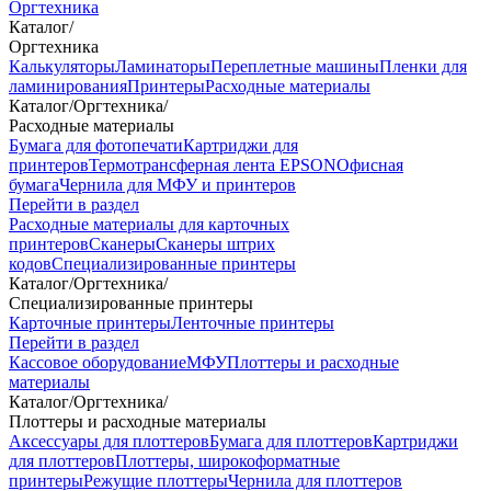
Оргтехника
Каталог
/
Оргтехника
Калькуляторы
Ламинаторы
Переплетные машины
Пленки для
ламинирования
Принтеры
Расходные материалы
Каталог
/
Оргтехника
/
Расходные материалы
Бумага для фотопечати
Картриджи для
принтеров
Термотрансферная лента EPSON
Офисная
бумага
Чернила для МФУ и принтеров
Перейти в раздел
Расходные материалы для карточных
принтеров
Сканеры
Сканеры штрих
кодов
Специализированные принтеры
Каталог
/
Оргтехника
/
Специализированные принтеры
Карточные принтеры
Ленточные принтеры
Перейти в раздел
Кассовое оборудование
МФУ
Плоттеры и расходные
материалы
Каталог
/
Оргтехника
/
Плоттеры и расходные материалы
Аксессуары для плоттеров
Бумага для плоттеров
Картриджи
для плоттеров
Плоттеры, широкоформатные
принтеры
Режущие плоттеры
Чернила для плоттеров