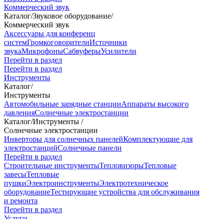
Коммерческий звук
Каталог
/
Звуковое оборудование
/
Коммерческий звук
Аксессуары для конференц
систем
Громкоговорители
Источники
звука
Микрофоны
Сабвуферы
Усилители
Перейти в раздел
Перейти в раздел
Инструменты
Каталог
/
Инструменты
Автомобильные зарядные станции
Аппараты высокого
давления
Солнечные электростанции
Каталог
/
Инструменты
/
Солнечные электростанции
Инверторы для солнечных панелей
Комплектующие для
электростанций
Солнечные панели
Перейти в раздел
Строительные инструменты
Тепловизоры
Тепловые
завесы
Тепловые
пушки
Электроинструменты
Электротехническое
оборудование
Тестирующие устройства для обслуживания
и ремонта
Перейти в раздел
Услуги